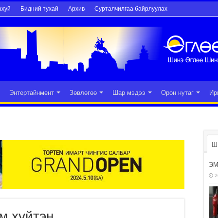
ахуй
Бидний тухай
Архив
Сурталчилгаа байрлуулах
Энтертайнмент
Зөвлөгөө
Шар мэдээ
Орон нутаг
Ир
Ш
ЭМ
2
м хүйтэн