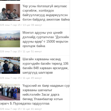
Үер усны болзошгүй аюулаас
сэргийлж, холбогдох
байгууллагууд өндөржүүлсэн
бэлэн байдалд ажиллаж байна
026 оны 7 сар 15 / 13 цаг 06 минут
Монгол адууны үнэ цэнийг
дэлхийд сурталчлах “Дэлхийн
адууны өдөр”-т 15000 морьтон
оролцож байна
026 оны 7 сар 15 / 11 цаг 51 минут
Шагайн харвааны насанд
хүрэгчдийн багийн төрөлд 106
багийн 848 харваач өрсөлдөж,
шилдгүүд шалгарав
026 оны 7 сар 15 / 11 цаг 45 минут
Үндэсний их баяр наадмын сур
харвааны шагналыг
нийслэлийн Засаг дарга
бөгөөд Улаанбаатар хотын
хирагч Б.Пүрэвдагва гардууллаа
026 оны 7 сар 15 / 11 цаг 41 минут