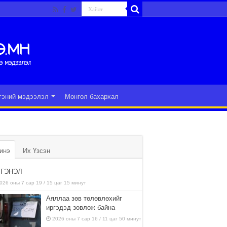
гэний мэдээлэл
Монгол бахархал
инэ
Их Үзсэн
ГЭНЭЛ
026 оны 7 сар 19 / 15 цаг 15 минут
Аяллаа зөв төлөвлөхийг
иргэдэд зөвлөж байна
2026 оны 7 сар 16 / 11 цаг 50 минут