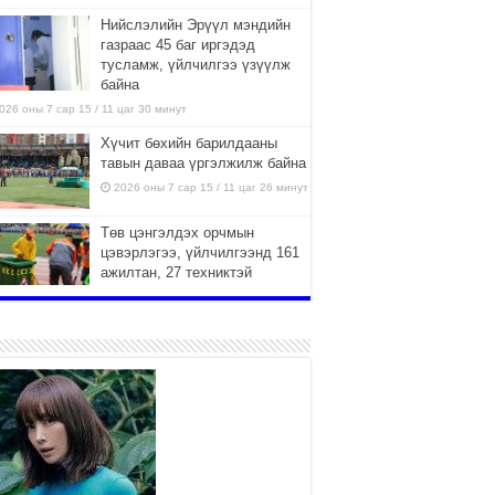
Нийслэлийн Эрүүл мэндийн
газраас 45 баг иргэдэд
тусламж, үйлчилгээ үзүүлж
байна
026 оны 7 сар 15 / 11 цаг 30 минут
Хүчит бөхийн барилдааны
тавын даваа үргэлжилж байна
2026 оны 7 сар 15 / 11 цаг 26 минут
Төв цэнгэлдэх орчмын
цэвэрлэгээ, үйлчилгээнд 161
ажилтан, 27 техниктэй
ажиллаж байна
026 оны 7 сар 15 / 11 цаг 22 минут
Наадмын амралтын өдрүүдэд
нийслэлийн эрүүл мэндийн
байгууллагууд дараах
хуваарийн дагуу ажиллана
026 оны 7 сар 15 / 11 цаг 18 минут
Үндэсний их баяр наадам
эхэллээ