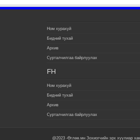
Ном хурахуй
Бидний тухай
Архив
Сурталчилгаа байрлуулах
FH
Ном хурахуй
Бидний тухай
Архив
Сурталчилгаа байрлуулах
@2023 -Өглөө.мн Зохиогчийн эрх хуулиар ха