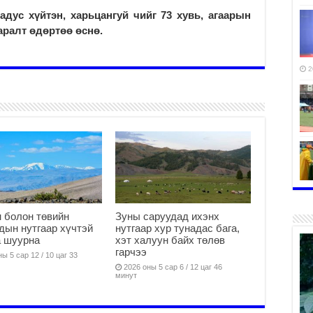
радус хүйтэн, харьцангуй чийг 73 хувь, агаарын
аралт өдөртөө өснө.
2
2
 болон төвийн
Зуны саруудад ихэнх
дын нутгаар хүчтэй
нутгаар хур тунадас бага,
а шуурна
хэт халуун байх төлөв
гарчээ
ы 5 сар 12 / 10 цаг 33
2026 оны 5 сар 6 / 12 цаг 46
минут
2