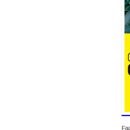
Үе
ба
ба
2
Үн
мэ
2
Тө
2
Үн
на
үр
2
Үн
ба
2
Үн
Fa