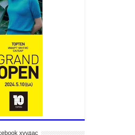
2026 оны 7 сар 15 / 11 цаг 14 минут
р усны аюулаас сэргийлж, нийслэлийн Онцгой
йдлын газрын 162 алба хаагч үүрэг гүйцэтгэж
йна
026 оны 7 сар 15 / 11 цаг 07 минут
дэсний их сурын харваанд 850 харваач цэц
ргэнээ сорьж байна
026 оны 7 сар 15 / 11 цаг 03 минут
в цэнгэлдэхийн эргэн тойронд
026 оны 7 сар 15 / 10 цаг 58 минут
дэсний их баяр наадмын шагайн харваа
санд хүрэгчдийн багийн харваагаар
гэлжилж байна
026 оны 7 сар 15 / 10 цаг 52 минут
дэсний их баяр наадмын хүчит бөхийн
рилдаан эхэллээ
026 оны 7 сар 15 / 10 цаг 46 минут
дэсний хувцасны өдрийг тохиолдуулан
cebook хуудас