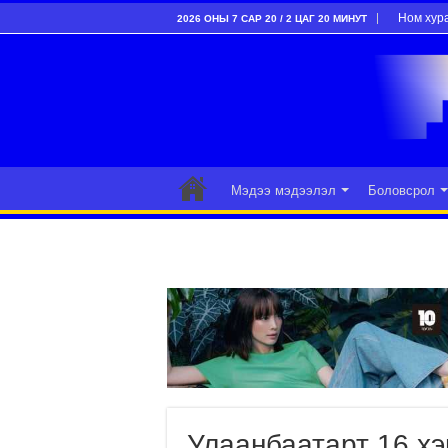
Ном хур
2026 ОНЫ 7 САР 20 / 2 ЦАГ 20 МИНУТ
Мэдээ мэдээлэл
Боловсрол
Улаанбаатарт 16 хэ