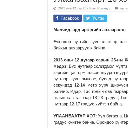
2013 оны 12 сар 25 / 8 цаг 05 минут
цаг а
Facebook
Twitter
Малчид, ард иргэдийн анхааралд:
Өнөөдөр нутгийн зүүн хэсгээр цас
байхыг анхааруулж байна.
2013 оны 12 дугаар сарын 25-ны 0
мэдээ:
Бүх нутгаар солигдмол үүлтэй
зэргийн цас орж, цасан шуурга шуурн
нутгаар зүүн өмнөөс, бусад нутгаа
секундэд 12-14 метр хүрч ширүүс
бэлчир, Идэр, Тэс голын сав газраар
голын сав газраар 18-23 градус, Го
нутгаар 12-17 градус хүйтэн байна.
УЛААНБААТАР ХОТ:
Үүл багасна. Ц
градус хүйтэн байна. Оройдоо хүйтэр