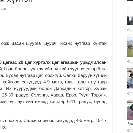
гаар
2
 орж цасан шуурга шуурч, ихэнх нутгаар хүйтэн
8 цагаас 20 цаг хүртэлх цаг агаарын урьдчилсан
2
. Говь болон зүүн зүгийн нутгийн зүүн хэсгээр бага
а. Бусад нутгаар цас орохгүй. Салхи баруун зүгийн
р хойноос секундэд 4-9 метр, говь талын нутгаар
нэ. Их нууруудын болон Дархадын хотгор, Хүрэн
2
 25-30 градус, Сэлэнгэ, Хараа, Ерөө, Туул, Тэрэлж
вийн бүс нутгийн өмнөд хэсгээр 6-11 градус, бусад
ас орохгүй. Салхи хойноос секундэд 4-9 метр. 15-17
За
нэ.
2