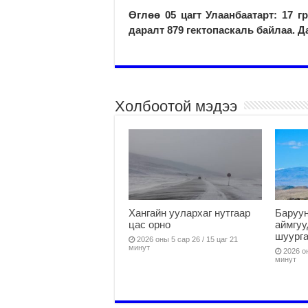
Өглөө 05 цагт Улаанбаатарт: 17 г
даралт 879 гектопаскаль байлаа. Д
Холбоотой мэдээ
Хангайн уулархаг нутгаар
Баруун
цас орно
аймгуу
шуург
2026 оны 5 сар 26 / 15 цаг 21
минут
2026 он
минут