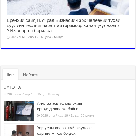
Ерөнхий сайд Н.Учрал Бизнесийн эрх чөлөөний тухай
хуулийн төслийг яаралтай горимоор хэлэлцүүлэхээр
УИХ-д өргөн барилаа
2026 оны 6 сар 4 / 16 цаг 42 минут
Шинэ
Их Үзсэн
ЭМГЭНЭЛ
2026 оны 7 сар 19 / 15 цаг 15 минут
Аяллаа зөв төлөвлөхийг
иргэдэд зөвлөж байна
2026 оны 7 сар 16 / 11 цаг 50 минут
Үер усны болзошгүй аюулаас
сэргийлж, холбогдох