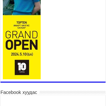
Үер усны аюулаас сэргийлж, нийслэлийн Онцгой
байдлын газрын 162 алба хаагч үүрэг гүйцэтгэж
байна
2026 оны 7 сар 15 / 11 цаг 07 минут
Үндэсний их сурын харваанд 850 харваач цэц
мэргэнээ сорьж байна
2026 оны 7 сар 15 / 11 цаг 03 минут
Төв цэнгэлдэхийн эргэн тойронд
2026 оны 7 сар 15 / 10 цаг 58 минут
Үндэсний их баяр наадмын шагайн харваа
насанд хүрэгчдийн багийн харваагаар
үргэлжилж байна
2026 оны 7 сар 15 / 10 цаг 52 минут
Үндэсний их баяр наадмын хүчит бөхийн
барилдаан эхэллээ
2026 оны 7 сар 15 / 10 цаг 46 минут
Үндэсний хувцасны өдрийг тохиолдуулан
Facebook хуудас
“Дээлтэй монгол наадам” боллоо
2026 оны 7 сар 15 / 10 цаг 41 минут