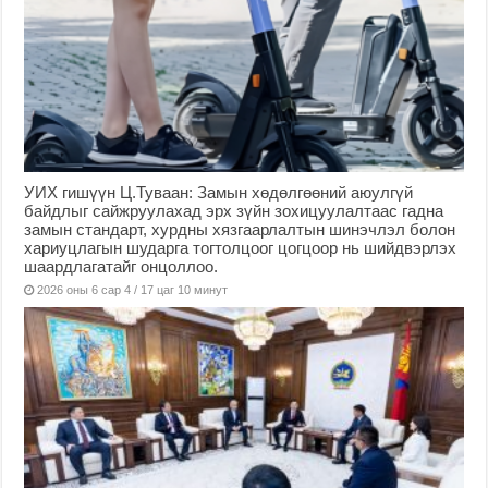
УИХ гишүүн Ц.Туваан: Замын хөдөлгөөний аюулгүй
байдлыг сайжруулахад эрх зүйн зохицуулалтаас гадна
замын стандарт, хурдны хязгаарлалтын шинэчлэл болон
хариуцлагын шударга тогтолцоог цогцоор нь шийдвэрлэх
шаардлагатайг онцоллоо.
2026 оны 6 сар 4 / 17 цаг 10 минут