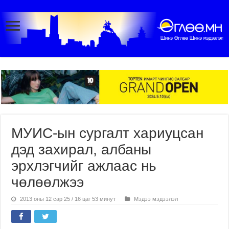
МУИС-ын сургалт хариуцсан
дэд захирал, албаны
эрхлэгчийг ажлаас нь
чөлөөлжээ
2013 оны 12 сар 25 / 16 цаг 53 минут
Мэдээ мэдээлэл