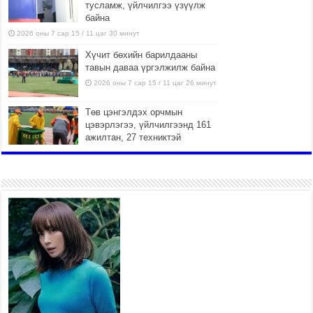
тусламж, үйлчилгээ үзүүлж
байна
2026 оны 7 сар 15 / 11 цаг 30 минут
Хүчит бөхийн барилдааны
тавын даваа үргэлжилж байна
2026 оны 7 сар 15 / 11 цаг 26 минут
Төв цэнгэлдэх орчмын
цэвэрлэгээ, үйлчилгээнд 161
ажилтан, 27 техниктэй
ажиллаж байна
2026 оны 7 сар 15 / 11 цаг 22 минут
Наадмын амралтын өдрүүдэд
нийслэлийн эрүүл мэндийн
байгууллагууд дараах
хуваарийн дагуу ажиллана
2026 оны 7 сар 15 / 11 цаг 18 минут
Үндэсний их баяр наадам
эхэллээ
2026 оны 7 сар 15 / 11 цаг 14 минут