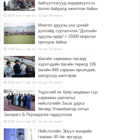
байгууллагууд өндөржүүлсэн
бэлэн байдалд ажиллаж байна
2026 оны 7 сар 15 / 13 цаг 06 минут
Монгол адууны үнэ цэнийг
дэлхийд сурталчлах “Дэлхийн
адууны өдөр”-т 15000 морьтон
оролцож байна
2026 оны 7 сар 15 / 11 цаг 51 минут
Шагайн харвааны насанд
хүрэгчдийн багийн төрөлд 106
багийн 848 харваач өрсөлдөж,
шилдгүүд шалгарав
2026 оны 7 сар 15 / 11 цаг 45 минут
Үндэсний их баяр наадмын сур
харвааны шагналыг
нийслэлийн Засаг дарга
бөгөөд Улаанбаатар хотын
Захирагч Б.Пүрэвдагва гардууллаа
2026 оны 7 сар 15 / 11 цаг 41 минут
Нийслэлийн Эрүүл мэндийн
газраас 45 баг иргэдэд