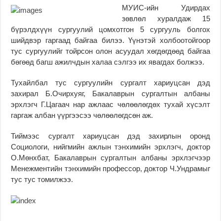
МУИС-ийн Удирдах
зөвлөл хуралдаж 15
бүрэлдхүүн сургуулий цомхотгон 5 сургууль болгох
шийдвэр гаргаад байгаа билээ. Үүнэтэй холбоотойгоор
тус сургуулийг тойрсон олон асуудал хөгдөгдөөд байгаа
бөгөөд багш ажилчдын халаа сэлгээ их явагдах болжээ.
Тухайлбал тус сургуулийн сургалт хариуцсан дэд
захирал Б.Очирхуяг, Бакалаврын сургалтын албаны
эрхлэгч Г.Цагаач нар ажлаас чөлөөлөгдөх тухай хүсэлт
гаргаж албан үүргээсээ чөлөөлөгдсөн аж.
Тиймээс сургалт хариуцсан дэд захирлын оронд
Социологи, нийгмийн ажлын тэнхимийн эрхлэгч, доктор
О.Мөнхбат, Бакалаврын сургалтын албаны эрхлэгчээр
Менежментийн тэнхимийн профессор, доктор Ч.Ундрамыг
тус тус томилжээ.