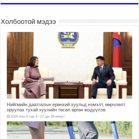
Холбоотой мэдээ
Нийгмийн даатгалын ерөнхий хуульд нэмэлт, өөрчлөлт
оруулах тухай хуулийн төсөл өргөн мэдүүлэв
2026 оны 6 сар 4 / 17 цаг 36 минут