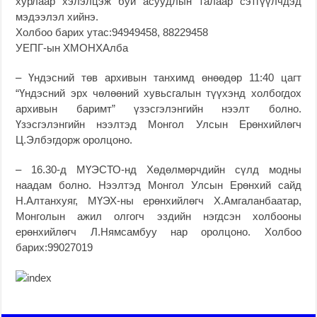
хурлаар хэлэлцэж буй асуудлын талаар сэтгүүлчдэд
мэдээлэл хийнэ.
Холбоо барих утас:94949458, 88229458
УЕПГ-ын ХМОНХАлба
–
Үндэсний төв архивын танхимд өнөөдөр 11:40 цагт
“Үндэсний эрх чөлөөний хувьсгалын түүхэнд холбогдох
архивын баримт” үзэсгэлэнгийн нээлт болно.
Үзэсгэлэнгийн нээлтэд Монгол Улсын Ерөнхийлөгч
Ц.Элбэгдорж оролцоно.
–
16.30-д МҮЭСТО-нд Хөдөлмөрчдийн сүлд модны
наадам болно. Нээлтэд Монгол Улсын Ерөнхий сайд
Н.Алтанхуяг, МҮЭХ-ны ерөнхийлөгч Х.Амгаланбаатар,
Монголын ажил олгогч эздийн нэгдсэн холбооны
ерөнхийлөгч Л.Нямсамбуу нар оролцоно. Холбоо
барих:99027019