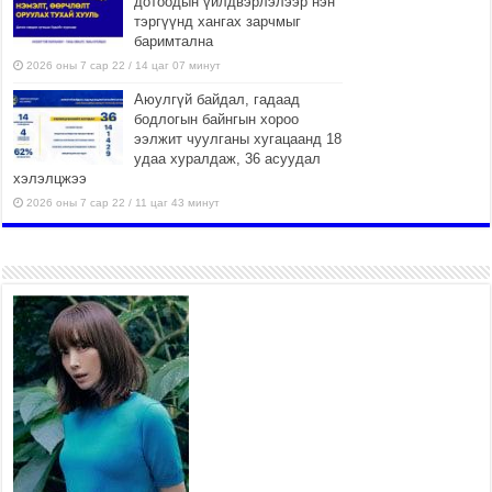
дотоодын үйлдвэрлэлээр нэн
тэргүүнд хангах зарчмыг
баримтална
2026 оны 7 сар 22 / 14 цаг 07 минут
Аюулгүй байдал, гадаад
бодлогын байнгын хороо
ээлжит чуулганы хугацаанд 18
удаа хуралдаж, 36 асуудал
хэлэлцжээ
2026 оны 7 сар 22 / 11 цаг 43 минут
“4 улирлын турш үйл
ажиллагаа явуулах
боломжтой-Хүүхэд хөгжүүлэх
төв” байгуулах төсөлд төр,
хувийн хэвшлийн түншлэлийн хүрээнд хамтран
ажиллахыг урьж байна
2026 оны 7 сар 22 / 9 цаг 28 минут
Б.Пүрэвдагва: “Урт цагаан”-ыг
залуучууд чөлөөт цагаа
өнгөрүүлдэг, жуулчид зорьж
ирдэг цэг болгоно
2026 оны 7 сар 21 / 16 цаг 47 минут