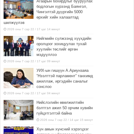
Агаарын бохирдлыг бууруулах
бодлогын хүрээнд Баянгол,
Чингэлтэй дүүргийн 5000
өрхийг хийн халаалтад
шилжүүлэв
2026 оны 7 сар 22 / 17 цаг 14 минут
Нийгмийн сүлжээнд хүүхдийн
оролцоог зохицуулах тухай
хуулийн төслийг өргөн
мэдүүллээ
2026 оны 7 сар 22 / 17 цаг 09 минут
УИХ-ын гишүүн А.Ариунзаяа
“Нээлттэй парламент” танхимд
ажиллаж, иргэдийн саналыг
сонслоо
2026 оны 7 сар 22 / 17 цаг 04 минут
Нийслэлийн өвөлжилтийн
бэлтгэл ажил 50 орчим хувийн
гүйцэтгэлтэй байна
2026 оны 7 сар 22 / 14 цаг 15 минут
Хүн амын хүнсний хэрэгцээг