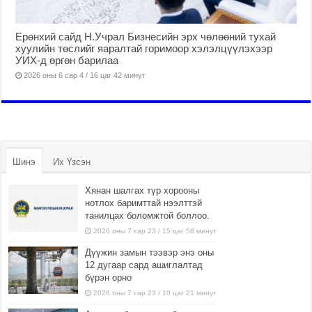
Ерөнхий сайд Н.Учрал Бизнесийн эрх чөлөөний тухай
хуулийн төслийг яаралтай горимоор хэлэлцүүлэхээр
УИХ-д өргөн барилаа
2026 оны 6 сар 4 / 16 цаг 42 минут
Шинэ
Их Үзсэн
Хянан шалгах түр хорооны
нотлох баримттай нээлттэй
танилцах боломжтой боллоо.
2026 оны 7 сар 23 / 15 цаг 58 минут
Дүүжин замын тээвэр энэ оны
12 дугаар сард ашиглалтад
бүрэн орно
2026 оны 7 сар 23 / 10 цаг 21 минут