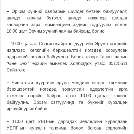
–
Эрчим хүчний салбарын шилдэг бүтээн байгуулалт,
шилдэг оюуны бүтээл, шилдэг инженер, шилдэг
засварчин зэрэг номинацийн эздийг тодруулах ёслол
10:00 цагт Эрчим хүчний яамны байранд болно.
– 10.00 цагаас Сонгинохайрхан дүүргийн Эрүүл мэндийн
нэгдлээс хөгжлийн бэрхшээлтэй иргэдэд зориулсан
өдөрлөгийг зохион байгуулна. Болох газар: Таван шарын
“Өнө Энх” өрхийн эмнэлэг. Холбогдох утас: 99125511
Сайнтөгс
– Чингэлтэй дүүргийн эрүүл мэндийн нэгдэл хөгжлийн
бэрхшээлтэй иргэдэд зориулсан өдөрлөгийн арга
хэмжээг өөрийн байран дээо 10.00 цагаас зохион
байгуулна. Эрхэм сэтгүүлчид та бүхнийг хүрэлцэн
ирэхийг урьж байна.
– 11:00 цагт УЕП-ын дэргэдэх зөвлөлийн хуралдаан
УЕПГ-ын хурлын танхимд болох бөгөөд зөвлөлийн