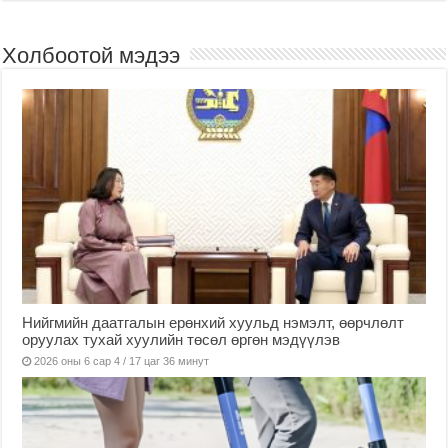
Холбоотой мэдээ
Нийгмийн даатгалын ерөнхий хуульд нэмэлт, өөрчлөлт
оруулах тухай хуулийн төсөл өргөн мэдүүлэв
2026 оны 6 сар 4 / 17 цаг 36 минут