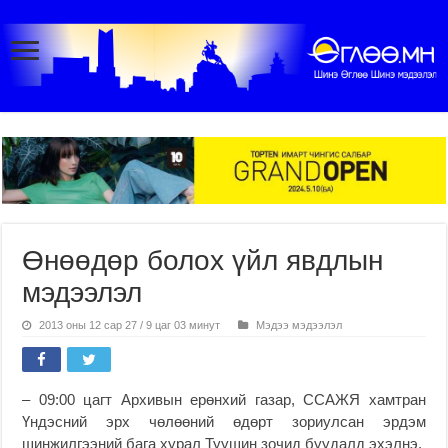
Өнөөдөр болох үйл явдлын
мэдээлэл
2013 оны 12 сар 27 / 9 цаг 03 минут
Мэдээ мэдээлэл
– 09:00 цагт Архивын ерөнхий газар, ССАЖЯ хамтран
Үндэсний эрх чөлөөний өдөрт зориулсан эрдэм
шинжилгээний бага хурал Туушин зочид буудалд эхэлнэ.