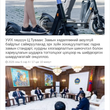
УИХ гишүүн Ц.Туваан: Замын хөдөлгөөний аюулгүй
байдлыг сайжруулахад эрх зүйн зохицуулалтаас гадна
замын стандарт, хурдны хязгаарлалтын шинэчлэл болон
хариуцлагын шударга тогтолцоог цогцоор нь шийдвэрлэх
шаардлагатайг онцоллоо.
2026 оны 6 сар 4 / 17 цаг 10 минут