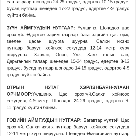
сав газраар шөнөдөө 24-29 градус, өдөртөө 10-15 градус,
бусад нутгаар шөнөдөө 17-22 градус, өдөртөө 4-9 градус
хүйтэн байна.
ЗҮҮН АЙМГУУДЫН НУТГААР:
Үүлшинэ. Шөнөдөө цас
орохгүй. Өдөртөө зарим газраар бага зэргийн цас орж,
зөөлөн цасан шуурга шуурна. Салхи ихэнх
нутгаар баруун хойноос секундэд 12-14 метр хүрч
ширүүснэ. Хэрлэн, Онон, Улз, Халх голын сав,
Дарьгангын талаар шөнөдөө 19-24 градус, өдөртөө 8-13
градус, бусад нутгаар шөнөдөө 14-19 градус, өдөртөө 4-9
градус хүйтэн байна.
ОТРЫН НУТАГ ХЭРЛЭНБАЯН-УЛААН
ОРЧМООР:
Үүлшинэ. Цас орохгүй.Салхи хойноос
секундэд 4-9 метр. Шөнөдөө 24-26 градус, өдөртөө 9-
11 градус хүйтэн байна.
Г
ОВИЙН АЙМГУУДЫН НУТГААР:
Багавтар үүлтэй. Цас
орохгүй. Салхи ихэнх нутгаар баруун хойноос секундэд
12-14 метр хүрч ширүүснэ. Шөнөдөө Өмнөговийн нутгаар