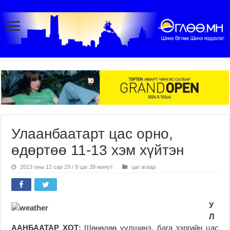
Улаанбаатарт цас орно,
өдөртөө 11-13 хэм хүйтэн
2013 оны 12 сар 29 / 9 цаг 39 минут
цаг агаар
У
Л
ААНБААТАР ХОТ:
Шөнөдөө үүлшинэ, бага зэргийн цас