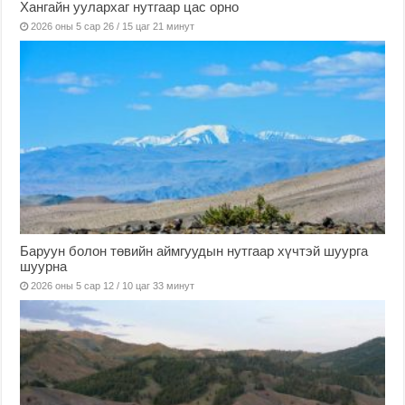
Хангайн уулархаг нутгаар цас орно
2026 оны 5 сар 26 / 15 цаг 21 минут
Баруун болон төвийн аймгуудын нутгаар хүчтэй шуурга
шуурна
2026 оны 5 сар 12 / 10 цаг 33 минут