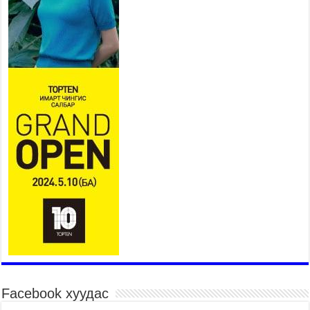
2026 оны 7 сар 15 / 11 цаг 14 минут
Үер усны аюулаас сэргийлж, нийслэлийн Онцгой
байдлын газрын 162 алба хаагч үүрэг гүйцэтгэж
байна
2026 оны 7 сар 15 / 11 цаг 07 минут
Үндэсний их сурын харваанд 850 харваач цэц
мэргэнээ сорьж байна
2026 оны 7 сар 15 / 11 цаг 03 минут
Төв цэнгэлдэхийн эргэн тойронд
2026 оны 7 сар 15 / 10 цаг 58 минут
Үндэсний их баяр наадмын шагайн харваа
насанд хүрэгчдийн багийн харваагаар
үргэлжилж байна
2026 оны 7 сар 15 / 10 цаг 52 минут
Үндэсний их баяр наадмын хүчит бөхийн
барилдаан эхэллээ
2026 оны 7 сар 15 / 10 цаг 46 минут
Үндэсний хувцасны өдрийг тохиолдуулан
Facebook хуудас
“Дээлтэй монгол наадам” боллоо