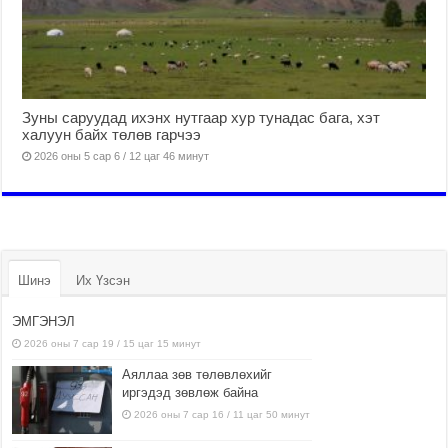
Зуны саруудад ихэнх нутгаар хур тунадас бага, хэт
халуун байх төлөв гарчээ
2026 оны 5 сар 6 / 12 цаг 46 минут
Шинэ
Их Үзсэн
ЭМГЭНЭЛ
2026 оны 7 сар 19 / 15 цаг 15 минут
Аяллаа зөв төлөвлөхийг
иргэдэд зөвлөж байна
2026 оны 7 сар 16 / 11 цаг 50 минут