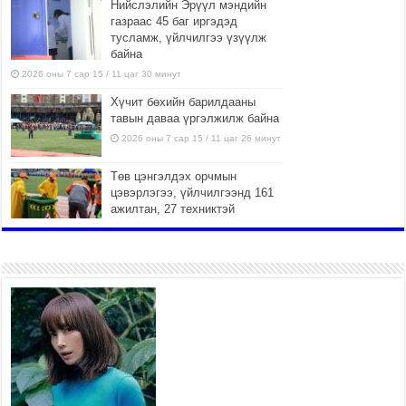
Нийслэлийн Эрүүл мэндийн
газраас 45 баг иргэдэд
тусламж, үйлчилгээ үзүүлж
байна
2026 оны 7 сар 15 / 11 цаг 30 минут
Хүчит бөхийн барилдааны
тавын даваа үргэлжилж байна
2026 оны 7 сар 15 / 11 цаг 26 минут
Төв цэнгэлдэх орчмын
цэвэрлэгээ, үйлчилгээнд 161
ажилтан, 27 техниктэй
ажиллаж байна
2026 оны 7 сар 15 / 11 цаг 22 минут
Наадмын амралтын өдрүүдэд
нийслэлийн эрүүл мэндийн
байгууллагууд дараах
хуваарийн дагуу ажиллана
2026 оны 7 сар 15 / 11 цаг 18 минут
Үндэсний их баяр наадам
эхэллээ