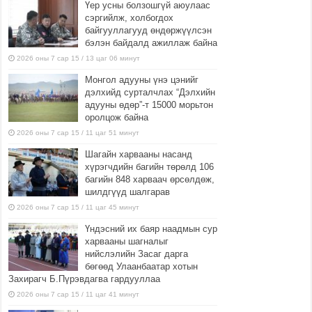
Үер усны болзошгүй аюулаас
сэргийлж, холбогдох
байгууллагууд өндөржүүлсэн
бэлэн байдалд ажиллаж байна
2026 оны 7 сар 15 / 13 цаг 06 минут
Монгол адууны үнэ цэнийг
дэлхийд сурталчлах “Дэлхийн
адууны өдөр”-т 15000 морьтон
оролцож байна
2026 оны 7 сар 15 / 11 цаг 51 минут
Шагайн харвааны насанд
хүрэгчдийн багийн төрөлд 106
багийн 848 харваач өрсөлдөж,
шилдгүүд шалгарав
2026 оны 7 сар 15 / 11 цаг 45 минут
Үндэсний их баяр наадмын сур
харвааны шагналыг
нийслэлийн Засаг дарга
бөгөөд Улаанбаатар хотын
Захирагч Б.Пүрэвдагва гардууллаа
2026 оны 7 сар 15 / 11 цаг 41 минут