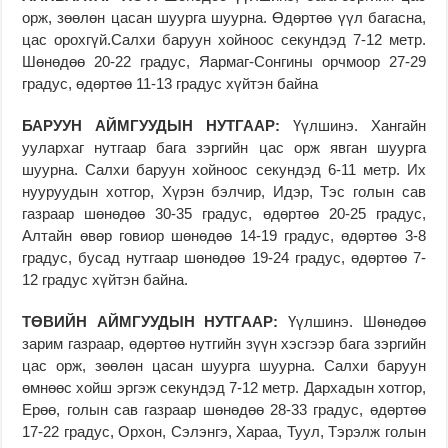
орж, зөөлөн цасан шуурга шуурна. Өдөртөө үүл багасна,
цас орохгүй.Салхи баруун хойноос секундэд 7-12 метр.
Шөнөдөө 20-22 градус, Яармаг-Сонгины орчмоор 27-29
градус, өдөртөө 11-13 градус хүйтэн байна
БАРУУН АЙМГУУДЫН НУТГААР:
Үүлшинэ. Хангайн
уулархаг нутгаар бага зэргийн цас орж явган шуурга
шуурна. Салхи баруун хойноос секундэд 6-11 метр. Их
нууруудын хотгор, Хүрэн бэлчир, Идэр, Тэс голын сав
газраар шөнөдөө 30-35 градус, өдөртөө 20-25 градус,
Алтайн өвөр говиор шөнөдөө 14-19 градус, өдөртөө 3-8
градус, бусад нутгаар шөнөдөө 19-24 градус, өдөртөө 7-
12 градус хүйтэн байна.
ТӨВИ
Й
Н АЙМГУУДЫН НУТГААР:
Үүлшинэ. Шөнөдөө
зарим газраар, өдөртөө нутгийн зүүн хэсгээр бага зэргийн
цас орж, зөөлөн цасан шуурга шуурна. Салхи баруун
өмнөөс хойш эргэж секундэд 7-12 метр. Дархадын хотгор,
Ерөө, голын сав газраар шөнөдөө 28-33 градус, өдөртөө
17-22 градус, Орхон, Сэлэнгэ, Хараа, Туул, Тэрэлж голын