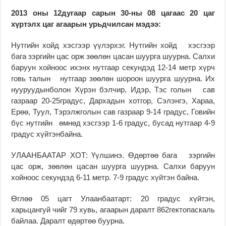
2013 оны 12дугаар сарын 30-ны 08 цагаас 20 цаг
хүртэлх цаг агаарын урьдчилсан мэдээ:
Нутгийн хойд хэсгээр үүлэрхэг. Нутгийн хойд хэсгээр
бага зэргийн цас орж зөөлөн цасан шуурга шуурна. Салхи
баруун хойноос ихэнх нутгаар секундэд 12-14 метр хүрч
говь талын нутгаар зөөлөн шороон шуурга шуурна. Их
нууруудынболон Хүрэн бэлчир, Идэр, Тэс голын сав
газраар 20-25градус, Дархадын хотгор, Сэлэнгэ, Хараа,
Ерөө, Туул, Тэрэлжголын сав газраар 9-14 градус, Говийн
бүс нутгийн өмнөд хэсгээр 1-6 градус, бусад нутгаар 4-9
градус хүйтэнбайна.
УЛААНБААТАР ХОТ: Үүлшинэ. Өдөртөө бага зэргийн
цас орж, зөөлөн цасан шуурга шуурна. Салхи баруун
хойноос секундэд 6-11 метр. 7-9 градус хүйтэн байна.
Өглөө 05 цагт Улаанбаатарт: 20 градус хүйтэн,
харьцангуй чийг 79 хувь, агаарын даралт 862гектопаскаль
байлаа. Даралт өдөртөө буурна.