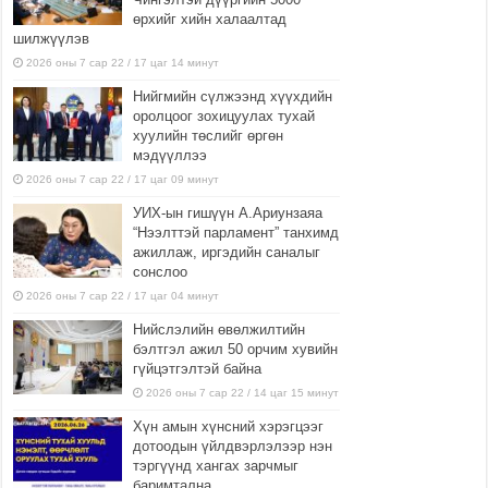
өрхийг хийн халаалтад
шилжүүлэв
2026 оны 7 сар 22 / 17 цаг 14 минут
Нийгмийн сүлжээнд хүүхдийн
оролцоог зохицуулах тухай
хуулийн төслийг өргөн
мэдүүллээ
2026 оны 7 сар 22 / 17 цаг 09 минут
УИХ-ын гишүүн А.Ариунзаяа
“Нээлттэй парламент” танхимд
ажиллаж, иргэдийн саналыг
сонслоо
2026 оны 7 сар 22 / 17 цаг 04 минут
Нийслэлийн өвөлжилтийн
бэлтгэл ажил 50 орчим хувийн
гүйцэтгэлтэй байна
2026 оны 7 сар 22 / 14 цаг 15 минут
Хүн амын хүнсний хэрэгцээг
дотоодын үйлдвэрлэлээр нэн
тэргүүнд хангах зарчмыг
баримтална