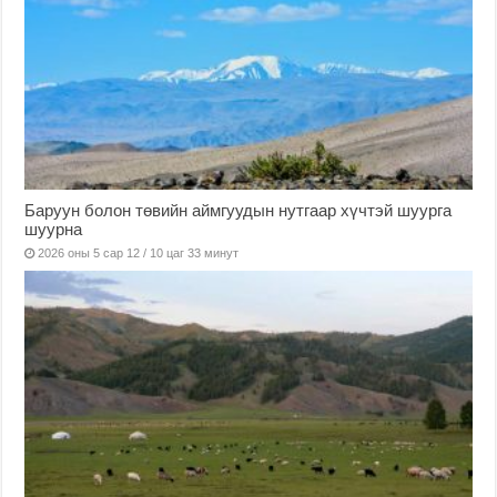
Баруун болон төвийн аймгуудын нутгаар хүчтэй шуурга
шуурна
2026 оны 5 сар 12 / 10 цаг 33 минут