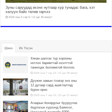
Зуны саруудад ихэнх нутгаар хур тунадас бага, хэт
халуун байх төлөв гарчээ
2026 оны 5 сар 6 / 12 цаг 46 минут
Шинэ
Их Үзсэн
Хянан шалгах түр хорооны
нотлох баримттай нээлттэй
танилцах боломжтой боллоо.
2026 оны 7 сар 23 / 15 цаг 58 минут
Дүүжин замын тээвэр энэ оны
12 дугаар сард ашиглалтад
бүрэн орно
2026 оны 7 сар 23 / 10 цаг 21 минут
Агаарын бохирдлыг бууруулах
бодлогын хүрээнд Баянгол,
Чингэлтэй дүүргийн 5000