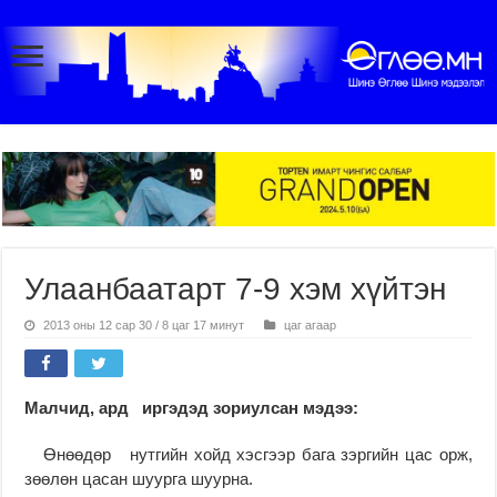
Улаанбаатарт 7-9 хэм хүйтэн
2013 оны 12 сар 30 / 8 цаг 17 минут
цаг агаар
Малчид, ард иргэдэд зориулсан мэдээ:
Өнөөдөр нутгийн хойд хэсгээр бага зэргийн цас орж,
зөөлөн цасан шуурга шуурна.