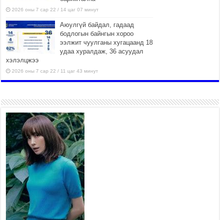
2026 оны 7 сар 22 / 14 цаг 07 минут
Аюулгүй байдал, гадаад
бодлогын байнгын хороо
ээлжит чуулганы хугацаанд 18
удаа хуралдаж, 36 асуудал
хэлэлцжээ
2026 оны 7 сар 22 / 11 цаг 43 минут
“4 улирлын турш үйл
ажиллагаа явуулах
боломжтой-Хүүхэд хөгжүүлэх
төв” байгуулах төсөлд төр,
хувийн хэвшлийн түншлэлийн хүрээнд хамтран
ажиллахыг урьж байна
2026 оны 7 сар 22 / 9 цаг 28 минут
Б.Пүрэвдагва: “Урт цагаан”-ыг
залуучууд чөлөөт цагаа
өнгөрүүлдэг, жуулчид зорьж
ирдэг цэг болгоно
2026 оны 7 сар 21 / 16 цаг 47 минут
Тусгай замын автобус /BRT/ төслийн удирдах
хорооны ээлжит хуралдаан боллоо