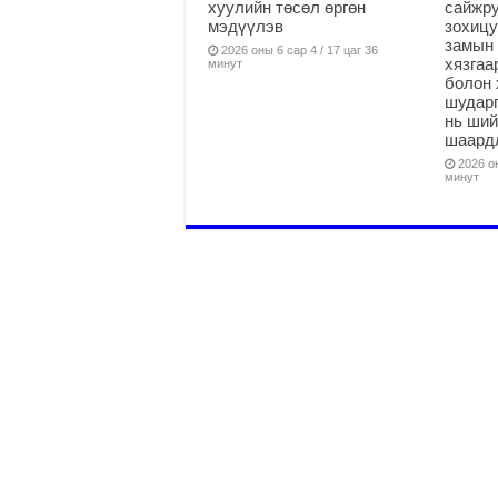
хуулийн төсөл өргөн
сайжру
мэдүүлэв
зохицу
замын 
2026 оны 6 сар 4 / 17 цаг 36
хязга
минут
болон 
шударг
нь ши
шаардл
2026 он
минут