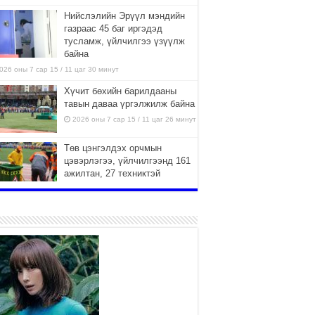
Нийслэлийн Эрүүл мэндийн
газраас 45 баг иргэдэд
тусламж, үйлчилгээ үзүүлж
байна
026 оны 7 сар 15 / 11 цаг 30 минут
Хүчит бөхийн барилдааны
тавын даваа үргэлжилж байна
2026 оны 7 сар 15 / 11 цаг 26 минут
Төв цэнгэлдэх орчмын
цэвэрлэгээ, үйлчилгээнд 161
ажилтан, 27 техниктэй
ажиллаж байна
026 оны 7 сар 15 / 11 цаг 22 минут
Наадмын амралтын өдрүүдэд
нийслэлийн эрүүл мэндийн
байгууллагууд дараах
хуваарийн дагуу ажиллана
026 оны 7 сар 15 / 11 цаг 18 минут
Үндэсний их баяр наадам
эхэллээ