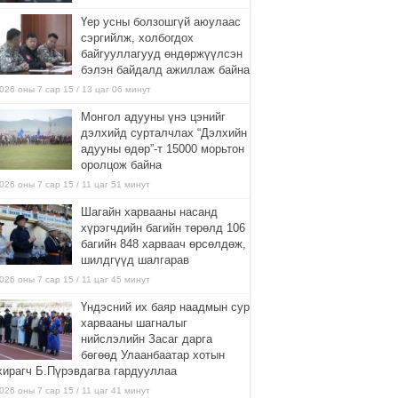
Үер усны болзошгүй аюулаас
сэргийлж, холбогдох
байгууллагууд өндөржүүлсэн
бэлэн байдалд ажиллаж байна
026 оны 7 сар 15 / 13 цаг 06 минут
Монгол адууны үнэ цэнийг
дэлхийд сурталчлах “Дэлхийн
адууны өдөр”-т 15000 морьтон
оролцож байна
026 оны 7 сар 15 / 11 цаг 51 минут
Шагайн харвааны насанд
хүрэгчдийн багийн төрөлд 106
багийн 848 харваач өрсөлдөж,
шилдгүүд шалгарав
026 оны 7 сар 15 / 11 цаг 45 минут
Үндэсний их баяр наадмын сур
харвааны шагналыг
нийслэлийн Засаг дарга
бөгөөд Улаанбаатар хотын
хирагч Б.Пүрэвдагва гардууллаа
026 оны 7 сар 15 / 11 цаг 41 минут