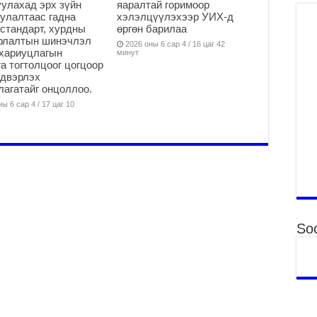
“Д
улахад эрх зүйн
яаралтай горимоор
улалтаас гадна
хэлэлцүүлэхээр УИХ-д
2
стандарт, хурдны
өргөн барилаа
МО
арлалтын шинэчлэл
2026 оны 6 сар 4 / 16 цаг 42
БА
хариуцлагын
минут
НА
а тогтолцоог цогцоор
йдвэрлэх
ДЭ
агатайг онцоллоо.
2
ы 6 сар 4 / 17 цаг 10
МО
БҮ
ЕР
2
ТӨ
ЦЭ
2
Soc
Өв
да
2
УИ
на
ша