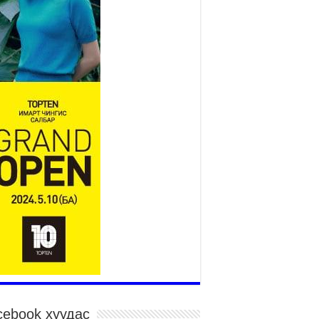
2026 оны 7 сар 15 / 11 цаг 14 минут
р усны аюулаас сэргийлж, нийслэлийн Онцгой
йдлын газрын 162 алба хаагч үүрэг гүйцэтгэж
йна
026 оны 7 сар 15 / 11 цаг 07 минут
дэсний их сурын харваанд 850 харваач цэц
ргэнээ сорьж байна
026 оны 7 сар 15 / 11 цаг 03 минут
в цэнгэлдэхийн эргэн тойронд
026 оны 7 сар 15 / 10 цаг 58 минут
дэсний их баяр наадмын шагайн харваа
санд хүрэгчдийн багийн харваагаар
гэлжилж байна
026 оны 7 сар 15 / 10 цаг 52 минут
дэсний их баяр наадмын хүчит бөхийн
рилдаан эхэллээ
026 оны 7 сар 15 / 10 цаг 46 минут
дэсний хувцасны өдрийг тохиолдуулан
cebook хуудас