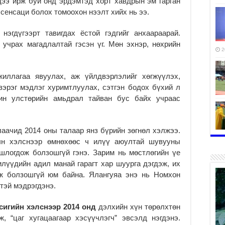
ээ ирж буй онд эрдэмтэд хорт хавд­­­рын эм гарган
 сенсаци болох томоохон нээлт хийх нь ээ.
гээрт та­виг­­дах ёстой гэдгийг анхаа­­раа­­­­рай.
учрах ма­гад­­лалтай гэсэн үг. Мөн эх­­­нэр, нөхрийн
2
ллагаа явуу­­лах, аж үйлдвэрлэлийг хөгжүү­лэх,
зэрэг мэдлэг ху­римт­луулах, сэтгэн бодох бүхий л
рин улстө­рийн амьдрал тайван бус байх учраас
лаачид 2014 оны талаар янз бүрийн зөг­нөл хэлжээ.
хэлс­­­нээр өмнөхөөс ч илүү аюул­­тай шувууны
2
­­­логдож болзошгүй гэнэ. За­­­рим нь мөстлөгийн үе
­лүүдийн адил манай га­рагт хар шуурга дэгдэж, их
лж болзошгүй юм байна. Ялангуяа энэ нь Номхон
тэй мэдрэг­дэнэ.
2
игийн хэлс­нээр 2014 онд
дэлхийн хүн төрөлх­­төн
ож, “цаг хуга­цаагаар хэсүүчлэгч” эв­сэлд нэгдэнэ.