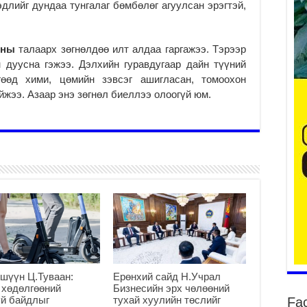
­­лийг дун­даа тунгалаг бөм­­бөлөг агуул­­сан эрэгтэй,
Үе
оны
талаарх зөг­нөлдөө илт алдаа гаргажээ. Тэрээр
ба
 дуусна гэжээ. Дэлхийн гуравдугаар дайн түүний
ба
өөд хими, цө­мийн зэвсэг ашигласан, томоохон
2
йжээ. Азаар энэ зөгнөл биеллээ олоо­­гүй юм.
Үн
мэ
2
Тө
2
Үн
на
үр
2
Үн
ба
2
шүүн Ц.Туваан:
Ерөнхий сайд Н.Учрал
 хөдөлгөөний
Бизнесийн эрх чөлөөний
Үн
й байдлыг
тухай хуулийн төслийг
Fa