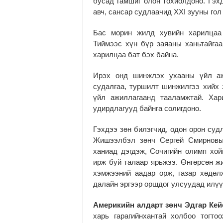
бусад гамшиг олон то­хиолдоно. Гэхд
авч, сансар судлаачид XXI зууны гол
Бас морин жилд хувийн харилцаа нэгдү
Тиймээс хүн бүр за­яа­­ны ханьтайгаа 
харилцаа бат бэх байна.
Ирэх онд шинжлэх ухаа­ны үйл ажи
судалгаа, туршилт шин­жилгээ хийх 
үйл ажиллагаанд таа­ламж­тай. Ха
удирдлагууд байн­­­га солигдоно.
Гэхдээ зөн билэгчид, одон орон суд
Жишээлбэл зөнч Сергей Смирновын 
ханиад дэг­­дэж, Сочигийн олимп хойш
ирж буй талаар ярьжээ. Өнгөрсөн жи­
хэмжээний аадар орж, га­зар хөдө
далайн эргээр орш­­дог улсуудад илүү
Америкийн алдарт зөнч Эдгар Кейс
харь гарагийн­хан­тай хол­боо тогто