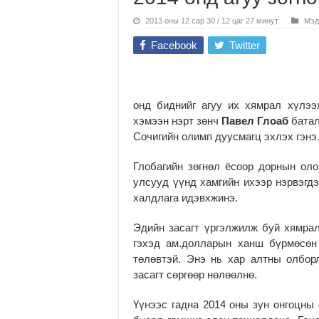
2013 оны 12 сар 30 / 12 цаг 27 минут
Мэд
Facebook
Twitter
онд биднийг агуу их хямрал хүлээ
хэмээн нэрт зөнч
Павел Глоаб
батал
Сочигийн олимп дуусмагц эхлэх гэнэ
Глобагийн зөгнөл ёсоор дорнын олон
улсууд үүнд хам­гийн ихээр нэрвэгд
халдлага идэвх­­­­­жинэ.
Эдийн засагт үргэлжилж буй хямрал
гэхэд ам.долларын ханш бүрмөсөн
төлөвтэй. Энэ нь хар алтны олборло
засагт сөргөөр нөлөөлнө.
Үүнээс гадна 2014 оны зун онгоцны о