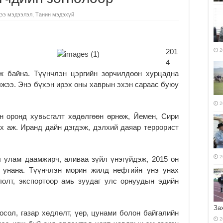
ээ мэдээлэл
,
Танин мэдэхүй
201
2
4
ж байна. Түүнчлэн цэргийн зөрчил­дөөн хурцадна
жээ. Энэ бүхэн ирэх оны хаврын эхэн сараас буюу
.
2
 оронд хувьс­галт хөдөлгөөн өрнөж, Йе­мен, Сири
эх аж. Иранд дайн дэгдэж, дэлхий даяар террорист
2
 улам даамжирч, аливаа зүйл үнэгүйдэж, 2015 он
 унана. Түүнч­лэн морин жилд нефтийн үнэ унах
лт, экс­пор­тоор амь зуудаг улс ор­нуу­дын эдийн
За
сол, газар хөд­лөлт, үер, цунами болон бай­галийн
2