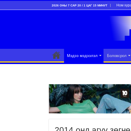
Ном хур
2026 ОНЫ 7 САР 20 / 1 ЦАГ 15 МИНУТ
Мэдээ мэдээлэл
Боловсрол
2014 онд агуу зөгн