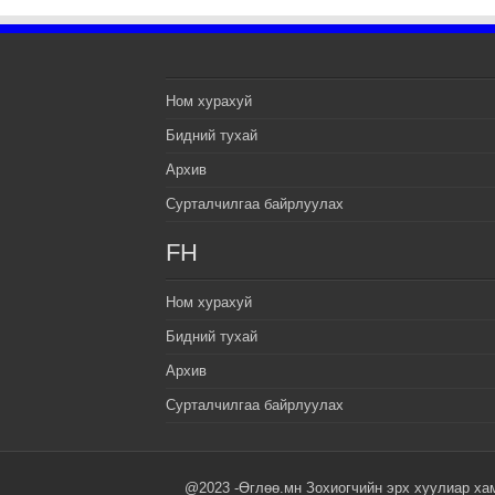
Ном хурахуй
Бидний тухай
Архив
Сурталчилгаа байрлуулах
FH
Ном хурахуй
Бидний тухай
Архив
Сурталчилгаа байрлуулах
@2023 -Өглөө.мн Зохиогчийн эрх хуулиар ха