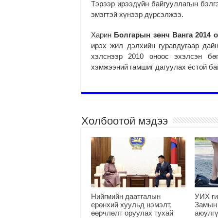
Тэрээр ирээ­­дүйн бай­гууллагын бэл­гэд
эмэг­­­тэй хү­нээр дүрсэлжээ.
Харин
Болгарын зөнч Ванга 2014 
ирэх жил дэлхийн гуравдугаар дайн
хэлснээр 2010 оноос эхэлсэн бөг
хэмжээний гамшиг да­гуу­лах ёстой ба
Холбоотой мэдээ
Нийгмийн даатгалын
УИХ ги
ерөнхий хуульд нэмэлт,
Замын
өөрчлөлт оруулах тухай
аюулгү