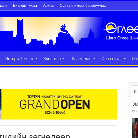
ахуй
Бидний тухай
Архив
Сурталчилгаа байрлуулах
Энтертайнмент
Зөвлөгөө
Шар мэдээ
Орон нутаг
Ир
Ш
ЭМ
2
өгчдийн зөгнөлөөр