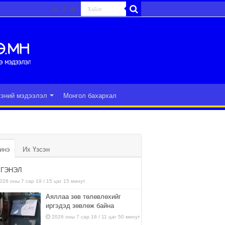
гэний мэдээлэл
Монгол бахархал
инэ
Их Үзсэн
ГЭНЭЛ
026 оны 7 сар 19 / 15 цаг 15 минут
Аяллаа зөв төлөвлөхийг
иргэдэд зөвлөж байна
2026 оны 7 сар 16 / 11 цаг 50 минут