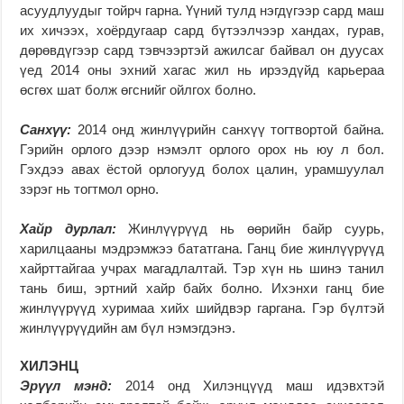
асуудлуудыг тойрч гарна. Үүний тулд нэгдүгээр сард маш
их хичээх, хоёрдугаар сард бүтээлчээр хандах, гурав,
дөрөвдүгээр сард тэвчээртэй ажилсаг байвал он дуусах
үед 2014 оны эхний хагас жил нь ирээдүйд карьераа
өсгөх шат болж өгснийг ойлгох болно.
Санхүү:
2014 онд жинлүүрийн санхүү тогтвортой байна.
Гэрийн орлого дээр нэмэлт орлого орох нь юу л бол.
Гэхдээ авах ёстой орлогууд болох цалин, урамшуулал
зэрэг нь тогтмол орно.
Хайр дурлал:
Жинлүүрүүд нь өөрийн байр суурь,
харилцааны мэдрэмжээ бататгана. Ганц бие жинлүүрүүд
хайрттайгаа учрах магадлалтай. Тэр хүн нь шинэ танил
тань биш, эртний хайр байх болно. Ихэнхи ганц бие
жинлүүрүүд хуримаа хийх шийдвэр гаргана. Гэр бүлтэй
жинлүүрүүдийн ам бүл нэмэгдэнэ.
ХИЛЭНЦ
Эрүүл мэнд:
2014 онд Хилэнцүүд маш идэвхтэй