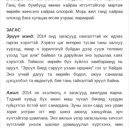
Ганц бие бумбууд өмнөх хайраа итгэлтэйгээр мартаж
өөрийн жинхэнэ хайраа олоорой. Морь жил танд хайраа
олоход бага хугацаа өгсөн учраас яараарай.
ЗАГАС
Эрүүл мэнд:
2014 онд загасууд хангалттай их идэвх
гаргах хэрэгтэй. Хэрвээ цаг өнгөрөх тусам таны залхуу
хүрээд, ямар ч зорилгогүй буйдан дээр сууж телевиз
үзээд “цаг алж” байвал та даруйхан энэ зуршлаа хаях
хэрэгтэй. Тиймээс өөрийн бүх зүйлээ замбараанд нь
оруул. “Эрүүл биед саруул ухаан оршино” гэх үг байдаг.
Энэ үгний дагуу та өөрийн бодол, оюун санаагаа
цэгцэлбэл та өвдөхгүй, бие тань гайхалтай эрүүл байна.
Ажил:
2014 он эхэлмэгц л загасууд ажилдаа яарна.
Тэдний хувьд бүх ажил маш чухал бөгөөд хурдан
гүйцэтгэх ёстой мэт санагдана. Зуны эхэн сард энэ урам
зориг унтран огт өөр шинэ ажилд ханцуйгаа эрч
хүчтэйгээр шамлана. Энэ ажлын үеэр загасныхны хичээл
зүтгэлийг үнэлж шагнал урамшуулал хүртээнэ, мөн