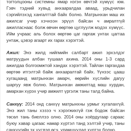
тогтолцооны системны ямар нэгэн өвчтэй хүмүүс юм.
Гэвч тэдний хувьд анхааралдаа аваад, урьдчилан
сэргийлэхэд хангалттай байх болно. Матрынхан маш их
ажилсаг учир хэчнээн эрүүл байсан ч амралтгүй
ажилласнаас болж өвчин өөртөө цуглуулж мэдэх хүмүүс.
Ийм учраас аль болох өөртөө цаг гаргаж унтах цагтаа
унтаж, цэвэр агаарт их гарах хэрэгтэй.
Ажил:
Энэ жилд нийгмийн салбарт ажил эрхэлдэг
матруудын албан тушаал ахина. 2014 оны 1-3 сард
ажилдаа болгоомжтой хандах хэрэгтэй. Тайлан гаргахдаа
өөртөө итгэлтэй байж анхааралтай байх. Үүнээс цааш
хугацаанд матрынхан амарч, өөрийн хүслийн дагуу
шаргуу явж болно. Матрынхан амжилтад маш хурдан,
амархан хүрэх учир амжилт үргэлж таны талд байна.
Санхүү:
2014 онд санхүү матрынхны урмыг хугалахгүй.
Энэ жил таны хэзээ ч хэрэгжихгүй гэж бодож байсан
төсөл тань биеллээ олно. 2014 оны хоёрдугаар сараас
буюу хавар цагаас намар хүртэл танд ээлтэй учир, таны
санхүүгийн эх үүсвэр өсч, урамшуулал хүртэх болно.