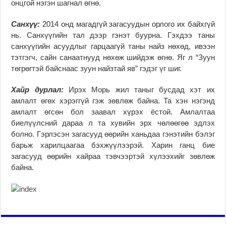
онцгой нэгэн шагнал өгнө.
Санхүү:
2014 онд магадгүй загасуудын орлого их байхгүй
нь. Санхүүгийн тал дээр гэнэт буурна. Гэхдээ таны
санхүүгийн асуудлыг гарцаагүй таны найз нөхөд, ивээн
тэтгэгч, сайн санаатнууд нөхөж шийдэж өгнө. Яг л “Зуун
төгрөгтэй байснаас зуун найзтай яв” гэдэг үг шиг.
Хайр дурлал:
Ирэх Морь жил таныг бусдад хэт их
амлалт өгөх хэрэггүй гэж зөвлөж байна. Та хэн нэгэнд
амлалт өгсөн бол заавал хүрэх ёстой. Амлалтаа
биелүүлсний дараа л та хувийн эрх чөлөөгөө эдлэх
болно. Гэрлэсэн загасууд өөрийн ханьдаа гэнэтийн бэлэг
барьж харилцаагаа бэхжүүлээрэй. Харин ганц бие
загасууд өөрийн хайраа тэвчээртэй хүлээхийг зөвлөж
байна.