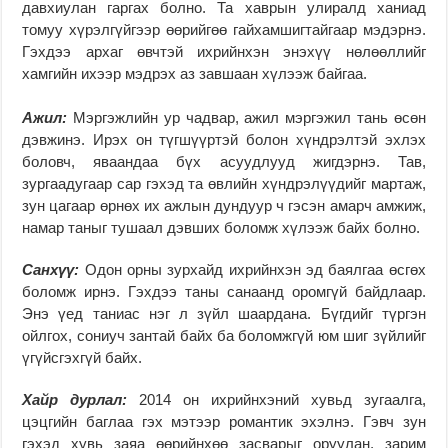
давхиулан гаргах болно. Та хаврын улиралд ханиад
томуу хүрэлгүйгээр өөрийгөө гайхамшигтайгаар мэдэрнэ.
Гэхдээ архаг өвчтэй ихрийнхэн энэхүү нөлөөллийг
хамгийн ихээр мэдрэх аз завшаан хүлээж байгаа.
Ажил:
Мэргэжлийн ур чадвар, ажил мэргэжил тань өсөн
дэвжинэ. Ирэх он түгшүүртэй болон хүндрэлтэй эхлэх
боловч, яваандаа бүх асуудлууд жигдэрнэ. Тав,
зургаадугаар сар гэхэд та өвлийн хүндрэлүүдийг мартаж,
зун цагаар өрнөх их ажлын дундуур ч гэсэн амарч амжиж,
намар таныг тушаал дэвших боломж хүлээж байх болно.
Санхүү:
Одон орны зурхайд ихрийнхэн эд баялгаа өсгөх
боломж ирнэ. Гэхдээ таны санаанд оромгүй байдлаар.
Энэ үед таниас нэг л зүйл шаардана. Бүгдийг түргэн
ойлгох, сониуч зантай байх ба боломжгүй юм шиг зүйлийг
үгүйсгэхгүй байх.
Хайр дурлал:
2014 он ихрийнхэний хувьд зугаалга,
цэцгийн баглаа гэх мэтээр романтик эхэлнэ. Гэвч зун
гэхэд хувь заяа өөрийнхөө засварыг оруулан, зарим