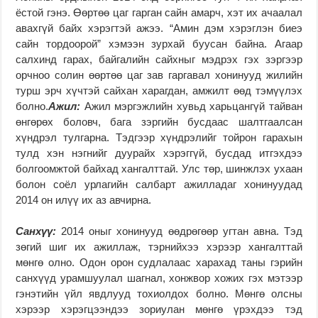
ёстой гэнэ. Өөртөө цаг гарган сайн амарч, хэт их ачаалал
авахгүй байх хэрэгтэй ажээ. “Амин дэм хэрэглэн биеэ
сайн тордоорой” хэмээн зурхай буусан байна. Агаар
салхинд гарах, байгалийн сайхныг мэдрэх гэх зэргээр
орчноо солин өөртөө цаг зав гаргавал хонинууд жилийн
турш эрч хүчтэй сайхан харагдан, амжилт өөд тэмүүлэх
болно.
Ажил:
Ажил мэргэжлийн хувьд харьцангүй тайван
өнгөрөх боловч, бага зэргийн бусдаас шалтгаалсан
хүндрэл тулгарна. Тэдгээр хүндрэлийг тойрон гарахын
тулд хэн нэгнийг дуурайх хэрэггүй, бусдад итгэхдээ
болгоомжтой байхад хангалттай. Улс төр, шинжлэх ухаан
болон соёл урлагийн салбарт ажилладаг хонинуудад
2014 он илүү их аз авчирна.
Санхүү:
2014 оныг хонинууд өөдрөгөөр угтан авна. Тэд
зөгий шиг их ажиллаж, тэрнийхээ хэрээр хангалттай
мөнгө олно. Одон орон судлалаас харахад таны гэрийн
санхүүд урамшуулал шагнал, хонжвор хожих гэх мэтээр
гэнэтийн үйл явдлууд тохиолдох болно. Мөнгө олсны
хэрээр хэрэгцээндээ зориулан мөнгө үрэхдээ тэд