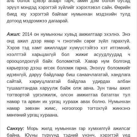
аль болох цэвэр агаарт гарч, амин дэм болон бусад
эрүүл мэндэд хэрэгтэй зүйлийг хэрэглэвэл сайн. Өөрийн
биед юу хэрэгтэй байгааг нумынхан мэдэхийн тулд
дотоод мэдрэмжээ дагаарай.
Ажил:
2014 он нумынхны хувьд амжилтаар эхэлнэ. Энэ
онд ажил дээр ямар ч гэнэтийн сөрөг зүйл гарахгүй.
Хэрэв тэд хамт ажилладаг хүмүүстэйгээ хэт итгэмхий,
нээлттэй харьцахгүй бол жижиг асуудлуудад ч
орооцолдохгүй байх боломжтой. Хавар нум болгонд
карьерээр дээш өгсөх боломж гарна. Энэхүү боломжийг
идэвхгүй, даруу байдлаар биш санаачлагатай, хандлага
сайтай, хариуцлагатай байдлаа удирдах албан
тушаалтандаа харуулж байж олж авна. Зун таны ажил
тогтвортой үргэлжилж, олсон амжилтаа бататгах тул
намар та арвин их ургац хурааж авах болно. Нумынхан
намар зөвхөн жимс, ногоогоор тогтохгүй жинхэнэ
мөнгөний ургац хураана.
Санхүү:
Морь жилд нумынхан гар хумхилгүй ажилсаг
байна. Юуны түрүүнд тэдний үнэнч, хэрэгтэй үед