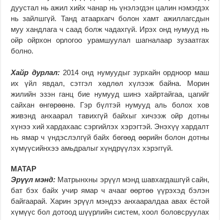
дуустал нь ажил хийх чанар нь үнэлэгдэн цалин нэмэгдэх
нь зайлшгүй. Танд атаархагч болон хамт ажиллагсдын
муу хандлага ч саад болж чадахгүй. Ирэх онд нумууд нь
ойр ойрхон орлогоо урамшуулал шагналаар зузаатгах
болно.
Хайр дурлал:
2014 онд нумуудыг зурхайн ордноор маш
их үйл явдал, сэтгэл хөдлөл хүлээж байна. Морин
жилийн эзэн ганц бие нумууд шинэ хайртайгаа, цагийг
сайхан өнгөрөөнө. Гэр бүлтэй нумууд аль болох хов
живэнд анхаарал тавихгүй байхыг хичээж ойр дотны
хүнээ хий хардахаас сэргийлэх хэрэгтэй. Энэхүү хардалт
нь ямар ч үндэслэлгүй байх бөгөөд өөрийн болон дотны
хүмүүсийнхээ амьдралыг хүндрүүлэх хэрэггүй.
МАТАР
Эрүүл мэнд:
Матрынхны эрүүл мэнд шавхагдашгүй сайн,
бат бэх байх учир ямар ч ачааг өөртөө үүрэхэд бэлэн
байгаарай. Харин эрүүл мэндээ анхааралдаа авах ёстой
хүмүүс бол дотоод шүүрлийн систем, хоол боловсруулах