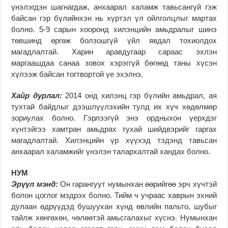
үнэлэгдэн шагнагдаж, анхаарал халамж тавьсангүй гэж
байсан гэр бүлийнхэн нь хүртэл үл ойлголцлыг мартах
болно. 5-9 сарын хооронд хилэнцийн амьдралыг шинэ
төвшинд өргөж болзошгүй үйл явдал тохиолдох
магадлалтай. Харин аравдугаар сараас эхлэн
маргаашдаа санаа зовох хэрэггүй бөгөөд таны хүсэн
хүлээж байсан тогтвортой үе эхэлнэ.
Хайр дурлал:
2014 онд хилэнц гэр бүлийн амьдрал, ая
тухтай байдлыг дээшлүүлэхийн тулд их хүч хөдөлмөр
зориулах болно. Гэрлээгүй энэ ордныхон үерхдэг
хүнтэйгээ хамтран амьдрах тухай шийдвэрийг гаргах
магадлалтай. Хилэнцийн үр хүүхэд тэдэнд тавьсан
анхаарал халамжийг үнэлэн талархалтай хандах болно.
НУМ
Эрүүл мэнд:
Он гарангуут нумынхан өөрийгөө эрч хүчтэй
болон цоглог мэдрэх болно. Тийм ч учраас хаврын эхний
дулаан өдрүүдэд бушуухан хүнд өвлийн пальто, шубыг
тайлж хөнгөхөн, чөлөөтэй амьсгалахыг хүснэ. Нумынхан