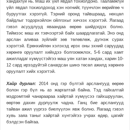
хандахгүй нь. Маш их үйл явдал тохиолдоно. Тааламжгүй
үйл явдал тохиолдоход хэн нэгнийг, түүнчлэн өөрийгөө ч
буруутгах хэрэггүй. Тэрний оронд тайвшраад, нөхцөл
байдлыг тодорхойлон ойлгохыг хичээх хэрэгтэй. Яагаад
гэвэл асуудлууд яваандаа өөрөө шийдэгдэх болно.
Тиймээс маш их тэвчээртэй байх шаардлагатай. Энэ онд
арслан аливаа зүйлийг зөв төлөвлөж, дүгнэж сурах
хэрэгтэй. Ерөнхийлөн хэлэхэд ирэх оны эхний саруудад
хөрөнгө оруулалт хийхдээ болгоомжлох, 5-6 сард хамт
ажилладаг хүмүүстэйгээ маш уян хатан хандах, харин 10-
12 сард ирээдүйтэй санагдсан шинэ төсөл ажилд хөрөнгө
оруулалт хийх хэрэгтэй.
Хайр дурлал:
2014 онд гэр бүлтэй арслангууд өөрөө
болон гэр бүл нь аз жаргалтай байна. Тэд гайхалтай
мэдрэмтгий чанараараа хайртай хүмүүсээ гайхшруулан,
өөртөө дахин дурлуулж чадна. Ганц бие арслангууд
тайван ажил үүргээ биелүүлэн явж болно. Яагаад гэвэл
хувь заяа таныг хайртай хүнтэйгээ учрах өдөр, цагийг
бэлдсэн байгаа.