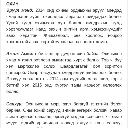
ОХИН
Эрүүл мэнд:
2014 онд охины ордныхны эрүүл мэндэд
ямар нэгэн зүйл тохиолдвол эерэгээр шийдэгдэх болно.
Үүний тулд охиныхон хүн болгон амьдрахын тулд
хэрэгжүүлдэг наад захын энгийн арга хэмжээнүүдийг
авах хэрэгтэй. Жишээлбэл, зөв хооллох, нойроо
хангалттай авах, хортой зуршлаасаа салах гэх мэт.
Ажил:
Амжилт бүтээлээр дүүрэн жил байна. Охиныхон
ямар ч ажил эхэлсэн амжилтад хүрэх болно. Тэр ч бүү
хэл мэргэжлээ солих шаардлагатай бол зоригтой
солиорой. Ямар ч асуудал хүндрэлгүй шийдэгдэх болно.
Энэхүү өөрчлөлт нь 2014 оны сүүлийн хагас жил, тэр ч
битгий хэл 2015 онд хүртэл таны карьерт нөлөөлөх
болно.
Санхүү:
Охиныхонд морь жил багагүй гэнэтийн бэлэг
барина. Оны эхний сарууд энгийн өнгөрөх боловч, хавар
эсвэл зунаас санаанд оромгүй мэдээг сонсоно. Яг ямар
мэдээ гэдгийг урьдчилан таахад хэцүү ч таны санхүү,