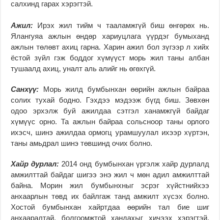
салхинд гарах хэрэгтэй.
Ажил:
Ирэх жил тийм ч тааламжгүй биш өнгөрөх нь.
Ялангуяа ажлын өндөр хариуцлага үүрдэг бумыханд
ажлын төлөвт ахиц гарна. Харин ажил бол зүгээр л хийх
ёстой зүйл гэж боддог хүмүүст морь жил таны албан
тушаалд ахиц, уналт аль алийг нь өгөхгүй.
Санхүү:
Морь жилд бумбынхан өөрийн ажлын байраа
солих тухай бодно. Гэхдээ мэдээж бүгд биш. Зөвхөн
одоо эрхэлж буй ажилдаа сэтгэл ханамжгүй байдаг
хүмүүс орно. Та ажлын байраа сольсноор таны орлого
ихэсч, шинэ ажилдаа ормогц урамшуулал ихээр хүртэн,
таны амьдрал шинэ төвшинд очих болно.
Хайр дурлал:
2014 онд бумбынхан үргэлж хайр дурлалд
амжилттай байдаг шигээ энэ жил ч мөн адил амжилттай
байна. Морин жил бумбынхныг эсрэг хүйстнийхээ
анхаарлын төвд их байлгаж танд амжилт хүсэх болно.
Хостой бумбынхан хайртдаа өөрийн тал бие шиг
анхааралтай, болгоомжтой хандахыг хичээх хэрэгтэй.