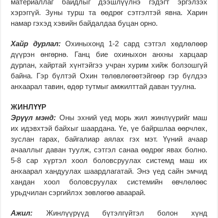
материаллаг байдлыг дээшлүүлнэ гэдэгт эргэлзэх
хэрэггүй. Зуны турш та өөдрөг сэтгэлтэй явна. Харин
намар гэхэд хэвийн байдалдаа буцан орно.
Хайр дурлал:
Охиныхонд 1-2 сард сэтгэл хөдлөлөөр
дүүрэн өнгөрнө. Ганц бие охиныхон анхны харцаар
дурлан, хайртай хүнтэйгээ учран хурим хийж болзошгүй
байна. Гэр бүлтэй Охин төлөвлөгөөтэйгөөр гэр бүлдээ
анхаарал тавин, өдөр тутмыг амжилттай даван туулна.
ЖИНЛҮҮР
Эрүүл мэнд:
Оны эхний үед морь жил жинлүүрийг маш
их идэвхтэй байхыг шаардана. Үе, үе байршлаа өөрчлөх,
зуслан гарах, байгалиар аялах гэх мэт. Үүний ачаар
ачааллыг даван туулж, сэтгэл санаа өөдрөг явах болно.
5-8 сар хүртэл хоол боловсруулах системд маш их
анхаарал хандуулах шаардлагатай. Энэ үед сайн эмчид
хандан хоол боловсруулах системийн өвчлөлөөс
урьдчилан сэргийлэх зөвлөгөө аваарай.
Ажил:
Жинлүүрүүд бүтэлгүйтэл болон хүнд