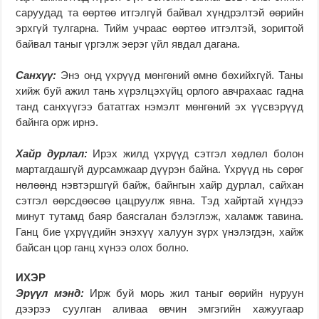
саруудад та өөртөө итгэлгүй байвал хүндрэлтэй өөрийн
эрхгүй тулгарна. Тийм учраас өөртөө итгэлтэй, зоригтой
байвал таныг үргэлж эерэг үйл явдал дагана.
Санхүү:
Энэ онд үхрүүд мөнгөний өмнө бөхийхгүй. Таны
хийж буй ажил тань хүрэлцэхүйц орлого авчрахаас гадна
танд санхүүгээ бататгах нэмэлт мөнгөний эх үүсвэрүүд
байнга орж ирнэ.
Хайр дурлал:
Ирэх жилд үхрүүд сэтгэл хөдлөл болон
мартагдашгүй дурсамжаар дүүрэн байна. Үхрүүд нь сөрөг
нөлөөнд нэвтэршгүй байж, байнгын хайр дурлал, сайхан
сэтгэл өөрсдөөсөө цацруулж явна. Тэд хайртай хүндээ
минут тутамд баяр баясгалан бэлэглэж, халамж тавина.
Ганц бие үхрүүдийн энэхүү халуун зүрх үнэлэгдэн, хайж
байсан цор ганц хүнээ олох болно.
ИХЭР
Эрүүл мэнд:
Ирж буй морь жил таныг өөрийн нуруун
дээрээ суулган аливаа өвчин эмгэгийн хажуугаар