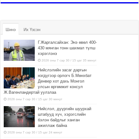
Шинэ
Их Үзсэн
Г.Жаргалсайхан: Энэ өвөл 400-
430 мянган тонн шахмал түлш
хэрэглэнэ
2026 оны 7 сар 30 / 15 цаг 35 минут
Нийслэлийн засаг даргын
нэгдүгээр орлогч Б.Мөнхбат
Денвер хот дахь Монгол
улсын өргөмжит консул
Ж.Вагенландертай уулзлаа
2026 оны 7 сар 30 / 15 цаг 30 минут
Нийслэл, дүүргийн шуурхай
штабууд хүч, хэрэгслийн
бэлэн байдлыг ханган
ажиллаж байна
2026 оны 7 сар 30 / 15 цаг 24 минут