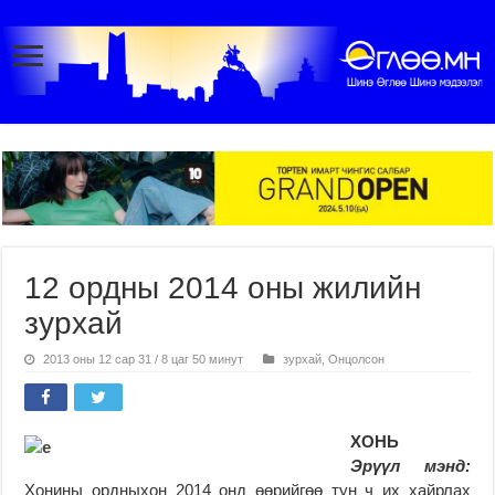
12 ордны 2014 оны жилийн
зурхай
2013 оны 12 сар 31 / 8 цаг 50 минут
зурхай
,
Онцолсон
ХОНЬ
Эрүүл мэнд:
Хонины ордныхон 2014 онд өөрийгөө тун ч их хайрлах