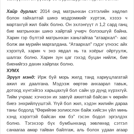
Хайр дурлал:
2014 онд матрынхан сэтгэлийн хөдлөл
болон гайхалтай шинэ мэдрэмжийг хүртэж, хэзээ ч
мартахгүй жил байх болно. Он эхлэнгүүт л 1,2 сард ганц
бие матрынхан шинэ хайртай учирч болзошгүй байна.
Харин гэр бүлтэй матрынхан ханьтайгаа “атаархал”- аас
болж ам мурийн маргалдана. “Атаархал” гэдэг үгнээс айх
хэрэггүй, харин ч энэ явдал нь та хоёрыг ойртуулж,
шалгах болно. Харин зун цаг гэхэд буцан нийлж, бие
биенийгээ дахин хайрлах болно.
ХУМХ
Эрүүл мэнд:
Ирж буй морь жилд танд хариуцлагатай
ажил их даалгана. Мэдээж өөртөө анхаарал тавьж,
дотоод хүнтэйгээ харьцахгүй бол сайн үр дүнд хүрэхгүй.
Тийм учраас хэчнээн их завгүй ажилтай байсан ч өөрийн
биеэ энхрийлүүштэй. Үгүй бол жил, хэдэн жилийн дараа
таны бодолд “Өөрийгөө золиослон байж хийсэн үйл минь
хэнд хэрэгтэй байсан юм бэ” гэсэн бодол эргэлдэх
болно. Тэгэхээр бүх бумбынханд зөвлөхөд сэтгэл
санаагаа амар тайван байлгаж, аль болох удаан агаар