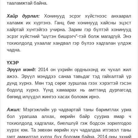
тааламжтай байна.
Хайр дурлал:
Хонинууд эсрэг хүйстнээс анхаарал
халамж их хүртэнэ. Ганц бие хонинууд хайсны эцэст
хайртай хүнтэйгээ учирна. Зарим гэр бүлтэй хонинууд
эсрэг хүйстний “шүтэн бишрэгч”-тэй болж магадгүй. Энэ
тохиолдолд ухаалаг хандвал гэр бүлээ хадгалан үлдэж
чадна.
ҮХЭР
Эрүүл мэнд:
2014 он үхрийн ордныхонд их чухал жил
ажээ. Эрүүл мэнддээ санаа тавьдаг тэд гайхалтай үр
дүнд хүрнэ. Мөн тэд сөрөг зуршлаа гээх хэрэгтэй гэсэн
бодолд хүрнэ. Үүнд хамаарах нь амттанд дурлагсад
бөгөөд илүүдэл жингээ хасах боломж ирнэ.
Ажил:
Мэргэжлийн ур чадвартай таны баримтлах уриа
бол урагшаа алхах, өөрийн байр сууриа ямар ч
тохиолдолд хадгалах, биелшгүй гэж бодсон зорилгодоо
хүрэх юм. Та зөвхөн өөрийн хүч чадалдаа итгэвэл таны
гарт амжилтад хүрэх бүх боломж байна. 2014 оны эхний