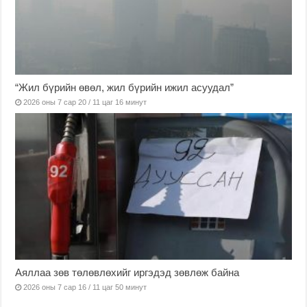
“Жил бүрийн өвөл, жил бүрийн ижил асуудал”
2026 оны 7 сар 20 / 11 цаг 16 минут
Аяллаа зөв төлөвлөхийг иргэдэд зөвлөж байна
2026 оны 7 сар 16 / 11 цаг 50 минут