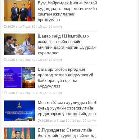
Бүгд Найрамдах Киргиз Улстай
худалдаа, тээвэр, логистикийн
хамтын ажиллагааг
өргөжүүлнэ
2026 оны 7 сар 30 / 15 цаг 19 минут
Шадар сайд Н.Номтойбаяр
яамдын Төрийн нарийн
бичгийн дарга нартай шуурхай
хуралдлаа
2026 оны 7 сар 30 / 15 цаг 12 минут
Бага орлоготой иргэдийн
орлогод татвар ногдуулахгүй
байх эрх зүйн орчныг
бүрдүүллээ
2026 оны 7 сар 30 / 15 цаг 02 минут
Монгол Улсын хуулиудын 55.9
хувьд хуулийн хэрэгжилтийн
үр дагаврын үнэлгээ хийгджээ
2026 оны 7 сар 30 / 14 цаг 55 минут
Б.Пүрэвдагва: Өвөлжилтийн
бэлтгэлийн хүрээнд нийслэлд