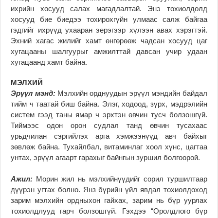
ихрийн хосууд салах магадлалтай. Энэ тохиолдолд
хосууд бие биедээ тохирохгүйн улмаас салж байгаа
гэдгийг ихрүүд ухааран эерэгээр хүлээн авах хэрэгтэй.
Эхний хагас жилийг хамт өнгөрөөж чадсан хосууд цаг
хугацааны шалгуурыг амжилттай давсан учир удаан
хугацаанд хамт байна.
МЭЛХИЙ
Эрүүл мэнд:
Мэлхийн орднуудын эрүүл мэндийн байдал
тийм ч таатай биш байна. Элэг, ходоод, зүрх, мэдрэлийн
систем гээд таны ямар ч эрхтэн өвчин тусч болзошгүй.
Тиймээс одон орон судлал танд өвчин тусахаас
урьдчилан сэргийлэх арга хэмжээнүүд авч байхыг
зөвлөж байна. Тухайлбал, витаминлаг хоол хүнс, цагтаа
унтах, эрүүл агаарт гарахыг байнгын зуршил болгоорой.
Ажил:
Морин жил нь мэлхийнүүдийг сорил туршилтаар
дүүрэн угтах болно. Янз бүрийн үйл явдал тохиолдоход
зарим мэлхийн ордныхон гайхах, зарим нь бүр уурлах
тохиолдлууд гарч болзошгүй. Гэхдээ “Оролдлого бүр