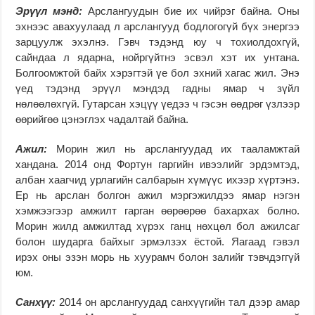
Эрүүл мэнд:
Арслангуудын бие их чийрэг байна. Оны
эхнээс авахуулаад л арслангууд бодлогогүй бүх энергээ
зарцуулж эхэлнэ. Гэвч тэдэнд юу ч тохиолдохгүй,
сайндаа л ядарна, нойргүйтнэ эсвэл хэт их унтана.
Болгоомжтой байх хэрэгтэй үе бол эхний хагас жил. Энэ
үед тэдэнд эрүүл мэндэд гадны ямар ч зүйл
нөлөөлөхгүй. Гутарсан хэцүү үедээ ч гэсэн өөдрөг үзлээр
өөрийгөө цэнэглэх чадалтай байна.
Ажил:
Морин жил нь арслангуудад их тааламжтай
хандана. 2014 онд Фортун гаргийн ивээлийг эрдэмтэд,
албан хаагчид урлагийн салбарын хүмүүс ихээр хүртэнэ.
Ер нь арслан болгон ажил мэргэжилдээ ямар нэгэн
хэмжээгээр амжилт гарган өөрөөрөө бахархах болно.
Морин жилд амжилтад хүрэх ганц нөхцөл бол ажилсаг
болон шударга байхыг эрмэлзэх ёстой. Яагаад гэвэл
ирэх оны эзэн морь нь хуурамч болон залийг тэвчдэггүй
юм.
Санхүү:
2014 он арслангуудад санхүүгийн тал дээр амар