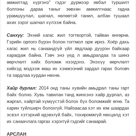
амжилтад хүргэнэ” гэдэг дүрмээр явбал туршилт
болгоны дараа таныг зөвхөн амжилтнаас гадна
урамшуулал, шагнал, нөлөөтэй танил, албан тушаал
ахих зэрэг шагнал хүлээж байна.
Санхүү:
Эхний хагас жил тогтвортой, тайван өнгөрнө.
Гэрийн орлого бүрэн болон тогтмол орж ирнэ. Хоёр дахь
хагас жил нь санаандгүй үйл явдлаар дүүрэн байхаар
харагдаж байна. Гэвч энэ үед л амьдралдаа та шинэ
өөрчлөлт хийх боломж нээгдэнэ. Энэхүү өөрчлөлт
хийхэд мэдээж маш их хэмжээний зардал гарах боловч
та зардлаа хурдан нөхнө.
Хайр дурлал:
2014 онд таны хувийн амьдрал таны гарт
байх болно. Хувь тавилан танд жинхэнэ хайр дурлал, аз
жаргал, хайртай хүмүүстэй болох бүх боломжийг өгнө. Та
харин туйлширч болохгүй. Найзаасаа хэт их юм шаардах
эсвэл хэтэрхий идэвхгүй байх, тохиромжгүй нөхцөлд хэт
их санаачлага гаргах хэрэггүй гэдгийг санаарай.
АРСЛАН