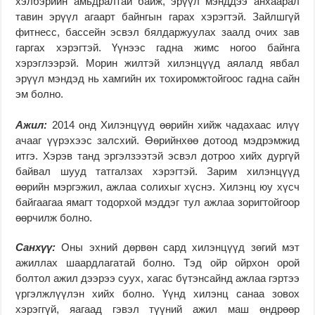
хэлбэрийн амьдралтай байж, эрүүл мэнддээ анхаарал
тавин эрүүл агаарт байнгын гарах хэрэгтэй. Зайлшгүй
фитнесс, бассейн эсвэл бялдаржуулах заалд очих зав
гаргах хэрэгтэй. Үүнээс гадна жимс ногоо байнга
хэрэглээрэй. Морин жилтэй хилэнцүүд аялалд явбал
эрүүл мэндэд нь хамгийн их тохиромжтойгоос гадна сайн
эм болно.
Ажил:
2014 онд Хилэнцүүд өөрийн хийж чадахаас илүү
ачааг үүрэхээс залсхий. Өөрийнхөө дотоод мэдрэмжид
итгэ. Хэрэв танд эргэлзээтэй эсвэл дотроо хийх дургүй
байвал шууд татгалзах хэрэгтэй. Зарим хилэнцүүд
өөрийн мэргэжил, ажлаа солихыг хүснэ. Хилэнц юу хүсч
байгаагаа ямагт тодорхой мэддэг тул ажлаа зоригтойгоор
өөрчилж болно.
Санхүү:
Оны эхний дөрвөн сард хилэнцүүд зөгий мэт
ажиллах шаардлагатай болно. Тэд ойр ойрхон орой
болтол ажил дээрээ суух, хагас бүтэнсайнд ажлаа гэртээ
үргэлжлүүлэн хийх болно. Үүнд хилэнц санаа зовох
хэрэггүй, яагаад гэвэл түүний ажил маш өндрөөр