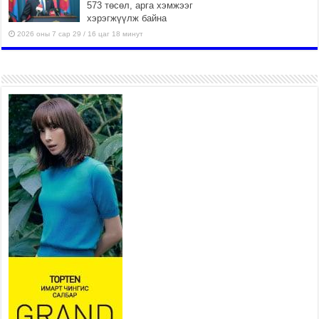
573 төсөл, арга хэмжээг
хэрэгжүүлж байна
2026 оны 7 сар 29 / 16 цаг 18 минут
Ерөнхий сайд Н.Учрал
олимпиадын хүрээнд гарсан
зардлыг шийдвэрлэж өгөхөөр
болов
2026 оны 7 сар 29 / 14 цаг 36 минут
435 борлуулалтын цэгээр 280,000 тонн хагас
коксон түлшийг айл, өрхүүдэд борлуулна
2026 оны 7 сар 29 / 14 цаг 30 минут
Шадар сайд Н.Номтойбаяр: Эрт сэрэмжлүүлэх
тогтолцоо, шинэ технологи гамшгийн эрсдэлийг
бууруулах гол хөшүүрэг
2026 оны 7 сар 29 / 14 цаг 25 минут
Монгол Улсын эрэн хайх, аврах ажиллагааны
чадавхыг олон улсын түвшинд хүргэнэ
2026 оны 7 сар 29 / 14 цаг 20 минут
УИХ-ын дарга С.Бямбацогт “Хар жагсаалт”-ын
асуудлыг цэгцлэх чиглэлээр Монголбанкны