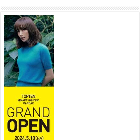
ажиллагаа явуулах
боломжтой-Хүүхэд хөгжүүлэх
төв” байгуулах төсөлд төр,
хувийн хэвшлийн түншлэлийн хүрээнд хамтран
ажиллахыг урьж байна
2026 оны 7 сар 22 / 9 цаг 28 минут
Б.Пүрэвдагва: “Урт цагаан”-ыг
залуучууд чөлөөт цагаа
өнгөрүүлдэг, жуулчид зорьж
ирдэг цэг болгоно
2026 оны 7 сар 21 / 16 цаг 47 минут
Тусгай замын автобус /BRT/ төслийн удирдах
хорооны ээлжит хуралдаан боллоо
2026 оны 7 сар 21 / 16 цаг 43 минут
Ерөнхий сайд Н.Учрал БНХАУ-аас Монгол Улсад
суугаа Элчин сайд Шэнь Миньжюанийг хүлээн
авч уулзав
2026 оны 7 сар 21 / 16 цаг 39 минут
БҮГД НАЙРАМДАХ ТАЖИКИСТАН УЛСТАЙ
ЭДИЙН ЗАСГИЙН ХАМТЫН АЖИЛЛАГААГ
ӨРГӨЖҮҮЛНЭ