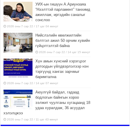
УИХ-ын гишүүн А.Ариунзаяа
“Нээлттэй парламент” танхимд
ажиллаж, иргэдийн саналыг
сонслоо
2026 оны 7 сар 22 / 17 цаг 04 минут
Нийслэлийн өвөлжилтийн
бэлтгэл ажил 50 орчим хувийн
гүйцэтгэлтэй байна
2026 оны 7 сар 22 / 14 цаг 15 минут
Хүн амын хүнсний хэрэгцээг
дотоодын үйлдвэрлэлээр нэн
тэргүүнд хангах зарчмыг
баримтална
2026 оны 7 сар 22 / 14 цаг 07 минут
Аюулгүй байдал, гадаад
бодлогын байнгын хороо
ээлжит чуулганы хугацаанд 18
удаа хуралдаж, 36 асуудал
хэлэлцжээ
2026 оны 7 сар 22 / 11 цаг 43 минут
“4 улирлын турш үйл