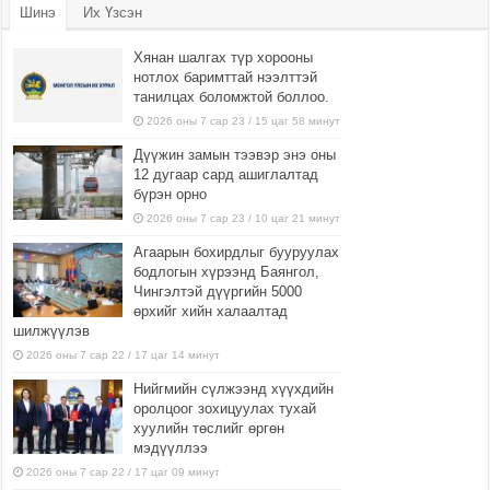
Шинэ
Их Үзсэн
Хянан шалгах түр хорооны
нотлох баримттай нээлттэй
танилцах боломжтой боллоо.
2026 оны 7 сар 23 / 15 цаг 58 минут
Дүүжин замын тээвэр энэ оны
12 дугаар сард ашиглалтад
бүрэн орно
2026 оны 7 сар 23 / 10 цаг 21 минут
Агаарын бохирдлыг бууруулах
бодлогын хүрээнд Баянгол,
Чингэлтэй дүүргийн 5000
өрхийг хийн халаалтад
шилжүүлэв
2026 оны 7 сар 22 / 17 цаг 14 минут
Нийгмийн сүлжээнд хүүхдийн
оролцоог зохицуулах тухай
хуулийн төслийг өргөн
мэдүүллээ
2026 оны 7 сар 22 / 17 цаг 09 минут