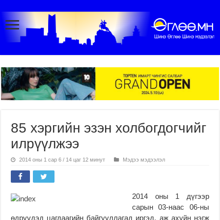
85 хэргийн эзэн холбогдогчийг
илрүүлжээ
2014 оны 1 сар 6 / 14 цаг 12 минут
Мэдээ мэдээлэл
2014 оны 1 дүгээр
сарын 03-наас 06-ны
өдрүүдэд цагдаагийн байгууллагад иргэд, аж ахуйн нэгж