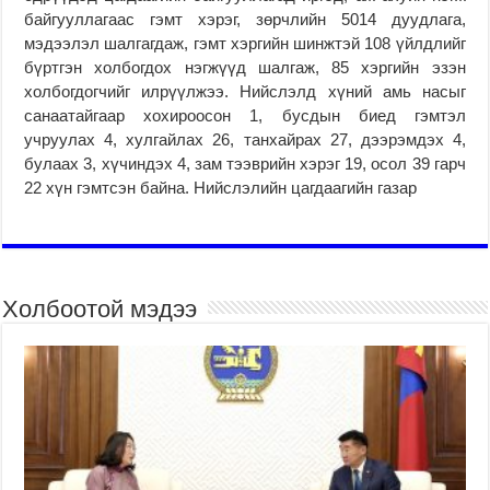
байгууллагаас гэмт хэрэг, зөрчлийн 5014 дуудлага,
мэдээлэл шалгагдаж, гэмт хэргийн шинжтэй 108 үйлдлийг
бүртгэн холбогдох нэгжүүд шалгаж, 85 хэргийн эзэн
холбогдогчийг илрүүлжээ. Нийслэлд хүний амь насыг
санаатайгаар хохироосон 1, бусдын биед гэмтэл
учруулах 4, хулгайлах 26, танхайрах 27, дээрэмдэх 4,
булаах 3, хүчиндэх 4, зам тээврийн хэрэг 19, осол 39 гарч
22 хүн гэмтсэн байна. Нийслэлийн цагдаагийн газар
Холбоотой мэдээ