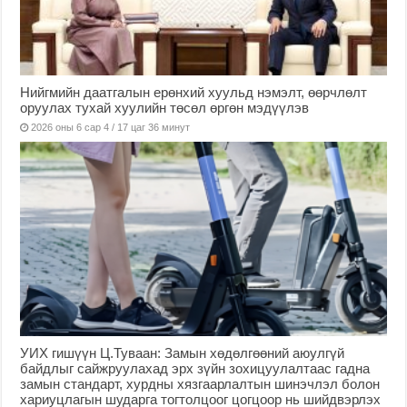
Нийгмийн даатгалын ерөнхий хуульд нэмэлт, өөрчлөлт
оруулах тухай хуулийн төсөл өргөн мэдүүлэв
2026 оны 6 сар 4 / 17 цаг 36 минут
УИХ гишүүн Ц.Туваан: Замын хөдөлгөөний аюулгүй
байдлыг сайжруулахад эрх зүйн зохицуулалтаас гадна
замын стандарт, хурдны хязгаарлалтын шинэчлэл болон
хариуцлагын шударга тогтолцоог цогцоор нь шийдвэрлэх