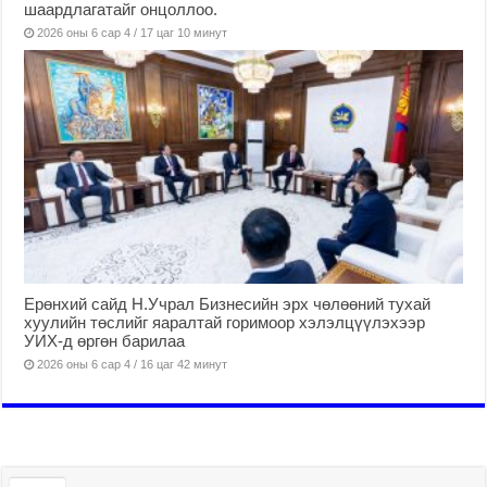
шаардлагатайг онцоллоо.
2026 оны 6 сар 4 / 17 цаг 10 минут
Ерөнхий сайд Н.Учрал Бизнесийн эрх чөлөөний тухай
хуулийн төслийг яаралтай горимоор хэлэлцүүлэхээр
УИХ-д өргөн барилаа
2026 оны 6 сар 4 / 16 цаг 42 минут