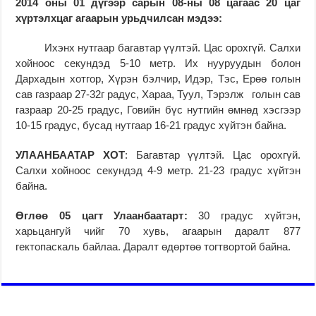
2014 оны 01 дүгээр сарын 08-ны 08 цагаас 20 цаг
хүртэлхцаг агаарын урьдчилсан мэдээ:
Ихэнх нутгаар багавтар үүлтэй. Цас орохгүй. Салхи
хойноос секундэд 5-10 метр. Их нууруудын болон
Дархадын хотгор, Хүрэн бэлчир, Идэр, Тэс, Ерөө голын
сав газраар 27-32г радус, Хараа, Туул, Тэрэлж голын сав
газраар 20-25 градус, Говийн бүс нутгийн өмнөд хэсгээр
10-15 градус, бусад нутгаар 16-21 градус хүйтэн байна.
УЛААНБААТАР ХОТ
: Багавтар үүлтэй. Цас орохгүй.
Салхи хойноос секундэд 4-9 метр. 21-23 градус хүйтэн
байна.
Өглөө 05 цагт Улаанбаатарт
:
30 градус хүйтэн,
харьцангуй чийг 70 хувь, агаарын даралт 877
гектопаскаль байлаа. Даралт өдөртөө тогтвортой байна.