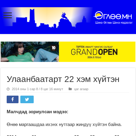
Улаанбаатарт 22 хэм хүйтэн
2014 оны 1 сар 8 / 8 цаг 16 минут
цаг агаар
Малчдад зориулсан мэдээ:
Өнөө маргаашдаа ихэнх нутгаар жиндүү хүйтэн байна.