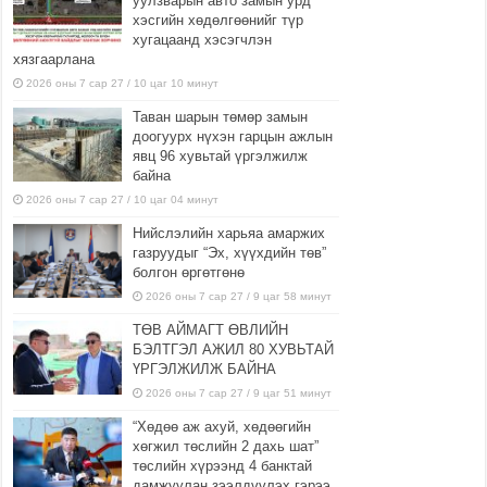
уулзварын авто замын урд
хэсгийн хөдөлгөөнийг түр
хугацаанд хэсэгчлэн
хязгаарлана
2026 оны 7 сар 27 / 10 цаг 10 минут
Таван шарын төмөр замын
доогуурх нүхэн гарцын ажлын
явц 96 хувьтай үргэлжилж
байна
2026 оны 7 сар 27 / 10 цаг 04 минут
Нийслэлийн харьяа амаржих
газруудыг “Эх, хүүхдийн төв”
болгон өргөтгөнө
2026 оны 7 сар 27 / 9 цаг 58 минут
ТӨВ АЙМАГТ ӨВЛИЙН
БЭЛТГЭЛ АЖИЛ 80 ХУВЬТАЙ
ҮРГЭЛЖИЛЖ БАЙНА
2026 оны 7 сар 27 / 9 цаг 51 минут
“Хөдөө аж ахуй, хөдөөгийн
хөгжил төслийн 2 дахь шат”
төслийн хүрээнд 4 банктай
дамжуулан зээлдүүлэх гэрээ