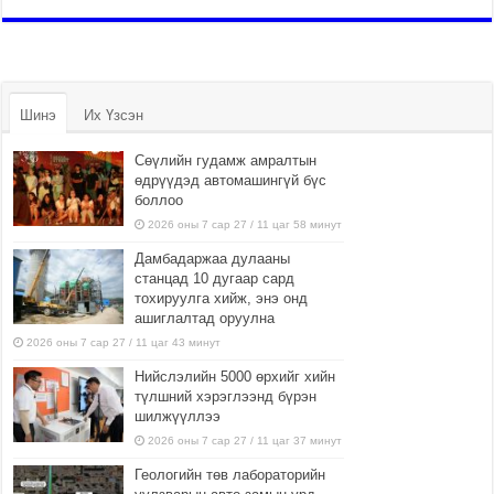
Шинэ
Их Үзсэн
Сөүлийн гудамж амралтын
өдрүүдэд автомашингүй бүс
боллоо
2026 оны 7 сар 27 / 11 цаг 58 минут
Дамбадаржаа дулааны
станцад 10 дугаар сард
тохируулга хийж, энэ онд
ашиглалтад оруулна
2026 оны 7 сар 27 / 11 цаг 43 минут
Нийслэлийн 5000 өрхийг хийн
түлшний хэрэглээнд бүрэн
шилжүүллээ
2026 оны 7 сар 27 / 11 цаг 37 минут
Геологийн төв лабораторийн