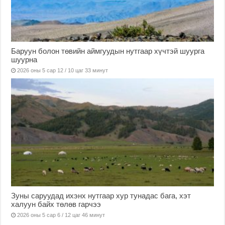
Баруун болон төвийн аймгуудын нутгаар хүчтэй шуурга
шуурна
2026 оны 5 сар 12 / 10 цаг 33 минут
Зуны саруудад ихэнх нутгаар хур тунадас бага, хэт
халуун байх төлөв гарчээ
2026 оны 5 сар 6 / 12 цаг 46 минут