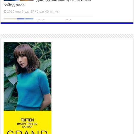
байгууллаа
2026 оны 7 сар 27 / 9 цаг 40 минут
УИХ-ын гишүүн С.Зулпхар:
Иргэдийн санал хууль тогтоох
үйл ажиллагааны чухал үндэс
2026 оны 7 сар 27 / 9 цаг 19 минут
Ерөнхий хяналтын хоёр
удаагийн сонсголд 345 хүн
оролцжээ
2026 оны 7 сар 27 / 9 цаг 13 минут
Хянан шалгах түр хорооны
нотлох баримттай нээлттэй
танилцах боломжтой боллоо.
2026 оны 7 сар 23 / 15 цаг 58 минут
Дүүжин замын тээвэр энэ оны
12 дугаар сард ашиглалтад
бүрэн орно
2026 оны 7 сар 23 / 10 цаг 21 минут
Агаарын бохирдлыг бууруулах бодлогын
хүрээнд Баянгол, Чингэлтэй дүүргийн 5000