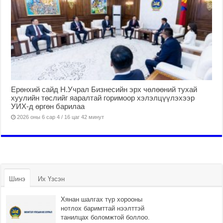
Ерөнхий сайд Н.Учрал Бизнесийн эрх чөлөөний тухай
хуулийн төслийг яаралтай горимоор хэлэлцүүлэхээр
УИХ-д өргөн барилаа
2026 оны 6 сар 4 / 16 цаг 42 минут
Шинэ
Их Үзсэн
Хянан шалгах түр хорооны
нотлох баримттай нээлттэй
танилцах боломжтой боллоо.