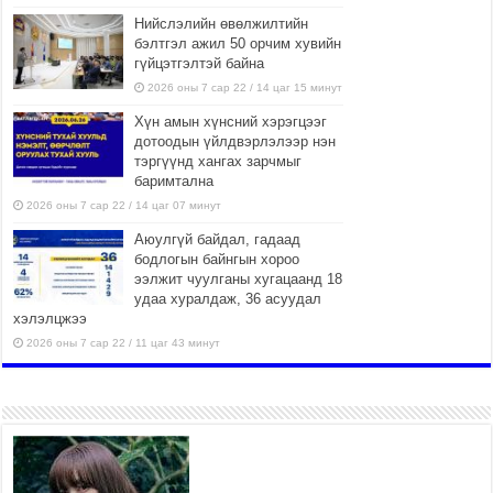
Нийслэлийн өвөлжилтийн
бэлтгэл ажил 50 орчим хувийн
гүйцэтгэлтэй байна
2026 оны 7 сар 22 / 14 цаг 15 минут
Хүн амын хүнсний хэрэгцээг
дотоодын үйлдвэрлэлээр нэн
тэргүүнд хангах зарчмыг
баримтална
2026 оны 7 сар 22 / 14 цаг 07 минут
Аюулгүй байдал, гадаад
бодлогын байнгын хороо
ээлжит чуулганы хугацаанд 18
удаа хуралдаж, 36 асуудал
хэлэлцжээ
2026 оны 7 сар 22 / 11 цаг 43 минут
“4 улирлын турш үйл
ажиллагаа явуулах
боломжтой-Хүүхэд хөгжүүлэх
төв” байгуулах төсөлд төр,
хувийн хэвшлийн түншлэлийн хүрээнд хамтран
ажиллахыг урьж байна