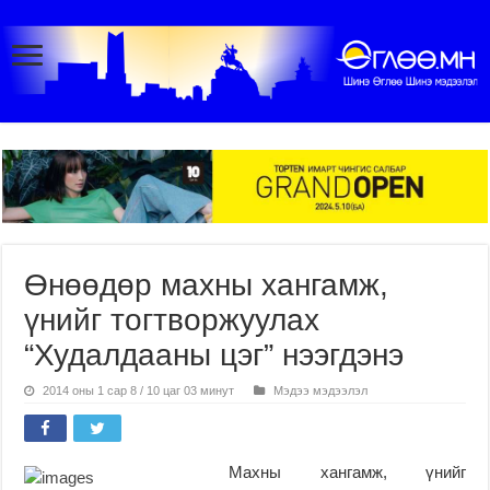
Өнөөдөр махны хангамж,
үнийг тогтворжуулах
“Худалдааны цэг” нээгдэнэ
2014 оны 1 сар 8 / 10 цаг 03 минут
Мэдээ мэдээлэл
Махны хангамж, үнийг