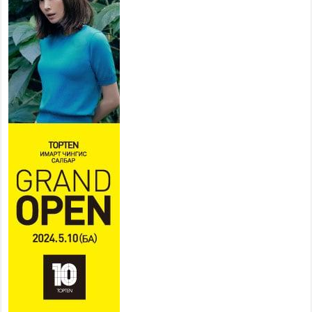
2026 оны 7 сар 22 / 9 цаг 28 минут
Б.Пүрэвдагва: “Урт цагаан”-ыг
залуучууд чөлөөт цагаа
өнгөрүүлдэг, жуулчид зорьж
ирдэг цэг болгоно
2026 оны 7 сар 21 / 16 цаг 47 минут
Тусгай замын автобус /BRT/ төслийн удирдах
хорооны ээлжит хуралдаан боллоо
2026 оны 7 сар 21 / 16 цаг 43 минут
Ерөнхий сайд Н.Учрал БНХАУ-аас Монгол Улсад
суугаа Элчин сайд Шэнь Миньжюанийг хүлээн
авч уулзав
2026 оны 7 сар 21 / 16 цаг 39 минут
БҮГД НАЙРАМДАХ ТАЖИКИСТАН УЛСТАЙ
ЭДИЙН ЗАСГИЙН ХАМТЫН АЖИЛЛАГААГ
ӨРГӨЖҮҮЛНЭ
2026 оны 7 сар 21 / 16 цаг 34 минут
26,992 суралцагч хотхоны бага сургуульд, 8100
суралцагч төрөлжсөн ахлах сургуульд
суралцана