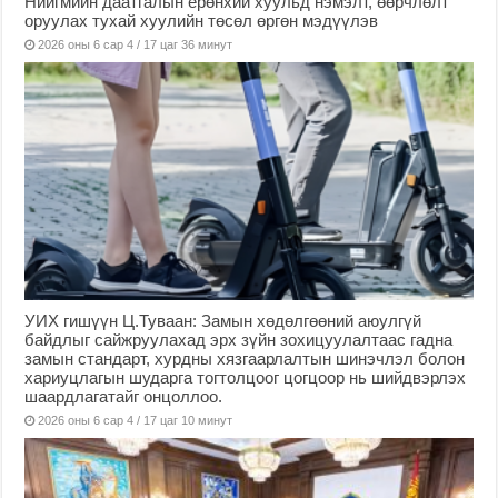
Нийгмийн даатгалын ерөнхий хуульд нэмэлт, өөрчлөлт
оруулах тухай хуулийн төсөл өргөн мэдүүлэв
2026 оны 6 сар 4 / 17 цаг 36 минут
УИХ гишүүн Ц.Туваан: Замын хөдөлгөөний аюулгүй
байдлыг сайжруулахад эрх зүйн зохицуулалтаас гадна
замын стандарт, хурдны хязгаарлалтын шинэчлэл болон
хариуцлагын шударга тогтолцоог цогцоор нь шийдвэрлэх
шаардлагатайг онцоллоо.
2026 оны 6 сар 4 / 17 цаг 10 минут