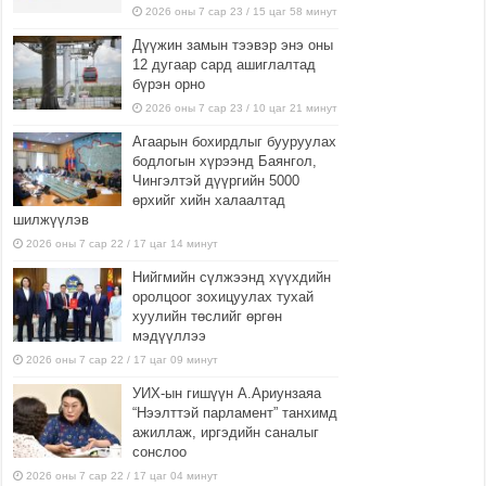
2026 оны 7 сар 23 / 15 цаг 58 минут
Дүүжин замын тээвэр энэ оны
12 дугаар сард ашиглалтад
бүрэн орно
2026 оны 7 сар 23 / 10 цаг 21 минут
Агаарын бохирдлыг бууруулах
бодлогын хүрээнд Баянгол,
Чингэлтэй дүүргийн 5000
өрхийг хийн халаалтад
шилжүүлэв
2026 оны 7 сар 22 / 17 цаг 14 минут
Нийгмийн сүлжээнд хүүхдийн
оролцоог зохицуулах тухай
хуулийн төслийг өргөн
мэдүүллээ
2026 оны 7 сар 22 / 17 цаг 09 минут
УИХ-ын гишүүн А.Ариунзаяа
“Нээлттэй парламент” танхимд
ажиллаж, иргэдийн саналыг
сонслоо
2026 оны 7 сар 22 / 17 цаг 04 минут