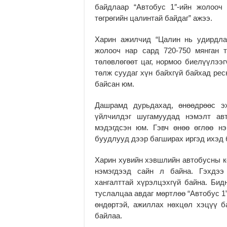
байдлаар “Автобус 1″-ийн жолооч 
төгрөгийн цалинтай байдаг” ажээ.
Харин ажилчид “Цалин нь удирдла
жолооч нар сард 720-750 мянган тө
төлөвлөгөөт цаг, нормоо биелүүлээг
төлж суудаг хүн байхгүй байхад рес
байсан юм.
Дашрамд дурьдахад, өнөөдрөөс эх
үйлчилдэг шугамуудад нэмэлт авт
мэдэгдсэн юм. Гэвч өнөө өглөө н
буудлууд дээр багширах иргэд ихэд 
Харин хувийн хэвшлийн автобусны ко
нэмэгдээд сайн л байна. Гэхдээ
хангалттай хүрэлцэхгүй байна. Би
туслалцаа авдаг мөртлөө “Автобус 1”
өндөртэй, ажиллах нөхцөл хэцүү б
байлаа.