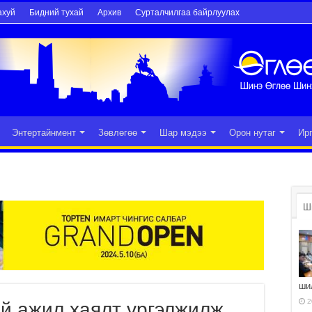
ахуй
Бидний тухай
Архив
Сурталчилгаа байрлуулах
Энтертайнмент
Зөвлөгөө
Шар мэдээ
Орон нутаг
Ир
Ш
ши
2
ий ажил хаялт үргэлжилж