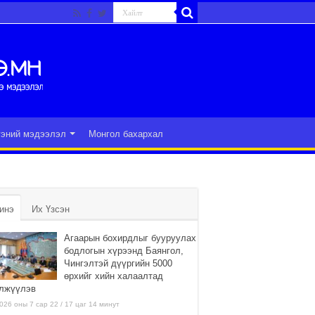
гэний мэдээлэл
Монгол бахархал
инэ
Их Үзсэн
Агаарын бохирдлыг бууруулах
бодлогын хүрээнд Баянгол,
Чингэлтэй дүүргийн 5000
өрхийг хийн халаалтад
лжүүлэв
026 оны 7 сар 22 / 17 цаг 14 минут