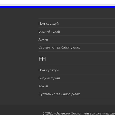
Ном хурахуй
Бидний тухай
Архив
Сурталчилгаа байрлуулах
FH
Ном хурахуй
Бидний тухай
Архив
Сурталчилгаа байрлуулах
@2023 -Өглөө.мн Зохиогчийн эрх хуулиар ха