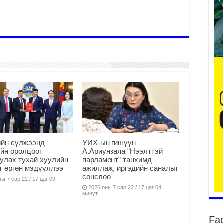
уу
2
БҮ
ЭД
ӨР
2
26
су
су
2
ийн сүлжээнд
УИХ-ын гишүүн
CO
йн оролцоог
А.Ариунзаяа “Нээлттэй
тээ
улах тухай хуулийн
парламент” танхимд
ху
г өргөн мэдүүллээ
ажиллаж, иргэдийн саналыг
ир
сонслоо
ы 7 сар 22 / 17 цаг 09
2
2026 оны 7 сар 22 / 17 цаг 04
минут
Гэ
ту
Fa
нэ