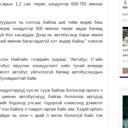
сарын 1,2 сая төгрөг, кондуктор 600-750 мянган
хэ
2
гуудынх нь хэлээд байгаа шиг тийм өндөр биш
грөг, кондуктор 500 мянган төгрөг авдаг бөгөөд
үй бол хасагддаг. Дээр нь автобусанд бараг мөнгө
ний мөнгөө багасгадаггүй хэт өндөр байна.” хэмээж
ху
аж
лэн Нийтийн тээврийн газраас “Автобус 1”-ийн
2
обус явуулах зохицуулалт хийх тухай өчигдөр
эмэлт автобус үйлчлээгүй бөгөөд автобуснуудын
бухимдалтай байв.
ндукторууд хүн их сууж байгаа болохоор орлого ч
2
 цөөхөн автобуснууд байгаа болохоор иргэдэд
днийг бодоход улсаас тодорхой хэмжээнд дэмжлэг
-хэн байнга л гомдол гаргаж байх юм. Хэдий орлого
айдаг нь үнэн ч арай л ингэж болохгүй байх гэж