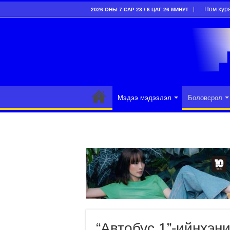
Ном хур
2026 ОНЫ 7 САР 23 / 6 ЦАГ 26 МИНУТ
Мэдээ мэдээлэл
Боловсрол
“Автобус 1”-ийнхэн