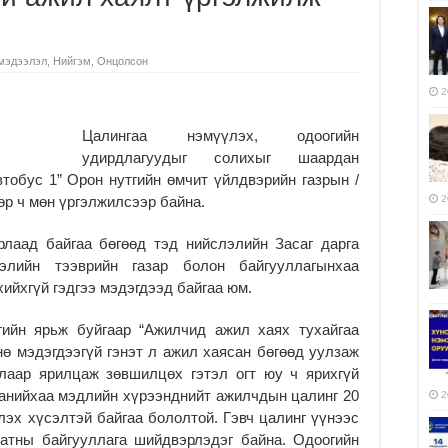
мэдээлэл
,
Нийгэм
,
Онцолсон
2
Цалингаа нэмүүлэх, одоогийн
удирдлагуудыг солихыг шаардан
тобус 1” Орон нутгийн өмчит үйлдвэрийн газрын /
р ч мөн үргэлжилсээр байна.
2
рлаад байгаа бөгөөд тэд нийслэлийн Засаг дарга
элийн тээврийн газар болон байгууллагынхаа
ийхгүй гэдгээ мэдэгдээд байгаа юм.
гийн ярьж буйгаар “Ажилчид ажил хаях тухайгаа
нө мэдэгдээгүй гэнэт л ажил хаясан бөгөөд уулзаж
алаар ярилцаж зөвшилцөх гэтэл огт юу ч ярихгүй
панийхаа мэдлийн хүрээнднийт ажилчдын цалинг 20
2
эх хүсэлтэй байгаа бололтой. Гэвч цалинг үүнээс
атны байгууллага шийдвэрлэдэг байна. Одоогийн