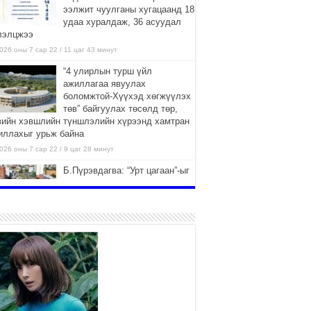
ээлжит чуулганы хугацаанд 18
удаа хуралдаж, 36 асуудал
лэлцжээ
026 оны 7 сар 22 / 11 цаг 43 минут
“4 улирлын турш үйл
ажиллагаа явуулах
боломжтой-Хүүхэд хөгжүүлэх
төв” байгуулах төсөлд төр,
вийн хэвшлийн түншлэлийн хүрээнд хамтран
иллахыг урьж байна
026 оны 7 сар 22 / 9 цаг 28 минут
Б.Пүрэвдагва: “Урт цагаан”-ыг
залуучууд чөлөөт цагаа
өнгөрүүлдэг, жуулчид зорьж
ирдэг цэг болгоно
026 оны 7 сар 21 / 16 цаг 47 минут
Тусгай замын автобус /BRT/
төслийн удирдах хорооны
ээлжит хуралдаан боллоо
2026 оны 7 сар 21 / 16 цаг 43 минут
Ерөнхий сайд Н.Учрал БНХАУ-