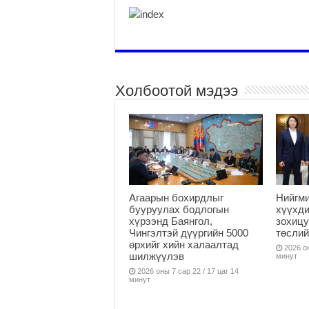
Холбоотой мэдээ
Агаарын бохирдлыг
Нийгм
бууруулах бодлогын
хүүхди
хүрээнд Баянгол,
зохицу
Чингэлтэй дүүргийн 5000
төслий
өрхийг хийн халаалтад
2026 он
шилжүүлэв
минут
2026 оны 7 сар 22 / 17 цаг 14
минут