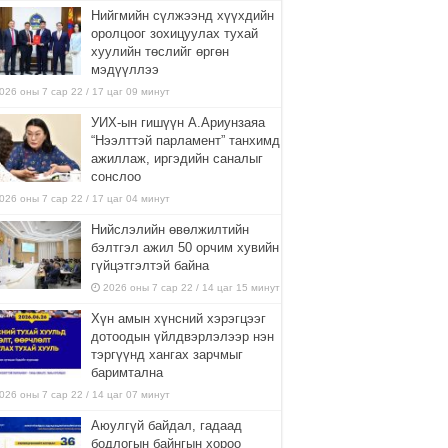
Нийгмийн сүлжээнд хүүхдийн
оролцоог зохицуулах тухай
хуулийн төслийг өргөн
мэдүүллээ
026 оны 7 сар 22 / 17 цаг 09 минут
УИХ-ын гишүүн А.Ариунзаяа
“Нээлттэй парламент” танхимд
ажиллаж, иргэдийн саналыг
сонслоо
026 оны 7 сар 22 / 17 цаг 04 минут
Нийслэлийн өвөлжилтийн
бэлтгэл ажил 50 орчим хувийн
гүйцэтгэлтэй байна
2026 оны 7 сар 22 / 14 цаг 15 минут
Хүн амын хүнсний хэрэгцээг
дотоодын үйлдвэрлэлээр нэн
тэргүүнд хангах зарчмыг
баримтална
026 оны 7 сар 22 / 14 цаг 07 минут
Аюулгүй байдал, гадаад
бодлогын байнгын хороо