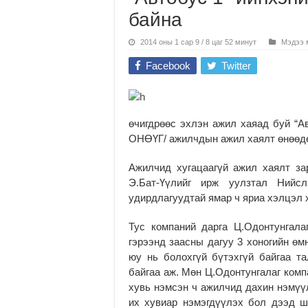
байна
2014 оны 1 сар 9 / 8 цаг 52 минут
Мэдээ 
Facebook
Twitter
өчигдрөөс эхлэн ажил хаяад буй “Ав
ОНӨҮГ/ ажилчдын ажил хаялт өнөөдө
Ажилчид хугацаагүй ажил хаялт за
Э.Бат-Үүлийг ирж уулзтал Нийсл
удирдлагуудтай ямар ч яриа хэлцэл х
Тус компаний дарга Ц.Одонтунгала
гэрээнд заасны дагуу 3 хоногийн өм
юу нь болохгүй бүтэхгүй байгаа т
байгаа аж. Мөн Ц.Одонтунгалаг ком
хувь нэмсэн ч ажилчид дахин нэмүүл
их хувиар нэмэгдүүлэх бол дээд ш