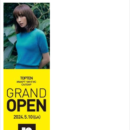
төв” байгуулах төсөлд төр,
хувийн хэвшлийн түншлэлийн хүрээнд хамтран
ажиллахыг урьж байна
2026 оны 7 сар 22 / 9 цаг 28 минут
Б.Пүрэвдагва: “Урт цагаан”-ыг
залуучууд чөлөөт цагаа
өнгөрүүлдэг, жуулчид зорьж
ирдэг цэг болгоно
2026 оны 7 сар 21 / 16 цаг 47 минут
Тусгай замын автобус /BRT/ төслийн удирдах
хорооны ээлжит хуралдаан боллоо
2026 оны 7 сар 21 / 16 цаг 43 минут
Ерөнхий сайд Н.Учрал БНХАУ-аас Монгол Улсад
суугаа Элчин сайд Шэнь Миньжюанийг хүлээн
авч уулзав
2026 оны 7 сар 21 / 16 цаг 39 минут
БҮГД НАЙРАМДАХ ТАЖИКИСТАН УЛСТАЙ
ЭДИЙН ЗАСГИЙН ХАМТЫН АЖИЛЛАГААГ
ӨРГӨЖҮҮЛНЭ
2026 оны 7 сар 21 / 16 цаг 34 минут