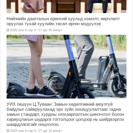
Нийгмийн даатгалын ерөнхий хуульд нэмэлт, өөрчлөлт
оруулах тухай хуулийн төсөл өргөн мэдүүлэв
2026 оны 6 сар 4 / 17 цаг 36 минут
УИХ гишүүн Ц.Туваан: Замын хөдөлгөөний аюулгүй
байдлыг сайжруулахад эрх зүйн зохицуулалтаас гадна
замын стандарт, хурдны хязгаарлалтын шинэчлэл болон
хариуцлагын шударга тогтолцоог цогцоор нь шийдвэрлэх
шаардлагатайг онцоллоо.
2026 оны 6 сар 4 / 17 цаг 10 минут