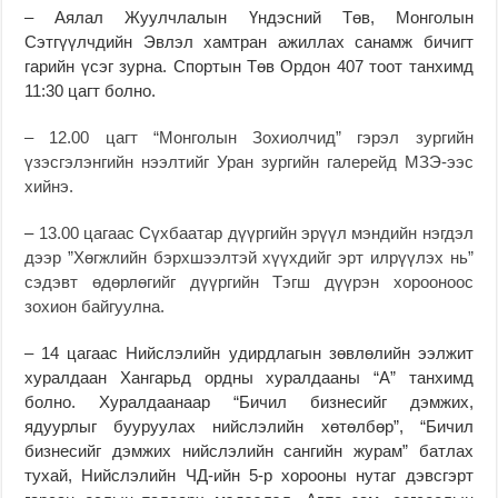
– Аялал Жуулчлалын Үндэсний Төв, Монголын
Сэтгүүлчдийн Эвлэл хамтран ажиллах санамж бичигт
гарийн үсэг зурна. Спортын Төв Ордон 407 тоот танхимд
11:30 цагт болно.
– 12.00 цагт “Монголын Зохиолчид” гэрэл зургийн
үзэсгэлэнгийн нээлтийг Уран зургийн галерейд МЗЭ-ээс
хийнэ.
–
13.00 цагаас Сүхбаатар дүүргийн эрүүл мэндийн нэгдэл
дээр ”Хөгжлийн бэрхшээлтэй хүүхдийг эрт илрүүлэх нь”
сэдэвт өдөрлөгийг дүүргийн Тэгш дүүрэн хорооноос
зохион байгуулна.
– 14 цагаас Нийслэлийн удирдлагын зөвлөлийн ээлжит
хуралдаан Хангарьд ордны хуралдааны “А” танхимд
болно. Хуралдаанаар “Бичил бизнесийг дэмжих,
ядуурлыг бууруулах нийслэлийн хөтөлбөр”, “Бичил
бизнесийг дэмжих нийслэлийн сангийн журам” батлах
тухай, Нийслэлийн ЧД-ийн 5-р хорооны нутаг дэвсгэрт