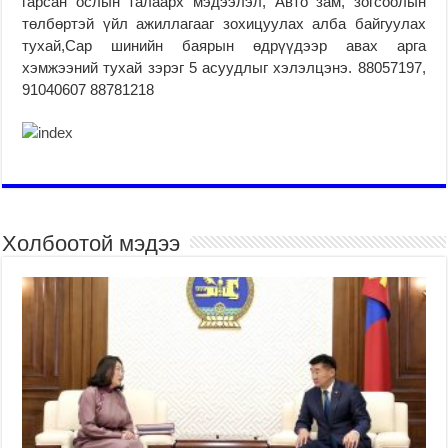
гарсан ослын талаарх мэдээлэл, Авто зам, зогсоолын
төлбөртэй үйл ажиллагааг зохицуулах алба байгуулах
тухай,Сар шинийн баярын өдрүүдээр авах арга
хэмжээний тухай зэрэг 5 асуудлыг хэлэлцэнэ. 88057197,
91040607 88781218
Холбоотой мэдээ