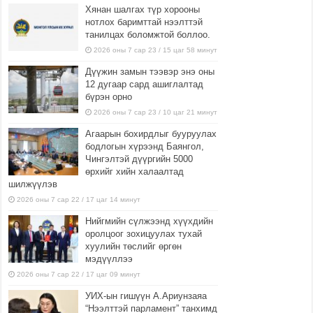
Хянан шалгах түр хорооны
нотлох баримттай нээлттэй
танилцах боломжтой боллоо.
2026 оны 7 сар 23 / 15 цаг 58 минут
Дүүжин замын тээвэр энэ оны
12 дугаар сард ашиглалтад
бүрэн орно
2026 оны 7 сар 23 / 10 цаг 21 минут
Агаарын бохирдлыг бууруулах
бодлогын хүрээнд Баянгол,
Чингэлтэй дүүргийн 5000
өрхийг хийн халаалтад
шилжүүлэв
2026 оны 7 сар 22 / 17 цаг 14 минут
Нийгмийн сүлжээнд хүүхдийн
оролцоог зохицуулах тухай
хуулийн төслийг өргөн
мэдүүллээ
2026 оны 7 сар 22 / 17 цаг 09 минут
УИХ-ын гишүүн А.Ариунзаяа
“Нээлттэй парламент” танхимд