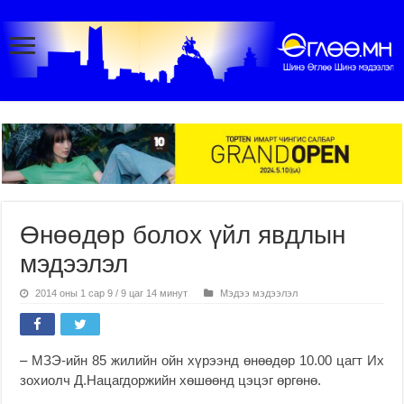
Өнөөдөр болох үйл явдлын
мэдээлэл
2014 оны 1 сар 9 / 9 цаг 14 минут
Мэдээ мэдээлэл
–
МЗЭ-ийн 85 жилийн ойн хүрээнд өнөөдөр 10.00 цагт Их
зохиолч Д.Нацагдоржийн хөшөөнд цэцэг өргөнө.