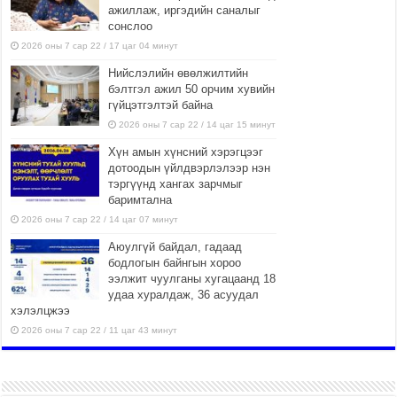
ажиллаж, иргэдийн саналыг
сонслоо
2026 оны 7 сар 22 / 17 цаг 04 минут
Нийслэлийн өвөлжилтийн
бэлтгэл ажил 50 орчим хувийн
гүйцэтгэлтэй байна
2026 оны 7 сар 22 / 14 цаг 15 минут
Хүн амын хүнсний хэрэгцээг
дотоодын үйлдвэрлэлээр нэн
тэргүүнд хангах зарчмыг
баримтална
2026 оны 7 сар 22 / 14 цаг 07 минут
Аюулгүй байдал, гадаад
бодлогын байнгын хороо
ээлжит чуулганы хугацаанд 18
удаа хуралдаж, 36 асуудал
хэлэлцжээ
2026 оны 7 сар 22 / 11 цаг 43 минут
“4 улирлын турш үйл
ажиллагаа явуулах
боломжтой-Хүүхэд хөгжүүлэх