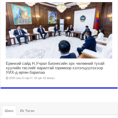
Ерөнхий сайд Н.Учрал Бизнесийн эрх чөлөөний тухай
хуулийн төслийг яаралтай горимоор хэлэлцүүлэхээр
УИХ-д өргөн барилаа
2026 оны 6 сар 4 / 16 цаг 42 минут
Шинэ
Их Үзсэн