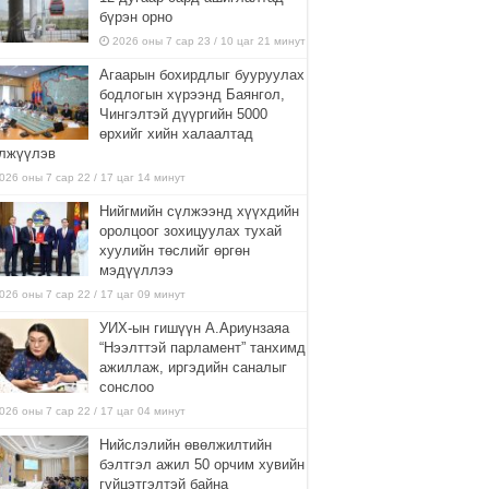
бүрэн орно
2026 оны 7 сар 23 / 10 цаг 21 минут
Агаарын бохирдлыг бууруулах
бодлогын хүрээнд Баянгол,
Чингэлтэй дүүргийн 5000
өрхийг хийн халаалтад
лжүүлэв
026 оны 7 сар 22 / 17 цаг 14 минут
Нийгмийн сүлжээнд хүүхдийн
оролцоог зохицуулах тухай
хуулийн төслийг өргөн
мэдүүллээ
026 оны 7 сар 22 / 17 цаг 09 минут
УИХ-ын гишүүн А.Ариунзаяа
“Нээлттэй парламент” танхимд
ажиллаж, иргэдийн саналыг
сонслоо
026 оны 7 сар 22 / 17 цаг 04 минут
Нийслэлийн өвөлжилтийн
бэлтгэл ажил 50 орчим хувийн
гүйцэтгэлтэй байна