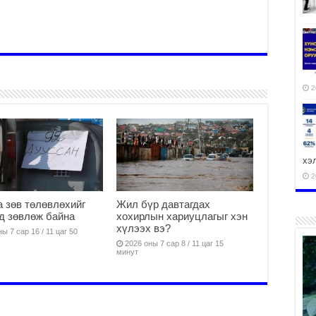
2
хэ
2
 зөв төлөвлөхийг
Жил бүр давтагдах
д зөвлөж байна
хохирлын хариуцлагыг хэн
хүлээх вэ?
ы 7 сар 16 / 11 цаг 50
2026 оны 7 сар 8 / 11 цаг 15
ху
минут
аж
2