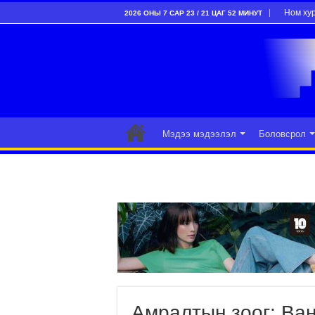
Ном ху
2026 ОНЫ 7 САР 23 / 21 ЦАГ 52 МИНУТ
Мэдээ мэдээлэл
Боловсрол
Амралтын зоог: Ва