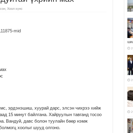
сон
,
Хоол хүнс
ши
2
 мах
ос
2
мс, эрдэнэшиш, хуурай дарс, элсэн чихрээ хийж
2
аад 15 минут байлгана. Хайруулын тавганд тосоо
на. Вандуй, давс болон туулайн бөөр нэмж
болмогц хоолыг шууд олгоно.