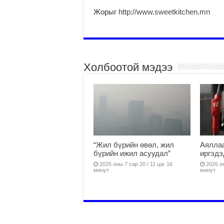
Жорыг
http://www.sweetkitchen.mn
Холбоотой мэдээ
“Жил бүрийн өвөл, жил
Аяллаа
бүрийн ижил асуудал”
иргэдэ
2026 оны 7 сар 20 / 11 цаг 16
2026 он
минут
минут