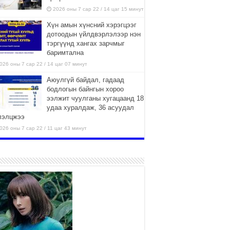
2026 оны 7 сар 22 / 14 цаг 15 минут
Хүн амын хүнсний хэрэгцээг
дотоодын үйлдвэрлэлээр нэн
тэргүүнд хангах зарчмыг
баримтална
026 оны 7 сар 22 / 14 цаг 07 минут
Аюулгүй байдал, гадаад
бодлогын байнгын хороо
ээлжит чуулганы хугацаанд 18
удаа хуралдаж, 36 асуудал
лэлцжээ
026 оны 7 сар 22 / 11 цаг 43 минут
“4 улирлын турш үйл
ажиллагаа явуулах
боломжтой-Хүүхэд хөгжүүлэх
төв” байгуулах төсөлд төр,
вийн хэвшлийн түншлэлийн хүрээнд хамтран
иллахыг урьж байна
026 оны 7 сар 22 / 9 цаг 28 минут
Б.Пүрэвдагва: “Урт цагаан”-ыг
залуучууд чөлөөт цагаа