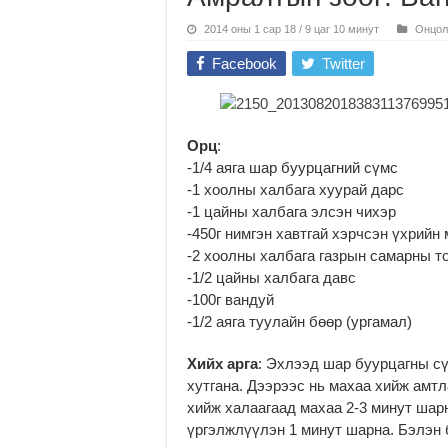
2014 оны 1 сар 18 / 9 цаг 10 минут
Онцол
Facebook
Twitter
Орц
:
-1/4 аяга шар буурцагний сүмс
-1 хоолны халбага хуурай дарс
-1 цайны халбага элсэн чихэр
-450г нимгэн хавтгай хэрчсэн үхрийн
-2 хоолны халбага газрын самарны т
-1/2 цайны халбага давс
-100г вандуй
-1/2 аяга туулайн бөөр (ургамал)
Хийх арга
: Эхлээд шар буурцагны сү
хутгана. Дээрээс нь махаа хийж амтл
хийж халаагаад махаа 2-3 минут шар
үргэлжлүүлэн 1 минут шарна. Бэлэн 