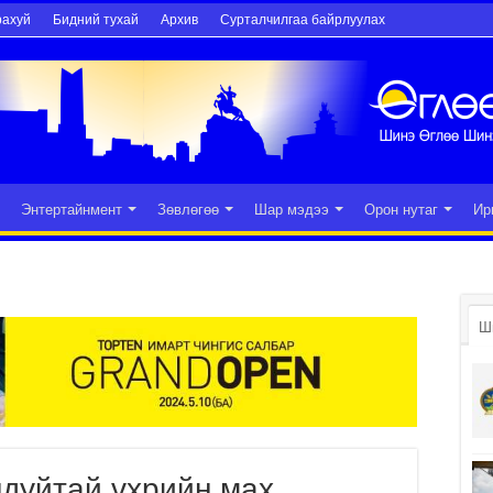
рахуй
Бидний тухай
Архив
Сурталчилгаа байрлуулах
Энтертайнмент
Зөвлөгөө
Шар мэдээ
Орон нутаг
Ир
Ш
ндуйтай үхрийн мах