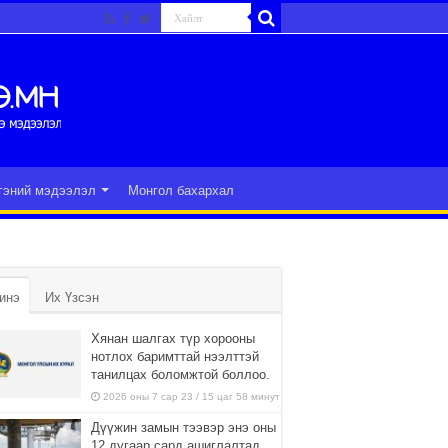
гэний мэдээлэл
Монгол бахархал
инэ
Их Үзсэн
Хянан шалгах түр хорооны
нотлох баримттай нээлттэй
танилцах боломжтой боллоо.
2026 оны 7 сар 23 / 15 цаг 58 минут
Дүүжин замын тээвэр энэ оны
12 дугаар сард ашиглалтад