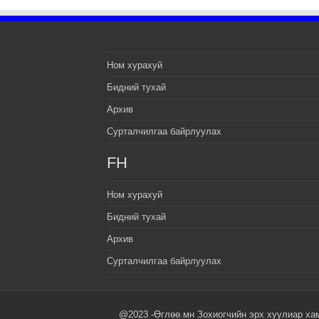
Ном хурахуй
Бидний тухай
Архив
Сурталчилгаа байрлуулах
FH
Ном хурахуй
Бидний тухай
Архив
Сурталчилгаа байрлуулах
@2023 -Өглөө.мн Зохиогчийн эрх хуулиар ха