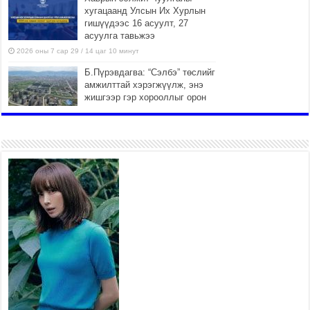
хугацаанд Улсын Их Хурлын
гишүүдээс 16 асуулт, 27
асуулга тавьжээ
2026 оны 7 сар 29 / 14 цаг 10 минут
Б.Пүрэвдагва: “Сэлбэ” төслийг
амжилттай хэрэгжүүлж, энэ
жишгээр гэр хорооллыг орон
сууцжуулна
2026 оны 7 сар 29 / 9 цаг 58 минут
Иргэд нийгмийн харилцаа, хөдөлмөр эрхлэхэд
тулгамдаж буй асуудлаа УИХ-ын гишүүнд
уламжиллаа
2026 оны 7 сар 29 / 9 цаг 52 минут
“СМАРТ СЭЛБЭ СИТИ”-Г ЗОРИЛТОТ БҮЛЭГТ
ХҮРГЭХ ХҮРЭЭНД МКВ-ИЙН ҮНИЙГ БУУЛГАХ
ҮҮРЭГ ӨГӨВ
2026 оны 7 сар 28 / 16 цаг 47 минут
Эдийн засгийн эрх чөлөөний тухай хуулийн үр
дүнд хөрөнгө оруулалтын таатай орчин бүрдэнэ
2026 оны 7 сар 28 / 16 цаг 43 минут