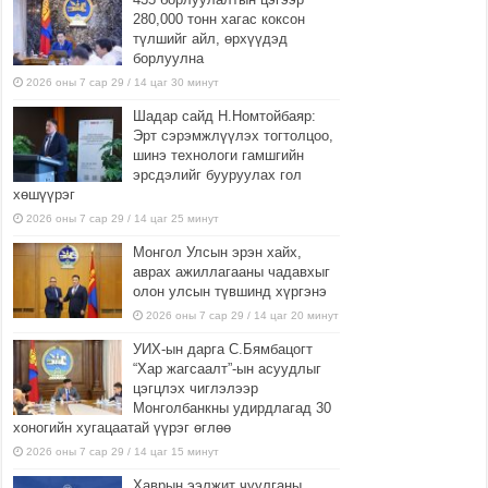
280,000 тонн хагас коксон
түлшийг айл, өрхүүдэд
борлуулна
2026 оны 7 сар 29 / 14 цаг 30 минут
Шадар сайд Н.Номтойбаяр:
Эрт сэрэмжлүүлэх тогтолцоо,
шинэ технологи гамшгийн
эрсдэлийг бууруулах гол
хөшүүрэг
2026 оны 7 сар 29 / 14 цаг 25 минут
Монгол Улсын эрэн хайх,
аврах ажиллагааны чадавхыг
олон улсын түвшинд хүргэнэ
2026 оны 7 сар 29 / 14 цаг 20 минут
УИХ-ын дарга С.Бямбацогт
“Хар жагсаалт”-ын асуудлыг
цэгцлэх чиглэлээр
Монголбанкны удирдлагад 30
хоногийн хугацаатай үүрэг өглөө
2026 оны 7 сар 29 / 14 цаг 15 минут
Хаврын ээлжит чуулганы