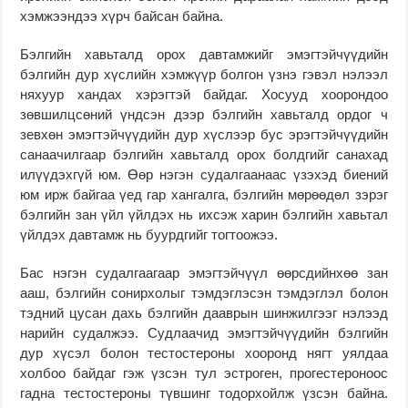
хэмжээндээ хүрч байсан байна.
Бэлгийн хавьталд орох давтамжийг эмэгтэйчүүдийн
бэлгийн дур хүслийн хэмжүүр болгон үзнэ гэвэл нэлээл
няхуур хандах хэрэгтэй байдаг. Хосууд хоорондоо
зөвшилцсөний үндсэн дээр бэлгийн хавьталд ордог ч
зевхөн эмэгтэйчүүдийн дур хүслээр бус эрэгтэйчүүдийн
санаачилгаар бэлгийн хавьталд орох болдгийг санахад
илүүдэхгүй юм. Өөр нэгэн судалгаанаас үзэхэд биений
юм ирж байгаа үед гар хангалга, бэлгийн мөрөөдөл зэрэг
бэлгийн зан үйл үйлдэх нь ихсэж харин бэлгийн хавьтал
үйлдэх давтамж нь буурдгийг тогтоожээ.
Бас нэгэн судалгаагаар эмэгтэйчүүл өөрсдийнхөө зан
ааш, бэлгийн сонирхолыг тэмдэглэсэн тэмдэглэл болон
тэдний цусан дахь бэлгийн дааврын шинжилгээг нэлээд
нарийн судалжээ. Судлаачид эмэгтэйчүүдийн бэлгийн
дур хүсэл болон тестостероны хооронд нягт уялдаа
холбоо байдаг гэж үзсэн тул эстроген, прогестероноос
гадна тестостероны түвшинг тодорхойлж үзсэн байна.