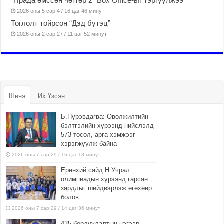
“Прада өмссөн чөтгөр 2” Box Office-ыг тэргүүлжээ
2026 оны 5 сар 4 / 16 цаг 46 минут
Тоглолт тойрсон “Дэд бүтэц”
2026 оны 2 сар 27 / 11 цаг 52 минут
Шинэ
Их Үзсэн
Б.Пүрэвдагва: Өвөлжилтийн
бэлтгэлийн хүрээнд нийслэлд
573 төсөл, арга хэмжээг
хэрэгжүүлж байна
2026 оны 7 сар 29 / 16 цаг 18 минут
Ерөнхий сайд Н.Учрал
олимпиадын хүрээнд гарсан
зардлыг шийдвэрлэж өгөхөөр
болов
2026 оны 7 сар 29 / 14 цаг 36 минут
435 борлуулалтын цэгээр