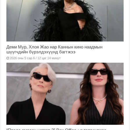
Деми Мур, Хлоя Жао нар Каннын кино наадмын
шүүгчдийн бүрэлдэхүүнд багтжээ
2026 оны 5 сар 6 / 12 цаг 14 минут