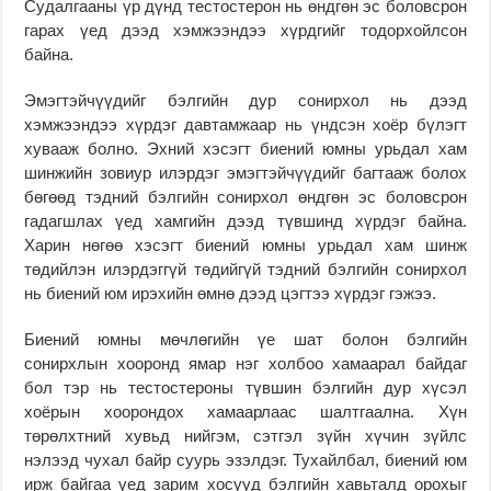
Судалгааны үр дүнд тестостерон нь өндгөн эс боловсрон
гарах үед дээд хэмжээндээ хүрдгийг тодорхойлсон
байна.
Эмэгтэйчүүдийг бэлгийн дур сонирхол нь дээд
хэмжээндээ хүрдэг давтамжаар нь үндсэн хоёр бүлэгт
хувааж болно. Эхний хэсэгт биений юмны урьдал хам
шинжийн зовиур илэрдэг эмэгтэйчүүдийг багтааж болох
бөгөөд тэдний бэлгийн сонирхол өндгөн эс боловсрон
гадагшлах үед хамгийн дээд түвшинд хүрдэг байна.
Харин нөгөө хэсэгт биений юмны урьдал хам шинж
төдийлэн илэрдэггүй төдийгүй тэдний бэлгийн сонирхол
нь биений юм ирэхийн өмнө дээд цэгтээ хүрдэг гэжээ.
Биений юмны мөчлөгийн үе шат болон бэлгийн
сонирхлын хооронд ямар нэг холбоо хамаарал байдаг
бол тэр нь тестостероны түвшин бэлгийн дур хүсэл
хоёрын хоорондох хамаарлаас шалтгаална. Хүн
төрөлхтний хувьд нийгэм, сэтгэл зүйн хүчин зүйлс
нэлээд чухал байр суурь эзэлдэг. Тухайлбал, биений юм
ирж байгаа үед зарим хосууд бэлгийн хавьталд орохыг