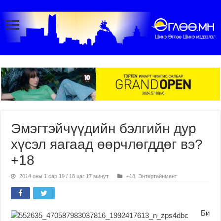
Эмэгтэйчүүдийн бэлгийн дур
хүсэл яагаад өөрчлөгддөг вэ?
+18
2014 оны 1 сар 19 / 18 цаг 17 минут
+18
,
Энтертайнмент
Би