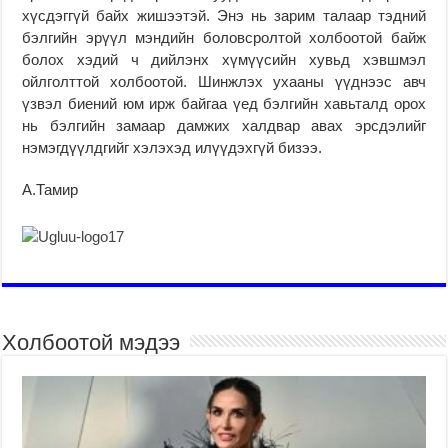
хүсдэггүй байх жишээтэй. Энэ нь зарим талаар тэдний
бэлгийн эрүүл мэндийн боловсролтой холбоотой байж
болох хэдий ч дийлэнх хүмүүсийн хувьд хэвшмэл
ойлголттой холбоотой. Шинжлэх ухааны үүднээс авч
үзвэл биений юм ирж байгаа үед бэлгийн хавьталд орох
нь бэлгийн замаар дамжих халдвар авах эрсдэлийг
нэмэгдүүлдгийг хэлэхэд илүүдэхгүй бизээ.
А.Тамир
Холбоотой мэдээ