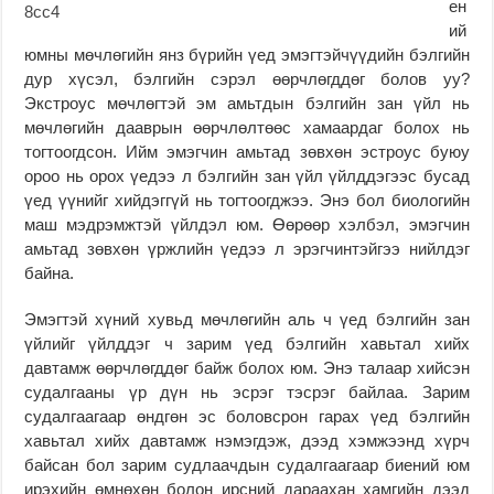
ен
ий
юмны мөчлөгийн янз бүрийн үед эмэгтэйчүүдийн бэлгийн
дур хүсэл, бэлгийн сэрэл өөрчлөгддөг болов уу?
Экстроус мөчлөгтэй эм амьтдын бэлгийн зан үйл нь
мөчлөгийн дааврын өөрчлөлтөөс хамаардаг болох нь
тогтоогдсон. Ийм эмэгчин амьтад зөвхөн эстроус буюу
ороо нь орох үедээ л бэлгийн зан үйл үйлддэгээс бусад
үед үүнийг хийдэггүй нь тогтоогджээ. Энэ бол биологийн
маш мэдрэмжтэй үйлдэл юм. Өөрөөр хэлбэл, эмэгчин
амьтад зөвхөн үржлийн үедээ л эрэгчинтэйгээ нийлдэг
байна.
Эмэгтэй хүний хувьд мөчлөгийн аль ч үед бэлгийн зан
үйлийг үйлддэг ч зарим үед бэлгийн хавьтал хийх
давтамж өөрчлөгддөг байж болох юм. Энэ талаар хийсэн
судалгааны үр дүн нь эсрэг тэсрэг байлаа. Зарим
судалгаагаар өндгөн эс боловсрон гарах үед бэлгийн
хавьтал хийх давтамж нэмэгдэж, дээд хэмжээнд хүрч
байсан бол зарим судлаачдын судалгаагаар биений юм
ирэхийн өмнөхөн болон ирсний дараахан хамгийн дээд