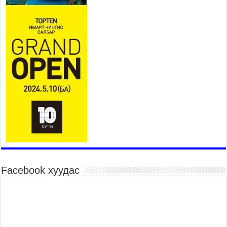
Нийгмийн чиглэлийн төслүүдийн санхүүжилтэд
хийгдэж буй шалгалтын улмаас сургуулийн
бүтээн байгуулалтын төслийн ашиглалтад орох
хугацаа хойшилж байна
2026 оны 7 сар 28 / 14 цаг 33 минут
Хан-Уул дүүргийн 4 дүгээр хороонд баригдсан
960 хүүхдийн хүчин чадалтай сургуулийн
барилгын ажил дууссан байна
2026 оны 7 сар 28 / 14 цаг 29 минут
Жил бүр ярьдаг, жил бүр давтагддаг 10 асуудал
2026 оны 7 сар 28 / 12 цаг 40 минут
Нийслэлийн Засаг дарга бөгөөд Улаанбаатар
хотын Захирагч Б.Пүрэвдагва өнөөдөр НҮБ-ын
Суурин зохицуулагч Ян ван Хиердэнтэй уулзлаа
2026 оны 7 сар 28 / 9 цаг 44 минут
Facebook хуудас
МЭДЭГДЭЛ
2026 оны 7 сар 28 / 9 цаг 35 минут
Ерөнхий сайд Н.Учрал Япон Улсаас Монгол
Улсад суугаа Онц бөгөөд Бүрэн эрхт Элчин
сайд Игавахара Масарүг хүлээн авч уулзлаа