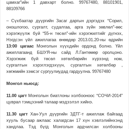
цамхаг”ийн 1 давхарт болно. 99767480, 88101901,
88109766
– Сүхбаатар дүүргийн Засаг даргын дэргэдэх “Сорил,
оношлогоо, сургалт, судалгаа, арга зүйн зөвлөл”-өөс
хэрэгжүүлж буй “55-н төсөл”-ийн хэрэгжилтийг дүгнэх,
Нэгдсэн үйл ажиллагаа өнөөдөр 2013.01.20-ны өдрийн
13:00 цагаас
Монголын хүүхдийн ордонд болно. Үйл
ажиллагаанд БШУЯ-ны сайд Л.Гантөмөр оролцоно.
Хэрэгжиж буй төсөл хөтөлбөрийн хүрээнд ном,
сургалтын хэрэглэгдэхүүн, сургалтын хөтөлбөр ,
хөгжмийн зэмсэг сургуулиудад гардуулна. 99767480
Монгол ньюсд:
11.00 цагт
Монголын биатлоны холбооноос “СОЧИ-2014”
цуврал тэмцээний талаар мэдээлэл хийнэ.
11.30 цагт
Хан-Уул дүүргийн ЗДТГ-т ажиллаж байгаад
хууль бусаар ажлаас халагдсан 17 хүн хэвлэлийнхэнд
хандлаа. Тэд бүгд Монголын ардчилсан холбооны