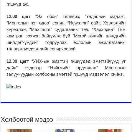
гишүүд аж.
12.00 цагт
“Эх орон” телевиз, “Үндэсний мэдээ”,
“Монголын нэг өдөр” сонин, “News.mn” сайт, Хэвлэлийн
хүрээлэн, “Maximum” судалгааны төв, “Хархорин” ТББ
хамтран зохион байгуулж буй “Могой жилийн шилдгийн
шилдэг”-үүдийг тодруулах ёслолын ажиллагааны
талаарх мэдээллийг сонирхоорой.
12.30 цагт
“УИХ-ын эмэгтэй гишүүдэд эмэгтэйчүүд үг
дайя” сэдвээр “Нийгмийн ардчилал” Монголын
залуучуудын холбооны эмэгтэй гишүүд мэдээлэл хийнэ.
Холбоотой мэдээ