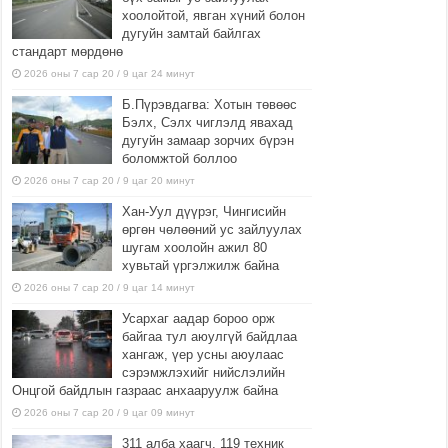
хоолойтой, явган хүний болон
дугуйн замтай байлгах
стандарт мөрдөнө
2026 оны 7 сар 20 / 9 цаг 24 минут
Б.Пүрэвдагва: Хотын төвөөс
Бэлх, Сэлх чиглэлд явахад
дугуйн замаар зорчих бүрэн
боломжтой боллоо
2026 оны 7 сар 20 / 9 цаг 20 минут
Хан-Уул дүүрэг, Чингисийн
өргөн чөлөөний ус зайлуулах
шугам хоолойн ажил 80
хувьтай үргэлжилж байна
2026 оны 7 сар 20 / 9 цаг 14 минут
Усархаг аадар бороо орж
байгаа тул аюулгүй байдлаа
хангаж, үер усны аюулаас
сэрэмжлэхийг нийслэлийн
Онцгой байдлын газраас анхааруулж байна
2026 оны 7 сар 20 / 9 цаг 09 минут
311 алба хаагч, 119 техник