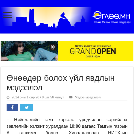
Өнөөдөр болох үйл явдлын
мэдээлэл
2014 оны 1 сар 20 / 8 цаг 56 минут
Мэдээ мэдээлэл
– Нийслэлийн гэмт хэргээс урьдчилан сэргийлэх
зөвлөлийн ээлжит хуралдаан
10:00 цагаас
Тамгын газрын
А танхимд болно. Хуралдаанаар НИТХ-ын