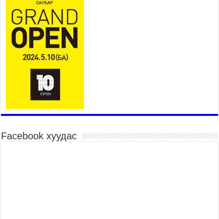
2026 оны 7 сар 15 / 11 цаг 45 минут
Үндэсний их баяр наадмын сур харвааны
шагналыг нийслэлийн Засаг дарга бөгөөд
Улаанбаатар хотын Захирагч Б.Пүрэвдагва
гардууллаа
2026 оны 7 сар 15 / 11 цаг 41 минут
Нийслэлийн Эрүүл мэндийн газраас 45 баг
иргэдэд тусламж, үйлчилгээ үзүүлж байна
2026 оны 7 сар 15 / 11 цаг 30 минут
Хүчит бөхийн барилдааны тавын даваа
үргэлжилж байна
2026 оны 7 сар 15 / 11 цаг 26 минут
Facebook хуудас
Төв цэнгэлдэх орчмын цэвэрлэгээ, үйлчилгээнд
161 ажилтан, 27 техниктэй ажиллаж байна
2026 оны 7 сар 15 / 11 цаг 22 минут
Наадмын амралтын өдрүүдэд нийслэлийн эрүүл
мэндийн байгууллагууд дараах хуваарийн дагуу
ажиллана
2026 оны 7 сар 15 / 11 цаг 18 минут
Үндэсний их баяр наадам эхэллээ