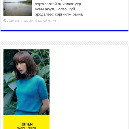
хэрэгсэлтэй ажиллаж үер
усны аюул, болзошгүй
эрсдэлээс сэргийлж байна
2026 оны 7 сар 20 / 9 цаг 05 минут
Аяллаа зөв төлөвлөхийг
иргэдэд зөвлөж байна
2026 оны 7 сар 16 / 11 цаг 50 минут
Үер усны болзошгүй аюулаас
сэргийлж, холбогдох
байгууллагууд өндөржүүлсэн
бэлэн байдалд ажиллаж байна
2026 оны 7 сар 15 / 13 цаг 06 минут
Монгол адууны үнэ цэнийг
дэлхийд сурталчлах “Дэлхийн
адууны өдөр”-т 15000 морьтон
оролцож байна
2026 оны 7 сар 15 / 11 цаг 51 минут
Шагайн харвааны насанд хүрэгчдийн багийн
төрөлд 106 багийн 848 харваач өрсөлдөж,
шилдгүүд шалгарав