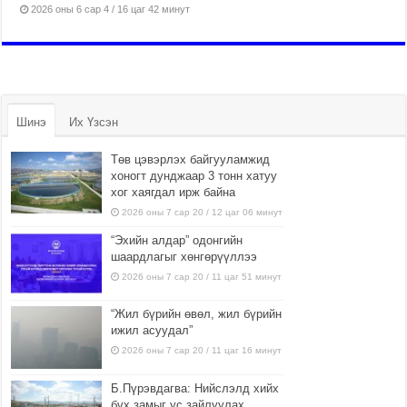
2026 оны 6 сар 4 / 16 цаг 42 минут
Шинэ
Их Үзсэн
Төв цэвэрлэх байгууламжид
хоногт дунджаар 3 тонн хатуу
хог хаягдал ирж байна
2026 оны 7 сар 20 / 12 цаг 06 минут
“Эхийн алдар” одонгийн
шаардлагыг хөнгөрүүллээ
2026 оны 7 сар 20 / 11 цаг 51 минут
“Жил бүрийн өвөл, жил бүрийн
ижил асуудал”
2026 оны 7 сар 20 / 11 цаг 16 минут
Б.Пүрэвдагва: Нийслэлд хийх
бүх замыг ус зайлуулах