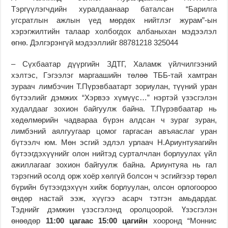
Тэргүүлэгчдийн хуралдаанаар баталсан “Барилга
угсратлын ажлын үед мөрдөх нийтлэг журам”-ын
хэрэгжилтийн талаар холбогдох албаныхан мэдээлэл
өгнө. Дэлгэрэнгүй мэдээллийг 88781218 325044
– Сүхбаатар дүүргийн ЗДТГ, Халамж үйлчилгээний
хэлтэс, Гэгээлэг маргаашийн төлөө ТББ-тай хамтран
зураач лимбэчин Т.Пүрэвбаатарт зориулан, түүний уран
бүтээлийг дэмжих “Хэрвээ хүмүүс…” нэртэй үзэсгэлэн
худалдааг зохион байгуулж байна. Т.Пүрэвбаатар нь
хөдөлмөрийн чадвараа бүрэн алдсан ч зураг зуран,
лимбэний аялгуугаар цомог гаргасан авъяаслаг уран
бүтээлч юм. Мөн эсгий эдлэл урлаач Н.Ариунтуяагийн
бүтээгдэхүүнийг олон нийтэд сурталчлан борлуулах үйл
ажиллагааг зохион байгуулж байна. Ариунтуяа нь гал
тэрэгний осолд орж хоёр хөлгүй болсон ч эсгийгээр төрөл
бүрийн бүтээгдэхүүн хийж борлуулан, олсон орлогоороо
өндөр настай ээж, хүүгээ асарч тэтгэн амьдардаг.
Тэднийг дэмжин үзэсгэлэнд оролцоорой. Үзэсгэлэн
өнөөдөр
11:00 цагаас 15:00 цагийн
хооронд “Моннис