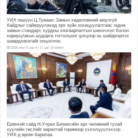
УИХ гишүүн Ц.Туваан: Замын хөдөлгөөний аюулгүй
байдлыг сайжруулахад эрх зүйн зохицуулалтаас гадна
замын стандарт, хурдны хязгаарлалтын шинэчлэл болон
хариуцлагын шударга тогтолцоог цогцоор нь шийдвэрлэх
шаардлагатайг онцоллоо.
2026 оны 6 сар 4 / 17 цаг 10 минут
Ерөнхий сайд Н.Учрал Бизнесийн эрх чөлөөний тухай
хуулийн төслийг яаралтай горимоор хэлэлцүүлэхээр
УИХ-д өргөн барилаа