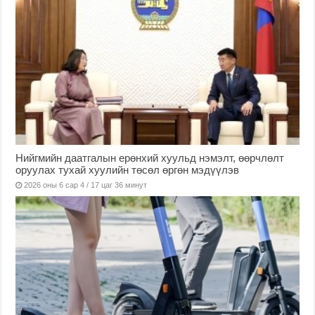
Нийгмийн даатгалын ерөнхий хуульд нэмэлт, өөрчлөлт
оруулах тухай хуулийн төсөл өргөн мэдүүлэв
2026 оны 6 сар 4 / 17 цаг 36 минут