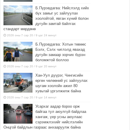
Б.Пүрэвдагва: Нийслэлд хийх
бүх замыг ус зайлуулах
хоолойтой, явган хүний болон
дугуйн замтай байлгах
стандарт мөрдөнө
2026 оны 7 сар 20 / 9 цаг 24 минут
Б.Пүрэвдагва: Хотын төвөөс
Бэлх, Сэлх чиглэлд явахад
дугуйн замаар зорчих бүрэн
боломжтой боллоо
2026 оны 7 сар 20 / 9 цаг 20 минут
Хан-Уул дүүрэг, Чингисийн
өргөн чөлөөний ус зайлуулах
шугам хоолойн ажил 80
хувьтай үргэлжилж байна
2026 оны 7 сар 20 / 9 цаг 14 минут
Усархаг аадар бороо орж
байгаа тул аюулгүй байдлаа
хангаж, үер усны аюулаас
сэрэмжлэхийг нийслэлийн
Онцгой байдлын газраас анхааруулж байна