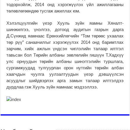
тодорхойлж, 2014 онд хэрэгжүүлэх үйл ажиллагааны
төлөвлөгөөндөө тусгаж ажиллах юм.
Хэлэлцүүлгийн үеэр Хууль зүйн яамны Хяналт-
шинжилгээ, үнэлгээ, дотоод аудитын газрын дарга
Д.Сүнжид яамнаас Ерөнхийлөгчийн “Том төрөөс ухаалах
төр рүү” санаачилгыг хэрэгжүүлэх 2014 онд баримтлах
зарчим, хийх ажлын үндсэн чиглэлийн талаар илтгэл
тавьсан бол Төрийн албаны зөвлөлийн гишүүн Т.Хадхүү
улс орнуудын төрийн албаны шинэтгэлийн туршлага,
сургамжуудад тулгуурлан орон нутгийн төрийн албан
хаагчдын чуулга уулзалтуудын үеэр дэвшүүлсэн
асуудлыг шийдвэрлэх арга замын талаар илтгэлдээ
дурдлаа гэж Хууль зүйн яамнаас мэдээллээ.