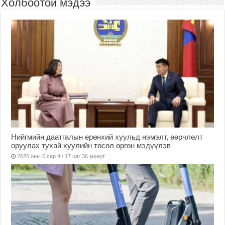
Холбоотой мэдээ
Нийгмийн даатгалын ерөнхий хуульд нэмэлт, өөрчлөлт
оруулах тухай хуулийн төсөл өргөн мэдүүлэв
2026 оны 6 сар 4 / 17 цаг 36 минут