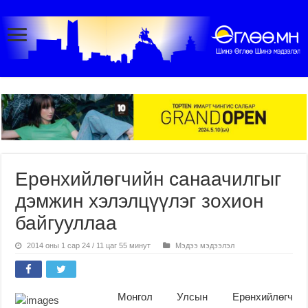
Ерөнхийлөгчийн санаачилгыг
дэмжин хэлэлцүүлэг зохион
байгууллаа
2014 оны 1 сар 24 / 11 цаг 55 минут
Мэдээ мэдээлэл
Монгол Улсын Ерөнхийлөгч