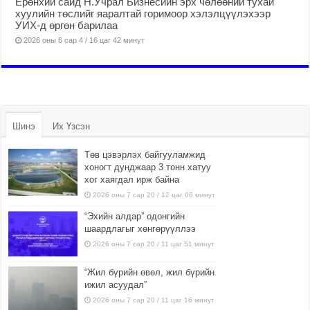
Ерөнхий сайд Н.Учрал Бизнесийн эрх чөлөөний тухай
хуулийн төслийг яаралтай горимоор хэлэлцүүлэхээр
УИХ-д өргөн барилаа
2026 оны 6 сар 4 / 16 цаг 42 минут
Шинэ
Их Үзсэн
Төв цэвэрлэх байгууламжид
хоногт дунджаар 3 тонн хатуу
хог хаягдал ирж байна
2026 оны 7 сар 20 / 12 цаг 06 минут
“Эхийн алдар” одонгийн
шаардлагыг хөнгөрүүллээ
2026 оны 7 сар 20 / 11 цаг 51 минут
“Жил бүрийн өвөл, жил бүрийн
ижил асуудал”
2026 оны 7 сар 20 / 11 цаг 16 минут