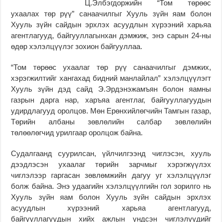
Ц.Элбэгдоржийн “Том төрөөс
ухаалах төр рүү” санаачилгыг Хууль зүйн яам болон
Хууль зүйн сайдын эрхлэх асуудлын хүрээний харьяа
агентлагууд, байгууллагынхан дэмжиж, энэ сарын 24-ны
өдөр хэлэлцүүлэг зохион байгууллаа.
“Том төрөөс ухаалаг төр рүү санаачилгыг дэмжих,
хэрэгжилтийг хангахад бидний манлайлал” хэлэлцүүлэгт
Хууль зүйн дэд сайд Э.Эрдэнэжамъян болон яамны
газрын дарга нар, харъяа агентлаг, байгууллагуудын
удирдлагууд оролцов. Мөн Ерөнхийлөгчийн Тамгын газар,
Төрийн албаны зөвлөлийн салбар зөвлөлийн
төлөөлөгчид урилгаар оролцож байна.
Судалгаанд суурилсан, үйлчилгээнд чиглэсэн, хууль
дээдлэсэн ухаалаг төрийн зарчмыг хэрэгжүүлэх
чиглэлээр гаргасан зөвлөмжийн дагуу уг хэлэлцүүлэг
болж байна. Энэ удаагийн хэлэлцүүлгийн гол зорилго нь
Хууль зүйн яам болон Хууль зүйн сайдын эрхлэх
асуудлын хүрээний харьяа агентлагууд,
байгууллагуудын хийх ажлын үндсэн чиглэлүүдийг