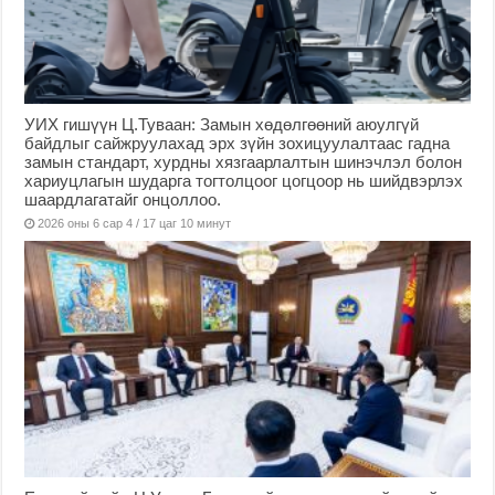
УИХ гишүүн Ц.Туваан: Замын хөдөлгөөний аюулгүй
байдлыг сайжруулахад эрх зүйн зохицуулалтаас гадна
замын стандарт, хурдны хязгаарлалтын шинэчлэл болон
хариуцлагын шударга тогтолцоог цогцоор нь шийдвэрлэх
шаардлагатайг онцоллоо.
2026 оны 6 сар 4 / 17 цаг 10 минут