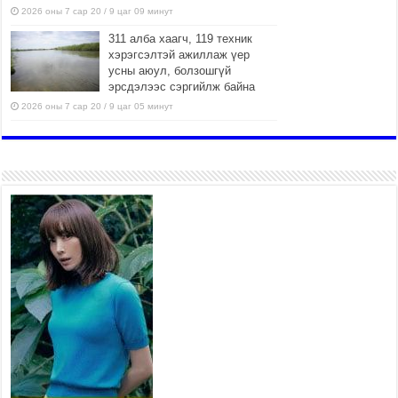
2026 оны 7 сар 20 / 9 цаг 09 минут
311 алба хаагч, 119 техник
хэрэгсэлтэй ажиллаж үер
усны аюул, болзошгүй
эрсдэлээс сэргийлж байна
2026 оны 7 сар 20 / 9 цаг 05 минут
ЭМГЭНЭЛ
2026 оны 7 сар 19 / 15 цаг 15 минут
Аяллаа зөв төлөвлөхийг
иргэдэд зөвлөж байна
2026 оны 7 сар 16 / 11 цаг 50 минут
Үер усны болзошгүй аюулаас
сэргийлж, холбогдох
байгууллагууд өндөржүүлсэн
бэлэн байдалд ажиллаж байна
2026 оны 7 сар 15 / 13 цаг 06 минут
Монгол адууны үнэ цэнийг дэлхийд сурталчлах
“Дэлхийн адууны өдөр”-т 15000 морьтон оролцож
байна