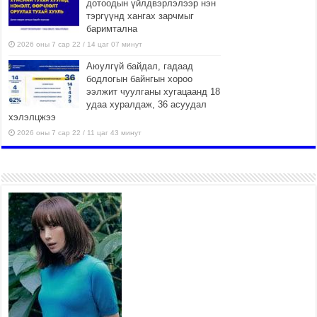
дотоодын үйлдвэрлэлээр нэн
тэргүүнд хангах зарчмыг
баримтална
2026 оны 7 сар 22 / 14 цаг 07 минут
Аюулгүй байдал, гадаад
бодлогын байнгын хороо
ээлжит чуулганы хугацаанд 18
удаа хуралдаж, 36 асуудал
хэлэлцжээ
2026 оны 7 сар 22 / 11 цаг 43 минут
“4 улирлын турш үйл
ажиллагаа явуулах
боломжтой-Хүүхэд хөгжүүлэх
төв” байгуулах төсөлд төр,
хувийн хэвшлийн түншлэлийн хүрээнд хамтран
ажиллахыг урьж байна
2026 оны 7 сар 22 / 9 цаг 28 минут
Б.Пүрэвдагва: “Урт цагаан”-ыг
залуучууд чөлөөт цагаа
өнгөрүүлдэг, жуулчид зорьж
ирдэг цэг болгоно
2026 оны 7 сар 21 / 16 цаг 47 минут