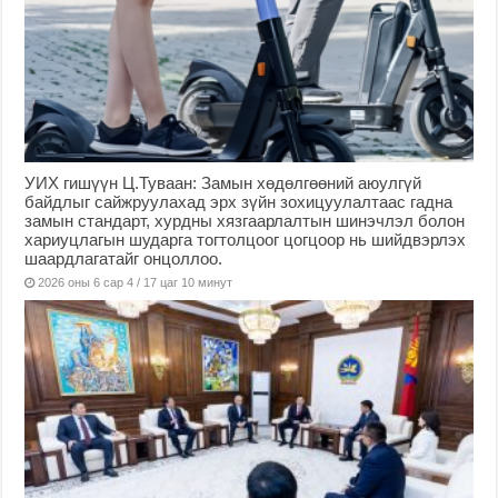
УИХ гишүүн Ц.Туваан: Замын хөдөлгөөний аюулгүй
байдлыг сайжруулахад эрх зүйн зохицуулалтаас гадна
замын стандарт, хурдны хязгаарлалтын шинэчлэл болон
хариуцлагын шударга тогтолцоог цогцоор нь шийдвэрлэх
шаардлагатайг онцоллоо.
2026 оны 6 сар 4 / 17 цаг 10 минут