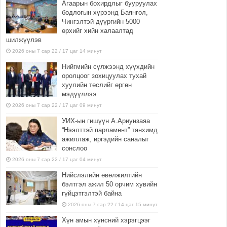
Агаарын бохирдлыг бууруулах
бодлогын хүрээнд Баянгол,
Чингэлтэй дүүргийн 5000
өрхийг хийн халаалтад
шилжүүлэв
2026 оны 7 сар 22 / 17 цаг 14 минут
Нийгмийн сүлжээнд хүүхдийн
оролцоог зохицуулах тухай
хуулийн төслийг өргөн
мэдүүллээ
2026 оны 7 сар 22 / 17 цаг 09 минут
УИХ-ын гишүүн А.Ариунзаяа
“Нээлттэй парламент” танхимд
ажиллаж, иргэдийн саналыг
сонслоо
2026 оны 7 сар 22 / 17 цаг 04 минут
Нийслэлийн өвөлжилтийн
бэлтгэл ажил 50 орчим хувийн
гүйцэтгэлтэй байна
2026 оны 7 сар 22 / 14 цаг 15 минут
Хүн амын хүнсний хэрэгцээг