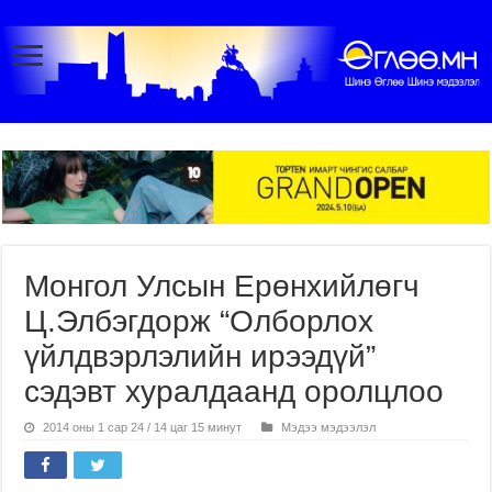
Монгол Улсын Ерөнхийлөгч
Ц.Элбэгдорж “Олборлох
үйлдвэрлэлийн ирээдүй”
сэдэвт хуралдаанд оролцлоо
2014 оны 1 сар 24 / 14 цаг 15 минут
Мэдээ мэдээлэл