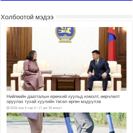
Холбоотой мэдээ
Нийгмийн даатгалын ерөнхий хуульд нэмэлт, өөрчлөлт
оруулах тухай хуулийн төсөл өргөн мэдүүлэв
2026 оны 6 сар 4 / 17 цаг 36 минут