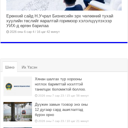
Ерөнхий сайд Н.Учрал Бизнесийн эрх чөлөөний тухай
хуулийн төслийг яаралтай горимоор хэлэлцүүлэхээр
УИХ-д өргөн барилаа
2026 оны 6 сар 4 / 16 цаг 42 минут
Шинэ
Их Үзсэн
Хянан шалгах түр хорооны
нотлох баримттай нээлттэй
танилцах боломжтой боллоо.
2026 оны 7 сар 23 / 15 цаг 58 минут
Дүүжин замын тээвэр энэ оны
12 дугаар сард ашиглалтад
бүрэн орно
2026 оны 7 сар 23 / 10 цаг 21 минут