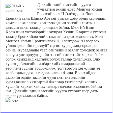
Дэлхийн эдийн засгийн чуулга
уулзалтын эхний өдөр Монгол Улсын
Ерөнхийлөгч Ц.Элбэгдорж Японы
Ерөнхий сайд Шинзо Абэтэй уулзаж хоёр орны харилцаа,
хамтын ажиллагаа, ялангуяа эдийн засгийн хамтын
ажиллагааны талаар ярилцсан байна. Мөн НҮБ-ын
Хөгжлийн хөтөлбөрийн захирал Хелин Кларктай уулзсан
талаар Ерөнхийлөгчийн тамгын газраас мэдээллээ. Мөн
Монгол Улсын Ерөнхийлөгч Ц.Элбэгдорж “Олборлох
үйлдвэрлэлийн ирээдүй” сэдэвт хуралдаанд оролцсон
байна. Хуралдааны үеэр байгалийн баялаг хомсдож байгаа
энэ үед улс орнууд эдийн засгийн өсөлтийг хэрхэн байж
болох хэмжээнд хадгалж болох талаар хэлэлцжээ. Энэ
хүрээнд баялгийн салбарт хийх шаардлагатай
өөрчлөлтүүдийг тодорхойлж, тогтвортой хөгжлийн ач
холбогдлыг дахин тодорхойлсон байна. Ерөнхийдөө
дэлхийн эдийн засгийн чуулганы энэ жилийн
хуралдаанаар хязгаартай баялгаар хязгааргүй хөгжих
хүслийг хэрхэн хангах талаар голчлон хэлэлцэж байгаа
юм. Дэлхийн эдийн засгийн чуулга уулзалт хоёр дахь
өдрөө үргэлжилж байна.