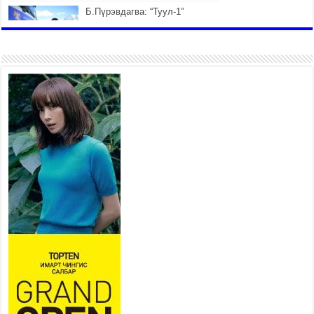
Б.Пүрэвдагва: “Туул-1”
коллекторыг ашиглалтад
оруулж байж бид гэр
хорооллыг барилгажуулна
2026 оны 7 сар 21 / 10 цаг 15 минут
НИЙСЛЭЛ, АЙМГИЙН
УДИРДЛАГУУДЫН АЖЛЫГ
ХҮНД СУРТЛЫГ БУУРУУЛЖ,
ИРГЭД, АЖ АХУЙН НЭГЖИЙН
АЧААГ ХЭРХЭН ХӨНГӨЛСНӨӨР ДҮГНЭНЭ
2026 оны 7 сар 21 / 10 цаг 09 минут
Байнгын хорооны дарга
М.Мандхай Цөлжилттэй
тэмцэх тухай НҮБ-ын
конвенцын талуудын 17 дугаар
бага хурал (СОР17)-ын бэлтгэл ажлын явцтай
танилцлаа
2026 оны 7 сар 21 / 10 цаг 03 минут
Б.Пүрэвдагва: Бүтээн байгуулалтын аливаа
ажил инженерийн хангамжийн байгууллагуудын
уялдаа холбоогүйгээс саатах ёсгүй