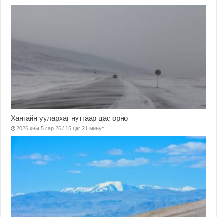
Хангайн уулархаг нутгаар цас орно
2026 оны 5 сар 26 / 15 цаг 21 минут