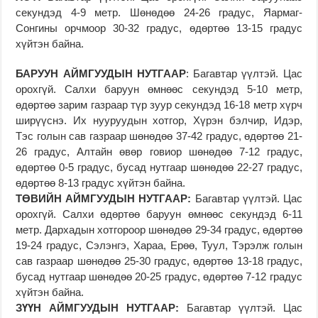
секундэд 4-9 метр. Шөнөдөө 24-26 градус, Яармаг-
Сонгины орчмоор 30-32 градус, өдөртөө 13-15 градус
хүйтэн байна.
БАРУУН АЙМГУУДЫН НУТГААР
: Багавтар үүлтэй. Цас
орохгүй. Салхи баруун өмнөөс секундэд 5-10 метр,
өдөртөө зарим газраар түр зуур секундэд 16-18 метр хүрч
ширүүснэ. Их нууруудын хотгор, Хүрэн бэлчир, Идэр,
Тэс голын сав газраар шөнөдөө 37-42 градус, өдөртөө 21-
26 градус, Алтайн өвөр говиор шөнөдөө 7-12 градус,
өдөртөө 0-5 градус, бусад нутгаар шөнөдөө 22-27 градус,
өдөртөө 8-13 градус хүйтэн байна.
ТӨВИЙН АЙМГУУДЫН НУТГААР:
Багавтар үүлтэй. Цас
орохгүй. Салхи өдөртөө баруун өмнөөс секундэд 6-11
метр. Дархадын хотгороор шөнөдөө 29-34 градус, өдөртөө
19-24 градус, Сэлэнгэ, Хараа, Ерөө, Туул, Тэрэлж голын
сав газраар шөнөдөө 25-30 градус, өдөртөө 13-18 градус,
бусад нутгаар шөнөдөө 20-25 градус, өдөртөө 7-12 градус
хүйтэн байна.
ЗҮҮН АЙМГУУДЫН НУТГААР:
Багавтар үүлтэй. Цас