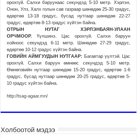
орохгүй. Салхи баруунаас секундэд 5-10 метр. Хэрлэн,
Онон, Улз, Халх голын сав газраар шөнөдөө 25-30 градус,
өдөртөө 13-18 градус, бусад нутгаар шөнөдөө 22-27
градус, өдөртөө 8-13 градус хүйтэн байна.
ОТРЫН НУТАГ ХЭРЛЭНБАЯН-УЛААН
ОРЧМООР.
Үүлшинэ. Цас орохгүй. Салхи баруун
хойноос секундэд 6-11 метр. Шөнөдөө 27-29 градус,
өдөртөө 10-12 градус хүйтэн байна.
ГОВИЙН АЙМГУУДЫН НУТГААР:
Багавтар үүлтэй. Цас
орохгүй. Салхи баруун өмнөөс секундэд 5-10 метр.
Өмнөговийн нутгаар шөнөдөө 15-20 градус, өдөртөө 1-6
градус, бусад нутгаар шөнөдөө 20-25 градус, өдөртөө 5-
10 градус хүйтэн байна.
http://tsag-agaar.mn/
Холбоотой мэдээ