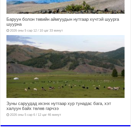
Баруун болон төвийн аймгуудын нутгаар хүчтэй шуурга
шуурна
2026 оны 5 сар 12 / 10 цаг 33 минут
Зуны саруудад ихэнх нутгаар хур тунадас бага, хэт
халуун байх төлөв гарчээ
2026 оны 5 сар 6 / 12 цаг 46 минут