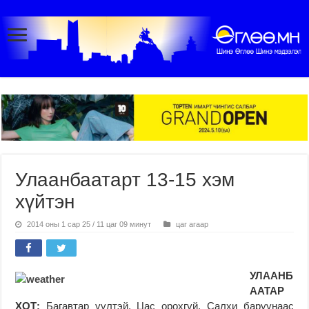
Улаанбаатарт 13-15 хэм
хүйтэн
2014 оны 1 сар 25 / 11 цаг 09 минут
цаг агаар
УЛААНБ
ААТАР
ХОТ:
Багавтар үүлтэй. Цас орохгүй. Салхи баруунаас