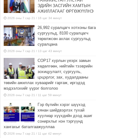
ТАЖИКИСТАН УЛСТАЙ
ЭДИЙН ЗАСГИЙН ХАМТЫН
АЖИЛЛАГААГ ӨРГӨЖҮҮЛНЭ
2026 оны 7 сар 21 / 16 цаг 34 минут
26,992 суралцагч хотхоны бага
сургуульд, 8100 суралцагч
төрөлжсөн ахлах сургуульд
суралцана
2026 оны 7 сар 21 / 13 цаг 43 минут
COP17 хурлын үеэрх замын
хөдөлгөөн, нийтийн тээврийн
зохицуулалт, сургууль,
цэцэрлэг, зах, худалдааны
төвийн ажиллах хуваарийг гаргаж, иргэдэд
мэдээлэхийг үүрэг болголоо
2026 оны 7 сар 21 / 11 цаг 59 минут
Гэр бүлийн хэрэг шүүхэд
хянан шийдвэрлэх тухай
хуулиар хүүхдийн дээд ашиг
сонирхлыг нэн тэргүүнд
хангахыг баталгаажууллаа
2026 оны 7 сар 21 / 11 цаг 42 минут