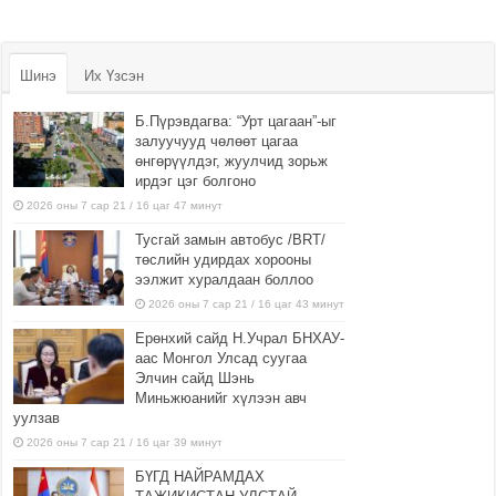
Шинэ
Их Үзсэн
Б.Пүрэвдагва: “Урт цагаан”-ыг
залуучууд чөлөөт цагаа
өнгөрүүлдэг, жуулчид зорьж
ирдэг цэг болгоно
2026 оны 7 сар 21 / 16 цаг 47 минут
Тусгай замын автобус /BRT/
төслийн удирдах хорооны
ээлжит хуралдаан боллоо
2026 оны 7 сар 21 / 16 цаг 43 минут
Ерөнхий сайд Н.Учрал БНХАУ-
аас Монгол Улсад суугаа
Элчин сайд Шэнь
Миньжюанийг хүлээн авч
уулзав
2026 оны 7 сар 21 / 16 цаг 39 минут
БҮГД НАЙРАМДАХ