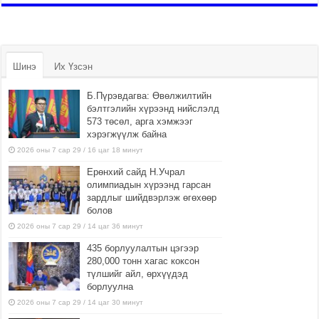
Шинэ
Их Үзсэн
Б.Пүрэвдагва: Өвөлжилтийн
бэлтгэлийн хүрээнд нийслэлд
573 төсөл, арга хэмжээг
хэрэгжүүлж байна
2026 оны 7 сар 29 / 16 цаг 18 минут
Ерөнхий сайд Н.Учрал
олимпиадын хүрээнд гарсан
зардлыг шийдвэрлэж өгөхөөр
болов
2026 оны 7 сар 29 / 14 цаг 36 минут
435 борлуулалтын цэгээр
280,000 тонн хагас коксон
түлшийг айл, өрхүүдэд
борлуулна
2026 оны 7 сар 29 / 14 цаг 30 минут