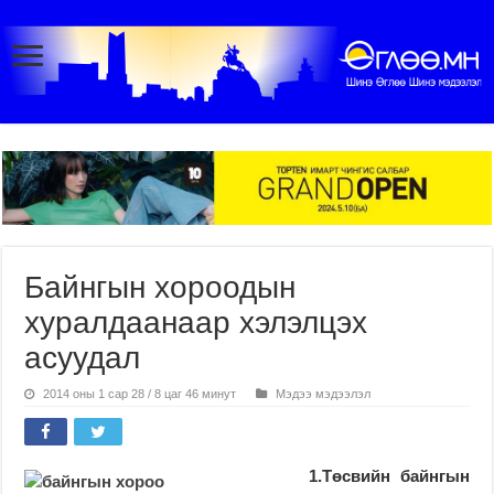
Байнгын хороодын
хуралдаанаар хэлэлцэх
асуудал
2014 оны 1 сар 28 / 8 цаг 46 минут
Мэдээ мэдээлэл
1.Төсвийн байнгын