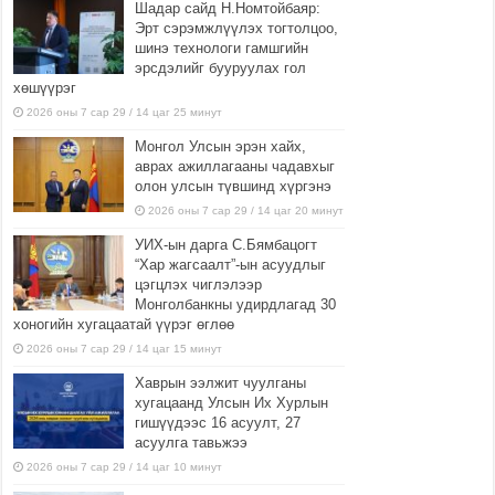
Шадар сайд Н.Номтойбаяр:
Эрт сэрэмжлүүлэх тогтолцоо,
шинэ технологи гамшгийн
эрсдэлийг бууруулах гол
хөшүүрэг
2026 оны 7 сар 29 / 14 цаг 25 минут
Монгол Улсын эрэн хайх,
аврах ажиллагааны чадавхыг
олон улсын түвшинд хүргэнэ
2026 оны 7 сар 29 / 14 цаг 20 минут
УИХ-ын дарга С.Бямбацогт
“Хар жагсаалт”-ын асуудлыг
цэгцлэх чиглэлээр
Монголбанкны удирдлагад 30
хоногийн хугацаатай үүрэг өглөө
2026 оны 7 сар 29 / 14 цаг 15 минут
Хаврын ээлжит чуулганы
хугацаанд Улсын Их Хурлын
гишүүдээс 16 асуулт, 27
асуулга тавьжээ
2026 оны 7 сар 29 / 14 цаг 10 минут