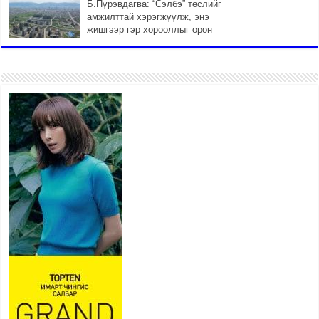
Б.Пүрэвдагва: “Сэлбэ” төслийг
амжилттай хэрэгжүүлж, энэ
жишгээр гэр хорооллыг орон
сууцжуулна
2026 оны 7 сар 29 / 9 цаг 58 минут
Иргэд нийгмийн харилцаа,
хөдөлмөр эрхлэхэд
тулгамдаж буй асуудлаа УИХ-
ын гишүүнд уламжиллаа
2026 оны 7 сар 29 / 9 цаг 52 минут
“СМАРТ СЭЛБЭ СИТИ”-Г
ЗОРИЛТОТ БҮЛЭГТ ХҮРГЭХ
ХҮРЭЭНД МКВ-ИЙН ҮНИЙГ
БУУЛГАХ ҮҮРЭГ ӨГӨВ
2026 оны 7 сар 28 / 16 цаг 47 минут
Эдийн засгийн эрх чөлөөний тухай хуулийн үр
дүнд хөрөнгө оруулалтын таатай орчин бүрдэнэ
2026 оны 7 сар 28 / 16 цаг 43 минут
Нийгмийн чиглэлийн төслүүдийн санхүүжилтэд
хийгдэж буй шалгалтын улмаас сургуулийн
бүтээн байгуулалтын төслийн ашиглалтад орох