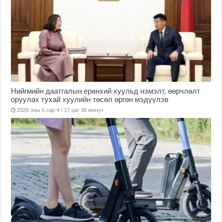
Нийгмийн даатгалын ерөнхий хуульд нэмэлт, өөрчлөлт
оруулах тухай хуулийн төсөл өргөн мэдүүлэв
2026 оны 6 сар 4 / 17 цаг 36 минут