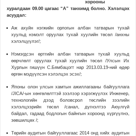
хорооны
хуралдаан 09.00 цагаас “А” танхимд болно.
Хэлэлцэх
асуудал:
Аж ахуйн нэгжийн орлогын албан татварын тухай
хуульд нэмэлт оруулах тухай хуулийн төсөл /анхны
хэлэлцүүлэг/;
Нэмэгдсэн өртгийн албан татварын тухай хуульд
өөрчлөлт оруулах тухай хуулийн төсөл /Улсын Их
Хурлын гишүүн С.Бямбацогт нар 2013.03.19-ний өдөр
өргөн мэдүүлсэн хэлэлцэх эсэх/;
Японы олон улсын хамтын ажиллагааны байгууллага
/JICA/-ын хөнгөлөлттэй зээлээр хэрэгжүүлэх Инженер,
технологийн дээд боловсрол төслийн зээлийн
хэлэлцээрийн төсөл /санал, дүгнэлтээ Аюулгүй
байдал, гадаад бодлогын байнгын хороонд хүргүүлнэ,
зөвшилцөх /;
Төрийн аудитын байгууллагаас 2014 онд хийх аудитын