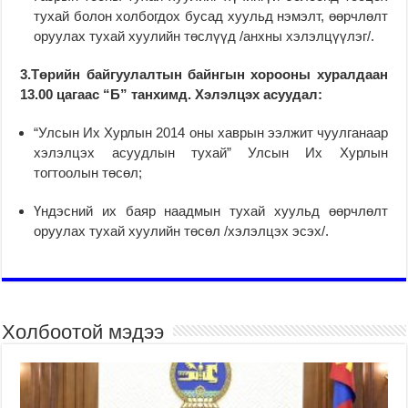
тухай болон холбогдох бусад хуульд нэмэлт, өөрчлөлт
оруулах тухай хуулийн төслүүд /анхны хэлэлцүүлэг/.
3.Төрийн байгуулалтын байнгын хорооны хуралдаан
13.00 цагаас “Б” танхимд.
Хэлэлцэх асуудал:
“Улсын Их Хурлын 2014 оны хаврын ээлжит чуулганаар
хэлэлцэх асуудлын тухай” Улсын Их Хурлын
тогтоолын төсөл;
Үндэсний их баяр наадмын тухай хуульд өөрчлөлт
оруулах тухай хуулийн төсөл /хэлэлцэх эсэх/.
Холбоотой мэдээ