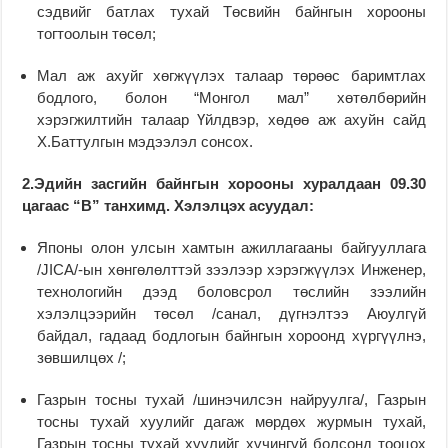
сэдвийг батлах тухай Төсвийн байнгын хорооны
тогтоолын төсөл;
Мал аж ахуйг хөгжүүлэх талаар төрөөс баримтлах
бодлого, болон “Монгол мал” хөтөлбөрийн
хэрэгжилтийн талаар Үйлдвэр, хөдөө аж ахуйн сайд
Х.Баттулгын мэдээлэл сонсох.
2.Эдийн засгийн байнгын хорооны хуралдаан 09.30
цагаас “В” танхимд.
Хэлэлцэх асуудал:
Японы олон улсын хамтын ажиллагааны байгууллага
/JICA/-ын хөнгөлөлттэй зээлээр хэрэгжүүлэх Инженер,
технологийн дээд боловсрол төслийн зээлийн
хэлэлцээрийн төсөл /санал, дүгнэлтээ Аюулгүй
байдал, гадаад бодлогын байнгын хороонд хүргүүлнэ,
зөвшилцөх /;
Газрын тосны тухай /шинэчилсэн найруулга/, Газрын
тосны тухай хуулийг дагаж мөрдөх журмын тухай,
Газрын тосны тухай хуулийг хүчингүй болсонд тооцох