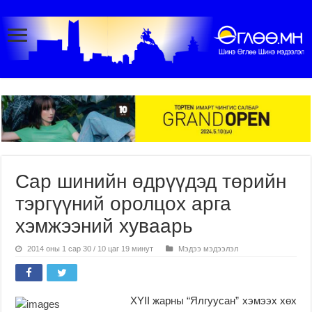
Сар шинийн өдрүүдэд төрийн
тэргүүний оролцох арга
хэмжээний хуваарь
2014 оны 1 сар 30 / 10 цаг 19 минут
Мэдээ мэдээлэл
XYII жарны “Ялгуусан” хэмээх хөх