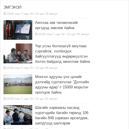
ЭМГЭНЭЛ
2026 оны 7 сар 19 / 15 цаг 15 минут
Аяллаа зөв төлөвлөхийг
иргэдэд зөвлөж байна
2026 оны 7 сар 16 / 11 цаг 50 минут
Үер усны болзошгүй аюулаас
сэргийлж, холбогдох
байгууллагууд өндөржүүлсэн
бэлэн байдалд ажиллаж байна
2026 оны 7 сар 15 / 13 цаг 06 минут
Монгол адууны үнэ цэнийг
дэлхийд сурталчлах “Дэлхийн
адууны өдөр”-т 15000 морьтон
оролцож байна
2026 оны 7 сар 15 / 11 цаг 51 минут
Шагайн харвааны насанд
хүрэгчдийн багийн төрөлд 106
багийн 848 харваач өрсөлдөж,
шилдгүүд шалгарав