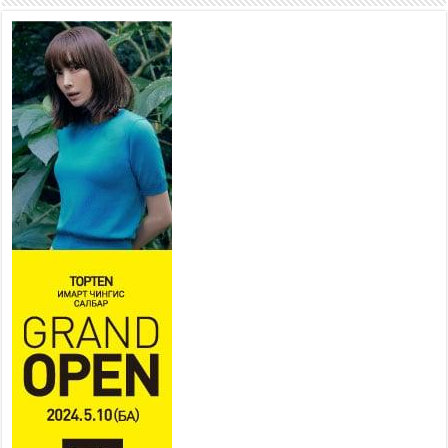
Наадмын амралтын өдрүүдэд
нийслэлийн эрүүл мэндийн
байгууллагууд дараах
хуваарийн дагуу ажиллана
2026 оны 7 сар 15 / 11 цаг 18 минут
Үндэсний их баяр наадам
эхэллээ
2026 оны 7 сар 15 / 11 цаг 14 минут
Үер усны аюулаас сэргийлж, нийслэлийн Онцгой
байдлын газрын 162 алба хаагч үүрэг гүйцэтгэж
байна
2026 оны 7 сар 15 / 11 цаг 07 минут
Үндэсний их сурын харваанд 850 харваач цэц
мэргэнээ сорьж байна
2026 оны 7 сар 15 / 11 цаг 03 минут
Төв цэнгэлдэхийн эргэн тойронд
2026 оны 7 сар 15 / 10 цаг 58 минут
Үндэсний их баяр наадмын шагайн харваа
насанд хүрэгчдийн багийн харваагаар
үргэлжилж байна