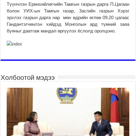
Түүнчлэн Ерөнхийлөгчийн Тамгын газрын дарга П.Цагаан
болон УИХ-ын Тамгын газар, Засгийн газрын Хэрэг
эрхлэх газрын дарга нар мөн өдрийн өглөө 09.20 цагаас
Гандантэгчинлэн хийдэд Монголын ард түмний заяа
буяныг даатгаж мандал өргүүлэх ёслолд оролцоно.
Холбоотой мэдээ