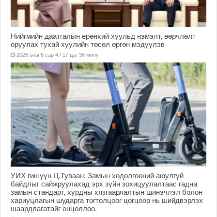
Нийгмийн даатгалын ерөнхий хуульд нэмэлт, өөрчлөлт
оруулах тухай хуулийн төсөл өргөн мэдүүлэв
2026 оны 6 сар 4 / 17 цаг 36 минут
УИХ гишүүн Ц.Туваан: Замын хөдөлгөөний аюулгүй
байдлыг сайжруулахад эрх зүйн зохицуулалтаас гадна
замын стандарт, хурдны хязгаарлалтын шинэчлэл болон
хариуцлагын шударга тогтолцоог цогцоор нь шийдвэрлэх
шаардлагатайг онцоллоо.