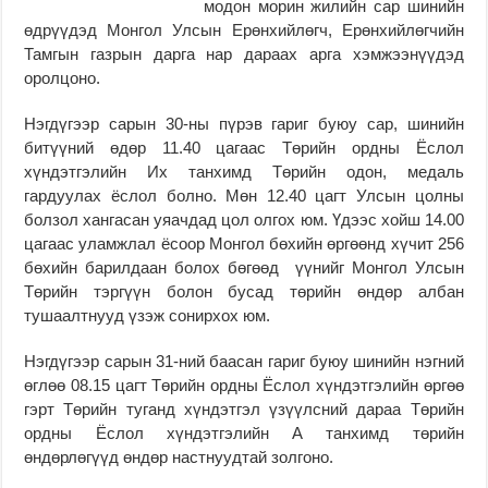
модон морин жилийн сар шинийн
өдрүүдэд Монгол Улсын Ерөнхийлөгч, Ерөнхийлөгчийн
Тамгын газрын дарга нар дараах арга хэмжээнүүдэд
оролцоно.
Нэгдүгээр сарын 30-ны пүрэв гариг буюу сар, шинийн
битүүний өдөр 11.40 цагаас Төрийн ордны Ёслол
хүндэтгэлийн Их танхимд Төрийн одон, медаль
гардуулах ёслол болно. Мөн 12.40 цагт Улсын цолны
болзол хангасан уяачдад цол олгох юм. Үдээс хойш 14.00
цагаас уламжлал ёсоор Монгол бөхийн өргөөнд хүчит 256
бөхийн барилдаан болох бөгөөд үүнийг Монгол Улсын
Төрийн тэргүүн болон бусад төрийн өндөр албан
тушаалтнууд үзэж сонирхох юм.
Нэгдүгээр сарын 31-ний баасан гариг буюу шинийн нэгний
өглөө 08.15 цагт Төрийн ордны Ёслол хүндэтгэлийн өргөө
гэрт Төрийн туганд хүндэтгэл үзүүлсний дараа Төрийн
ордны Ёслол хүндэтгэлийн А танхимд төрийн
өндөрлөгүүд өндөр настнуудтай золгоно.