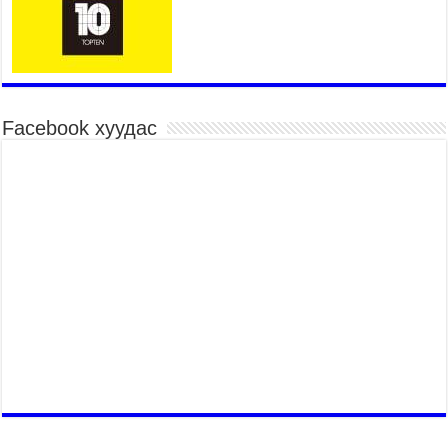
2026 оны 7 сар 15 / 10 цаг 52 минут
Үндэсний их баяр наадмын хүчит бөхийн
барилдаан эхэллээ
2026 оны 7 сар 15 / 10 цаг 46 минут
Үндэсний хувцасны өдрийг тохиолдуулан
Facebook хуудас
“Дээлтэй монгол наадам” боллоо
2026 оны 7 сар 15 / 10 цаг 41 минут
МОНГОЛ УЛСЫН ЕРӨНХИЙ САЙД Н.УЧРАЛ
БАЯР НААДМЫН НЭЭЛТЭД ОРОЛЦОЖ,
НААДАМЧИН ОЛОНД МЭНДЧИЛГЭЭ
ДЭВШҮҮЛЭВ
2026 оны 7 сар 14 / 17 цаг 56 минут
МОНГОЛ УЛСЫН ЕРӨНХИЙ САЙД Н.УЧРАЛ
БҮГД НАЙРАМДАХ СОЛОНГОС УЛСЫН
ЕРӨНХИЙЛӨГЧ И ЖЭ МЁН-Д БАРААЛХАВ
2026 оны 7 сар 14 / 17 цаг 51 минут
ТӨРИЙН ДАЛБААНЫ ӨДӨРТ ЗОРИУЛСАН
ЦЭРГИЙН ЁСЛОЛЫН ЖАГСААЛ БОЛЛОО
2026 оны 7 сар 14 / 17 цаг 47 минут