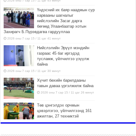
2026 оны 7 сар 15 / 11 цаг 45 минут
Үндэсний их баяр наадмын сур
харвааны шагналыг
нийслэлийн Засаг дарга
бөгөөд Улаанбаатар хотын
Захирагч Б.Пүрэвдагва гардууллаа
2026 оны 7 сар 15 / 11 цаг 41 минут
Нийслэлийн Эрүүл мэндийн
газраас 45 баг иргэдэд
тусламж, үйлчилгээ үзүүлж
байна
2026 оны 7 сар 15 / 11 цаг 30 минут
Хүчит бөхийн барилдааны
тавын даваа үргэлжилж байна
2026 оны 7 сар 15 / 11 цаг 26 минут
Төв цэнгэлдэх орчмын
цэвэрлэгээ, үйлчилгээнд 161
ажилтан, 27 техниктэй
ажиллаж байна
2026 оны 7 сар 15 / 11 цаг 22 минут