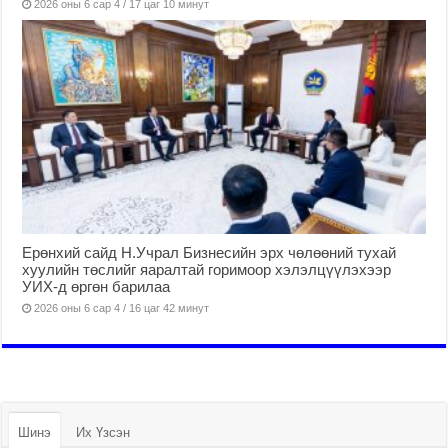
2026 оны 6 сар 4 / 17 цаг 10 минут
Ерөнхий сайд Н.Учрал Бизнесийн эрх чөлөөний тухай
хуулийн төслийг яаралтай горимоор хэлэлцүүлэхээр
УИХ-д өргөн барилаа
2026 оны 6 сар 4 / 16 цаг 42 минут
Шинэ
Их Үзсэн