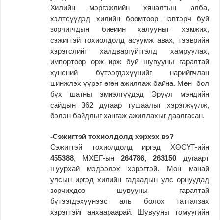
Хилийн мэргэжлийн хяналтын алба,
хэлтсүүдэд хилийн боомтоор нэвтэрч буй
зорчигчдын биеийн халууныг хэмжих,
сэжигтэй тохиолдолд асуумж авах, тээврийн
хэрэгслийг халдваргүйтгэлд хамруулах,
импортоор орж ирж буй шувууны гаралтай
хүнсний бүтээгдэхүүнийг нарийвчлан
шинжлэх үүрэг өгөн ажиллаж байна. Мөн бол
бүх шатны эмнэлгүүдэд Эрүүл мэндийн
сайдын 362 дугаар тушаалыг хэрэгжүүлж,
бэлэн байдлыг хангаж ажиллахыг даалгасан.
-Сэжигтэй тохиолдолд хэрхэх вэ?
Сэжигтэй тохиолдолд иргэд ХӨСҮТ-ийн
455388
, МХЕГ-ын
264786, 263150
дугаарт
шуурхай мэдээлэх хэрэгтэй. Мөн манай
улсын иргэд хилийн гадаадын улс орнуудад
зорчихдоо шувууны гаралтай
бүтээгдэхүүнээс аль болох татгалзах
хэрэгтэйг анхаараарай. Шувууны томуугийн