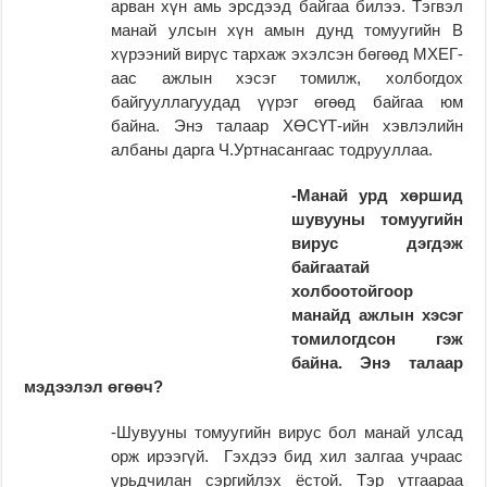
арван хүн амь эрсдээд байгаа билээ. Тэгвэл
манай улсын хүн амын дунд томуугийн В
хүрээний вирүс тархаж эхэлсэн бөгөөд МХЕГ-
аас ажлын хэсэг томилж, холбогдох
байгууллагуудад үүрэг өгөөд байгаа юм
байна. Энэ талаар ХӨСҮТ-ийн хэвлэлийн
албаны дарга Ч.Уртнасангаас тодрууллаа.
-Манай урд хөршид
шувууны томуугийн
вирус дэгдэж
байгаатай
холбоотойгоор
манайд ажлын хэсэг
томилогдсон гэж
байна. Энэ талаар
мэдээлэл өгөөч?
-Шувууны томуугийн вирус бол манай улсад
орж ирээгүй. Гэхдээ бид хил залгаа учраас
урьдчилан сэргийлэх ёстой. Тэр утгаараа