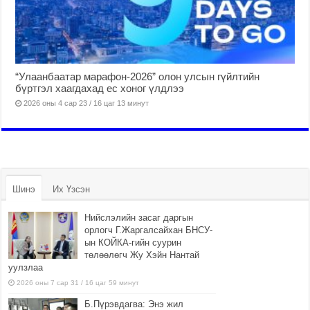
“Улаанбаатар марафон-2026” олон улсын гүйлтийн
бүртгэл хаагдахад ес хоног үлдлээ
2026 оны 4 сар 23 / 16 цаг 13 минут
Шинэ
Их Үзсэн
Нийслэлийн засаг даргын
орлогч Г.Жаргалсайхан БНСУ-
ын КОЙКА-гийн суурин
төлөөлөгч Жу Хэйн Нантай
уулзлаа
2026 оны 7 сар 31 / 16 цаг 59 минут
Б.Пүрэвдагва: Энэ жил