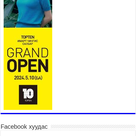
нэгдүгээр орлогч Б.Мөнхбат
Денвер хот дахь Монгол
улсын өргөмжит консул
Ж.Вагенландертай уулзлаа
2026 оны 7 сар 30 / 15 цаг 30 минут
Нийслэл, дүүргийн шуурхай штабууд хүч,
хэрэгслийн бэлэн байдлыг ханган ажиллаж
байна
2026 оны 7 сар 30 / 15 цаг 24 минут
Бүгд Найрамдах Киргиз Улстай худалдаа,
тээвэр, логистикийн хамтын ажиллагааг
өргөжүүлнэ
2026 оны 7 сар 30 / 15 цаг 19 минут
Шадар сайд Н.Номтойбаяр яамдын Төрийн
нарийн бичгийн дарга нартай шуурхай
хуралдлаа
2026 оны 7 сар 30 / 15 цаг 12 минут
Бага орлоготой иргэдийн орлогод татвар
ногдуулахгүй байх эрх зүйн орчныг бүрдүүллээ
Facebook хуудас
2026 оны 7 сар 30 / 15 цаг 02 минут