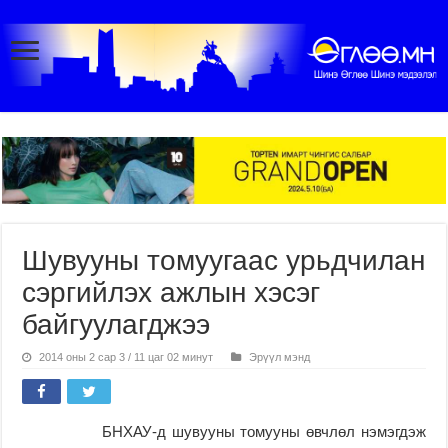
Шувууны томуугаас урьдчилан
сэргийлэх ажлын хэсэг
байгуулагджээ
2014 оны 2 сар 3 / 11 цаг 02 минут
Эрүүл мэнд
БНХАУ-д шувууны томууны өвчлөл нэмэгдэж