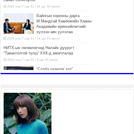
2026 оны 7 сар 31 / 14 цаг 55 минут
Байнгын хорооны дарга
М.Мандхай Камбожийн Хааны
Академийн ерөнхийлөгчийг
хүлээн авч уулзлаа
2026 оны 7 сар 31 / 14 цаг 41 минут
НИТХ-ын төлөөлөгчид Налайх дүүрэгт
“Тавантолгой түлш” ХХК-д ажиллалаа
2026 оны 7 сар 31 / 9 цаг 45 минут
“Сэлбэ ухаалаг хот”
ашиглалтад орсноор
Улаанбаатар хотын орон
сууцны хангамжийн жилийн
эрэлтийн 42 хувийг хангана
2026 оны 7 сар 31 / 9 цаг 23 минут
Г.Жаргалсайхан: Энэ өвөл 400-
430 мянган тонн шахмал түлш
хэрэглэнэ
2026 оны 7 сар 30 / 15 цаг 35 минут
Нийслэлийн засаг даргын