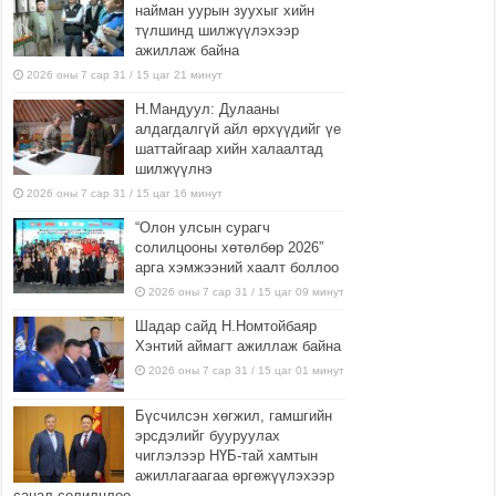
найман уурын зуухыг хийн
түлшинд шилжүүлэхээр
ажиллаж байна
2026 оны 7 сар 31 / 15 цаг 21 минут
Н.Мандуул: Дулааны
алдагдалгүй айл өрхүүдийг үе
шаттайгаар хийн халаалтад
шилжүүлнэ
2026 оны 7 сар 31 / 15 цаг 16 минут
“Олон улсын сурагч
солилцооны хөтөлбөр 2026”
арга хэмжээний хаалт боллоо
2026 оны 7 сар 31 / 15 цаг 09 минут
Шадар сайд Н.Номтойбаяр
Хэнтий аймагт ажиллаж байна
2026 оны 7 сар 31 / 15 цаг 01 минут
Бүсчилсэн хөгжил, гамшгийн
эрсдэлийг бууруулах
чиглэлээр НҮБ-тай хамтын
ажиллагаагаа өргөжүүлэхээр
санал солилцлоо