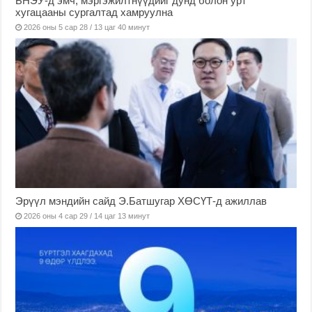
БНЭУ-д эмч, мэргэжилтнүүдийг дунд болон урт
хугацааны сургалтад хамруулна
2026 оны 5 сар 28 / 13 цаг 40 минут
Эрүүл мэндийн сайд Э.Батшугар ХӨСҮТ-д ажиллав
2026 оны 4 сар 29 / 14 цаг 13 минут