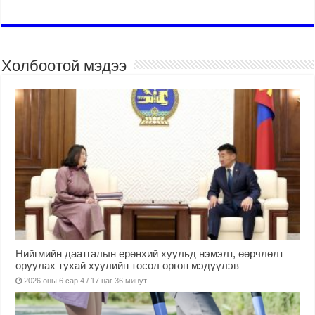
Холбоотой мэдээ
Нийгмийн даатгалын ерөнхий хуульд нэмэлт, өөрчлөлт
оруулах тухай хуулийн төсөл өргөн мэдүүлэв
2026 оны 6 сар 4 / 17 цаг 36 минут