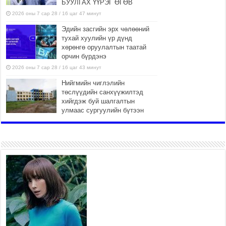
БУУЛГАХ ҮҮРЭГ ӨГӨВ
2026 оны 7 сар 28 / 16 цаг 47 минут
Эдийн засгийн эрх чөлөөний
тухай хуулийн үр дүнд
хөрөнгө оруулалтын таатай
орчин бүрдэнэ
2026 оны 7 сар 28 / 16 цаг 43 минут
Нийгмийн чиглэлийн
төслүүдийн санхүүжилтэд
хийгдэж буй шалгалтын
улмаас сургуулийн бүтээн
байгуулалтын төслийн ашиглалтад орох хугацаа
хойшилж байна
2026 оны 7 сар 28 / 14 цаг 33 минут
Хан-Уул дүүргийн 4 дүгээр
хороонд баригдсан 960
хүүхдийн хүчин чадалтай
сургуулийн барилгын ажил
дууссан байна
2026 оны 7 сар 28 / 14 цаг 29 минут
Жил бүр ярьдаг, жил бүр