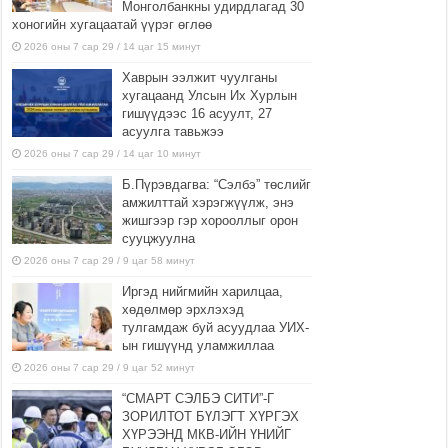
Монголбанкны удирдлагад 30
хоногийн хугацаатай үүрэг өглөө
2026 оны 7 сар 29 / 14 цаг 15 минут
Хаврын ээлжит чуулганы
хугацаанд Улсын Их Хурлын
гишүүдээс 16 асуулт, 27
асуулга тавьжээ
2026 оны 7 сар 29 / 14 цаг 10 минут
Б.Пүрэвдагва: “Сэлбэ” төслийг
амжилттай хэрэгжүүлж, энэ
жишгээр гэр хорооллыг орон
сууцжуулна
2026 оны 7 сар 29 / 9 цаг 58 минут
Иргэд нийгмийн харилцаа,
хөдөлмөр эрхлэхэд
тулгамдаж буй асуудлаа УИХ-
ын гишүүнд уламжиллаа
2026 оны 7 сар 29 / 9 цаг 52 минут
“СМАРТ СЭЛБЭ СИТИ”-Г
ЗОРИЛТОТ БҮЛЭГТ ХҮРГЭХ
ХҮРЭЭНД МКВ-ИЙН ҮНИЙГ