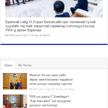
Ерөнхий сайд Н.Учрал Бизнесийн эрх чөлөөний тухай
хуулийн төслийг яаралтай горимоор хэлэлцүүлэхээр
УИХ-д өргөн барилаа
2026 оны 6 сар 4 / 16 цаг 42 минут
Шинэ
Их Үзсэн
Монгол Улсын эрэн хайх,
аврах ажиллагааны чадавхыг
олон улсын түвшинд хүргэнэ
2026 оны 7 сар 29 / 14 цаг 20 минут
УИХ-ын дарга С.Бямбацогт
“Хар жагсаалт”-ын асуудлыг
цэгцлэх чиглэлээр