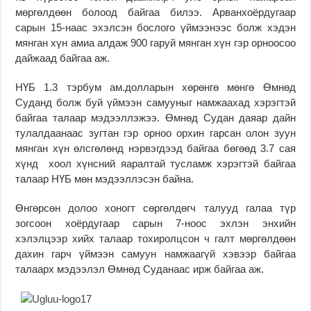
мөргөлдөөн болоод байгаа билээ. Арванхоёрдугаар
сарын 15-наас эхэлсэн бослого үймээнээс болж хэдэн
мянган хүн амиа алдаж 900 гаруй мянган хүн гэр орноосоо
дайжаад байгаа аж.
НҮБ 1.3 тэрбум ам.долларын хөрөнгө мөнгө Өмнөд
Суданд болж буй үймээн самууныг намжаахад хэрэгтэй
байгаа талаар мэдээллэжээ. Өмнөд Судан даяар дайн
тулалдаанаас зугтан гэр орноо орхин гарсан олон зуун
мянган хүн өлсгөлөнд нэрвэгдээд байгаа бөгөөд 3.7 сая
хүнд хоол хүнсний яаралтай тусламж хэрэгтэй байгаа
талаар НҮБ мөн мэдээллэсэн байна.
Өнгөрсөн долоо хоногт сөргөлдөгч талууд галаа түр
зогсоон хоёрдугаар сарын 7-ноос эхлэн энхийн
хэлэлцээр хийх талаар тохиролцсон ч галт мөргөлдөөн
дахин гарч үймээн самуун намжаагүй хэвээр байгаа
талаарх мэдээлэл Өмнөд Суданаас ирж байгаа аж.