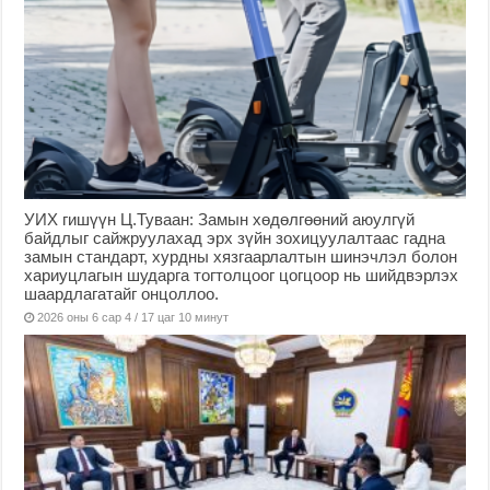
УИХ гишүүн Ц.Туваан: Замын хөдөлгөөний аюулгүй
байдлыг сайжруулахад эрх зүйн зохицуулалтаас гадна
замын стандарт, хурдны хязгаарлалтын шинэчлэл болон
хариуцлагын шударга тогтолцоог цогцоор нь шийдвэрлэх
шаардлагатайг онцоллоо.
2026 оны 6 сар 4 / 17 цаг 10 минут