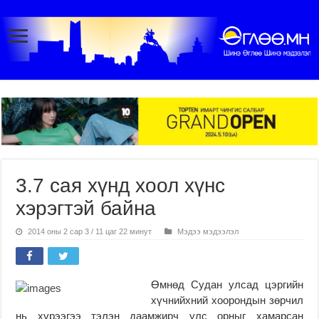
3.7 сая хүнд хоол хүнс
хэрэгтэй байна
2014 оны 2 сар 3 / 11 цаг 22 минут
Мэдээ мэдээлэл
Өмнөд Судан улсад цэргийн
хүчнийхний хоорондын зөрчил
нь хүрээгээ тэлэн даамжирч улс орныг хамарсан