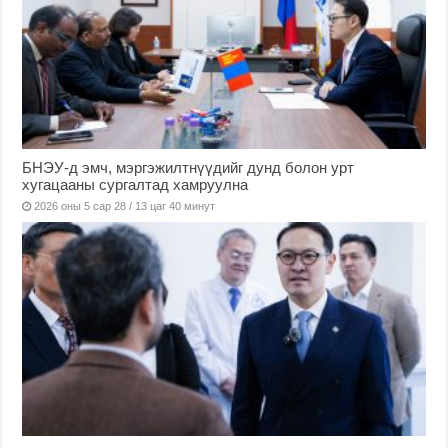
БНЭУ-д эмч, мэргэжилтнүүдийг дунд болон урт
хугацааны сургалтад хамруулна
2026 оны 5 сар 28 / 13 цаг 40 минут