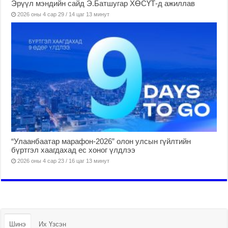
Эрүүл мэндийн сайд Э.Батшугар ХӨСҮТ-д ажиллав
2026 оны 4 сар 29 / 14 цаг 13 минут
“Улаанбаатар марафон-2026” олон улсын гүйлтийн
бүртгэл хаагдахад ес хоног үлдлээ
2026 оны 4 сар 23 / 16 цаг 13 минут
Шинэ
Их Үзсэн