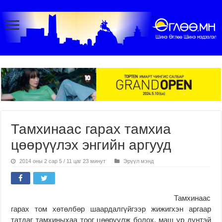
Тамхинаас гарах тамхиа
цөөрүүлэх энгийн аргууд
2014 оны 2 сар 5 / 11 цаг 23 минут
Эрүүл мэнд
Тамхинаас
гарах том хөтөлбөр шаардалгүйгээр жижигхэн аргаар
татдаг тамхиныхаа тоог цөөрүүлж болох, маш үр дүнтэй