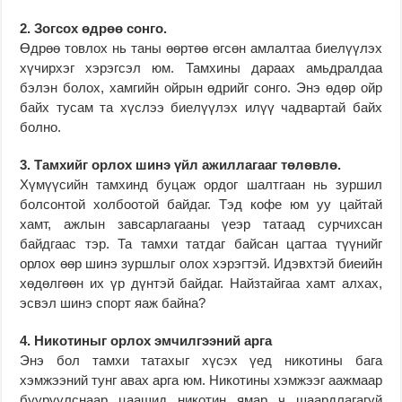
2. Зогсох өдрөө сонго.
Өдрөө товлох нь таны өөртөө өгсөн амлалтаа биелүүлэх
хүчирхэг хэрэгсэл юм. Тамхины дараах амьдралдаа
бэлэн болох, хамгийн ойрын өдрийг сонго. Энэ өдөр ойр
байх тусам та хүслээ биелүүлэх илүү чадвартай байх
болно.
3. Тамхийг орлох шинэ үйл ажиллагааг төлөвлө.
Хүмүүсийн тамхинд буцаж ордог шалтгаан нь зуршил
болсонтой холбоотой байдаг. Тэд кофе юм уу цайтай
хамт, ажлын завсарлагааны үеэр татаад сурчихсан
байдгаас тэр. Та тамхи татдаг байсан цагтаа түүнийг
орлох өөр шинэ зуршлыг олох хэрэгтэй. Идэвхтэй биеийн
хөдөлгөөн их үр дүнтэй байдаг. Найзтайгаа хамт алхах,
эсвэл шинэ спорт яаж байна?
4. Никотиныг орлох эмчилгээний арга
Энэ бол тамхи татахыг хүсэх үед никотины бага
хэмжээний тунг авах арга юм. Никотины хэмжээг аажмаар
бууруулснаар цаашид никотин ямар ч шаардлагагүй