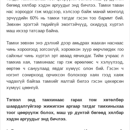
бөгөөд хялбар хэдэн аргуудыг энд бичлээ. Тамхи таван
нас хороодог гэж мэдсээр, хэлсээр байж манай монголд
эрчүүдийн 60% нь тамхи татдаг гэсэн тоо баримт бий.
Зөвхөн эрэгтэй төдийгүй эмэгтэйчүүд, охидууд хүртэл
маш ихээр татсаар байна.
Тамхи зөвхөн энэ дэлхий дээр амьдрах жаахан наснаас
чинь хороогоод зогсохгүй, хоромхон зуур өөрчлөгдөх гоо
сайхныг чинь хүртэл эрт аваад явчихдаг. Тийм учраас л
тамхиа хая, тамхинаас гар гэж өрөөлөөс ч хэлүүлээд,
өөртөө ч сануулаад явдаг хүмүүс олон бий. Гэсэн ч
нэгэнт сонирхоод орчихсон болохоор хаях гээд хаяж
чадахгүй байгаа тамхийг яалтай билээ гэсэн цөхөрсөн
хүмүүс цөөнгүй.
Тэгвэл энд тамхинаас гарах том хөтөлбөр
шаардалгүйгээр жижигхэн аргаар татдаг тамхиныхаа
тоог цөөрүүлж болох, маш үр дүнтэй бөгөөд хялбар
хэдэн аргуудыг энд бичлээ.