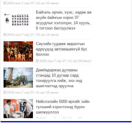
2026 оны 7 сар 27 / 16 цаг 22 минут
Байгаль орчин, хүнс, хөдөө аж
ахуйн байнгын хороо 37
асуудлыг хэлэлцэн, 14 хууль,
6 тогтоол батлуулжээ
2026 оны 7 сар 27 / 16 цаг 16 минут
Сөүлийн гудамж амралтын
өдрүүдэд автомашингүй бүс
боллоо
2026 оны 7 сар 27 / 11 цаг 58 минут
Дамбадаржаа дулааны
станцад 10 дугаар сард
тохируулга хийж, энэ онд
ашиглалтад оруулна
2026 оны 7 сар 27 / 11 цаг 43 минут
Нийслэлийн 5000 өрхийг хийн
түлшний хэрэглээнд бүрэн
шилжүүллээ
2026 оны 7 сар 27 / 11 цаг 37 минут
Геологийн төв лабораторийн