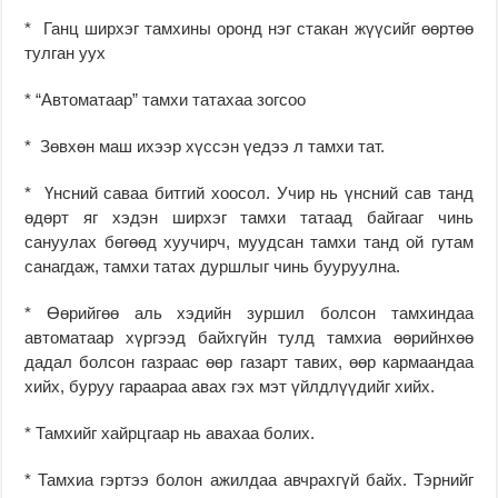
* Ганц ширхэг тамхины оронд нэг стакан жүүсийг өөртөө
тулган уух
* “Автоматаар” тамхи татахаа зогсоо
* Зөвхөн маш ихээр хүссэн үедээ л тамхи тат.
* Үнсний саваа битгий хоосол. Учир нь үнсний сав танд
өдөрт яг хэдэн ширхэг тамхи татаад байгааг чинь
сануулах бөгөөд хуучирч, муудсан тамхи танд ой гутам
санагдаж, тамхи татах дуршлыг чинь бууруулна.
* Өөрийгөө аль хэдийн зуршил болсон тамхиндаа
автоматаар хүргээд байхгүйн тулд тамхиа өөрийнхөө
дадал болсон газраас өөр газарт тавих, өөр кармаандаа
хийх, буруу гараараа авах гэх мэт үйлдлүүдийг хийх.
* Тамхийг хайрцгаар нь авахаа болих.
* Тамхиа гэртээ болон ажилдаа авчрахгүй байх. Тэрнийг