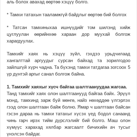
аль болох авахад өөртөө хэцүү болго.
* Тамхи татахын тааламжгүй байдлыг өөртөө бий болгох
* Татсан тамхиныхаа ишнүүдийг том шилэнд хийж
цуглуулан өөрийнхөө хараан дор муухай болгож
харагдуулах.
Тамхийг хаях нь хэцүү зүйл, гэхдээ урьдчилаад
хангалттай аргуудыг сурсан байхад та зорилгодоо
зайлшгүй хүрч чадна. Та бүхэнд тамхи татдагаа зогсоох 5
үр дүнтэй аргыг санал болгож байна.
1. Тамхийг хаяхыг хүсч байгаа шалтгаануудаа жагсаа.
Танд тамхийг хаях олон шалтгаанууд байгаа байх. Эрүүл
мэнд, тамхинд зарж буй мөнгө, найз нөхөддөө үлгэрлэх
гээд олон шалтгаан байж болно. Ямар ч шалтгаан байсан
гэсэн дараа нь тамхи татахыг хүсэх үед бодол санаанд
чинь гарч ирэх тийм дүрслэлийг бий болго. Маш олон
хүмүүс харахад хялбар жагсаалт бичихийн ач тусыг
үнэлсэн байдаг.