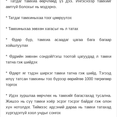
* Татдаг тамхиа өөрчлөөд үз дээ. Ингэснээр тамхийг
амтгүй болохыг нь мэдэрнэ.
* Татдаг тамхиныхаа тоог цөөрүүлэх
* Тамхиныхаа зөвхөн хагасыг нь л татах
* Өдөр бүр, тамхиа асаадаг цагаа бага багаар
хойшлуулах
* Өдрийн зөвхөн сондой/тэгш тоотой цагуудад л тамхи
татна гэж шийдэх
* Өдөрт яг тэдэн ширхэг тамхи татна гэж шийд. Тэгээд
илүү татсан тамхины тоо бүрээр өөрийгөө 1000 төгрөгөөр
торгох
* Идэх зуршлаа өөрчлөх нь тамхийг багасгахад тусална.
Жишээ нь сүү тамхи хоёр эсрэг тэсрэг байдаг гэж олон
хүн нотолдог. Тиймээс идсэний дараа нь тамхи татахад
хүргэдэггүй хоол ундыг сонгох