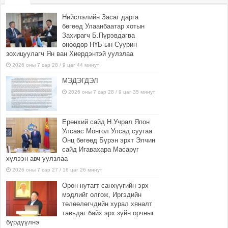
Нийслэлийн Засаг дарга
бөгөөд Улаанбаатар хотын
Захирагч Б.Пүрэвдагва
өнөөдөр НҮБ-ын Суурин
зохицуулагч Ян ван Хиердэнтэй уулзлаа
2026 оны 7 сар 28 / 9 цаг 44 минут
МЭДЭГДЭЛ
2026 оны 7 сар 28 / 9 цаг 35 минут
Ерөнхий сайд Н.Учрал Япон
Улсаас Монгол Улсад суугаа
Онц бөгөөд Бүрэн эрхт Элчин
сайд Игавахара Масарүг
хүлээн авч уулзлаа
2026 оны 7 сар 27 / 16 цаг 26 минут
Орон нутагт санхүүгийн эрх
мэдлийг олгож, Иргэдийн
төлөөлөгчдийн хурал хяналт
тавьдаг байх эрх зүйн орчныг
бүрдүүлнэ