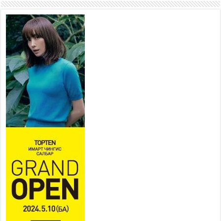
уулзварын авто замын урд
хэсгийн хөдөлгөөнийг түр
хугацаанд хэсэгчлэн
хязгаарлана
2026 оны 7 сар 27 / 10 цаг 10 минут
Таван шарын төмөр замын
доогуурх нүхэн гарцын ажлын
явц 96 хувьтай үргэлжилж
байна
2026 оны 7 сар 27 / 10 цаг 04 минут
Нийслэлийн харьяа амаржих
газруудыг “Эх, хүүхдийн төв”
болгон өргөтгөнө
2026 оны 7 сар 27 / 9 цаг 58 минут
ТӨВ АЙМАГТ ӨВЛИЙН БЭЛТГЭЛ АЖИЛ 80
ХУВЬТАЙ ҮРГЭЛЖИЛЖ БАЙНА
2026 оны 7 сар 27 / 9 цаг 51 минут
“Хөдөө аж ахуй, хөдөөгийн хөгжил төслийн 2
дахь шат” төслийн хүрээнд 4 банктай
дамжуулан зээлдүүлэх гэрээ байгууллаа
2026 оны 7 сар 27 / 9 цаг 40 минут