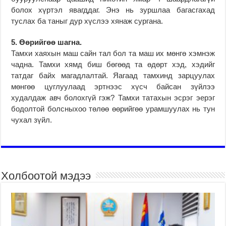
болох хүртэл явагддаг. Энэ нь зуршлаа багасгахад
туслах ба таныг дур хүслээ хянаж сургана.
5. Өөрийгөө шагна.
Тамхи хаяхын маш сайн тал бол та маш их мөнгө хэмнэж
чадна. Тамхи хямд биш бөгөөд та өдөрт хэд, хэдийг
татдаг байх магадлалтай. Яагаад тамхинд зарцуулах
мөнгөө цуглуулаад эртнээс хүсч байсан зүйлээ
худалдаж авч болохгүй гэж? Тамхи татахын эсрэг эерэг
бодолтой болсныхоо төлөө өөрийгөө урамшуулах нь тун
чухал зүйл.
Холбоотой мэдээ