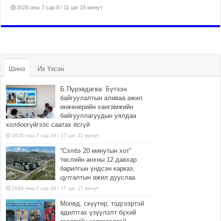
2026 оны 7 сар 8 / 11 цаг 15 минут
Шинэ
Их Үзсэн
Б.Пүрэвдагва: Бүтээн
байгуулалтын аливаа ажил
инженерийн хангамжийн
байгууллагуудын уялдаа
холбоогүйгээс саатах ёсгүй
2026 оны 7 сар 20 / 17 цаг 21 минут
“Сэлбэ 20 минутын хот”
төслийн анхны 12 давхар
барилгын үндсэн карказ,
цутгалтын ажил дууслаа
2026 оны 7 сар 20 / 17 цаг 17 минут
Мопед, скүүтер, тэдгээртэй
адилтгах үзүүлэлт бүхий