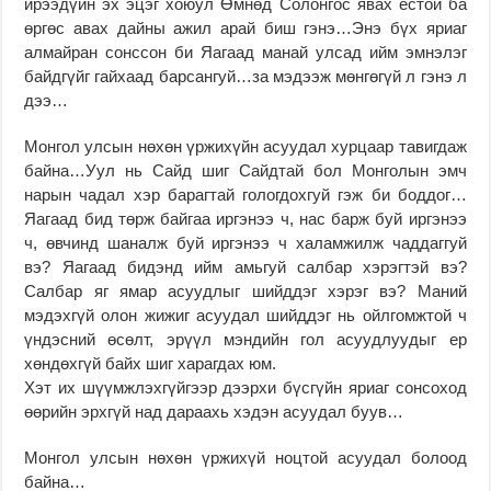
ирээдүйн эх эцэг хоюул Өмнөд Солонгос явах ёстой ба
өргөс авах дайны ажил арай биш гэнэ…Энэ бүх яриаг
алмайран сонссон би Яагаад манай улсад ийм эмнэлэг
байдгүйг гайхаад барсангуй…за мэдээж мөнгөгүй л гэнэ л
дээ…
Монгол улсын нөхөн үржихүйн асуудал хурцаар тавигдаж
байна…Уул нь Сайд шиг Сайдтай бол Монголын эмч
нарын чадал хэр барагтай гологдохгуй гэж би боддог…
Яагаад бид төрж байгаа иргэнээ ч, нас барж буй иргэнээ
ч, өвчинд шаналж буй иргэнээ ч халамжилж чаддаггуй
вэ? Яaгаад бидэнд ийм амьгуй салбар хэрэгтэй вэ?
Салбар яг ямар асуудлыг шийддэг хэрэг вэ? Маний
мэдэхгүй олон жижиг асуудал шийддэг нь ойлгомжтой ч
үндэсний өсөлт, эрүүл мэндийн гол асуудлуудыг ер
хөндөхгүй байх шиг харагдах юм.
Хэт их шүүмжлэхгүйгээр дээрхи бүсгүйн яриаг сонсоход
өөрийн эрхгүй над дараахь хэдэн асуудал буув…
Монгол улсын нөхөн үржихүй ноцтой асуудал болоод
байна…