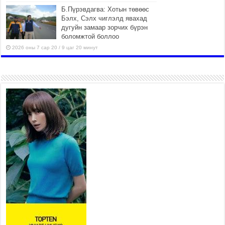
Б.Пүрэвдагва: Хотын төвөөс
Бэлх, Сэлх чиглэлд явахад
дугуйн замаар зорчих бүрэн
боломжтой боллоо
2026 оны 7 сар 20 / 9 цаг 20 минут
Хан-Уул дүүрэг, Чингисийн
өргөн чөлөөний ус зайлуулах
шугам хоолойн ажил 80
хувьтай үргэлжилж байна
2026 оны 7 сар 20 / 9 цаг 14 минут
Усархаг аадар бороо орж байгаа тул аюулгүй
байдлаа хангаж, үер усны аюулаас
сэрэмжлэхийг нийслэлийн Онцгой байдлын
газраас анхааруулж байна
2026 оны 7 сар 20 / 9 цаг 09 минут
311 алба хаагч, 119 техник хэрэгсэлтэй ажиллаж
үер усны аюул, болзошгүй эрсдэлээс сэргийлж
байна
2026 оны 7 сар 20 / 9 цаг 05 минут
Аяллаа зөв төлөвлөхийг иргэдэд зөвлөж байна