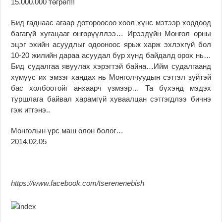
15.000.000 төгрөг!!!
Бид гаднаас агаар доторooсoo хоол хүнс мэтээр хордоод
багагүй хугaцааг өнгөрүүллээ… Ирээдүйн Монгол орны
эцэг эхийн асуудлыг одооноос ярьж харж эхлэхгүй бол
10-20 жилийн дараа асуудал бүр хүнд байдалд орох нь…
Бид судалгаа явуулах хэрэгтэй байна…Ийм судалгаанд
хүмүүс их эмзэг хандах нь Монголчуудын сэтгэл зүйтэй
бас холбоотойг анхаарч үзмээр… Та бүхэнд мэдэх
туршлага байвал харамгүй хуваалцан сэтгэгдлээ бичнэ
гэж итгэнэ..
Монголын үрс маш олон болог…
2014.02.05
https://www.facebook.com/tserenenebish