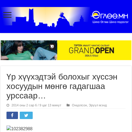
Үр хүүхэдтэй болохыг хүссэн
хосуудын мөнгө гадагшаа
урссаар…
2014 оны 2 сар 6 / 9 цаг 13 минут
Онцолсон
,
Эрүүл мэнд