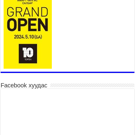
2026 оны 7 сар 16 / 11 цаг 50 минут
Үер усны болзошгүй аюулаас сэргийлж,
холбогдох байгууллагууд өндөржүүлсэн бэлэн
байдалд ажиллаж байна
2026 оны 7 сар 15 / 13 цаг 06 минут
Монгол адууны үнэ цэнийг дэлхийд сурталчлах
“Дэлхийн адууны өдөр”-т 15000 морьтон оролцож
байна
2026 оны 7 сар 15 / 11 цаг 51 минут
Шагайн харвааны насанд хүрэгчдийн багийн
төрөлд 106 багийн 848 харваач өрсөлдөж,
шилдгүүд шалгарав
2026 оны 7 сар 15 / 11 цаг 45 минут
Facebook хуудас
Үндэсний их баяр наадмын сур харвааны
шагналыг нийслэлийн Засаг дарга бөгөөд
Улаанбаатар хотын Захирагч Б.Пүрэвдагва
гардууллаа
2026 оны 7 сар 15 / 11 цаг 41 минут
Нийслэлийн Эрүүл мэндийн газраас 45 баг
иргэдэд тусламж, үйлчилгээ үзүүлж байна
2026 оны 7 сар 15 / 11 цаг 30 минут