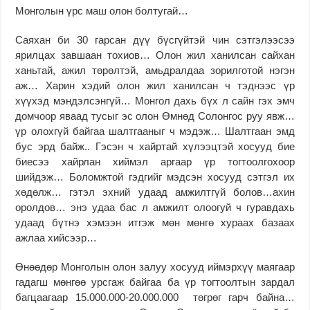
Монголын үрс маш олон болтугай…
Саяхан би 30 гарсан дүү бүсгүйтэй чин сэтгэлээсээ
ярилцах завшаан тохиов… Олон жил ханилсан сайхан
ханьтай, ажил төрөлтэй, амьдралдаа зорилготой нэгэн
аж… Харин хэдий олон жил ханилсан ч тэднээс үр
хүүхэд мэндэлсэнгүй… Монгол дахь бүх л сайн гэх эмч
домчоор яваад тусыг эс олон Өмнөд Солонгос руу явж…
үр олохгүй байгаа шалтгааныг ч мэдэж… Шалтгаан эмд
бус эрд байж.. Гэсэн ч хайртай хүлээцтэй хосууд бие
биесээ хайрлан хиймэл аргаар үр тогтоолгохоор
шийдэж… Боломжтой гэдгийг мэдсэн хосууд сэтгэл их
хөдөлж… гэтэл эхний удаад амжилтгүй болов…ахин
оролдов… энэ удаа бас л амжилт олоогуй ч гуравдахь
удаад бүтнэ хэмээн итгэж мөн мөнгө хураах базаах
ажлаа хийсээр…
Өнөөдөр Монголын олон залуу хосууд иймэрхүү маягаар
гадагш мөнгөө урсгаж байгаа ба үр тогтоoлтын зардал
багцаагаар 15.000.000-20.000.000 төгрөг гарч байна…