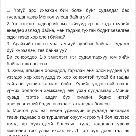
1. Үргүй эрс ихээхэн бий болж буйг судалдаг бас
тусалдаг газар Монгол улсад байна уу?
2. Үр тогтоох чадваргүй эмэгтэйчүүд ер нь хэдэн хувийг
өнөөдөр эзлээд байна, мөн тэдэнд тухтай бодит зөвөлгөө
өгдөг газар хэр олон байна?
3. Арайхийн олсон ураг амьгуй зулбаж байгааг судалж
буй хүрээлэн, төв байна уу?
Би сонсохдоо 1-р эмнэлэгт нэг судалгаархуу юм хийж
байгаа гэж сонссон…
4. Хими, агаарын бохирдол, тэрчлэн энэ олон нүдэнд үл
үзэгдэх хор хөвгүүдэд их хор хөнөөлтэй тухай би гадны
сайтаас уншин тарааж байв…Үүнийг үндэстний нөхөн
үржих бодлогын хэмжээнд авч үзэн судалмаар…Миний
хувьд гэртээ авдаг бүх химийн бодис ихтэй
цэвэрлэгээний бодис авахаас татгалздаг болсон.
5. Монгол улс нэг нөхөн үржихүйн асуудалд анхаарал
тавин гаднаас энэ туршлагыг оруулж ирэхгүй бол жилээс
жилд үр хүүхэдтэй болохын тулд гадагшаа урсах
мөнгөний тоо улам ихсэх нь…1 гэр бүл доод тал нь