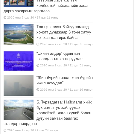
тээврийн хэрэгсэлтэй
холбоотой нийслэлийн засаг
дарга захирамж гаргалаа
2026 оны 7 сар 20 / 17 цаг 11 минут
Төв цэвэрлэх байгууламжид
хоногт дунджаар 3 тонн хатуу
хог хаягдал ирж байна
2026 оны 7 сар 20 / 12 цаг 06 минут
“Эхийн алдар” одонгийн
шаардлагыг хөнгөрүүллээ
2026 оны 7 сар 20 / 11 цаг 51 минут
“Жил бүрийн өвөл, жил бүрийн
ижил асуудал”
2026 оны 7 сар 20 / 11 цаг 16 минут
Б.Пүрэвдагва: Нийслэлд хийх
бүх замыг ус зайлуулах
хоолойтой, явган хүний болон
дугуйн замтай байлгах
стандарт мөрдөнө
2026 оны 7 сар 20 / 9 цаг 24 минут