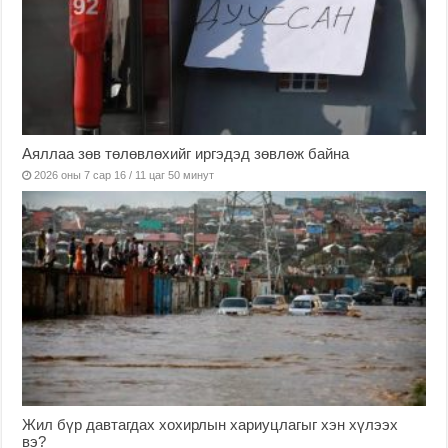
Аяллаа зөв төлөвлөхийг иргэдэд зөвлөж байна
2026 оны 7 сар 16 / 11 цаг 50 минут
Жил бүр давтагдах хохирлын хариуцлагыг хэн хүлээх
вэ?