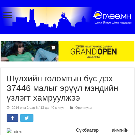
Шүлхийн голомтын бүс дэх
37446 малыг эрүүл мэндийн
үзлэгт хамруулжээ
2014 оны 2 сар 6 / 13 цаг 40 минут
Орон нутаг
Сүхбаатар аймгийн