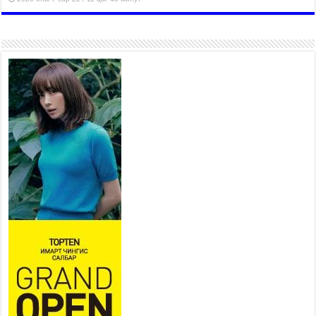
“4 улирлын турш үйл
ажиллагаа явуулах
боломжтой-Хүүхэд хөгжүүлэх
төв” байгуулах төсөлд төр,
хувийн хэвшлийн түншлэлийн хүрээнд хамтран
ажиллахыг урьж байна
2026 оны 7 сар 22 / 9 цаг 28 минут
Б.Пүрэвдагва: “Урт цагаан”-ыг
залуучууд чөлөөт цагаа
өнгөрүүлдэг, жуулчид зорьж
ирдэг цэг болгоно
2026 оны 7 сар 21 / 16 цаг 47 минут
Тусгай замын автобус /BRT/ төслийн удирдах
хорооны ээлжит хуралдаан боллоо
2026 оны 7 сар 21 / 16 цаг 43 минут
Ерөнхий сайд Н.Учрал БНХАУ-аас Монгол Улсад
суугаа Элчин сайд Шэнь Миньжюанийг хүлээн
авч уулзав
2026 оны 7 сар 21 / 16 цаг 39 минут
БҮГД НАЙРАМДАХ ТАЖИКИСТАН УЛСТАЙ