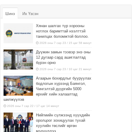
Шинэ
Их Үзсэн
Хянан шалгах түр хорооны
нотлох баримттай нээлттэй
танилцах боломжтой боллоо.
2026 оны 7 сар 23 / 15 цаг 58 минут
Дүүжин замын тээвэр энэ оны
12 дугаар сард ашиглалтад
бүрэн орно
2026 оны 7 сар 23 / 10 цаг 21 минут
Агаарын бохирдлыг бууруулах
бодлогын хүрээнд Баянгол,
Чингэлтэй дүүргийн 5000
өрхийг хийн халаалтад
шилжүүлэв
2026 оны 7 сар 22 / 17 цаг 14 минут
Нийгмийн сүлжээнд хүүхдийн
оролцоог зохицуулах тухай
хуулийн төслийг өргөн
мэдүүллээ