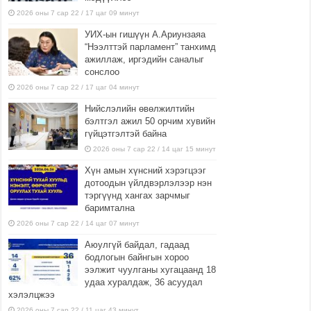
2026 оны 7 сар 22 / 17 цаг 09 минут
УИХ-ын гишүүн А.Ариунзаяа
“Нээлттэй парламент” танхимд
ажиллаж, иргэдийн саналыг
сонслоо
2026 оны 7 сар 22 / 17 цаг 04 минут
Нийслэлийн өвөлжилтийн
бэлтгэл ажил 50 орчим хувийн
гүйцэтгэлтэй байна
2026 оны 7 сар 22 / 14 цаг 15 минут
Хүн амын хүнсний хэрэгцээг
дотоодын үйлдвэрлэлээр нэн
тэргүүнд хангах зарчмыг
баримтална
2026 оны 7 сар 22 / 14 цаг 07 минут
Аюулгүй байдал, гадаад
бодлогын байнгын хороо
ээлжит чуулганы хугацаанд 18
удаа хуралдаж, 36 асуудал
хэлэлцжээ
2026 оны 7 сар 22 / 11 цаг 43 минут