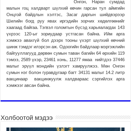
Онгон, Наран сумдад
малын гоц халдварт шүлхий өвчин гарсан тул аймгийн
Онцгой байдлын хэлтэс, Засаг даргын шийдвэрээр
Шилийн богд руу явах иргэдийн зорчих хөдөлгөөнийг
хаагаад байгаа. Тэгвэл голомтын бүсэд харьяалагдах 143
үхрээс 120-ыг зориудаар устгасан байна. Ийм арга
хэмжээ авахгүй бол дээрх тооны үхэрт шүлхий өвчний
шинж тэмдэг илэрсэн аж. Одоогийн байдлаар мэргэжлийн
байгууллагууд дөрвөн сумын таван багийн 64 өрхийн 119
тэмээ, 2589 үхэр, 23461 хонь, 11277 ямаа нийтдээ 37446
малыг эрүүл мэндийн үзлэгт хамруулжээ. Мөн Онгон
сумын нэг болон гуравдугаар багт 34131 малыг 14.2 литр
вакцинаар вакцинжуулж халдвараас сэргийлэх арга
хэмжээг авсан байна.
Холбоотой мэдээ