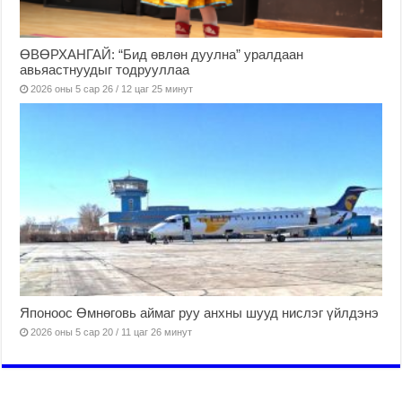
ӨВӨРХАНГАЙ: “Бид өвлөн дуулна” уралдаан
авьяастнуудыг тодрууллаа
2026 оны 5 сар 26 / 12 цаг 25 минут
Японоос Өмнөговь аймаг руу анхны шууд нислэг үйлдэнэ
2026 оны 5 сар 20 / 11 цаг 26 минут