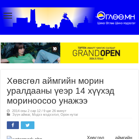
Хөвсгөл аймгийн морин
уралдааны үеэр 14 хүүхэд
мориноосоо унажээ
2014 оны 2 сар 12 / 9 цаг 26 минут
Зүүн аймаг
,
Мэдээ мэдээлэл
,
Орон нутаг
Хөвсгөл аймгийн