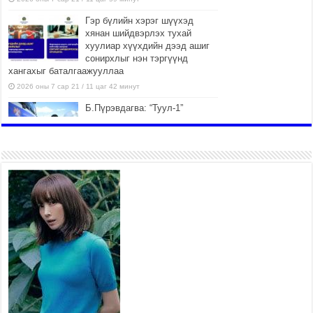
Гэр бүлийн хэрэг шүүхэд
хянан шийдвэрлэх тухай
хуулиар хүүхдийн дээд ашиг
сонирхлыг нэн тэргүүнд
хангахыг баталгаажууллаа
2026 оны 7 сар 21 / 11 цаг 42 минут
Б.Пүрэвдагва: “Туул-1”
коллекторыг ашиглалтад
оруулж байж бид гэр
хорооллыг барилгажуулна
2026 оны 7 сар 21 / 10 цаг 15 минут
НИЙСЛЭЛ, АЙМГИЙН
УДИРДЛАГУУДЫН АЖЛЫГ
ХҮНД СУРТЛЫГ БУУРУУЛЖ,
ИРГЭД, АЖ АХУЙН НЭГЖИЙН
АЧААГ ХЭРХЭН ХӨНГӨЛСНӨӨР ДҮГНЭНЭ
2026 оны 7 сар 21 / 10 цаг 09 минут
Байнгын хорооны дарга
М.Мандхай Цөлжилттэй
тэмцэх тухай НҮБ-ын
конвенцын талуудын 17 дугаар