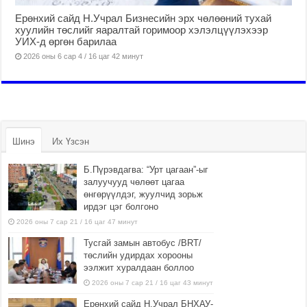
Ерөнхий сайд Н.Учрал Бизнесийн эрх чөлөөний тухай
хуулийн төслийг яаралтай горимоор хэлэлцүүлэхээр
УИХ-д өргөн барилаа
2026 оны 6 сар 4 / 16 цаг 42 минут
Шинэ
Их Үзсэн
Б.Пүрэвдагва: “Урт цагаан”-ыг
залуучууд чөлөөт цагаа
өнгөрүүлдэг, жуулчид зорьж
ирдэг цэг болгоно
2026 оны 7 сар 21 / 16 цаг 47 минут
Тусгай замын автобус /BRT/
төслийн удирдах хорооны
ээлжит хуралдаан боллоо
2026 оны 7 сар 21 / 16 цаг 43 минут
Ерөнхий сайд Н.Учрал БНХАУ-