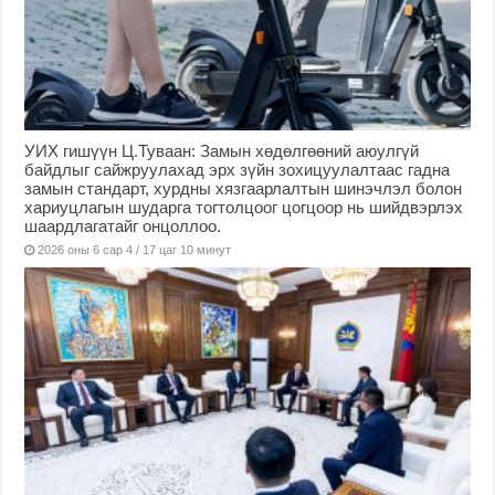
УИХ гишүүн Ц.Туваан: Замын хөдөлгөөний аюулгүй
байдлыг сайжруулахад эрх зүйн зохицуулалтаас гадна
замын стандарт, хурдны хязгаарлалтын шинэчлэл болон
хариуцлагын шударга тогтолцоог цогцоор нь шийдвэрлэх
шаардлагатайг онцоллоо.
2026 оны 6 сар 4 / 17 цаг 10 минут