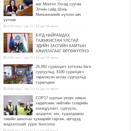
аас Монгол Улсад суугаа
Элчин сайд Шэнь
Миньжюанийг хүлээн авч
уулзав
2026 оны 7 сар 21 / 16 цаг 39 минут
БҮГД НАЙРАМДАХ
ТАЖИКИСТАН УЛСТАЙ
ЭДИЙН ЗАСГИЙН ХАМТЫН
АЖИЛЛАГААГ ӨРГӨЖҮҮЛНЭ
2026 оны 7 сар 21 / 16 цаг 34 минут
26,992 суралцагч хотхоны бага
сургуульд, 8100 суралцагч
төрөлжсөн ахлах сургуульд
суралцана
2026 оны 7 сар 21 / 13 цаг 43 минут
COP17 хурлын үеэрх замын
хөдөлгөөн, нийтийн тээврийн
зохицуулалт, сургууль,
цэцэрлэг, зах, худалдааны
төвийн ажиллах хуваарийг гаргаж, иргэдэд
мэдээлэхийг үүрэг болголоо
2026 оны 7 сар 21 / 11 цаг 59 минут