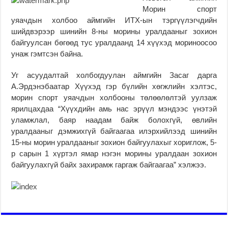
Морин спорт
уяачдын холбоо аймгийн ИТХ-ын тэргүүлэгчдийн
шийдвэрээр шинийн 8-ны морины уралдааныг зохион
байгуулсан бөгөөд тус уралдаанд 14 хүүхэд мориноосоо
унаж гэмтсэн байна.
Уг асуудалтай холбогдуулан аймгийн Засаг дарга
А.Эрдэнэбаатар Хүүхэд гэр бүлийн хөгжлийн хэлтэс,
морин спорт уяачдын холбооны төлөөлөлтэй уулзаж
ярилцахдаа “Хүүхдийн амь нас эрүүл мэндээс үнэтэй
уламжлал, баяр наадам байж болохгүй, өвлийн
уралдааныг дэмжихгүй байгаагаа илэрхийлээд шинийн
15-ны морин уралдааныг зохион байгуулахыг хориглож, 5-
р сарын 1 хүртэл ямар нэгэн морины уралдаан зохион
байгуулахгүй байх захирамж гаргаж байгаагаа” хэлжээ.