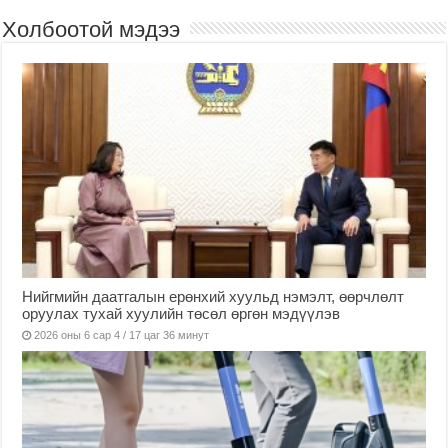
Холбоотой мэдээ
Нийгмийн даатгалын ерөнхий хуульд нэмэлт, өөрчлөлт
оруулах тухай хуулийн төсөл өргөн мэдүүлэв
2026 оны 6 сар 4 / 17 цаг 36 минут