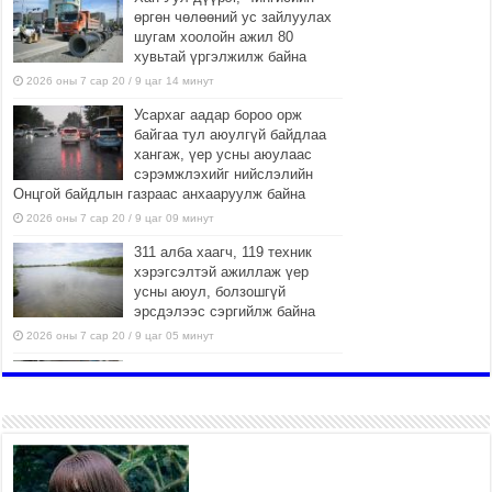
өргөн чөлөөний ус зайлуулах
шугам хоолойн ажил 80
хувьтай үргэлжилж байна
2026 оны 7 сар 20 / 9 цаг 14 минут
Усархаг аадар бороо орж
байгаа тул аюулгүй байдлаа
хангаж, үер усны аюулаас
сэрэмжлэхийг нийслэлийн
Онцгой байдлын газраас анхааруулж байна
2026 оны 7 сар 20 / 9 цаг 09 минут
311 алба хаагч, 119 техник
хэрэгсэлтэй ажиллаж үер
усны аюул, болзошгүй
эрсдэлээс сэргийлж байна
2026 оны 7 сар 20 / 9 цаг 05 минут
Аяллаа зөв төлөвлөхийг
иргэдэд зөвлөж байна
2026 оны 7 сар 16 / 11 цаг 50 минут
Үер усны болзошгүй аюулаас
сэргийлж, холбогдох