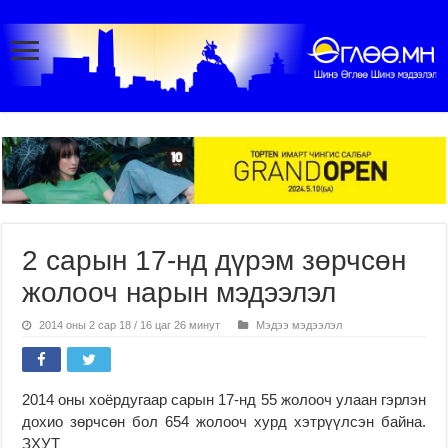
2 сарын 17-нд дүрэм зөрчсөн
жолооч нарын мэдээлэл
2014 оны 2 сар 18 / 16 цаг 26 минут
Мэдээ мэдээлэл
2014 оны хоёрдугаар сарын 17-нд 55 жолооч улаан гэрлэн
дохио зөрчсөн бол 654 жолооч хурд хэтрүүлсэн байна.
ЗХУТ