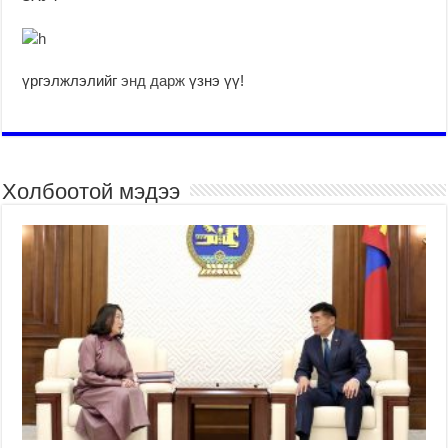
үргэлжлэлийг
энд дарж
үзнэ үү!
Холбоотой мэдээ