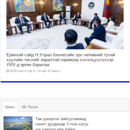
Ерөнхий сайд Н.Учрал Бизнесийн эрх чөлөөний тухай
хуулийн төслийг яаралтай горимоор хэлэлцүүлэхээр
УИХ-д өргөн барилаа
2026 оны 6 сар 4 / 16 цаг 42 минут
Шинэ
Их Үзсэн
Төв цэвэрлэх байгууламжид
хоногт дунджаар 3 тонн хатуу
хог хаягдал ирж байна