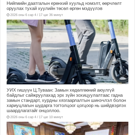
Нийгмийн даатгалын ерөнхий хуульд нэмэлт, өөрчлөлт
оруулах тухай хуулийн төсөл өргөн мэдүүлэв
2026 оны 6 сар 4 / 17 цаг 36 минут
УИХ гишүүн Ц.Туваан: Замын хөдөлгөөний аюулгүй
байдлыг сайжруулахад эрх зүйн зохицуулалтаас гадна
замын стандарт, хурдны хязгаарлалтын шинэчлэл болон
хариуцлагын шударга тогтолцоог цогцоор нь шийдвэрлэх
шаардлагатайг онцоллоо.
2026 оны 6 сар 4 / 17 цаг 10 минут