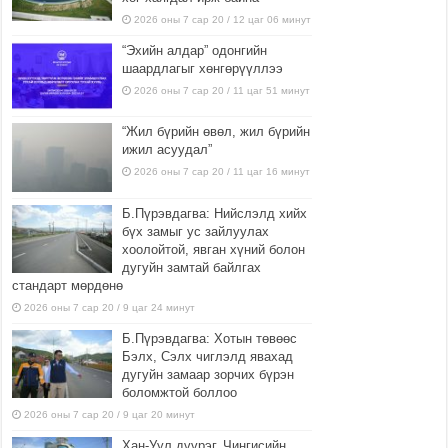
2026 оны 7 сар 20 / 12 цаг 06 минут
“Эхийн алдар” одонгийн
шаардлагыг хөнгөрүүллээ
2026 оны 7 сар 20 / 11 цаг 51 минут
“Жил бүрийн өвөл, жил бүрийн
ижил асуудал”
2026 оны 7 сар 20 / 11 цаг 16 минут
Б.Пүрэвдагва: Нийслэлд хийх
бүх замыг ус зайлуулах
хоолойтой, явган хүний болон
дугуйн замтай байлгах
стандарт мөрдөнө
2026 оны 7 сар 20 / 9 цаг 24 минут
Б.Пүрэвдагва: Хотын төвөөс
Бэлх, Сэлх чиглэлд явахад
дугуйн замаар зорчих бүрэн
боломжтой боллоо
2026 оны 7 сар 20 / 9 цаг 20 минут
Хан-Уул дүүрэг, Чингисийн