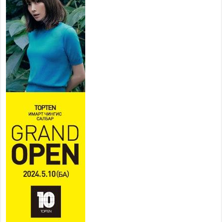
байгууллагууд өндөржүүлсэн
бэлэн байдалд ажиллаж байна
2026 оны 7 сар 15 / 13 цаг 06 минут
Монгол адууны үнэ цэнийг
дэлхийд сурталчлах “Дэлхийн
адууны өдөр”-т 15000 морьтон
оролцож байна
2026 оны 7 сар 15 / 11 цаг 51 минут
Шагайн харвааны насанд хүрэгчдийн багийн
төрөлд 106 багийн 848 харваач өрсөлдөж,
шилдгүүд шалгарав
2026 оны 7 сар 15 / 11 цаг 45 минут
Үндэсний их баяр наадмын сур харвааны
шагналыг нийслэлийн Засаг дарга бөгөөд
Улаанбаатар хотын Захирагч Б.Пүрэвдагва
гардууллаа
2026 оны 7 сар 15 / 11 цаг 41 минут
Нийслэлийн Эрүүл мэндийн газраас 45 баг
иргэдэд тусламж, үйлчилгээ үзүүлж байна
2026 оны 7 сар 15 / 11 цаг 30 минут