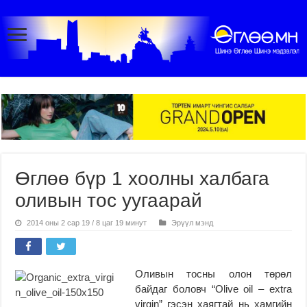
Өглөө бүр 1 хоолны халбага
оливын тос уугаарай
2014 оны 2 сар 19 / 8 цаг 19 минут
Эрүүл мэнд
Оливын тосны олон төрөл
байдаг боловч “Olive oil – extra
virgin” гэсэн хаягтай нь хамгийн