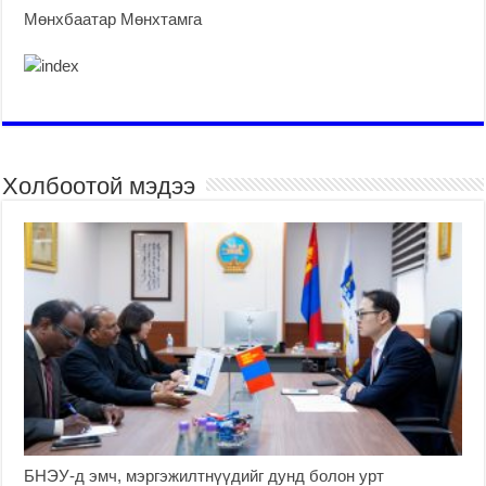
Мөнхбаатар Мөнхтамга
Холбоотой мэдээ
БНЭУ-д эмч, мэргэжилтнүүдийг дунд болон урт