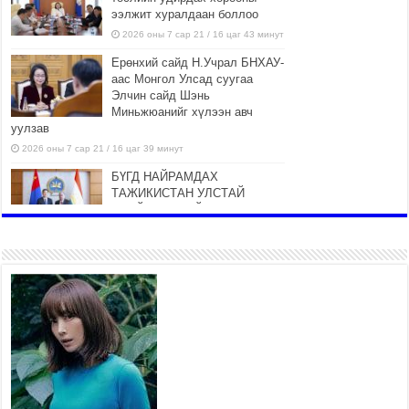
ээлжит хуралдаан боллоо
2026 оны 7 сар 21 / 16 цаг 43 минут
Ерөнхий сайд Н.Учрал БНХАУ-
аас Монгол Улсад суугаа
Элчин сайд Шэнь
Миньжюанийг хүлээн авч
уулзав
2026 оны 7 сар 21 / 16 цаг 39 минут
БҮГД НАЙРАМДАХ
ТАЖИКИСТАН УЛСТАЙ
ЭДИЙН ЗАСГИЙН ХАМТЫН
АЖИЛЛАГААГ ӨРГӨЖҮҮЛНЭ
2026 оны 7 сар 21 / 16 цаг 34 минут
26,992 суралцагч хотхоны бага
сургуульд, 8100 суралцагч
төрөлжсөн ахлах сургуульд
суралцана
2026 оны 7 сар 21 / 13 цаг 43 минут
COP17 хурлын үеэрх замын
хөдөлгөөн, нийтийн тээврийн
зохицуулалт, сургууль,