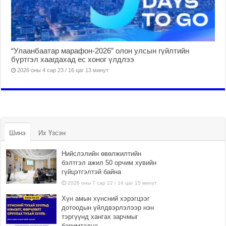
“Улаанбаатар марафон-2026” олон улсын гүйлтийн
бүртгэл хаагдахад ес хоног үлдлээ
2026 оны 4 сар 23 / 16 цаг 13 минут
Шинэ
Их Үзсэн
Нийслэлийн өвөлжилтийн
бэлтгэл ажил 50 орчим хувийн
гүйцэтгэлтэй байна
2026 оны 7 сар 22 / 14 цаг 15 минут
Хүн амын хүнсний хэрэгцээг
дотоодын үйлдвэрлэлээр нэн
тэргүүнд хангах зарчмыг
баримтална