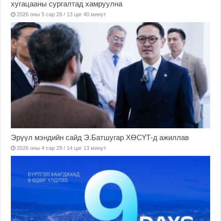
хугацааны сургалтад хамруулна
2026 оны 5 сар 28 / 13 цаг 40 минут
Эрүүл мэндийн сайд Э.Батшугар ХӨСҮТ-д ажиллав
2026 оны 4 сар 29 / 14 цаг 13 минут