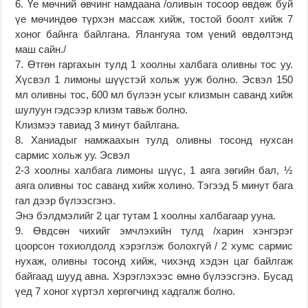
6. Үе мөчний өвчинг намдаана /оливын тосоор өвдөж буй
үе мөчиндөө түрхэн массаж хийж, тостой боолт хийж 7
хоног байнга байлгана. Ялангуяа том үений өвдөлтэнд
маш сайн./
7. Өтгөн гаргахын тулд 1 хоолны халбага оливны тос уу.
Хүсвэл 1 лимоны шүүстэй хольж ууж болно. Эсвэл 150
мл оливны тос, 600 мл бүлээн усыг клизмын саванд хийж
шулуун гэдсээр клизм тавьж болно.
Клизмээ тавиад 3 минут байлгана.
8. Ханиадыг намжаахын тулд оливны тосонд нухсан
сармис хольж уу. Эсвэл
2-3 хоолны халбага лимоны шүүс, 1 аяга зөгийн бал, ½
аяга оливны тос саванд хийж холино. Тэгээд 5 минут бага
гал дээр бүлээсгэнэ.
Энэ бэлдмэлийг 2 цаг тутам 1 хоолны халбагаар ууна.
9. Өвдсөн чихийг эмчлэхийн тулд /харин хэнгэрэг
цоорсон тохиолдолд хэрэглэж болохгүй / 2 хумс сармис
нухаж, оливны тосонд хийж, чихэнд хэдэн цаг байлгаж
байгаад шууд авна. Хэрэглэхээс өмнө бүлээсгэнэ. Бусад
үед 7 хоног хүртэл хөргөгчинд хадгалж болно.