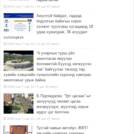
2026 оны 7 сар 22 / 14 цаг 07 минут
Аюулгүй байдал, гадаад
бодлогын байнгын хороо
ээлжит чуулганы хугацаанд 18
удаа хуралдаж, 36 асуудал
хэлэлцжээ
2026 оны 7 сар 22 / 11 цаг 43 минут
“4 улирлын турш үйл
ажиллагаа явуулах
боломжтой-Хүүхэд хөгжүүлэх
төв” байгуулах төсөлд төр,
хувийн хэвшлийн түншлэлийн хүрээнд хамтран
ажиллахыг урьж байна
2026 оны 7 сар 22 / 9 цаг 28 минут
Б.Пүрэвдагва: “Урт цагаан”-ыг
залуучууд чөлөөт цагаа
өнгөрүүлдэг, жуулчид зорьж
ирдэг цэг болгоно
2026 оны 7 сар 21 / 16 цаг 47 минут
Тусгай замын автобус /BRT/
төслийн удирдах хорооны