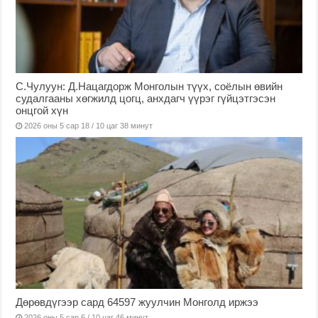
С.Чулуун: Д.Нацагдорж Монголын түүх, соёлын өвийн
судалгааны хөгжилд цогц, анхдагч үүрэг гүйцэтгэсэн
онцгой хүн
2026 оны 5 сар 18 / 10 цаг 38 минут
Дөрөвдүгээр сард 64597 жуулчин Монголд иржээ
2026 оны 5 сар 6 / 10 цаг 46 минут