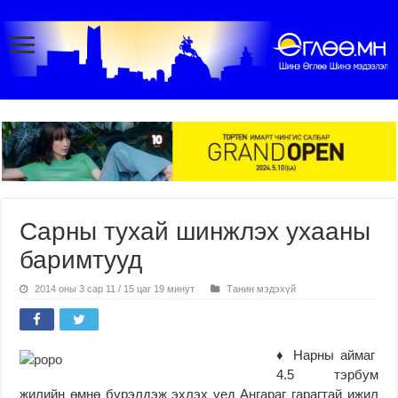
Сарны тухай шинжлэх ухааны
баримтууд
2014 оны 3 сар 11 / 15 цаг 19 минут
Танин мэдэхүй
♦ Нарны аймаг
4.5 тэрбум
жилийн өмнө бүрэлдэж эхлэх үед Ангараг гарагтай ижил