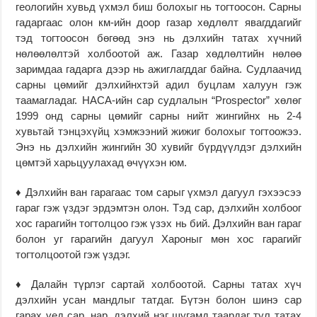
геологийн хувьд үхмэл биш болохыг нь тогтоосон. Сарны
гадаргаас олон км-ийн доор газар хөдлөлт явагддагийг
тэд тогтоосон бөгөөд энэ нь дэлхийн татах хүчний
нөлөөлөлтэй холбоотой аж. Газар хөдлөлтийн нөлөө
заримдаа гадарга дээр нь ажиглагддаг байна. Судлаачид
сарны цөмийг дэлхийнхтэй адил буцлам халуун гэж
таамагладаг. НАСА-ийн cap судлалын “Prospector” хөлөг
1999 онд сарны цөмийг сарны нийт жингийнх нь 2-4
хувьтай тэнцэхүйц хэмжээний жижиг болохыг тогтоожээ.
Энэ нь дэлхийн жингийн 30 хувийг бүрдүүлдэг дэлхийн
цөмтэй харьцуулахад өчүүхэн юм.
♦ Дэлхийн ван гарагаас том сарыг үхмэл дагуул гэхээсээ
гараг гэж үздэг эрдэмтэн олон. Тэд cap, дэлхийн холбоог
хос гарагийн тогтолцоо гэж үзэх нь бий. Дэлхийн ван гараг
болон уг гарагийн дагуул Хароныг мөн хос гарагийг
тогтолцоотой гэж үздэг.
♦ Далайн түрлэг сартай холбоотой. Сарны татах хүч
дэлхийн усан мандлыг татдаг. Бүтэн болон шинэ cap
гарах үед cap, нар, дэлхий нэг шугамд таардаг тул татах