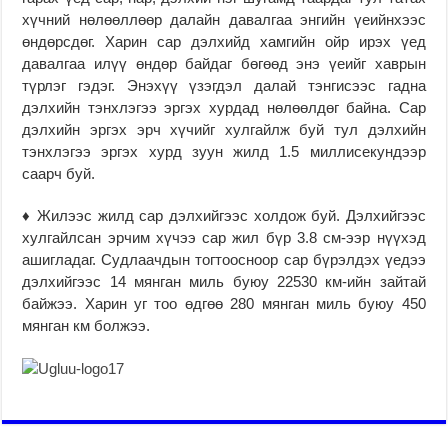
хүчний нөлөөллөөр далайн давалгаа энгийн үеийнхээс
өндөрсдөг. Харин cap дэлхийд хамгийн ойр ирэх үед
давалгаа илүү өндөр байдаг бөгөөд энэ үеийг хаврын
түрлэг гэдэг. Энэхүү үзэгдэл далай тэнгисээс гадна
дэлхийн тэнхлэгээ эргэх хурдад нөлөөлдөг байна. Cap
дэлхийн эргэх эрч хүчийг хулгайлж буй тул дэлхийн
тэнхлэгээ эргэх хурд зуун жилд 1.5 миллисекундээр
саарч буй.
♦ Жилээс жилд cap дэлхийгээс холдож буй. Дэлхийгээс
хулгайлсан эрчим хүчээ cap жил бүр 3.8 см-ээр нүүхэд
ашигладаг. Судлаачдын тогтоосноор cap бүрэлдэх үедээ
дэлхийгээс 14 мянган миль буюу 22530 км-ийн зайтай
байжээ. Харин уг тоо өдгөө 280 мянган миль буюу 450
мянган км болжээ.