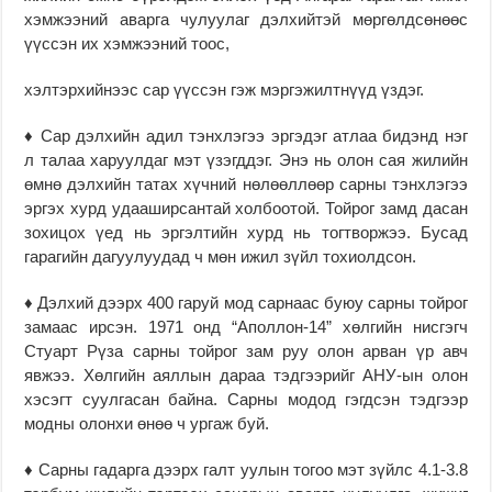
хэмжээний аварга чулуулаг дэлхийтэй мөргөлдсөнөөс
үүссэн их хэмжээний тоос,
хэлтэрхийнээс cap үүссэн гэж мэргэжилтнүүд үздэг.
♦ Cap дэлхийн адил тэнхлэгээ эргэдэг атлаа бидэнд нэг
л талаа харуулдаг мэт үзэгддэг. Энэ нь олон сая жилийн
өмнө дэлхийн татах хүчний нөлөөллөөр сарны тэнхлэгээ
эргэх хурд удааширсантай холбоотой. Тойрог замд дасан
зохицох үед нь эргэлтийн хурд нь тогтворжээ. Бусад
гарагийн дагуулуудад ч мөн ижил зүйл тохиолдсон.
♦ Дэлхий дээрх 400 гаруй мод сарнаас буюу сарны тойрог
замаас ирсэн. 1971 онд “Аполлон-14” хөлгийн нисгэгч
Стуарт Рүза сарны тойрог зам руу олон арван үр авч
явжээ. Хөлгийн аяллын дараа тэдгээрийг АНУ-ын олон
хэсэгт суулгасан байна. Сарны модод гэгдсэн тэдгээр
модны олонхи өнөө ч ургаж буй.
♦ Сарны гадарга дээрх галт уулын тогоо мэт зүйлс 4.1-3.8