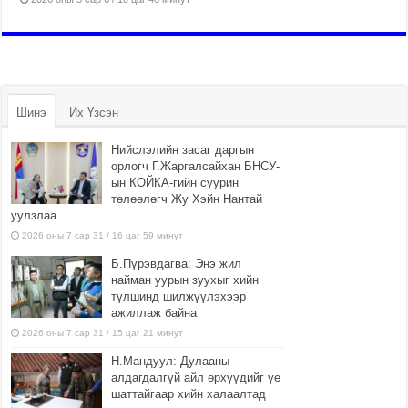
Шинэ
Их Үзсэн
Нийслэлийн засаг даргын
орлогч Г.Жаргалсайхан БНСУ-
ын КОЙКА-гийн суурин
төлөөлөгч Жу Хэйн Нантай
уулзлаа
2026 оны 7 сар 31 / 16 цаг 59 минут
Б.Пүрэвдагва: Энэ жил
найман уурын зуухыг хийн
түлшинд шилжүүлэхээр
ажиллаж байна
2026 оны 7 сар 31 / 15 цаг 21 минут
Н.Мандуул: Дулааны
алдагдалгүй айл өрхүүдийг үе
шаттайгаар хийн халаалтад