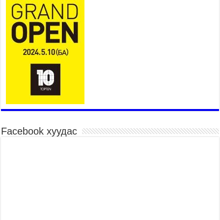
Бүгд Найрамдах Киргиз Улстай худалдаа,
тээвэр, логистикийн хамтын ажиллагааг
өргөжүүлнэ
2026 оны 7 сар 30 / 15 цаг 19 минут
Шадар сайд Н.Номтойбаяр яамдын Төрийн
нарийн бичгийн дарга нартай шуурхай
хуралдлаа
2026 оны 7 сар 30 / 15 цаг 12 минут
Бага орлоготой иргэдийн орлогод татвар
ногдуулахгүй байх эрх зүйн орчныг бүрдүүллээ
2026 оны 7 сар 30 / 15 цаг 02 минут
Монгол Улсын хуулиудын 55.9 хувьд хуулийн
Facebook хуудас
хэрэгжилтийн үр дагаврын үнэлгээ хийгджээ
2026 оны 7 сар 30 / 14 цаг 55 минут
Б.Пүрэвдагва: Өвөлжилтийн бэлтгэлийн
хүрээнд нийслэлд 573 төсөл, арга хэмжээг
хэрэгжүүлж байна
2026 оны 7 сар 29 / 16 цаг 18 минут
Ерөнхий сайд Н.Учрал олимпиадын хүрээнд
гарсан зардлыг шийдвэрлэж өгөхөөр болов