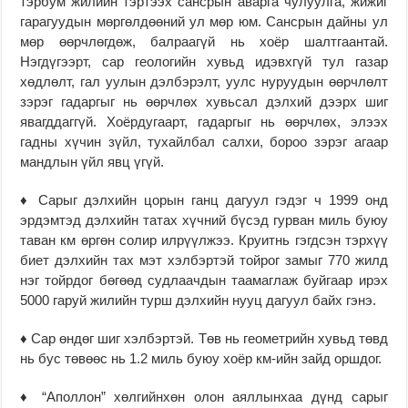
тэрбум жилийн тэртээх сансрын аварга чулуулга, жижиг
гарагуудын мөргөлдөөний ул мөр юм. Сансрын дайны ул
мөр өөрчлөгдөж, балраагүй нь хоёр шалтгаантай.
Нэгдүгээрт, cap геологийн хувьд идэвхгүй тул газар
хөдлөлт, гал уулын дэлбэрэлт, уулс нуруудын өөрчлөлт
зэрэг гадаргыг нь өөрчлөх хувьсал дэлхий дээрх шиг
явагддаггүй. Хоёрдугаарт, гадаргыг нь өөрчлөх, элээх
гадны хүчин зүйл, тухайлбал салхи, бороо зэрэг агаар
мандлын үйл явц үгүй.
♦ Сарыг дэлхийн цорын ганц дагуул гэдэг ч 1999 онд
эрдэмтэд дэлхийн татах хүчний бүсэд гурван миль буюу
таван км өргөн солир илрүүлжээ. Круитнь гэгдсэн тэрхүү
биет дэлхийн тах мэт хэлбэртэй тойрог замыг 770 жилд
нэг тойрдог бөгөөд судлаачдын таамаглаж буйгаар ирэх
5000 гаруй жилийн турш дэлхийн нууц дагуул байх гэнэ.
♦ Cap өндөг шиг хэлбэртэй. Төв нь геометрийн хувьд төвд
нь бус төвөөс нь 1.2 миль буюу хоёр км-ийн зайд оршдог.
♦ “Аполлон” хөлгийнхөн олон аяллынхаа дүнд сарыг