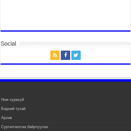
2026 оны 7 сар 29 / 14 цаг 36 минут
435 борлуулалтын цэгээр 280,000 тонн хагас
коксон түлшийг айл, өрхүүдэд борлуулна
2026 оны 7 сар 29 / 14 цаг 30 минут
Шадар сайд Н.Номтойбаяр: Эрт сэрэмжлүүлэх
тогтолцоо, шинэ технологи гамшгийн эрсдэлийг
Social
бууруулах гол хөшүүрэг
2026 оны 7 сар 29 / 14 цаг 25 минут
Монгол Улсын эрэн хайх, аврах ажиллагааны
чадавхыг олон улсын түвшинд хүргэнэ
2026 оны 7 сар 29 / 14 цаг 20 минут
УИХ-ын дарга С.Бямбацогт “Хар жагсаалт”-ын
асуудлыг цэгцлэх чиглэлээр Монголбанкны
удирдлагад 30 хоногийн хугацаатай үүрэг өглөө
2026 оны 7 сар 29 / 14 цаг 15 минут
Ном хурахуй
Хаврын ээлжит чуулганы хугацаанд Улсын Их
Бидний тухай
Хурлын гишүүдээс 16 асуулт, 27 асуулга
тавьжээ
Архив
2026 оны 7 сар 29 / 14 цаг 10 минут
Сурталчилгаа байрлуулах
Б.Пүрэвдагва: “Сэлбэ” төслийг амжилттай