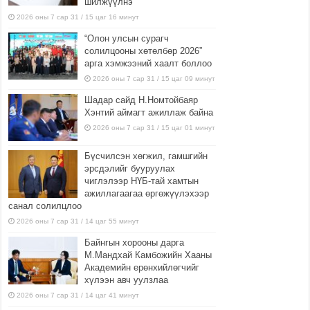
шилжүүлнэ
2026 оны 7 сар 31 / 15 цаг 16 минут
“Олон улсын сурагч
солилцооны хөтөлбөр 2026”
арга хэмжээний хаалт боллоо
2026 оны 7 сар 31 / 15 цаг 09 минут
Шадар сайд Н.Номтойбаяр
Хэнтий аймагт ажиллаж байна
2026 оны 7 сар 31 / 15 цаг 01 минут
Бүсчилсэн хөгжил, гамшгийн
эрсдэлийг бууруулах
чиглэлээр НҮБ-тай хамтын
ажиллагаагаа өргөжүүлэхээр
санал солилцлоо
2026 оны 7 сар 31 / 14 цаг 55 минут
Байнгын хорооны дарга
М.Мандхай Камбожийн Хааны
Академийн ерөнхийлөгчийг
хүлээн авч уулзлаа
2026 оны 7 сар 31 / 14 цаг 41 минут