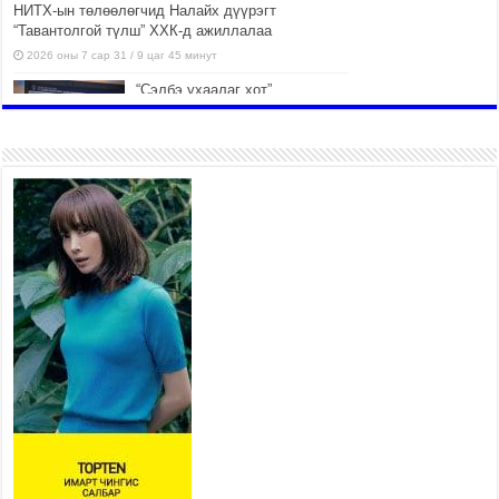
НИТХ-ын төлөөлөгчид Налайх дүүрэгт
“Тавантолгой түлш” ХХК-д ажиллалаа
2026 оны 7 сар 31 / 9 цаг 45 минут
“Сэлбэ ухаалаг хот”
ашиглалтад орсноор
Улаанбаатар хотын орон
сууцны хангамжийн жилийн
эрэлтийн 42 хувийг хангана
2026 оны 7 сар 31 / 9 цаг 23 минут
Г.Жаргалсайхан: Энэ өвөл 400-430 мянган тонн
шахмал түлш хэрэглэнэ
2026 оны 7 сар 30 / 15 цаг 35 минут
Нийслэлийн засаг даргын нэгдүгээр орлогч
Б.Мөнхбат Денвер хот дахь Монгол улсын
өргөмжит консул Ж.Вагенландертай уулзлаа
2026 оны 7 сар 30 / 15 цаг 30 минут
Нийслэл, дүүргийн шуурхай штабууд хүч,
хэрэгслийн бэлэн байдлыг ханган ажиллаж
байна
2026 оны 7 сар 30 / 15 цаг 24 минут