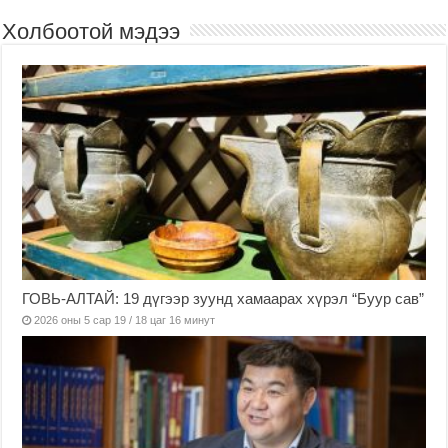
Холбоотой мэдээ
ГОВЬ-АЛТАЙ: 19 дүгээр зуунд хамаарах хүрэл “Буур сав”
2026 оны 5 сар 19 / 18 цаг 16 минут