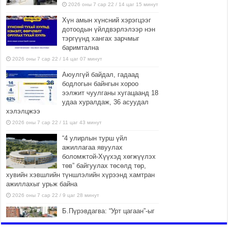
2026 оны 7 сар 22 / 14 цаг 15 минут
Хүн амын хүнсний хэрэгцээг
дотоодын үйлдвэрлэлээр нэн
тэргүүнд хангах зарчмыг
баримтална
2026 оны 7 сар 22 / 14 цаг 07 минут
Аюулгүй байдал, гадаад
бодлогын байнгын хороо
ээлжит чуулганы хугацаанд 18
удаа хуралдаж, 36 асуудал
хэлэлцжээ
2026 оны 7 сар 22 / 11 цаг 43 минут
“4 улирлын турш үйл
ажиллагаа явуулах
боломжтой-Хүүхэд хөгжүүлэх
төв” байгуулах төсөлд төр,
хувийн хэвшлийн түншлэлийн хүрээнд хамтран
ажиллахыг урьж байна
2026 оны 7 сар 22 / 9 цаг 28 минут
Б.Пүрэвдагва: “Урт цагаан”-ыг
залуучууд чөлөөт цагаа