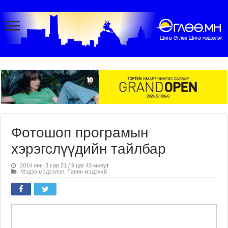
Фотошоп програмын
хэрэгслүүдийн тайлбар
2014 оны 3 сар 21 / 9 цаг 40 минут
Мэдээ мэдээлэл
,
Танин мэдэхүй