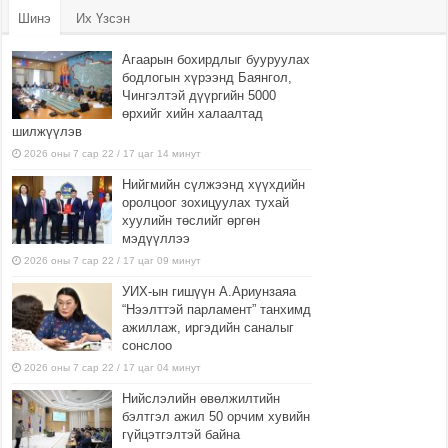
Шинэ
Их Үзсэн
Агаарын бохирдлыг бууруулах
бодлогын хүрээнд Баянгол,
Чингэлтэй дүүргийн 5000
өрхийг хийн халаалтад
шилжүүлэв
2026 оны 7 сар 22 / 17 цаг 14 минут
Нийгмийн сүлжээнд хүүхдийн
оролцоог зохицуулах тухай
хуулийн төслийг өргөн
мэдүүллээ
2026 оны 7 сар 22 / 17 цаг 09 минут
УИХ-ын гишүүн А.Ариунзаяа
“Нээлттэй парламент” танхимд
ажиллаж, иргэдийн саналыг
сонслоо
2026 оны 7 сар 22 / 17 цаг 04 минут
Нийслэлийн өвөлжилтийн
бэлтгэл ажил 50 орчим хувийн
гүйцэтгэлтэй байна