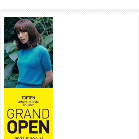
өнгөрүүлдэг, жуулчид зорьж
ирдэг цэг болгоно
2026 оны 7 сар 21 / 16 цаг 47 минут
Тусгай замын автобус /BRT/
төслийн удирдах хорооны
ээлжит хуралдаан боллоо
2026 оны 7 сар 21 / 16 цаг 43 минут
Ерөнхий сайд Н.Учрал БНХАУ-
аас Монгол Улсад суугаа
Элчин сайд Шэнь
Миньжюанийг хүлээн авч
уулзав
2026 оны 7 сар 21 / 16 цаг 39 минут
БҮГД НАЙРАМДАХ ТАЖИКИСТАН УЛСТАЙ
ЭДИЙН ЗАСГИЙН ХАМТЫН АЖИЛЛАГААГ
ӨРГӨЖҮҮЛНЭ
2026 оны 7 сар 21 / 16 цаг 34 минут
26,992 суралцагч хотхоны бага сургуульд, 8100
суралцагч төрөлжсөн ахлах сургуульд
суралцана
2026 оны 7 сар 21 / 13 цаг 43 минут