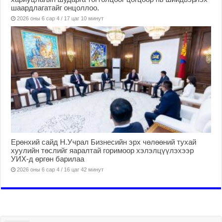
шаардлагатайг онцоллоо.
2026 оны 6 сар 4 / 17 цаг 10 минут
Ерөнхий сайд Н.Учрал Бизнесийн эрх чөлөөний тухай
хуулийн төслийг яаралтай горимоор хэлэлцүүлэхээр
УИХ-д өргөн барилаа
2026 оны 6 сар 4 / 16 цаг 42 минут