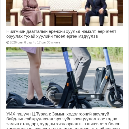
Нийгмийн даатгалын ерөнхий хуульд нэмэлт, өөрчлөлт
оруулах тухай хуулийн төсөл өргөн мэдүүлэв
2026 оны 6 сар 4 / 17 цаг 36 минут
УИХ гишүүн Ц.Туваан: Замын хөдөлгөөний аюулгүй
байдлыг сайжруулахад эрх зүйн зохицуулалтаас гадна
замын стандарт, хурдны хязгаарлалтын шинэчлэл болон
хариуцлагын шударга тогтолцоог цогцоор нь шийдвэрлэх