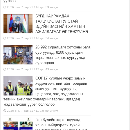
уулзав
2026 оны 7 сар 21 / 16 цаг 39 минут
БҮГД НАЙРАМДАХ
ТАЖИКИСТАН УЛСТАЙ
ЭДИЙН ЗАСГИЙН ХАМТЫН
АЖИЛЛАГААГ ӨРГӨЖҮҮЛНЭ
2026 оны 7 сар 21 / 16 цаг 34 минут
26,992 суралцагч хотхоны бага
сургуульд, 8100 суралцагч
төрөлжсөн ахлах сургуульд
суралцана
2026 оны 7 сар 21 / 13 цаг 43 минут
COP17 хурлын үеэрх замын
хөдөлгөөн, нийтийн тээврийн
зохицуулалт, сургууль,
цэцэрлэг, зах, худалдааны
төвийн ажиллах хуваарийг гаргаж, иргэдэд
мэдээлэхийг үүрэг болголоо
2026 оны 7 сар 21 / 11 цаг 59 минут
Гэр бүлийн хэрэг шүүхэд
хянан шийдвэрлэх тухай