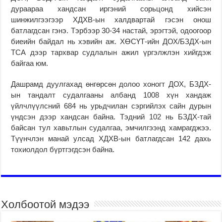
дураараа хандсан иргэний сорьцонд хийсэн
шинжилгээгээр ХДХВ-ын халдвартай гэсэн онош
батлагдсан гэнэ. Тэрбээр 30-34 настай, эрэгтэй, одоогоор
биеийн байдал нь хэвийн аж. ХӨСҮТ-ийн ДОХ/БЗДХ-ын
ТСА дээр тархвар судлалын ажил үргэлжлэн хийгдэж
байгаа юм.
Дашрамд дуулгахад өнгөрсөн долоо хоногт ДОХ, БЗДХ-
ын тандалт судалгааны албанд 1008 хүн хандаж
үйлчлүүлсний 684 нь урьдчилан сэргийлэх сайн дурын
үндсэн дээр хандсан байна. Тэдний 102 нь БЗДХ-тай
байсан тул хавьтлын судалгаа, эмчилгээнд хамрагджээ.
Түүнчлэн манай улсад ХДХВ-ын батлагдсан 142 дахь
тохиолдол бүртгэгдсэн байна.
Холбоотой мэдээ