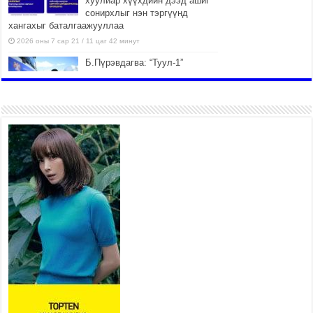
хуулиар хүүхдийн дээд ашиг
сонирхлыг нэн тэргүүнд
хангахыг баталгаажууллаа
2026 оны 7 сар 21 / 11 цаг 42 минут
Б.Пүрэвдагва: “Туул-1”
коллекторыг ашиглалтад
оруулж байж бид гэр
хорооллыг барилгажуулна
2026 оны 7 сар 21 / 10 цаг 15 минут
НИЙСЛЭЛ, АЙМГИЙН
УДИРДЛАГУУДЫН АЖЛЫГ
ХҮНД СУРТЛЫГ БУУРУУЛЖ,
ИРГЭД, АЖ АХУЙН НЭГЖИЙН
АЧААГ ХЭРХЭН ХӨНГӨЛСНӨӨР ДҮГНЭНЭ
2026 оны 7 сар 21 / 10 цаг 09 минут
Байнгын хорооны дарга
М.Мандхай Цөлжилттэй
тэмцэх тухай НҮБ-ын
конвенцын талуудын 17 дугаар
бага хурал (СОР17)-ын бэлтгэл ажлын явцтай
танилцлаа
2026 оны 7 сар 21 / 10 цаг 03 минут