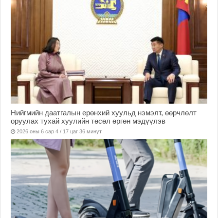
Нийгмийн даатгалын ерөнхий хуульд нэмэлт, өөрчлөлт
оруулах тухай хуулийн төсөл өргөн мэдүүлэв
2026 оны 6 сар 4 / 17 цаг 36 минут