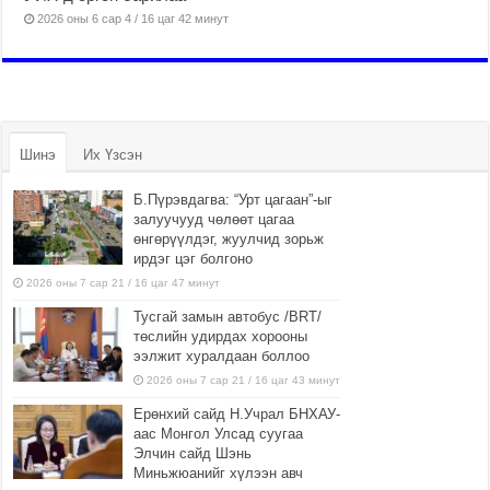
2026 оны 6 сар 4 / 16 цаг 42 минут
Шинэ
Их Үзсэн
Б.Пүрэвдагва: “Урт цагаан”-ыг
залуучууд чөлөөт цагаа
өнгөрүүлдэг, жуулчид зорьж
ирдэг цэг болгоно
2026 оны 7 сар 21 / 16 цаг 47 минут
Тусгай замын автобус /BRT/
төслийн удирдах хорооны
ээлжит хуралдаан боллоо
2026 оны 7 сар 21 / 16 цаг 43 минут
Ерөнхий сайд Н.Учрал БНХАУ-
аас Монгол Улсад суугаа
Элчин сайд Шэнь
Миньжюанийг хүлээн авч