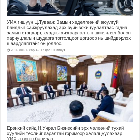
УИХ гишүүн Ц.Туваан: Замын хөдөлгөөний аюулгүй
байдлыг сайжруулахад эрх зүйн зохицуулалтаас гадна
замын стандарт, хурдны хязгаарлалтын шинэчлэл болон
хариуцлагын шударга тогтолцоог цогцоор нь шийдвэрлэх
шаардлагатайг онцоллоо.
2026 оны 6 сар 4 / 17 цаг 10 минут
Ерөнхий сайд Н.Учрал Бизнесийн эрх чөлөөний тухай
хуулийн төслийг яаралтай горимоор хэлэлцүүлэхээр
УИХ-д өргөн барилаа