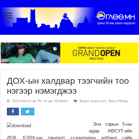
ДОХ-ын халдвар тээгчийн тоо
нэгээр нэмэгджээ
2013 оны 6 сар 18 / 14 цаг 28 минут
Мэдээ мэдээлэл
,
Эрүүл Мэнд
Энэ сарын 5-ны
өдөр ХӨСҮТ-ийн
ДОХ, БЗДХ-ын тандалт судалгааны албанд сайн