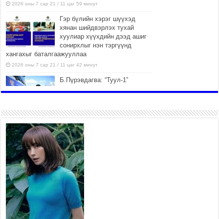
2026 оны 7 сар 21 / 11 цаг 59 минут
Гэр бүлийн хэрэг шүүхэд
хянан шийдвэрлэх тухай
хуулиар хүүхдийн дээд ашиг
сонирхлыг нэн тэргүүнд
хангахыг баталгаажууллаа
2026 оны 7 сар 21 / 11 цаг 42 минут
Б.Пүрэвдагва: “Туул-1”
коллекторыг ашиглалтад
оруулж байж бид гэр
хорооллыг барилгажуулна
2026 оны 7 сар 21 / 10 цаг 15 минут
НИЙСЛЭЛ, АЙМГИЙН
УДИРДЛАГУУДЫН АЖЛЫГ
ХҮНД СУРТЛЫГ БУУРУУЛЖ,
ИРГЭД, АЖ АХУЙН НЭГЖИЙН
АЧААГ ХЭРХЭН ХӨНГӨЛСНӨӨР ДҮГНЭНЭ
2026 оны 7 сар 21 / 10 цаг 09 минут
Байнгын хорооны дарга
М.Мандхай Цөлжилттэй
тэмцэх тухай НҮБ-ын