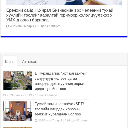
Ерөнхий сайд Н.Учрал Бизнесийн эрх чөлөөний тухай
хуулийн төслийг яаралтай горимоор хэлэлцүүлэхээр
УИХ-д өргөн барилаа
2026 оны 6 сар 4 / 16 цаг 42 минут
Шинэ
Их Үзсэн
Б.Пүрэвдагва: “Урт цагаан”-ыг
залуучууд чөлөөт цагаа
өнгөрүүлдэг, жуулчид зорьж
ирдэг цэг болгоно
2026 оны 7 сар 21 / 16 цаг 47 минут
Тусгай замын автобус /BRT/
төслийн удирдах хорооны
ээлжит хуралдаан боллоо
2026 оны 7 сар 21 / 16 цаг 43 минут