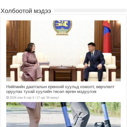
Холбоотой мэдээ
Нийгмийн даатгалын ерөнхий хуульд нэмэлт, өөрчлөлт
оруулах тухай хуулийн төсөл өргөн мэдүүлэв
2026 оны 6 сар 4 / 17 цаг 36 минут