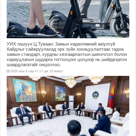
УИХ гишүүн Ц.Туваан: Замын хөдөлгөөний аюулгүй
байдлыг сайжруулахад эрх зүйн зохицуулалтаас гадна
замын стандарт, хурдны хязгаарлалтын шинэчлэл болон
хариуцлагын шударга тогтолцоог цогцоор нь шийдвэрлэх
шаардлагатайг онцоллоо.
2026 оны 6 сар 4 / 17 цаг 10 минут