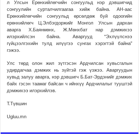
л Улсын Ерөнхийлөгчийн сонгуульд нэр дэвшигчид
сонгуулийн сурталчилгаагаа хийж байна. АН-аас
Ерөнхийлөгчийн сонгуульд өрсөлдөж буй одоогийн
ерөнхийлөгч Ц.Элбэгдоржийг Монгол Улсын дархан
аварга Х.Баянмөнх, Ж.Мөнхбат нар дэмжихээ
илэрхийлсэн байна. Аваргууд “Эхлүүлснээ
гүйцээлгэхийн тулд илүүгээ сунгах хэрэгтэй байна”
гэжээ.
Улс төрд олон жил зүтгэсэн Ардчилсан хувьсгалын
удирдагчаа дэмжих нь зүйтэй гэж үзжээ. Аваргуудын
хувьд залуу аварга, нэр дэвшигч Б.Бат-Эрдэнийг дэмжих
байх гэсэн таамаг байсан ч ийнхүү Ардчилалыг тууштэй
дэмжихээ илэрхийлэв.
Т.Түвшин
Ugluu.mn