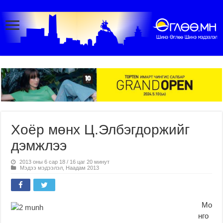
Хоёр мөнх Ц.Элбэгдоржийг
дэмжлээ
2013 оны 6 сар 18 / 16 цаг 20 минут
Мэдээ мэдээлэл
,
Наадам 2013
Мо
нго