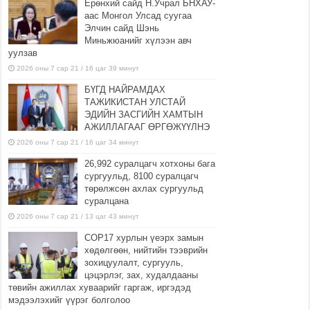
Ерөнхий сайд Н.Учрал БНХАУ-
аас Монгол Улсад суугаа
Элчин сайд Шэнь
Миньжюанийг хүлээн авч
уулзав
2026 оны 7 сар 21 / 16 цаг 39 минут
БҮГД НАЙРАМДАХ
ТАЖИКИСТАН УЛСТАЙ
ЭДИЙН ЗАСГИЙН ХАМТЫН
АЖИЛЛАГААГ ӨРГӨЖҮҮЛНЭ
2026 оны 7 сар 21 / 16 цаг 34 минут
26,992 суралцагч хотхоны бага
сургуульд, 8100 суралцагч
төрөлжсөн ахлах сургуульд
суралцана
2026 оны 7 сар 21 / 13 цаг 43 минут
COP17 хурлын үеэрх замын
хөдөлгөөн, нийтийн тээврийн
зохицуулалт, сургууль,
цэцэрлэг, зах, худалдааны
төвийн ажиллах хуваарийг гаргаж, иргэдэд
мэдээлэхийг үүрэг болголоо