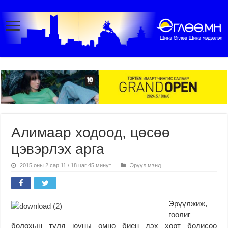
Алимаар ходоод, цөсөө
цэвэрлэх арга
2015 оны 2 сар 11 / 18 цаг 45 минут
Эрүүл мэнд
Эрүүлжиж,
гоолиг
болохын тулд юуны өмнө биен дэх хорт бодисоо