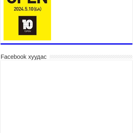
Монгол адууны үнэ цэнийг дэлхийд сурталчлах
“Дэлхийн адууны өдөр”-т 15000 морьтон оролцож
байна
2026 оны 7 сар 15 / 11 цаг 51 минут
Шагайн харвааны насанд хүрэгчдийн багийн
төрөлд 106 багийн 848 харваач өрсөлдөж,
шилдгүүд шалгарав
2026 оны 7 сар 15 / 11 цаг 45 минут
Facebook хуудас
Үндэсний их баяр наадмын сур харвааны
шагналыг нийслэлийн Засаг дарга бөгөөд
Улаанбаатар хотын Захирагч Б.Пүрэвдагва
гардууллаа
2026 оны 7 сар 15 / 11 цаг 41 минут
Нийслэлийн Эрүүл мэндийн газраас 45 баг
иргэдэд тусламж, үйлчилгээ үзүүлж байна
2026 оны 7 сар 15 / 11 цаг 30 минут
Хүчит бөхийн барилдааны тавын даваа
үргэлжилж байна
2026 оны 7 сар 15 / 11 цаг 26 минут