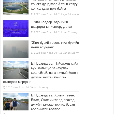
хоногт дунджаар 3 тонн хатуу
хог хаягдал ирж байна
2026 оны 7 сар 20 / 12 цаг 06 минут
“Эхийн алдар” одонгийн
шаардлагыг хөнгөрүүллээ
2026 оны 7 сар 20 / 11 цаг 51 минут
“Жил бүрийн өвөл, жил бүрийн
ижил асуудал”
2026 оны 7 сар 20 / 11 цаг 16 минут
Б.Пүрэвдагва: Нийслэлд хийх
бүх замыг ус зайлуулах
хоолойтой, явган хүний болон
дугуйн замтай байлгах
стандарт мөрдөнө
2026 оны 7 сар 20 / 9 цаг 24 минут
Б.Пүрэвдагва: Хотын төвөөс
Бэлх, Сэлх чиглэлд явахад
дугуйн замаар зорчих бүрэн
боломжтой боллоо