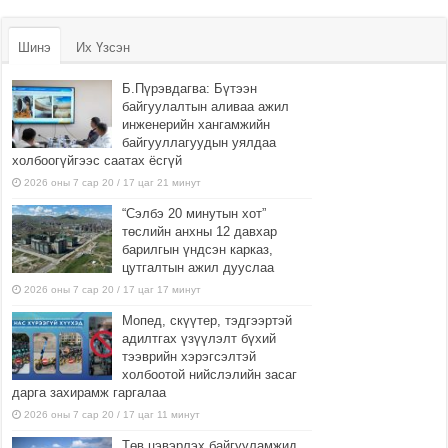
Шинэ
Их Үзсэн
Б.Пүрэвдагва: Бүтээн
байгуулалтын аливаа ажил
инженерийн хангамжийн
байгууллагуудын уялдаа
холбоогүйгээс саатах ёсгүй
2026 оны 7 сар 20 / 17 цаг 21 минут
“Сэлбэ 20 минутын хот”
төслийн анхны 12 давхар
барилгын үндсэн карказ,
цутгалтын ажил дууслаа
2026 оны 7 сар 20 / 17 цаг 17 минут
Мопед, скүүтер, тэдгээртэй
адилтгах үзүүлэлт бүхий
тээврийн хэрэгсэлтэй
холбоотой нийслэлийн засаг
дарга захирамж гаргалаа
2026 оны 7 сар 20 / 17 цаг 11 минут
Төв цэвэрлэх байгууламжид