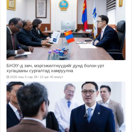
БНЭУ-д эмч, мэргэжилтнүүдийг дунд болон урт
хугацааны сургалтад хамруулна
2026 оны 5 сар 28 / 13 цаг 40 минут