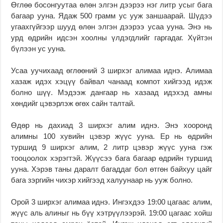
Өглөө босонгуутаа өлөн элгэн дээрээ нэг литр усыг бага
багаар ууна. Ядаж 500 грамм ус ууж заншаарай. Шүдээ
угаахгүйгээр шууд өлөн элгэн дээрээ усаа ууна. Энэ нь
урд өдрийн идсэн хоолны үлдэгдлийг гаргадаг. Хүйтэн
бүлээн ус ууна.
Усаа уучихаад өглөөний 3 ширхэг алимаа иднэ. Алимаа
хазаж идэх хэцүү байвал чанаад компот хийгээд идэж
болно шүү. Мэдээж дангаар нь хазаад идэхэд амны
хөндийг цэвэрлэж өгөх сайн талтай.
Өдөр нь дахиад 3 ширхэг алим иднэ. Энэ хооронд
алимны 100 хувийн цэвэр жүүс ууна. Ер нь өдрийн
туршид 9 ширхэг алим, 2 литр цэвэр жүүс ууна гэж
тооцоолох хэрэгтэй. Жүүсээ бага багаар өдрийн туршид
ууна. Хэрэв таны даралт багаддаг бол өтгөн байхуу цайг
бага зэргийн чихэр хийгээд халуунаар нь ууж болно.
Орой 3 ширхэг алимаа иднэ. Ингэхдээ 19:00 цагаас алим,
жүүс аль алиныг нь бүү хэтрүүлээрэй. 19:00 цагаас хойш