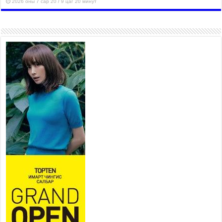
2026 оны 7 сар 20 / 9 цаг 20 минут
Хан-Уул дүүрэг, Чингисийн
өргөн чөлөөний ус зайлуулах
шугам хоолойн ажил 80
хувьтай үргэлжилж байна
2026 оны 7 сар 20 / 9 цаг 14 минут
Усархаг аадар бороо орж байгаа тул аюулгүй
байдлаа хангаж, үер усны аюулаас
сэрэмжлэхийг нийслэлийн Онцгой байдлын
газраас анхааруулж байна
2026 оны 7 сар 20 / 9 цаг 09 минут
311 алба хаагч, 119 техник хэрэгсэлтэй ажиллаж
үер усны аюул, болзошгүй эрсдэлээс сэргийлж
байна
2026 оны 7 сар 20 / 9 цаг 05 минут
Аяллаа зөв төлөвлөхийг иргэдэд зөвлөж байна
2026 оны 7 сар 16 / 11 цаг 50 минут
Үер усны болзошгүй аюулаас сэргийлж,
холбогдох байгууллагууд өндөржүүлсэн бэлэн
байдалд ажиллаж байна
2026 оны 7 сар 15 / 13 цаг 06 минут