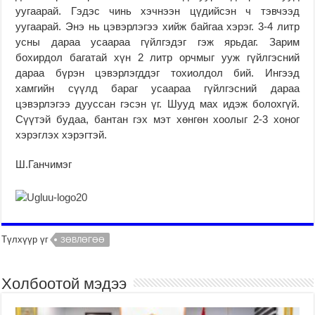
уугаарай. Гэдэс чинь хэчнээн цүдийсэн ч тэвчээд
уугаарай. Энэ нь цэвэрлэгээ хийж байгаа хэрэг. 3-4 литр
усны дараа усаараа гүйлгэдэг гэж ярьдаг. Зарим
бохирдол багатай хүн 2 литр орчмыг ууж гүйлгэсний
дараа бүрэн цэвэрлэгддэг тохиолдол бий. Ингээд
хамгийн сүүлд бараг усаараа гүйлгэсний дараа
цэвэрлэгээ дууссан гэсэн үг. Шууд мах идэж болохгүй.
Сүүтэй будаа, бантан гэх мэт хөнгөн хоолыг 2-3 хоног
хэрэглэх хэрэгтэй.
Ш.Ганчимэг
Түлхүүр үг
ЗӨВЛӨГӨӨ
Холбоотой мэдээ