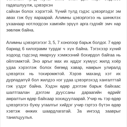
гадагшлуулж, цэвэрхэн
сайхан болох хэрэгтэй. Үүний тулд гэдэс цэвэрлэдэг эм
авах гэж бүү яараарай. Алимны цэвэрлэгээ нь шинжлэх
ухаанаар нотлогдсон хамгийн эрүүл арга гэдгийг эмч нар
зөвлөж байна.
Алимны цэвэрлэгээг 3, 5, 7 хоногоор барьж болдог. 7 өдөр
бариад 6 килограмм турдаг ч хүн байна. Тэгэхээр хүний
ходоод гэдсэнд ямархуу хэмжээний бохирдол байгаа нь
ойлгомжтой. Энэ аргыг мах их иддэг хүмүүс жилд хоёр
удаа хэрэглэж болох бөгөөд хавар, намрын улиралд
цэвэрлэх нь тохиромжтой. Хэрэв маханд хэт их
дурладаггүй бол жилдээ нэг удаа цэвэрлэхэд хангалттай
гэж үздэг байна. Хэдэн өдөр дэглэм барьж байхаас
шалтгаалан дэглэм дууссаны дараагийн өдрийг
амралтын өдөр байхаар зохицуулаарай. Учир нь тэр өдөр
цэвэрлэгээ буюу угаалгыг хийдэг учир гэртээ бүтэн өдөр
хэвтэж өнжих шаардлагатай. За ингээд зааврыг
танилцуулья.