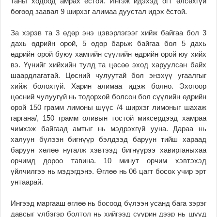
таны ходоод амрах ёстой. Ингэж идэхэд огт өлсөхгүй
бөгөөд заавал 9 ширхэг алимаа дуустал идэх ёстой.
За хэрэв та 3 өдөр энэ цэвэрлэгээг хийж байгаа бол 3
дахь өдрийн орой, 5 өдөр барьж байгаа бол 5 дахь
өдрийн орой буюу хамгийн сүүлийн өдрийн орой юу хийх
вэ. Үүнийг хийхийн тулд та цөсөө эход харуулсан байх
шаардлагатай. Цөсний чулуутай бол энэхүү угаалгыг
хийж болохгүй. Харин алимаа идэж болно. Эхогоор
цөсний чулуугүй нь тодорхой болсон бол сүүлийн өдрийн
орой 150 грамм лимоны шүүс /4 ширхэг лимоныг шахаж
гаргана/, 150 грамм оливын тостой миксердээд хамраа
чимхэж байгаад амтыг нь мэдрэхгүй ууна. Дараа нь
халуун бүлээн бигнүүр бэлдээд баруун тийш хараад
баруун хөлөө нугалж хэвтээд бигнүүрээ хавирганыхаа
орчимд дороо тавина. 10 минут орчим хэвтэхэд
үйлчилгээ нь мэдэгдэнэ. Өглөө нь 06 цагт босох учир эрт
унтаарай.
Ингээд маргааш өглөө нь босоод бүлээн усанд бага зэрэг
давсыг үлбэгэр болтол нь хийгээд суурин дээр нь шууд