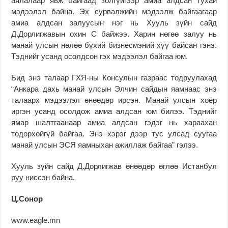
аялалаар явж байгаад золгүйгээр амиа алдсан тухай
мэдээлэл байна. Эх сурвалжийн мэдээлж байгаагаар
амиа алдсан залуусын нэг нь Хууль зүйн сайд
Д.Дорлигжавын охин С байжээ. Харин нөгөө залуу нь
манай улсын нөлөө бүхий бизнесмэний хүү байсан гэнэ.
Тэднийг усанд осолдсон гэх мэдээлэл байгаа юм.
Бид энэ талаар ГХЯ-ны Консулын газраас тодруулахад
“Анкара дахь манай улсын Элчин сайдын яамнаас энэ
талаарх мэдээлэл өнөөдөр ирсэн. Манай улсын хоёр
иргэн усанд осолдож амиа алдсан юм билээ. Тэднийг
ямар шалтгаанаар амиа алдсан гэдэг нь хараахан
тодорхойгүй байгаа. Энэ хэрэг дээр тус улсад суугаа
манай улсын ЭСЯ яамныхан ажиллаж байгаа” гэлээ.
Хууль зүйн сайд Д.Дорлигжав өнөөдөр өглөө Истанбул
руу ниссэн байна.
Ц.Сонор
www.eagle.mn