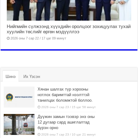
Нийгмийн сүлжээнд хүүхдийн оролцоог зохицуулах тухай
хуулийн төслийг өргөн мэдүүллээ
2026 оны 7 сар 22 / 17 цаг 09 минут
Шинэ
Их Үзсэн
Хянан шалгах түр хорооны
нотлох баримттай нээлттэй
танилцах боломжтой боллоо.
2026 оны 7 сар 23 / 15 цаг 58 минут
Дүүжин замын тээвэр энэ оны
12 дугаар сард ашиглалтад
бүрэн орно
2026 оны 7 сар 23 / 10 цаг 21 минут