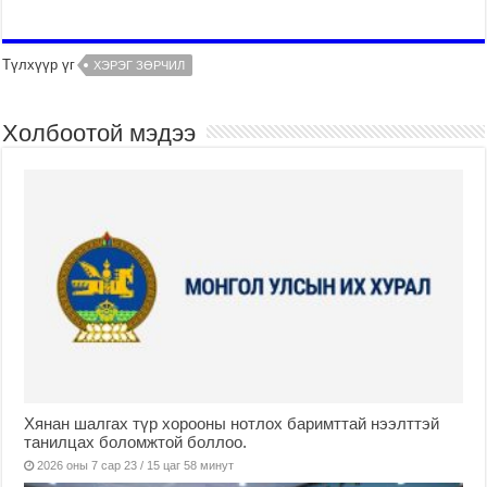
Түлхүүр үг
ХЭРЭГ ЗӨРЧИЛ
Холбоотой мэдээ
Хянан шалгах түр хорооны нотлох баримттай нээлттэй
танилцах боломжтой боллоо.
2026 оны 7 сар 23 / 15 цаг 58 минут