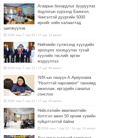
Агаарын бохирдлыг бууруулах
бодлогын хүрээнд Баянгол,
Чингэлтэй дүүргийн 5000
өрхийг хийн халаалтад
шилжүүлэв
2026 оны 7 сар 22 / 17 цаг 14 минут
Нийгмийн сүлжээнд хүүхдийн
оролцоог зохицуулах тухай
хуулийн төслийг өргөн
мэдүүллээ
2026 оны 7 сар 22 / 17 цаг 09 минут
УИХ-ын гишүүн А.Ариунзаяа
“Нээлттэй парламент” танхимд
ажиллаж, иргэдийн саналыг
сонслоо
2026 оны 7 сар 22 / 17 цаг 04 минут
Нийслэлийн өвөлжилтийн
бэлтгэл ажил 50 орчим хувийн
гүйцэтгэлтэй байна
2026 оны 7 сар 22 / 14 цаг 15 минут
Хүн амын хүнсний хэрэгцээг