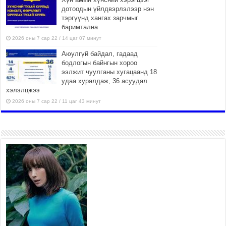
дотоодын үйлдвэрлэлээр нэн
тэргүүнд хангах зарчмыг
баримтална
2026 оны 7 сар 22 / 14 цаг 07 минут
Аюулгүй байдал, гадаад
бодлогын байнгын хороо
ээлжит чуулганы хугацаанд 18
удаа хуралдаж, 36 асуудал
хэлэлцжээ
2026 оны 7 сар 22 / 11 цаг 43 минут
“4 улирлын турш үйл
ажиллагаа явуулах
боломжтой-Хүүхэд хөгжүүлэх
төв” байгуулах төсөлд төр,
хувийн хэвшлийн түншлэлийн хүрээнд хамтран
ажиллахыг урьж байна
2026 оны 7 сар 22 / 9 цаг 28 минут
Б.Пүрэвдагва: “Урт цагаан”-ыг
залуучууд чөлөөт цагаа
өнгөрүүлдэг, жуулчид зорьж
ирдэг цэг болгоно