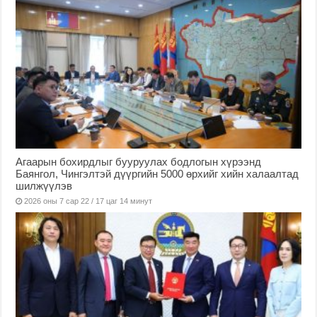
Агаарын бохирдлыг бууруулах бодлогын хүрээнд
Баянгол, Чингэлтэй дүүргийн 5000 өрхийг хийн халаалтад
шилжүүлэв
2026 оны 7 сар 22 / 17 цаг 14 минут