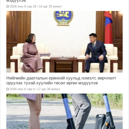
мэдүүлэв
2026 оны 6 сар 26 / 10 цаг 35 минут
Нийгмийн даатгалын ерөнхий хуульд нэмэлт, өөрчлөлт
оруулах тухай хуулийн төсөл өргөн мэдүүлэв
2026 оны 6 сар 4 / 17 цаг 36 минут