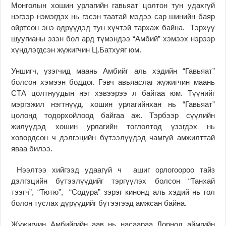
Монголын хошин урлагийн гавьяат цолтон тун удахгүй
нэгээр нэмэгдэх нь гэсэн таатай мэдээ сар шинийн баяр
ойртсон энэ өдрүүдэд тун хүчтэй тархаж байна. Тэрхүү
шуугианы эзэн бол ард түмэндээ “Амбий” хэмээх нэрээр
хүндлэгдсэн жүжигчин Ц.Батхуяг юм.
Уншигч, үзэгчид маань Амбийг аль хэдийн “Гавьяат”
болсон хэмээн боддог. Гэвч авьяаслаг жүжигчин маань
СТА цолтнуудын нэг хэвээрээ л байгаа юм. Түүнийг
мэргэжил нэгтнүүд, хошин урлагийнхан нь “Гавьяат”
цолонд тодорхойлоод байгаа аж. Тэрбээр сүүлийн
жилүүдэд хошин урлагийн тоглолтод үзэгдэх нь
ховордсон ч дэлгэцийн бүтээлүүдэд чамгүй амжилттай
яваа билээ.
Нээлтээ хийгээд удаагүй ч ашиг орлогоороо тайз
дэлгэцийн бүтээлүүдийг тэргүүлэх болсон “Танхай
тээгч”, “Тютю”, “Содура” зэрэг кинонд аль хэдий нь гол
болон туслах дүрүүдийг бүтээгээд амжсан байна.
Жүжигчин Амбийгийн аав нь насаараа Дорнод аймгийн