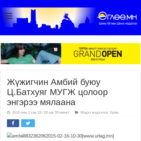
Жүжигчин Амбий буюу
Ц.Батхуяг МУГЖ цолоор
энгэрээ мялаана
2015 оны 2 сар 15 / 20 цаг 39 минут
Мэдээ мэдээлэл
,
Урлаг