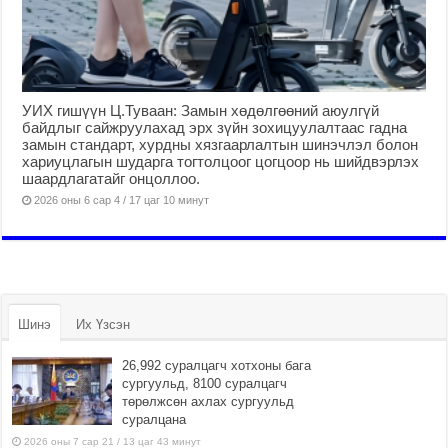
УИХ гишүүн Ц.Туваан: Замын хөдөлгөөний аюулгүй
байдлыг сайжруулахад эрх зүйн зохицуулалтаас гадна
замын стандарт, хурдны хязгаарлалтын шинэчлэл болон
хариуцлагын шударга тогтолцоог цогцоор нь шийдвэрлэх
шаардлагатайг онцоллоо.
2026 оны 6 сар 4 / 17 цаг 10 минут
Шинэ
Их Үзсэн
26,992 суралцагч хотхоны бага
сургуульд, 8100 суралцагч
төрөлжсөн ахлах сургуульд
суралцана
2026 оны 7 сар 21 / 13 цаг 43 минут