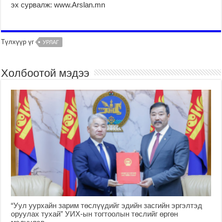
эх сурвалж: www.Arslan.mn
Түлхүүр үг
УРЛАГ
Холбоотой мэдээ
“Уул уурхайн зарим төслүүдийг эдийн засгийн эргэлтэд
оруулах тухай” УИХ-ын тогтоолын төслийг өргөн