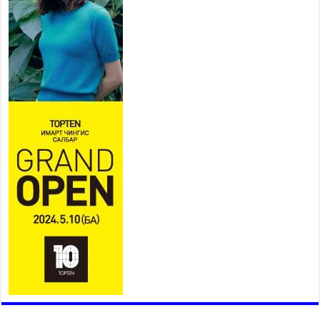
Мопед, скүүтер, тэдгээртэй
адилтгах үзүүлэлт бүхий
тээврийн хэрэгсэлтэй
холбоотой нийслэлийн засаг
дарга захирамж гаргалаа
2026 оны 7 сар 20 / 17 цаг 11 минут
Төв цэвэрлэх байгууламжид хоногт дунджаар 3
тонн хатуу хог хаягдал ирж байна
2026 оны 7 сар 20 / 12 цаг 06 минут
“Эхийн алдар” одонгийн шаардлагыг
хөнгөрүүллээ
2026 оны 7 сар 20 / 11 цаг 51 минут
“Жил бүрийн өвөл, жил бүрийн ижил асуудал”
2026 оны 7 сар 20 / 11 цаг 16 минут
Б.Пүрэвдагва: Нийслэлд хийх бүх замыг ус
зайлуулах хоолойтой, явган хүний болон дугуйн
замтай байлгах стандарт мөрдөнө
2026 оны 7 сар 20 / 9 цаг 24 минут
Б.Пүрэвдагва: Хотын төвөөс Бэлх, Сэлх
чиглэлд явахад дугуйн замаар зорчих бүрэн