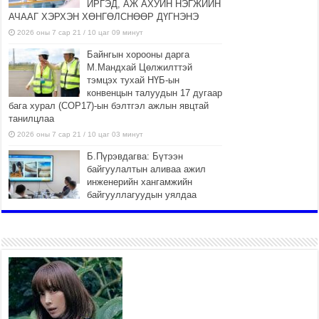
ИРГЭД, АЖ АХУЙН НЭГЖИЙН
АЧААГ ХЭРХЭН ХӨНГӨЛСНӨӨР ДҮГНЭНЭ
2026 оны 7 сар 21 / 10 цаг 09 минут
Байнгын хорооны дарга
М.Мандхай Цөлжилттэй
тэмцэх тухай НҮБ-ын
конвенцын талуудын 17 дугаар
бага хурал (СОР17)-ын бэлтгэл ажлын явцтай
танилцлаа
2026 оны 7 сар 21 / 10 цаг 03 минут
Б.Пүрэвдагва: Бүтээн
байгуулалтын аливаа ажил
инженерийн хангамжийн
байгууллагуудын уялдаа
холбоогүйгээс саатах ёсгүй
2026 оны 7 сар 20 / 17 цаг 21 минут
“Сэлбэ 20 минутын хот”
төслийн анхны 12 давхар
барилгын үндсэн карказ,
цутгалтын ажил дууслаа
2026 оны 7 сар 20 / 17 цаг 17 минут