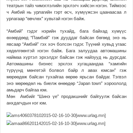
театрын тайз чимэглэлийн эрхлэгч хийсэн нэгэн. Тиймээс
ч Амбий нь урлагийн гэрт өсч, хүмүүжсэн цаанаасаа л
урлагаар “өвчлөх” хувьтай нэгэн байж.
“Амбий” гэдэг нэрийн тухайд, бага байхад хүмүүс
өхөөрдөөд “Памбий” гэж дууддаг байсан бөгөөд энэ нь
явсаар “Амбий” гэх хоч болсон гэдэг. Түүний хувьд угаас
хөдөлгөөнтэй нэгэн байж. Бага залуудаа автомашины
наймаа хүртэл эрхэлдэг байсан гэж найзууд нь дурсдаг.
Автомашины бизнес эрхлэх хугацаандаа “хамгийн
түрүүнд мөнгөтэй болвол байр л авах юмсан” гэж
мөрөөдөж байсан тухайгаа өөрөө ярьсан байдаг. Тэгвэл
энэ мөрөөдөл нь биелж өнөөдөр “Japan town” хороололд
амьдарч байгаа юм.
Мөн Амбийг “Шинэ үе” продакшнийг байгуулж байсан
анхдагчдын нэг юм.