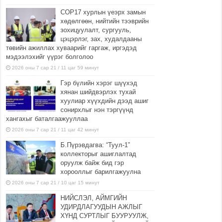
COP17 хурлын үеэрх замын
хөдөлгөөн, нийтийн тээврийн
зохицуулалт, сургууль,
цэцэрлэг, зах, худалдааны
төвийн ажиллах хуваарийг гаргаж, иргэдэд
мэдээлэхийг үүрэг болголоо
2026 оны 7 сар 21 / 11 цаг 59 минут
Гэр бүлийн хэрэг шүүхэд
хянан шийдвэрлэх тухай
хуулиар хүүхдийн дээд ашиг
сонирхлыг нэн тэргүүнд
хангахыг баталгаажууллаа
2026 оны 7 сар 21 / 11 цаг 42 минут
Б.Пүрэвдагва: “Туул-1”
коллекторыг ашиглалтад
оруулж байж бид гэр
хорооллыг барилгажуулна
2026 оны 7 сар 21 / 10 цаг 15 минут
НИЙСЛЭЛ, АЙМГИЙН
УДИРДЛАГУУДЫН АЖЛЫГ
ХҮНД СУРТЛЫГ БУУРУУЛЖ,