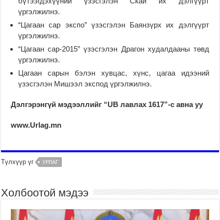
бүтээгдэхүүний үзэсгэлэн Скай их дэлгүүрт
үргэлжилнэ.
“Цагаан сар экспо” үзэсгэлэн Баянзүрх их дэлгүүрт
үргэлжилнэ.
“Цагаан сар-2015” үзэсгэлэн Драгон худалдааны төвд
үргэлжилнэ.
Цагаан сарын бэлэн хувцас, хүнс, цагаа идээний
үзэсгэлэн Мишээл экспод үргэлжилнэ.
Дэлгэрэнгүй мэдээллийг “
UB
лавлах 1617”-с авна уу
www.Urlag.mn
Түлхүүр үг
УРЛАГ
Холбоотой мэдээ