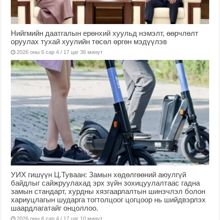
Нийгмийн даатгалын ерөнхий хуульд нэмэлт, өөрчлөлт
оруулах тухай хуулийн төсөл өргөн мэдүүлэв
2026 оны 6 сар 4 / 17 цаг 36 минут
УИХ гишүүн Ц.Туваан: Замын хөдөлгөөний аюулгүй
байдлыг сайжруулахад эрх зүйн зохицуулалтаас гадна
замын стандарт, хурдны хязгаарлалтын шинэчлэл болон
хариуцлагын шударга тогтолцоог цогцоор нь шийдвэрлэх
шаардлагатайг онцоллоо.
2026 оны 6 сар 4 / 17 цаг 10 минут