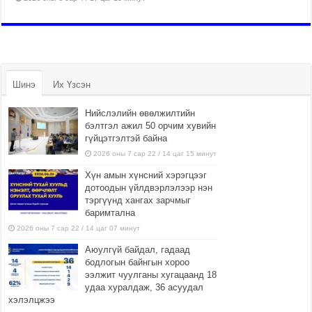
Шинэ
Их Үзсэн
Нийслэлийн өвөлжилтийн
бэлтгэл ажил 50 орчим хувийн
гүйцэтгэлтэй байна
2026 оны 7 сар 22 / 14 цаг 15 минут
Хүн амын хүнсний хэрэгцээг
дотоодын үйлдвэрлэлээр нэн
тэргүүнд хангах зарчмыг
баримтална
2026 оны 7 сар 22 / 14 цаг 07 минут
Аюулгүй байдал, гадаад
бодлогын байнгын хороо
ээлжит чуулганы хугацаанд 18
удаа хуралдаж, 36 асуудал
хэлэлцжээ