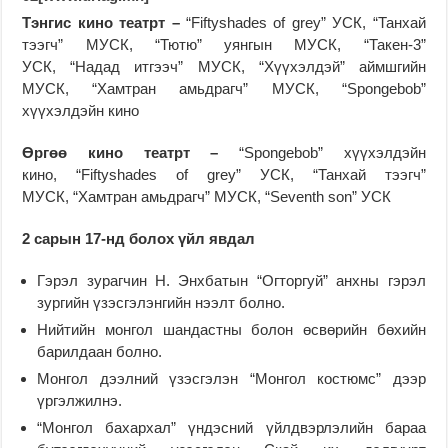
Тэнгис кино театрт –
“Fiftyshades of grey” УСК, “Танхай
тээгч” МУСК, “Тютю” уянгын МУСК, “Такен-3”
УСК, “Надад итгээч” МУСК, “Хүүхэлдэй” аймшгийн
МУСК, “Хамтран амьдрагч” МУСК, “Spongebob”
хүүхэлдэйн кино
Өргөө кино театрт –
“Spongebob” хүүхэлдэйн
кино, “Fiftyshades of grey” УСК, “Танхай тээгч”
МУСК, “Хамтран амьдрагч” МУСК, “Seventh son” УСК
2 сарын 1
7
-нд болох үйл явдал
Гэрэл зурагчин Н. Энхбатын “Огторгуй” анхны гэрэл
зургийн үзэсгэлэнгийн нээлт болно.
Нийтийн монгол шандастны болон өсвөрийн бөхийн
барилдаан болно.
Монгол дээлний үзэсгэлэн “Монгол костюмс” дээр
үргэлжилнэ.
“Монгол бахархал” үндэсний үйлдвэрлэлийн бараа