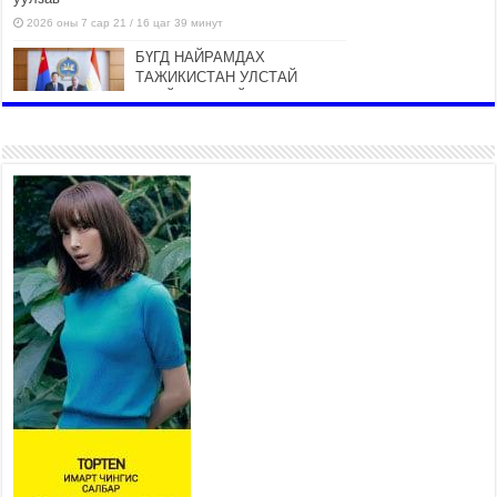
2026 оны 7 сар 21 / 16 цаг 39 минут
БҮГД НАЙРАМДАХ
ТАЖИКИСТАН УЛСТАЙ
ЭДИЙН ЗАСГИЙН ХАМТЫН
АЖИЛЛАГААГ ӨРГӨЖҮҮЛНЭ
2026 оны 7 сар 21 / 16 цаг 34 минут
26,992 суралцагч хотхоны бага
сургуульд, 8100 суралцагч
төрөлжсөн ахлах сургуульд
суралцана
2026 оны 7 сар 21 / 13 цаг 43 минут
COP17 хурлын үеэрх замын
хөдөлгөөн, нийтийн тээврийн
зохицуулалт, сургууль,
цэцэрлэг, зах, худалдааны
төвийн ажиллах хуваарийг гаргаж, иргэдэд
мэдээлэхийг үүрэг болголоо
2026 оны 7 сар 21 / 11 цаг 59 минут
Гэр бүлийн хэрэг шүүхэд хянан шийдвэрлэх
тухай хуулиар хүүхдийн дээд ашиг сонирхлыг
нэн тэргүүнд хангахыг баталгаажууллаа