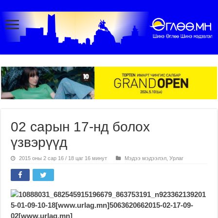
02 сарын 17-нд болох
үзвэрүүд
2015 оны 2 сар 16 / 18 цаг 16 минут
Мэдээ мэдээлэл
,
Урлаг