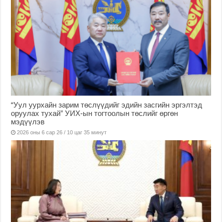
“Уул уурхайн зарим төслүүдийг эдийн засгийн эргэлтэд
оруулах тухай” УИХ-ын тогтоолын төслийг өргөн
мэдүүлэв
2026 оны 6 сар 26 / 10 цаг 35 минут