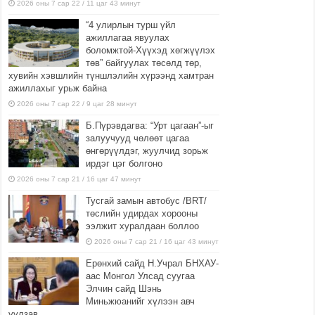
2026 оны 7 сар 22 / 11 цаг 43 минут
“4 улирлын турш үйл
ажиллагаа явуулах
боломжтой-Хүүхэд хөгжүүлэх
төв” байгуулах төсөлд төр,
хувийн хэвшлийн түншлэлийн хүрээнд хамтран
ажиллахыг урьж байна
2026 оны 7 сар 22 / 9 цаг 28 минут
Б.Пүрэвдагва: “Урт цагаан”-ыг
залуучууд чөлөөт цагаа
өнгөрүүлдэг, жуулчид зорьж
ирдэг цэг болгоно
2026 оны 7 сар 21 / 16 цаг 47 минут
Тусгай замын автобус /BRT/
төслийн удирдах хорооны
ээлжит хуралдаан боллоо
2026 оны 7 сар 21 / 16 цаг 43 минут
Ерөнхий сайд Н.Учрал БНХАУ-
аас Монгол Улсад суугаа
Элчин сайд Шэнь
Миньжюанийг хүлээн авч
уулзав