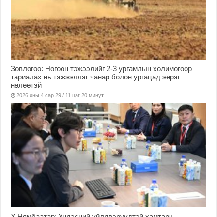
Зөвлөгөө: Ногоон тэжээлийг 2-3 ургамлын холимогоор
тариалах нь тэжээллэг чанар болон ургацад эерэг
нөлөөтэй
2026 оны 4 сар 29 / 11 цаг 20 минут
Х.Нямбаатар: Үндэсний үйлдвэрүүдтэй хамтарч