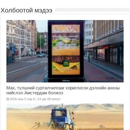
Холбоотой мэдээ
Мах, түлшний сурталчилгааг хориглосон дэлхийн анхны
нийслэл Амстердам болжээ
2026 оны 5 сар 6 / 14 цаг 08 минут