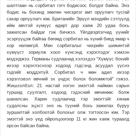
шалтгаан нь сорбитал гэгч бодисоос болдог байна. Энэ
бодис нь бохинд зөөлөн чихэрлэг амт оруулагч тусгай
сахар орлуулагч юм. Британийн Эрүүл мэндийн сэтгүүлд
ийм өвчтэй хүмүүс өдөрт дор хаяж 20 удаа бохь
зажилсан байдаг гэж бичжээ. Үйлдвэрлэгчид үүнийг
эсэргүүцэж байгаа бөгөөд сорбитал нь хүний биед ямар ч
хор нөлөөгүй. Мөн сорбиталыг чихрийн шижинтэй
хүмүүст зориулж хоол хүнсэнд хэрэглэдэг хэмээн
мэдэгджээ. Германы судлаачид хэлэхдээ “Хүмүүс бохийг
ихээр хэрэглэснээр ходоод гэдсэнд асуудал үүснэ
гэдгийг мэддэггүй. Сорбитал ч мөн адил ихээр
хэрэглэвэл өвчний эх үндэс болох боломжтой” гэжээ.
Жишээлбэл: 21 настай нэгэн эмэгтэй найман сарын
туршид суулгалт, ходоод гэдэсний өвчинөөс болж
шаналсан. Харин судлаачид тэр эмэгтэйг хянаж
судалсны эцэст энэ нь түүний бохь зажилах буруу
зуршилтай холбоотой болохыг олж тогтоосон юм. Тэр
эмэгтэй энэ үед ойролцоогоор 11 кг жин хаяж тураалд
орсон байсан байна.