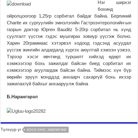
Нэг ширхэг
бохинд
ойролцоогоор 1,25гр сорбитал байдаг байна. Берлиний
Charite их сургуулийн эмнэлэгийн Гастроэнтерологийн-ын
газрын доктор Юрген Bauditz 5-20гр сорбитал нь хүнд
суулгалт үүсгэж гэдэс мушгирах зовиур үүсгэж болно.
Харин 20граммаас хэтэрвэл ходоод гэдсэнд асуудал
үүсгэж жингийн алдагдалд хүргэх аюултай хэмээн үзжээ.
Тэрээр хэсэг өвчтөнд туршилт хийхэд өдөрт их
хэмжээгээр бохь зажилдаг байсан биед сорбитал их
хэмжээгээр агуулагдаж байсан байна. Тиймээс хүн бүр
өөрийн эрүүл мэнддэд анхаарч сахаргүй бохь ихээр
зажилахгүй байхыг анхааруулж байна
Б.Нарангэрэл
Түлхүүр үг
ХООЛ ХҮНС ЗӨВЛӨГӨӨ