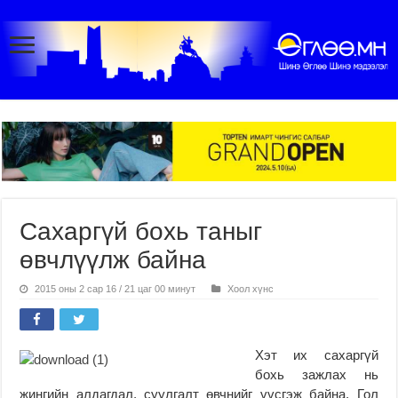
Сахаргүй бохь таныг
өвчлүүлж байна
2015 оны 2 сар 16 / 21 цаг 00 минут
Хоол хүнс
Хэт их сахаргүй
бохь зажлах нь
жингийн алдагдал, суулгалт өвчнийг үүсгэж байна. Гол