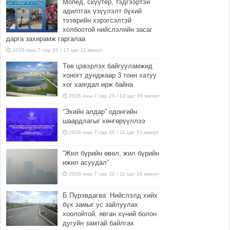
Мопед, скүүтер, тэдгээртэй
адилтгах үзүүлэлт бүхий
тээврийн хэрэгсэлтэй
холбоотой нийслэлийн засаг
дарга захирамж гаргалаа
2026 оны 7 сар 20 / 17 цаг 11 минут
Төв цэвэрлэх байгууламжид
хоногт дунджаар 3 тонн хатуу
хог хаягдал ирж байна
2026 оны 7 сар 20 / 12 цаг 06 минут
“Эхийн алдар” одонгийн
шаардлагыг хөнгөрүүллээ
2026 оны 7 сар 20 / 11 цаг 51 минут
“Жил бүрийн өвөл, жил бүрийн
ижил асуудал”
2026 оны 7 сар 20 / 11 цаг 16 минут
Б.Пүрэвдагва: Нийслэлд хийх
бүх замыг ус зайлуулах
хоолойтой, явган хүний болон
дугуйн замтай байлгах