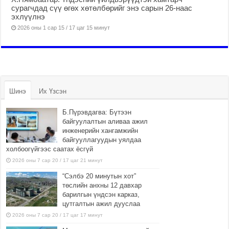
сурагчдад сүү өгөх хөтөлбөрийг энэ сарын 26-наас
эхлүүлнэ
2026 оны 1 сар 15 / 17 цаг 15 минут
Шинэ
Их Үзсэн
Б.Пүрэвдагва: Бүтээн
байгуулалтын аливаа ажил
инженерийн хангамжийн
байгууллагуудын уялдаа
холбоогүйгээс саатах ёсгүй
2026 оны 7 сар 20 / 17 цаг 21 минут
“Сэлбэ 20 минутын хот”
төслийн анхны 12 давхар
барилгын үндсэн карказ,
цутгалтын ажил дууслаа
2026 оны 7 сар 20 / 17 цаг 17 минут