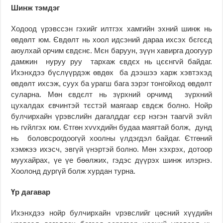
Шинж тэмдэг
Ходоод үрэвссэн гэхийг илтгэх хамгийн эхний шинж нь
өвдөлт юм. Євдөлт нь хоол идсэний дараа ихсэх бєгєєд
аюулхай орчим євдєнє. Мєн баруун, зүүн хавирга доогуур
дамжин нуруу руу тархаж євдєх нь цєєнгvй байдаг.
Ихэнхдээ бүслүүрдэж өвдөх ба дээшээ харж хэвтэхэд
өвдөлт ихсэж, суух ба урагш бага зэрэг тонгойход өвдөлт
суларна. Мөн євдєлт нь зүрхний орчимд зүрхний
цухалдах євчинтэй тєстэй маягаар євдєж болно. Нойр
булчирхайн үрэвслийн дагалддаг єєр нэгэн таагvй зvйл
нь гvйлгэх юм. Єтгөн хvvхдийн будаа маягтай болж, дунд
нь боловсрогдоогүй хоолны үлдэгдэл байдаг. Єтгөний
хэмжээ ихэсч, эвгүй үнэртэй болно. Мөн хэхрэх, дотоор
муухайрах, үе үе бөөлжих, гэдэс дүүрэх шинж илэрнэ.
Хоолонд дургүй болж хурдан турна.
Үр дагавар
Ихэнхдээ нойр булчирхайн vрэвслийг цөсний хүүдийн