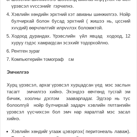
үрэвсэл vvссэнийг гэрчилнэ.
Хэвлийн хөндийн эрхтний хэт авианы шинжилгээ. Нойр
булчирхай болон бусад эрхтний ( жишээ нь, цєсний
хvvдий) өөрчлөлтийг илрvvлэх боломжтой.
Ходоод дурандах. Үрэвслийн үйл явцад ходоод, 12
хуруу гэдэс хамрагдсан эсэхийг тодорхойлно.
Рентген зураг
Компьютерийн томограф г.м
Эмчилгээ
Хурц үрэвсэл, архаг үрэвсэл хурцадсан үед мэс заслын
тасагт эмчилгээ хийнэ. Эхэндээ өвчтөнд тусгай эм
бичиж, хоолны дэглэм зааварладаг. Эдгээр нь тус
болоолгүй нойр булчирхай задарч хэвлийн гялтангийн
үрэвсэл үүсчихсэн бол эмч нар яаралтай мэс засал
хийнэ.
Хэвлийн хөндийг угааж цэвэрлэх( перитонеаль лаваж).