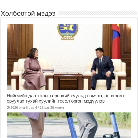
Холбоотой мэдээ
Нийгмийн даатгалын ерөнхий хуульд нэмэлт, өөрчлөлт
оруулах тухай хуулийн төсөл өргөн мэдүүлэв
2026 оны 6 сар 4 / 17 цаг 36 минут