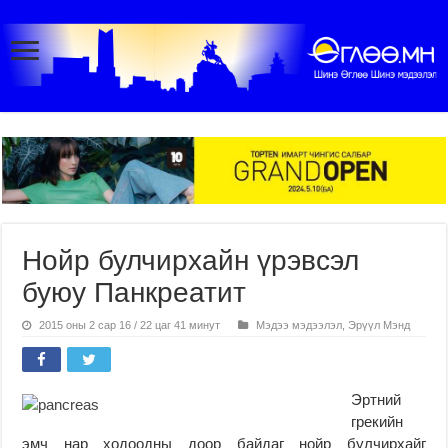
Нойр булчирхайн үрэвсэл
буюу Панкреатит
2015 оны 2 сар 16 / 22 цаг 41 минут
Мэдээ мэдээлэл
,
Эрүүл Мэнд
Эртний
грекийн
эмч нар ходоодны доор байдаг нойр булчирхайг