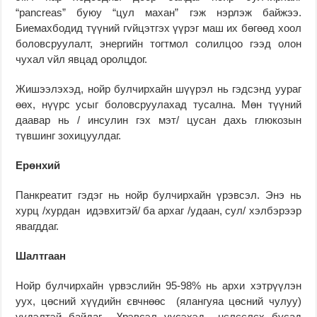
“pancreas” буюу “цул махан” гэж нэрлэж байжээ.
Биемахбодид түүний гvйцэтгэх үүрэг маш их бөгөөд хоол
боловсруулалт, энергийн тогтмол солилцоо гээд олон
чухал vйл явцад оролцдог.
Жишээлэхэд, нойр булчирхайн шүүрэл нь гэдсэнд уураг
өөх, нүүрс усыг боловсруулахад тусална. Мөн түүний
даавар нь / инсулин гэх мэт/ цусан дахь глюкозын
түвшинг зохицуулдаг.
Ерөнхий
Панкреатит гэдэг нь нойр булчирхайн үрэвсэл. Энэ нь
хурц /хурдан идэвхитэй/ ба архаг /удаан, сул/ хэлбэрээр
явагддаг.
Шалтгаан
Нойр булчирхайн үрвэслийн 95-98% нь архи хэтрүүлэн
уух, цөсний хүүдийн євчнөөс (ялангуяа цөсний чулуу)
үүдэлтэй байдаг. Үрэвсэл үүсэхэд нєлєєлєх бусад