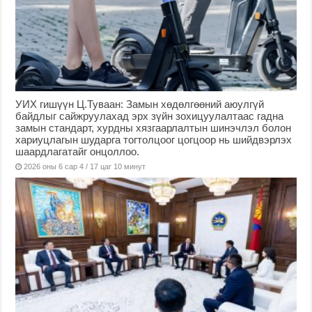
УИХ гишүүн Ц.Туваан: Замын хөдөлгөөний аюулгүй
байдлыг сайжруулахад эрх зүйн зохицуулалтаас гадна
замын стандарт, хурдны хязгаарлалтын шинэчлэл болон
хариуцлагын шударга тогтолцоог цогцоор нь шийдвэрлэх
шаардлагатайг онцоллоо.
2026 оны 6 сар 4 / 17 цаг 10 минут