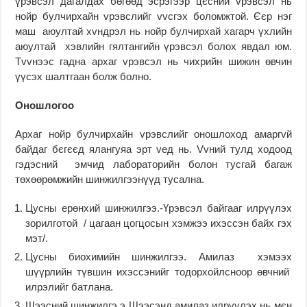
үрэвсэл дагалдах бөгөөд эсрэгээр цєсний vрэвсэл нь
нойр булчирхайн vрэвслийг vvсгэх боломжтой. Єєр нэг
маш аюултай хvндрэл нь нойр булчирхай хагарч үхлийн
аюултай хэвлийн гялтангийн үрэвсэл болох явдал юм.
Тvvнээс гадна архаг vрэвсэл нь чихрийн шижин өвчин
үүсэх шалтгаан болж болно.
Оношлогоо
Архаг нойр булчирхайн vрэвслийг оношлоход амаргvй
байдаг бєгєєд ялангуяа эрт vед нь. Vvний тулд ходоод
гэдэсний эмчид лабораторийн болон тусгай багаж
төхөөрөмжийн шинжилгээнүүд тусална.
Цусны ерөнхий шинжилгээ.-Үрэвсэл байгааг илрүүлэх
зорилготой / цагаан цогцосын хэмжээ ихэссэн байх гэх
мэт/.
Цусны биохимийн шинжилгээ. Амилаз хэмээх
шүүрлийн түвшин ихэссэнийг тодорхойлсноор өвчний
илрэлийг батлана.
Шээсний шинжилгэ.э Шээсэнд амилаз илрүүлэх нь мєн