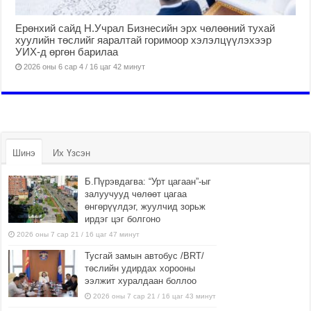
Ерөнхий сайд Н.Учрал Бизнесийн эрх чөлөөний тухай
хуулийн төслийг яаралтай горимоор хэлэлцүүлэхээр
УИХ-д өргөн барилаа
2026 оны 6 сар 4 / 16 цаг 42 минут
Шинэ
Их Үзсэн
Б.Пүрэвдагва: “Урт цагаан”-ыг
залуучууд чөлөөт цагаа
өнгөрүүлдэг, жуулчид зорьж
ирдэг цэг болгоно
2026 оны 7 сар 21 / 16 цаг 47 минут
Тусгай замын автобус /BRT/
төслийн удирдах хорооны
ээлжит хуралдаан боллоо
2026 оны 7 сар 21 / 16 цаг 43 минут