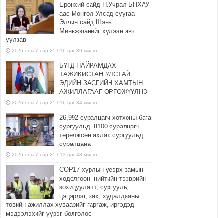
Ерөнхий сайд Н.Учрал БНХАУ-
аас Монгол Улсад суугаа
Элчин сайд Шэнь
Миньжюанийг хүлээн авч
уулзав
2026 оны 7 сар 21 / 16 цаг 39 минут
БҮГД НАЙРАМДАХ
ТАЖИКИСТАН УЛСТАЙ
ЭДИЙН ЗАСГИЙН ХАМТЫН
АЖИЛЛАГААГ ӨРГӨЖҮҮЛНЭ
2026 оны 7 сар 21 / 16 цаг 34 минут
26,992 суралцагч хотхоны бага
сургуульд, 8100 суралцагч
төрөлжсөн ахлах сургуульд
суралцана
2026 оны 7 сар 21 / 13 цаг 43 минут
COP17 хурлын үеэрх замын
хөдөлгөөн, нийтийн тээврийн
зохицуулалт, сургууль,
цэцэрлэг, зах, худалдааны
төвийн ажиллах хуваарийг гаргаж, иргэдэд
мэдээлэхийг үүрэг болголоо