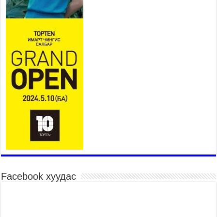
2026 оны 7 сар 21 / 10 цаг 03 минут
Б.Пүрэвдагва: Бүтээн байгуулалтын аливаа
ажил инженерийн хангамжийн байгууллагуудын
уялдаа холбоогүйгээс саатах ёсгүй
2026 оны 7 сар 20 / 17 цаг 21 минут
“Сэлбэ 20 минутын хот” төслийн анхны 12
давхар барилгын үндсэн карказ, цутгалтын ажил
дууслаа
2026 оны 7 сар 20 / 17 цаг 17 минут
Мопед, скүүтер, тэдгээртэй адилтгах үзүүлэлт
бүхий тээврийн хэрэгсэлтэй холбоотой
нийслэлийн засаг дарга захирамж гаргалаа
2026 оны 7 сар 20 / 17 цаг 11 минут
Төв цэвэрлэх байгууламжид хоногт дунджаар 3
тонн хатуу хог хаягдал ирж байна
2026 оны 7 сар 20 / 12 цаг 06 минут
Facebook хуудас
“Эхийн алдар” одонгийн шаардлагыг
хөнгөрүүллээ
2026 оны 7 сар 20 / 11 цаг 51 минут