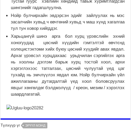
Тусгай гуурс хэвлийн хөндийд тавьж хуримтлагдсан
шингэнийг гадагшлуулна.
Нойр булчирхайн эвдэрсэн эдийг зайлуулах нь мэс
засалчийн хувьд ч өвчтөний хувьд ч маш хүнд хагалгаа
тул тун ховор хийгддэг.
Харьцангүй шинэ арга бол хурц үрэвслийн эхний
хоногуудад цөсний хүүдийн гэмтэлтэй өвчтєнд
холецистэктоми хийх буюу цөсний хүүдийг авах явдал.
Архаг үрэвсэл хурцдахаас урьдчилан сэргийлэх арга
нь хоолны дэглэм барьж хурц тостой хоол, архи
хэргэглэхээс татгалзах, цөсний чулуутай үед цаг
тухайд нь эмчлүүлэх явдал юм. Нойр булчирхайн үйл
ажиллагааны дутагдалтай үед хоол боловсруулах
явцыг хөнгөлдөг бэлдмэлүүд / креон, мезим / хэрэглэх
шаардлагатай.
Түлхүүр үг
ЭРҮҮЛ МЭНД