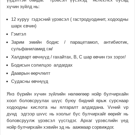
хүчин зүйлд нь:
12 хуруу гэдэсний үрэвсэл ( гастродуодинит, ходоодны
шарх євчин)
Гэмтэл
Зарим эмийн бодис / парацетамол, антибиотик,
сульфаниламид г.м/
Халдварт өвчнүүд / гахайтах, В, С шар өвчин гэх зэрэг/
Бодисын солилцоо алдагдах
Дааврын өөрчлөлт
Судасны өвчнүүд
Янз бүрийн хүчин зүйлийн нөлөөгөөр нойр булчирхайн
хоол боловсруулах шүүс буюу бидний ярьж сурснаар
ходоодны кислота ны ялгаралт алдагдана. Vvний vр
дvнд эдгээр шvvс нь хоолыг бус булчирхайг өөрийг нь
боловсруулж үрэвсэл үүсгэдэг. Архаг үрэвслийн үед
нойр булчирхайн хэвийн эд нь аажмаар сорвиждог.