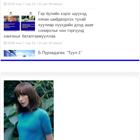
2026 оны 7 сар 21 / 11 цаг 59 минут
Гэр бүлийн хэрэг шүүхэд
хянан шийдвэрлэх тухай
хуулиар хүүхдийн дээд ашиг
сонирхлыг нэн тэргүүнд
хангахыг баталгаажууллаа
2026 оны 7 сар 21 / 11 цаг 42 минут
Б.Пүрэвдагва: “Туул-1”
коллекторыг ашиглалтад
оруулж байж бид гэр
хорооллыг барилгажуулна
2026 оны 7 сар 21 / 10 цаг 15 минут
НИЙСЛЭЛ, АЙМГИЙН УДИРДЛАГУУДЫН
АЖЛЫГ ХҮНД СУРТЛЫГ БУУРУУЛЖ, ИРГЭД,
АЖ АХУЙН НЭГЖИЙН АЧААГ ХЭРХЭН
ХӨНГӨЛСНӨӨР ДҮГНЭНЭ
2026 оны 7 сар 21 / 10 цаг 09 минут
Байнгын хорооны дарга М.Мандхай Цөлжилттэй
тэмцэх тухай НҮБ-ын конвенцын талуудын 17
дугаар бага хурал (СОР17)-ын бэлтгэл ажлын
явцтай танилцлаа