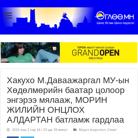
Хакухо М.Даваажаргал МУ-ын
Хөдөлмөрийн баатар цолоор
энгэрээ мялааж, МОРИН
ЖИЛИЙН ОНЦЛОХ
АЛДАРТАН батламж гардлаа
2015 оны 2 сар 16 / 23 цаг 29 минут
Мэдээ мэдээлэл
,
Спорт