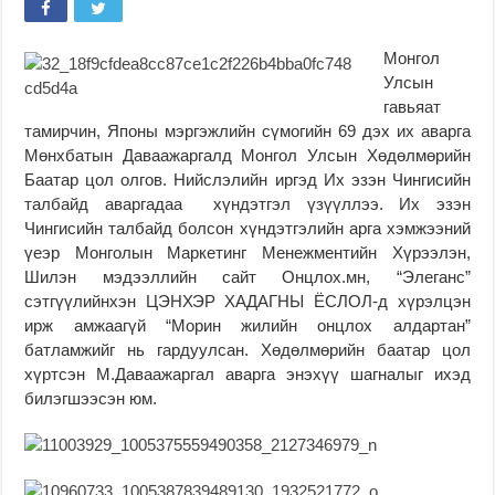
Монгол
Улсын
гавьяат
тамирчин, Японы мэргэжлийн сүмогийн 69 дэх их аварга
Мөнхбатын Даваажаргалд Монгол Улсын Хөдөлмөрийн
Баатар цол олгов. Нийслэлийн иргэд Их эзэн Чингисийн
талбайд аваргадаа хүндэтгэл үзүүллээ. Их эзэн
Чингисийн талбайд болсон хүндэтгэлийн арга хэмжээний
үеэр Монголын Маркетинг Менежментийн Хүрээлэн,
Шилэн мэдээллийн сайт Онцлох.мн, “Элеганс”
сэтгүүлийнхэн ЦЭНХЭР ХАДАГНЫ ЁСЛОЛ-д хүрэлцэн
ирж амжаагүй “Морин жилийн онцлох алдартан”
батламжийг нь гардуулсан. Хөдөлмөрийн баатар цол
хүртсэн М.Даваажаргал аварга энэхүү шагналыг ихэд
билэгшээсэн юм.