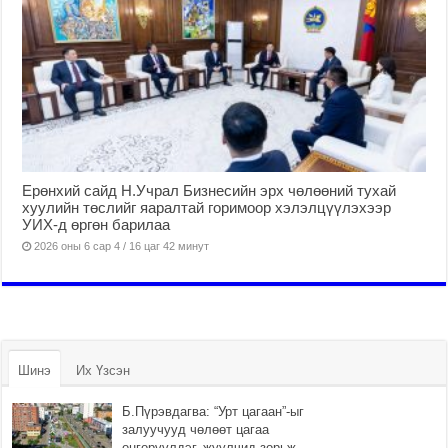
Ерөнхий сайд Н.Учрал Бизнесийн эрх чөлөөний тухай
хуулийн төслийг яаралтай горимоор хэлэлцүүлэхээр
УИХ-д өргөн барилаа
2026 оны 6 сар 4 / 16 цаг 42 минут
Шинэ
Их Үзсэн
Б.Пүрэвдагва: “Урт цагаан”-ыг
залуучууд чөлөөт цагаа
өнгөрүүлдэг, жуулчид зорьж