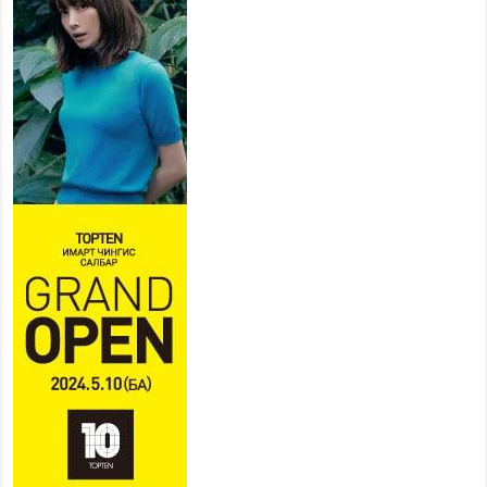
ХҮНД СУРТЛЫГ БУУРУУЛЖ,
ИРГЭД, АЖ АХУЙН НЭГЖИЙН
АЧААГ ХЭРХЭН ХӨНГӨЛСНӨӨР ДҮГНЭНЭ
2026 оны 7 сар 21 / 10 цаг 09 минут
Байнгын хорооны дарга
М.Мандхай Цөлжилттэй
тэмцэх тухай НҮБ-ын
конвенцын талуудын 17 дугаар
бага хурал (СОР17)-ын бэлтгэл ажлын явцтай
танилцлаа
2026 оны 7 сар 21 / 10 цаг 03 минут
Б.Пүрэвдагва: Бүтээн байгуулалтын аливаа
ажил инженерийн хангамжийн байгууллагуудын
уялдаа холбоогүйгээс саатах ёсгүй
2026 оны 7 сар 20 / 17 цаг 21 минут
“Сэлбэ 20 минутын хот” төслийн анхны 12
давхар барилгын үндсэн карказ, цутгалтын ажил
дууслаа
2026 оны 7 сар 20 / 17 цаг 17 минут
Мопед, скүүтер, тэдгээртэй адилтгах үзүүлэлт
бүхий тээврийн хэрэгсэлтэй холбоотой