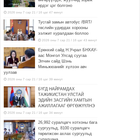
ирдэг цэг болгоно
2026 оны 7 сар 21 / 16 цаг 47 минут
Тусгай замын автобус /BRT/
төслийн удирдах хорооны
ээлжит хуралдаан боллоо
2026 оны 7 сар 21 / 16 цаг 43 минут
Ерөнхий сайд Н.Учрал БНХАУ-
аас Монгол Улсад суугаа
Элчин сайд Шэнь
Миньжюанийг хүлээн авч
уулзав
2026 оны 7 сар 21 / 16 цаг 39 минут
БҮГД НАЙРАМДАХ
ТАЖИКИСТАН УЛСТАЙ
ЭДИЙН ЗАСГИЙН ХАМТЫН
АЖИЛЛАГААГ ӨРГӨЖҮҮЛНЭ
2026 оны 7 сар 21 / 16 цаг 34 минут
26,992 суралцагч хотхоны бага
сургуульд, 8100 суралцагч
төрөлжсөн ахлах сургуульд
суралцана