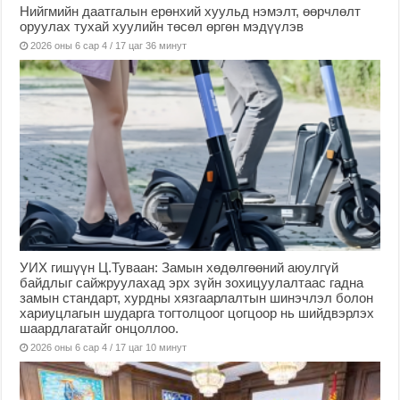
Нийгмийн даатгалын ерөнхий хуульд нэмэлт, өөрчлөлт
оруулах тухай хуулийн төсөл өргөн мэдүүлэв
2026 оны 6 сар 4 / 17 цаг 36 минут
УИХ гишүүн Ц.Туваан: Замын хөдөлгөөний аюулгүй
байдлыг сайжруулахад эрх зүйн зохицуулалтаас гадна
замын стандарт, хурдны хязгаарлалтын шинэчлэл болон
хариуцлагын шударга тогтолцоог цогцоор нь шийдвэрлэх
шаардлагатайг онцоллоо.
2026 оны 6 сар 4 / 17 цаг 10 минут