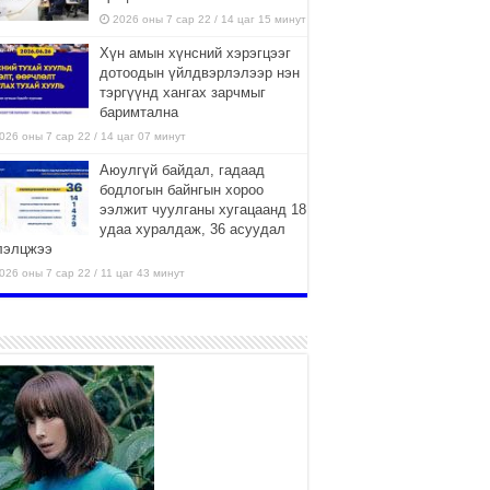
2026 оны 7 сар 22 / 14 цаг 15 минут
Хүн амын хүнсний хэрэгцээг
дотоодын үйлдвэрлэлээр нэн
тэргүүнд хангах зарчмыг
баримтална
026 оны 7 сар 22 / 14 цаг 07 минут
Аюулгүй байдал, гадаад
бодлогын байнгын хороо
ээлжит чуулганы хугацаанд 18
удаа хуралдаж, 36 асуудал
лэлцжээ
026 оны 7 сар 22 / 11 цаг 43 минут
“4 улирлын турш үйл
ажиллагаа явуулах
боломжтой-Хүүхэд хөгжүүлэх
төв” байгуулах төсөлд төр,
вийн хэвшлийн түншлэлийн хүрээнд хамтран
иллахыг урьж байна
026 оны 7 сар 22 / 9 цаг 28 минут
Б.Пүрэвдагва: “Урт цагаан”-ыг
залуучууд чөлөөт цагаа