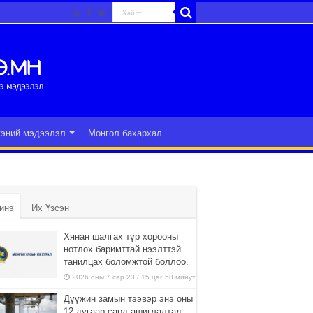
гэний мэдээлэл
Монгол бахархал
инэ
Их Үзсэн
Хянан шалгах түр хорооны
нотлох баримттай нээлттэй
танилцах боломжтой боллоо.
2026 оны 7 сар 23 / 15 цаг 58 минут
Дүүжин замын тээвэр энэ оны
12 дугаар сард ашиглалтад