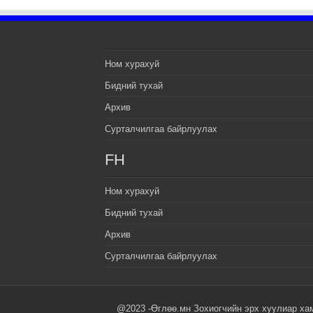
Ном хурахуй
Бидний тухай
Архив
Сурталчилгаа байрлуулах
FH
Ном хурахуй
Бидний тухай
Архив
Сурталчилгаа байрлуулах
@2023 -Өглөө.мн Зохиогчийн эрх хуулиар ха