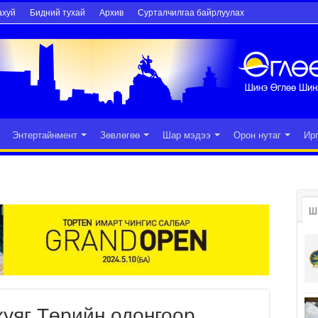
ахуй
Бидний тухай
Архив
Сурталчилгаа байрлуулах
Энтертайнмент
Зөвлөгөө
Шар мэдээ
Орон нутаг
Ир
Ш
уяг Төрийн одонгоор