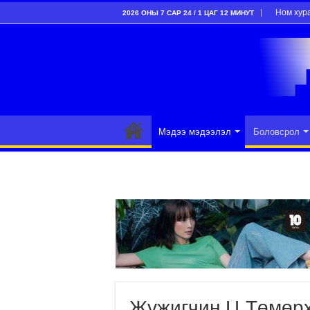
Ном хур
2026 ОНЫ 7 САР 24 / 1 ЦАГ 12 МИНУТ
Мэдээ мэдээлэл
Боловсрол
Жүжигчин Ц.Төмөрх