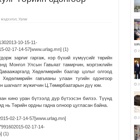
 мэдээлэл
,
Урлаг
ши
2
дорж зарлиг гаргаж, нэр бүхий хүмүүсийг төрийн
энд Монгол Улсын Гавьяат тамирчин, мэргэжлийн
.Даваажаргалд Хөдөлмөрийн баатар цолыг олгоод
 Хөдөлмөрийн гавъяаны улаан тугийн одонгоор
йн шагналт жүжигчин Ц.Төмөрбаатарын дүү юм.
2
ан кино уран бүтээлд дүр бүтээсэн билээ. Түүнд
ид нь Төрийн ордны гадна олноор цугласан байна.
2