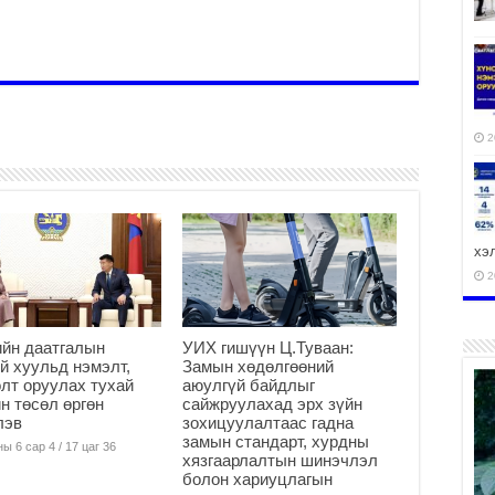
2
хэ
2
йн даатгалын
УИХ гишүүн Ц.Туваан:
й хуульд нэмэлт,
Замын хөдөлгөөний
лт оруулах тухай
аюулгүй байдлыг
ху
н төсөл өргөн
сайжруулахад эрх зүйн
аж
лэв
зохицуулалтаас гадна
2
замын стандарт, хурдны
ы 6 сар 4 / 17 цаг 36
хязгаарлалтын шинэчлэл
болон хариуцлагын