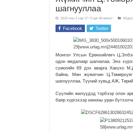
шагнууллаа
2015 оны 2 сар 17 / 0 цаг 06 минут
Мэдээ
Facebook
Twitter
Монгол Улсын Ерөнхийлөгч Ц.Элбэг
одон медалиар шагналаа. Энэ хүрэ
сүмогийн 69 дэх аварга Хакүхо М
байна. Мөн жүжигчин Ц.Төмөрхуяг
шагнууллаа. Түүний хувьд АЖ, Төри
Сүүлийн жилүүдэд тэрбээр олон арв
баяр хүргэхээр киноны уран бүтээлч