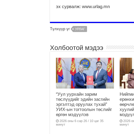
эх сурвалж: www.urlag.mn
Түлхүүр үг
УРЛАГ
Холбоотой мэдээ
“Уул уурхайн зарим
Нийгми
төслүүдийг эдийн засгийн
ерөнхи
эргэлтэд оруулах тухай”
өөрчлө
УИХ-ын тогтоолын төслийг
хуулий
өргөн мэдүүлэв
мэдүү
2026 оны 6 сар 26 / 10 цаг 35
2026 он
минут
минут