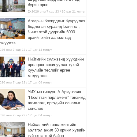
бүрэн орно
2026 оны 7 сар 23 / 10 цаг 21 минут
Агаарын бохирдлыг бууруулах
бодлогын хүрээнд Баянгол,
Чингэлтэй дүүргийн 5000
өрхийг хийн халаалтад
лжүүлэв
026 оны 7 сар 22 / 17 цаг 14 минут
Нийгмийн сүлжээнд хүүхдийн
оролцоог зохицуулах тухай
хуулийн төслийг өргөн
мэдүүллээ
026 оны 7 сар 22 / 17 цаг 09 минут
УИХ-ын гишүүн А.Ариунзаяа
“Нээлттэй парламент” танхимд
ажиллаж, иргэдийн саналыг
сонслоо
026 оны 7 сар 22 / 17 цаг 04 минут
Нийслэлийн өвөлжилтийн
бэлтгэл ажил 50 орчим хувийн
гүйцэтгэлтэй байна