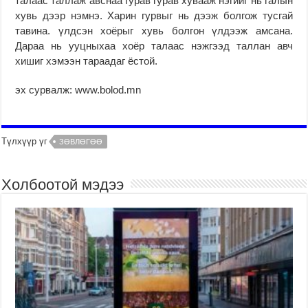
талаас таллаж авснаа гурав гурав хувааж нэгийг нь галын
хувь дээр нэмнэ. Харин гурвыг нь дээж болгож тусгай
тавина. үлдсэн хоёрыг хувь болгон үлдээж амсана.
Дараа нь ууцныхаа хоёр талаас нэжгээд таллан авч
хишиг хэмээн тараадаг ёстой.
эх сурвалж: www.bolod.mn
Түлхүүр үг
ЗӨВЛӨГӨӨ
Холбоотой мэдээ