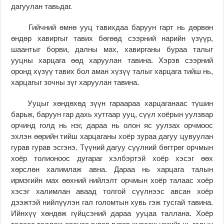
дагуулан тавьдаг.
Гийчний өмнө ууц тавихдаа баруун гарт нь дөрвөн
өндөр хавиргыг тавих бөгөөд сээрний нарийн үзүүр,
шаантыг борви, далны мах, хавирганы бураа талыг
ууцны харцага өөд харуулан тавина. Хэрэв сээрний
оронд хүзүү тавих бол аман хүзүү талыг харцага тийш нь,
харцагыг зочны зүг харуулан тавина.
Ууцыг хөндөхөд зүүн гараараа харцаганаас түшин
барьж, баруун гар дахь хутгаар ууц, сүүл хоёрын уулзвар
орчинд голд нь нэг, дараа нь олон яс уулзах орчмоос
эхлэн өөрийн тийш харцаганы хоёр зураа дагуу цувуулан
гурав гурав эсгэнэ. Түүний дагуу сүүлний бөгтрөг орчмын
хоёр толионоос дугараг хэлбэртэй хоёр хэсэг өөх
хөрслөн халимлаж авна. Дараа нь харцага талын
ирмэгийн мах өөхний нийлэлт орчмын хоёр талаас хоёр
хэсэг халимлан аваад толгой сүүлнээс авсан хоёр
дээжтэй нийлүүлэн гал голомтын хувь гэж тусгай тавина.
Ийнхүү хөндөж гүйцсэний дараа ууцаа таллана. Хоёр