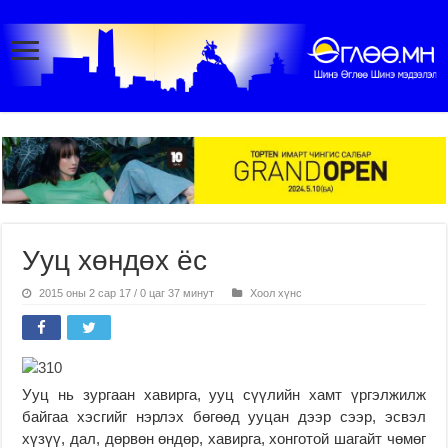
Ууц хөндөх ёс
2015 оны 2 сар 17 / 0 цаг 37 минут
Хоол хүнс
Ууц нь зургаан хавирга, ууц сүүлийн хамт үргэлжилж
байгаа хэсгийг нэрлэх бөгөөд ууцан дээр сээр, эсвэл
хүзүү, дал, дөрвөн өндөр, хавирга, хонготой шагайт чөмөг