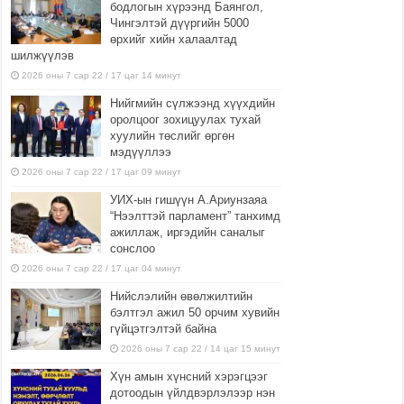
бодлогын хүрээнд Баянгол,
Чингэлтэй дүүргийн 5000
өрхийг хийн халаалтад
шилжүүлэв
2026 оны 7 сар 22 / 17 цаг 14 минут
Нийгмийн сүлжээнд хүүхдийн
оролцоог зохицуулах тухай
хуулийн төслийг өргөн
мэдүүллээ
2026 оны 7 сар 22 / 17 цаг 09 минут
УИХ-ын гишүүн А.Ариунзаяа
“Нээлттэй парламент” танхимд
ажиллаж, иргэдийн саналыг
сонслоо
2026 оны 7 сар 22 / 17 цаг 04 минут
Нийслэлийн өвөлжилтийн
бэлтгэл ажил 50 орчим хувийн
гүйцэтгэлтэй байна
2026 оны 7 сар 22 / 14 цаг 15 минут
Хүн амын хүнсний хэрэгцээг
дотоодын үйлдвэрлэлээр нэн