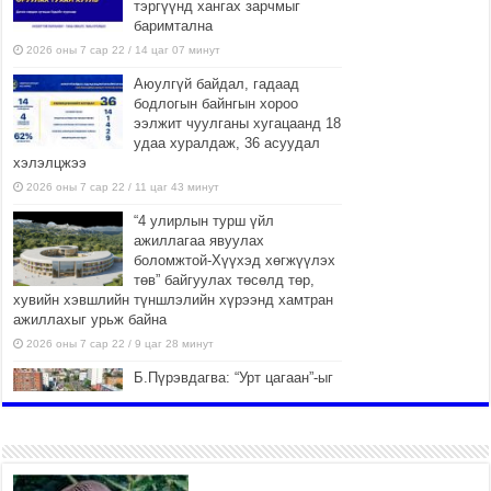
тэргүүнд хангах зарчмыг
баримтална
2026 оны 7 сар 22 / 14 цаг 07 минут
Аюулгүй байдал, гадаад
бодлогын байнгын хороо
ээлжит чуулганы хугацаанд 18
удаа хуралдаж, 36 асуудал
хэлэлцжээ
2026 оны 7 сар 22 / 11 цаг 43 минут
“4 улирлын турш үйл
ажиллагаа явуулах
боломжтой-Хүүхэд хөгжүүлэх
төв” байгуулах төсөлд төр,
хувийн хэвшлийн түншлэлийн хүрээнд хамтран
ажиллахыг урьж байна
2026 оны 7 сар 22 / 9 цаг 28 минут
Б.Пүрэвдагва: “Урт цагаан”-ыг
залуучууд чөлөөт цагаа
өнгөрүүлдэг, жуулчид зорьж
ирдэг цэг болгоно
2026 оны 7 сар 21 / 16 цаг 47 минут