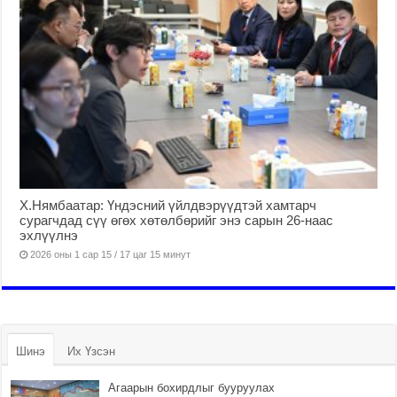
Х.Нямбаатар: Үндэсний үйлдвэрүүдтэй хамтарч
сурагчдад сүү өгөх хөтөлбөрийг энэ сарын 26-наас
эхлүүлнэ
2026 оны 1 сар 15 / 17 цаг 15 минут
Шинэ
Их Үзсэн
Агаарын бохирдлыг бууруулах