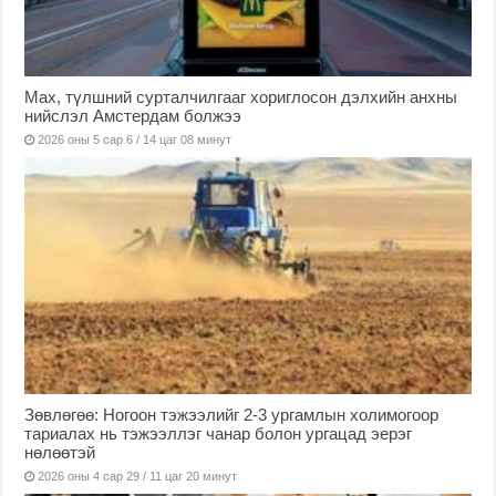
Мах, түлшний сурталчилгааг хориглосон дэлхийн анхны
нийслэл Амстердам болжээ
2026 оны 5 сар 6 / 14 цаг 08 минут
Зөвлөгөө: Ногоон тэжээлийг 2-3 ургамлын холимогоор
тариалах нь тэжээллэг чанар болон ургацад эерэг
нөлөөтэй
2026 оны 4 сар 29 / 11 цаг 20 минут