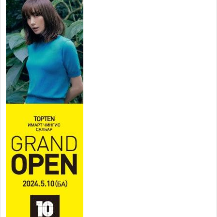
Тусгай замын автобус /BRT/
төслийн удирдах хорооны
ээлжит хуралдаан боллоо
2026 оны 7 сар 21 / 16 цаг 43 минут
Ерөнхий сайд Н.Учрал БНХАУ-
аас Монгол Улсад суугаа
Элчин сайд Шэнь
Миньжюанийг хүлээн авч
уулзав
2026 оны 7 сар 21 / 16 цаг 39 минут
БҮГД НАЙРАМДАХ ТАЖИКИСТАН УЛСТАЙ
ЭДИЙН ЗАСГИЙН ХАМТЫН АЖИЛЛАГААГ
ӨРГӨЖҮҮЛНЭ
2026 оны 7 сар 21 / 16 цаг 34 минут
26,992 суралцагч хотхоны бага сургуульд, 8100
суралцагч төрөлжсөн ахлах сургуульд
суралцана
2026 оны 7 сар 21 / 13 цаг 43 минут
COP17 хурлын үеэрх замын хөдөлгөөн, нийтийн
тээврийн зохицуулалт, сургууль, цэцэрлэг, зах,
худалдааны төвийн ажиллах хуваарийг гаргаж,