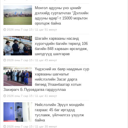
Монгол адууны үнэ цэнийг
дэлхийд сурталчлах “Дэлхийн
адууны өдөр”-т 15000 морьтон
оролцож байна
2026 оны 7 сар 15 / 11 цаг 51 минут
Шагайн харвааны насанд
хүрэгчдийн багийн төрөлд 106
багийн 848 харваач өрсөлдөж,
шилдгүүд шалгарав
2026 оны 7 сар 15 / 11 цаг 45 минут
Үндэсний их баяр наадмын сур
харвааны шагналыг
нийслэлийн Засаг дарга
бөгөөд Улаанбаатар хотын
Захирагч Б.Пүрэвдагва гардууллаа
2026 оны 7 сар 15 / 11 цаг 41 минут
Нийслэлийн Эрүүл мэндийн
газраас 45 баг иргэдэд
тусламж, үйлчилгээ үзүүлж
байна
2026 оны 7 сар 15 / 11 цаг 30 минут