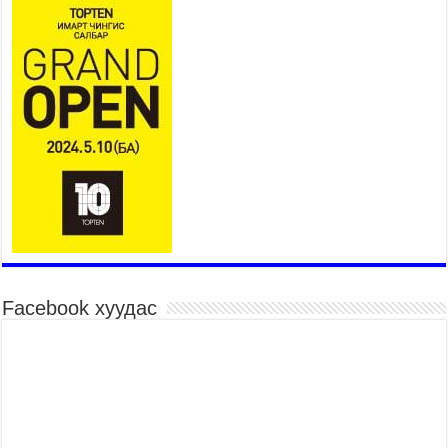
2026 оны 7 сар 15 / 11 цаг 07 минут
Үндэсний их сурын харваанд 850 харваач цэц
мэргэнээ сорьж байна
2026 оны 7 сар 15 / 11 цаг 03 минут
Төв цэнгэлдэхийн эргэн тойронд
2026 оны 7 сар 15 / 10 цаг 58 минут
Үндэсний их баяр наадмын шагайн харваа
насанд хүрэгчдийн багийн харваагаар
үргэлжилж байна
2026 оны 7 сар 15 / 10 цаг 52 минут
Үндэсний их баяр наадмын хүчит бөхийн
барилдаан эхэллээ
2026 оны 7 сар 15 / 10 цаг 46 минут
Facebook хуудас
Үндэсний хувцасны өдрийг тохиолдуулан
“Дээлтэй монгол наадам” боллоо
2026 оны 7 сар 15 / 10 цаг 41 минут
МОНГОЛ УЛСЫН ЕРӨНХИЙ САЙД Н.УЧРАЛ
БАЯР НААДМЫН НЭЭЛТЭД ОРОЛЦОЖ,
НААДАМЧИН ОЛОНД МЭНДЧИЛГЭЭ