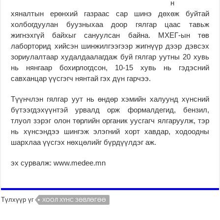
н
хяналтын ерөнхий газраас сар шинэ дөхөж буйтай
холбогдуулан буузныхаа доор гялгар цаас тавьж
жигнэхгүй байхыг сануулсан байна. МХЕГ-ын төв
лаборторид хийсэн шинжилгээгээр жигнүүр дээр дэвсэх
зориулалтаар худалдаалагдаж буй гялгар уутны 20 хувь
нь нянгаар бохирлогдсон, 10-15 хувь нь гэдэсний
савханцар үүсгэгч нянтай гэх дүн гарчээ.
Түүнчлэн гялгар уут нь өндөр хэмийн халуунд хүнсний
бүтээгдэхүүнтэй урвалд орж формалдегид, бензил,
тлуол зэрэг олон төрлийн органик уусгагч ялгаруулж, тэр
нь хүнсэндээ шингэж элэгний хорт хавдар, ходоодны
шархлаа үүсгэх нөхцөлийг бүрдүүлдэг аж.
эх сурвалж: www.medee.mn
Түлхүүр үг
ХООЛ ХҮНС ЗӨВЛӨГӨӨ