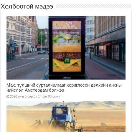
Холбоотой мэдээ
Мах, түлшний сурталчилгааг хориглосон дэлхийн анхны
нийслэл Амстердам болжээ
2026 оны 5 сар 6 / 14 цаг 08 минут