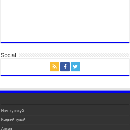
ДЭВШҮҮЛЭВ
2026 оны 7 сар 14 / 17 цаг 56 минут
МОНГОЛ УЛСЫН ЕРӨНХИЙ САЙД Н.УЧРАЛ
БҮГД НАЙРАМДАХ СОЛОНГОС УЛСЫН
ЕРӨНХИЙЛӨГЧ И ЖЭ МЁН-Д БАРААЛХАВ
2026 оны 7 сар 14 / 17 цаг 51 минут
ТӨРИЙН ДАЛБААНЫ ӨДӨРТ ЗОРИУЛСАН
ЦЭРГИЙН ЁСЛОЛЫН ЖАГСААЛ БОЛЛОО
Social
2026 оны 7 сар 14 / 17 цаг 47 минут
Өв соёлоо тээж яваа уяачдын галаар УИХ-ын
дарга С.Бямбацогт зочлон баяр хүргэв
2026 оны 7 сар 14 / 17 цаг 40 минут
УИХ-ын дарга С.Бямбацогт Үндэсний их баяр
наадмын нээлтэд оролцон, сурын талбай,
шагайн асарт зочиллоо
2026 оны 7 сар 14 / 17 цаг 26 минут
Монгол Улсын Их Хурлын дарга С.Бямбацогт
Ном хурахуй
баяр наадмын мэндчилгээ дэвшүүлэв
Бидний тухай
2026 оны 7 сар 14 / 17 цаг 09 минут
Архив
УИХ-ын дарга С.Бямбацогт БНХАУ-аас Монгол