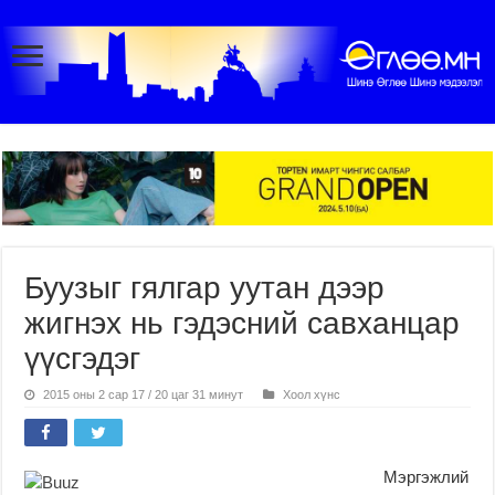
Буузыг гялгар уутан дээр
жигнэх нь гэдэсний савханцар
үүсгэдэг
2015 оны 2 сар 17 / 20 цаг 31 минут
Хоол хүнс
Мэргэжлий