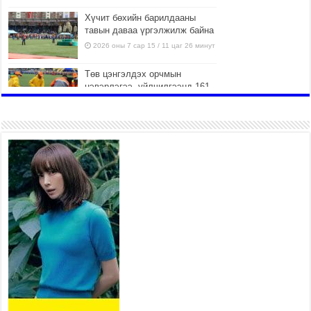
Хүчит бөхийн барилдааны
тавын даваа үргэлжилж байна
2026 оны 7 сар 15 / 11 цаг 26 минут
Төв цэнгэлдэх орчмын
цэвэрлэгээ, үйлчилгээнд 161
ажилтан, 27 техниктэй
ажиллаж байна
2026 оны 7 сар 15 / 11 цаг 22 минут
Наадмын амралтын өдрүүдэд
нийслэлийн эрүүл мэндийн
байгууллагууд дараах
хуваарийн дагуу ажиллана
2026 оны 7 сар 15 / 11 цаг 18 минут
Үндэсний их баяр наадам
эхэллээ
2026 оны 7 сар 15 / 11 цаг 14 минут
Үер усны аюулаас сэргийлж, нийслэлийн Онцгой
байдлын газрын 162 алба хаагч үүрэг гүйцэтгэж
байна