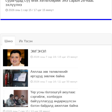
сурагчдад сүү өгөх хөтөлбөрийг энэ сарын 26-наас
эхлүүлнэ
2026 оны 1 сар 15 / 17 цаг 15 минут
Шинэ
Их Үзсэн
ЭМГЭНЭЛ
2026 оны 7 сар 19 / 15 цаг 15 минут
Аяллаа зөв төлөвлөхийг
иргэдэд зөвлөж байна
2026 оны 7 сар 16 / 11 цаг 50 минут
Үер усны болзошгүй аюулаас
сэргийлж, холбогдох
байгууллагууд өндөржүүлсэн
бэлэн байдалд ажиллаж байна
2026 оны 7 сар 15 / 13 цаг 06 минут