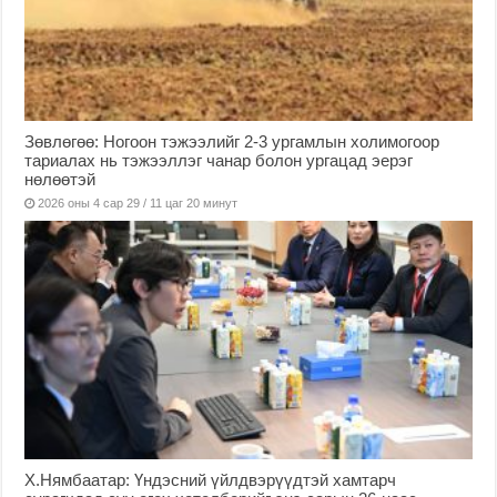
Зөвлөгөө: Ногоон тэжээлийг 2-3 ургамлын холимогоор
тариалах нь тэжээллэг чанар болон ургацад эерэг
нөлөөтэй
2026 оны 4 сар 29 / 11 цаг 20 минут
Х.Нямбаатар: Үндэсний үйлдвэрүүдтэй хамтарч