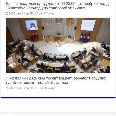
Даншиг наадмын өдрүүдэд 07:00-23:00 цагт хоёр чиглэлд
16 автобус иргэдэд үнэ төлбөргүй үйлчилнэ
2026 оны 6 сар 25 / 14 цаг 27 минут
Нийслэлийн 2026 оны төсөвт нэмэлт, өөрчлөлт оруулах
тухай тогтоолын төслийг баталлаа
2026 оны 6 сар 22 / 15 цаг 40 минут