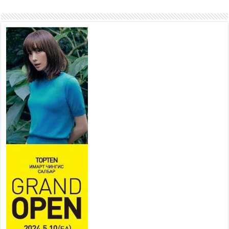
оруулж байж бид гэр
хорооллыг барилгажуулна
2026 оны 7 сар 21 / 10 цаг 15 минут
НИЙСЛЭЛ, АЙМГИЙН
УДИРДЛАГУУДЫН АЖЛЫГ
ХҮНД СУРТЛЫГ БУУРУУЛЖ,
ИРГЭД, АЖ АХУЙН НЭГЖИЙН
АЧААГ ХЭРХЭН ХӨНГӨЛСНӨӨР ДҮГНЭНЭ
2026 оны 7 сар 21 / 10 цаг 09 минут
Байнгын хорооны дарга
М.Мандхай Цөлжилттэй
тэмцэх тухай НҮБ-ын
конвенцын талуудын 17 дугаар
бага хурал (СОР17)-ын бэлтгэл ажлын явцтай
танилцлаа
2026 оны 7 сар 21 / 10 цаг 03 минут
Б.Пүрэвдагва: Бүтээн байгуулалтын аливаа
ажил инженерийн хангамжийн байгууллагуудын
уялдаа холбоогүйгээс саатах ёсгүй
2026 оны 7 сар 20 / 17 цаг 21 минут
“Сэлбэ 20 минутын хот” төслийн анхны 12
давхар барилгын үндсэн карказ, цутгалтын ажил