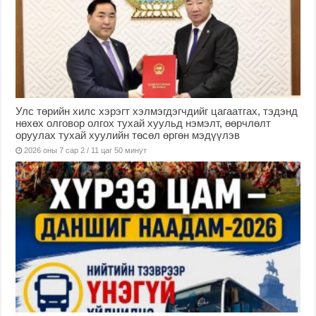
Улс төрийн хилс хэрэгт хэлмэгдэгчдийг цагаатгах, тэдэнд
нөхөх олговор олгох тухай хуульд нэмэлт, өөрчлөлт
оруулах тухай хуулийн төсөл өргөн мэдүүлэв
2026 оны 7 сар 2 / 11 цаг 50 минут