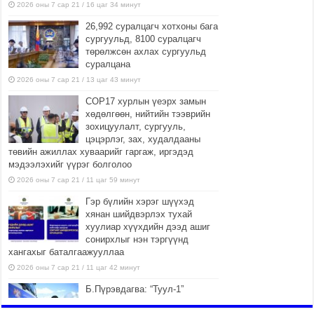
2026 оны 7 сар 21 / 16 цаг 34 минут
26,992 суралцагч хотхоны бага
сургуульд, 8100 суралцагч
төрөлжсөн ахлах сургуульд
суралцана
2026 оны 7 сар 21 / 13 цаг 43 минут
COP17 хурлын үеэрх замын
хөдөлгөөн, нийтийн тээврийн
зохицуулалт, сургууль,
цэцэрлэг, зах, худалдааны
төвийн ажиллах хуваарийг гаргаж, иргэдэд
мэдээлэхийг үүрэг болголоо
2026 оны 7 сар 21 / 11 цаг 59 минут
Гэр бүлийн хэрэг шүүхэд
хянан шийдвэрлэх тухай
хуулиар хүүхдийн дээд ашиг
сонирхлыг нэн тэргүүнд
хангахыг баталгаажууллаа
2026 оны 7 сар 21 / 11 цаг 42 минут
Б.Пүрэвдагва: “Туул-1”
коллекторыг ашиглалтад