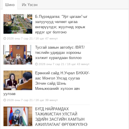
Шинэ
Их Үзсэн
Б.Пүрэвдагва: “Урт цагаан”-ыг
залуучууд чөлөөт цагаа
өнгөрүүлдэг, жуулчид зорьж
ирдэг цэг болгоно
2026 оны 7 сар 21 / 16 цаг 47 минут
Тусгай замын автобус /BRT/
төслийн удирдах хорооны
ээлжит хуралдаан боллоо
2026 оны 7 сар 21 / 16 цаг 43 минут
Ерөнхий сайд Н.Учрал БНХАУ-
аас Монгол Улсад суугаа
Элчин сайд Шэнь
Миньжюанийг хүлээн авч
уулзав
2026 оны 7 сар 21 / 16 цаг 39 минут
БҮГД НАЙРАМДАХ
ТАЖИКИСТАН УЛСТАЙ
ЭДИЙН ЗАСГИЙН ХАМТЫН
АЖИЛЛАГААГ ӨРГӨЖҮҮЛНЭ