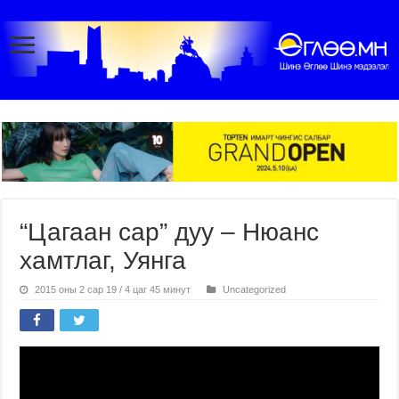
“Цагаан сар” дуу – Нюанс
хамтлаг, Уянга
2015 оны 2 сар 19 / 4 цаг 45 минут
Uncategorized