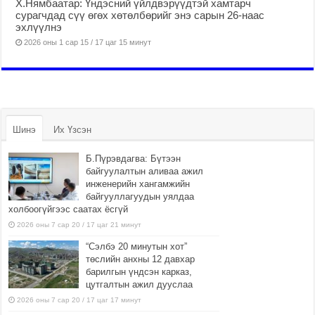
Х.Нямбаатар: Үндэсний үйлдвэрүүдтэй хамтарч
сурагчдад сүү өгөх хөтөлбөрийг энэ сарын 26-наас
эхлүүлнэ
2026 оны 1 сар 15 / 17 цаг 15 минут
Шинэ
Их Үзсэн
Б.Пүрэвдагва: Бүтээн
байгуулалтын аливаа ажил
инженерийн хангамжийн
байгууллагуудын уялдаа
холбоогүйгээс саатах ёсгүй
2026 оны 7 сар 20 / 17 цаг 21 минут
“Сэлбэ 20 минутын хот”
төслийн анхны 12 давхар
барилгын үндсэн карказ,
цутгалтын ажил дууслаа
2026 оны 7 сар 20 / 17 цаг 17 минут