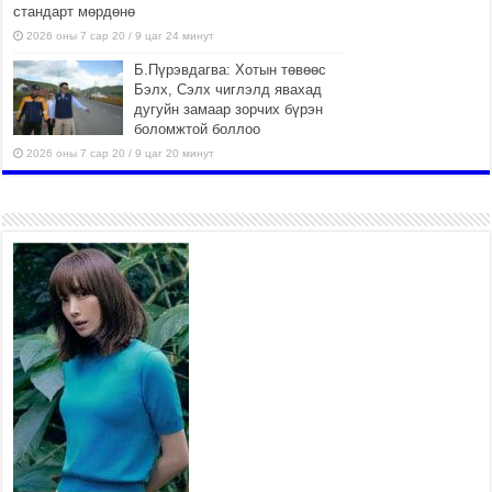
стандарт мөрдөнө
2026 оны 7 сар 20 / 9 цаг 24 минут
Б.Пүрэвдагва: Хотын төвөөс
Бэлх, Сэлх чиглэлд явахад
дугуйн замаар зорчих бүрэн
боломжтой боллоо
2026 оны 7 сар 20 / 9 цаг 20 минут
Хан-Уул дүүрэг, Чингисийн
өргөн чөлөөний ус зайлуулах
шугам хоолойн ажил 80
хувьтай үргэлжилж байна
2026 оны 7 сар 20 / 9 цаг 14 минут
Усархаг аадар бороо орж
байгаа тул аюулгүй байдлаа
хангаж, үер усны аюулаас
сэрэмжлэхийг нийслэлийн
Онцгой байдлын газраас анхааруулж байна
2026 оны 7 сар 20 / 9 цаг 09 минут
311 алба хаагч, 119 техник хэрэгсэлтэй ажиллаж
үер усны аюул, болзошгүй эрсдэлээс сэргийлж
байна