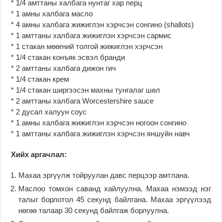
* 1/4 амттаны халбага нунтаг хар перц
* 1 амны халбага масло
* 4 амны халбага жижиглэн хэрчсэн сонгино (shallots)
* 1 амттаны халбага жижиглэн хэрчсэн сармис
* 1 стакан мөөгний толгой жижиглэн хэрчсэн
* 1/4 стакан конъяк эсвэл бранди
* 2 амттаны халбага дижон гич
* 1/4 стакан крем
* 1/4 стакан ширгээсэн махны тунгалаг шөл
* 2 амттаны халбага Worcestershire sauce
* 2 дусал халуун соус
* 1 амны халбага жижиглэн хэрчсэн ногоон сонгино
* 1 амттаны халбага жижиглэн хэрчсэн яншуйн навч
Хийх аргачлал:
Махаа эргүүлж тойруулан давс перцээр амтлана.
Маслоо томхон саванд хайлуулна. Махаа нэмээд нэг
талыг борлотол 45 секунд байлгана. Махаа эргүүлээд
нөгөө талаар 30 секунд байлгаж борлуулна.