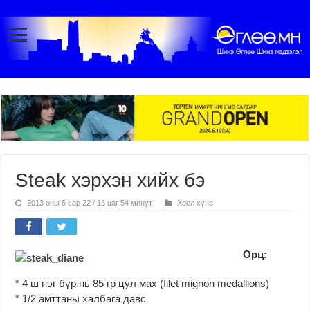
Steak хэрхэн хийх бэ
2013 оны 6 сар 22 / 13 цаг 54 минут
Хоол хүнс
Орц:
* 4 ш нэг бүр нь 85 гр цул мах (filet mignon medallions)
* 1/2 амттаны халбага давс