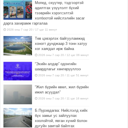
Мопед, скүүтер, тэдгээртэй
адилтгах үзүүлэлт бүхий
тээврийн хэрэгсэлтэй
холбоотой нийслэлийн засаг
дарга захирамж гаргалаа
2026 оны 7 сар 20 / 17 цаг 11 минут
Төв цэвэрлэх байгууламжид
хоногт дунджаар 3 тонн хатуу
хог хаягдал ирж байна
2026 оны 7 сар 20 / 12 цаг 06 минут
“Эхийн алдар” одонгийн
шаардлагыг хөнгөрүүллээ
2026 оны 7 сар 20 / 11 цаг 51 минут
“Жил бүрийн өвөл, жил бүрийн
ижил асуудал”
2026 оны 7 сар 20 / 11 цаг 16 минут
Б.Пүрэвдагва: Нийслэлд хийх
бүх замыг ус зайлуулах
хоолойтой, явган хүний болон
дугуйн замтай байлгах