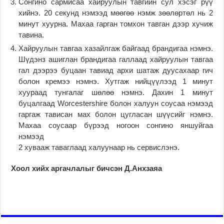
Сонгино сармисаа хайруулын тавгийн сул хэсэг рүү
хийнэ. 20 секунд нэмээд мөөгөө нэмж зөөлөртөл нь 2
минут хуурна. Махаа гарган томхон тавган дээр хучиж
тавина.
Хайруулын тавгаа хазайлгаж байгаад брандигаа нэмнэ.
Шүдэнз ашиглан брандигаа галлаад хайруулын тавгаа
гал дээрээ буцаан тавиад архи шатаж дуусахаар гич
болон кремээ нэмнэ. Хутгаж нийцүүлээд 1 минут
хуураад тунгалаг шөлөө нэмнэ. Дахин 1 минут
буцалгаад Worcestershire болон халуун соусаа нэмээд
гаргаж тависан мах болон цугласан шүүсийг нэмнэ.
Махаа соусаар бүрээд ногоон сонгино яншуйгаа
нэмээд
2 хувааж таваглаад халуунаар нь сервислэнэ.
Хоол хийх аргачлалыг бичсэн Д.Анхзаяа