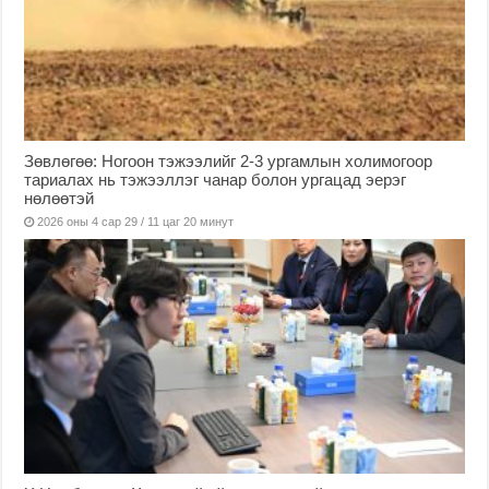
Зөвлөгөө: Ногоон тэжээлийг 2-3 ургамлын холимогоор
тариалах нь тэжээллэг чанар болон ургацад эерэг
нөлөөтэй
2026 оны 4 сар 29 / 11 цаг 20 минут