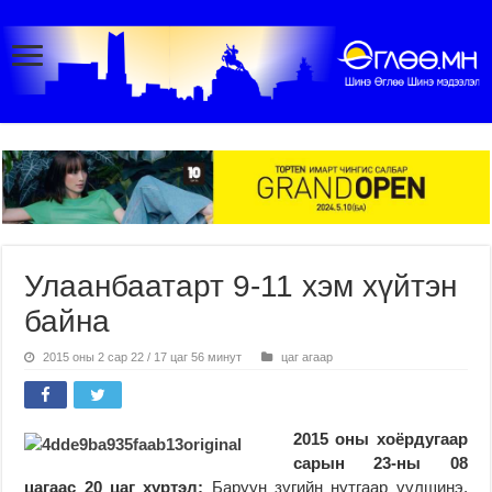
Улаанбаатарт 9-11 хэм хүйтэн
байна
2015 оны 2 сар 22 / 17 цаг 56 минут
цаг агаар
2015 оны хоёрдугаар
сарын 23-ны 08
цагаас 20 цаг хүртэл:
Баруун зүгийн нутгаар үүлшинэ.