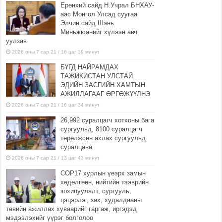
Ерөнхий сайд Н.Учрал БНХАУ-
аас Монгол Улсад суугаа
Элчин сайд Шэнь
Миньжюанийг хүлээн авч
уулзав
2026 оны 7 сар 21 / 16 цаг 39 минут
БҮГД НАЙРАМДАХ
ТАЖИКИСТАН УЛСТАЙ
ЭДИЙН ЗАСГИЙН ХАМТЫН
АЖИЛЛАГААГ ӨРГӨЖҮҮЛНЭ
2026 оны 7 сар 21 / 16 цаг 34 минут
26,992 суралцагч хотхоны бага
сургуульд, 8100 суралцагч
төрөлжсөн ахлах сургуульд
суралцана
2026 оны 7 сар 21 / 13 цаг 43 минут
COP17 хурлын үеэрх замын
хөдөлгөөн, нийтийн тээврийн
зохицуулалт, сургууль,
цэцэрлэг, зах, худалдааны
төвийн ажиллах хуваарийг гаргаж, иргэдэд
мэдээлэхийг үүрэг болголоо