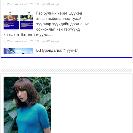
2026 оны 7 сар 21 / 11 цаг 59 минут
Гэр бүлийн хэрэг шүүхэд
хянан шийдвэрлэх тухай
хуулиар хүүхдийн дээд ашиг
сонирхлыг нэн тэргүүнд
хангахыг баталгаажууллаа
2026 оны 7 сар 21 / 11 цаг 42 минут
Б.Пүрэвдагва: “Туул-1”
коллекторыг ашиглалтад
оруулж байж бид гэр
хорооллыг барилгажуулна
2026 оны 7 сар 21 / 10 цаг 15 минут
НИЙСЛЭЛ, АЙМГИЙН
УДИРДЛАГУУДЫН АЖЛЫГ
ХҮНД СУРТЛЫГ БУУРУУЛЖ,
ИРГЭД, АЖ АХУЙН НЭГЖИЙН
АЧААГ ХЭРХЭН ХӨНГӨЛСНӨӨР ДҮГНЭНЭ
2026 оны 7 сар 21 / 10 цаг 09 минут
Байнгын хорооны дарга
М.Мандхай Цөлжилттэй
тэмцэх тухай НҮБ-ын