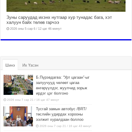
Зуны саруудад ихэнх нутгаар хур тунадас бага, хэт
халуун байх төлөв гарчээ
2026 оны 5 сар 6 / 12 цаг 46 минут
Шинэ
Их Үзсэн
Б.Пүрэвдагва: “Урт цагаан”-ыг
залуучууд чөлөөт цагаа
өнгөрүүлдэг, жуулчид зорьж
ирдэг цэг болгоно
2026 оны 7 сар 21 / 16 цаг 47 минут
Тусгай замын автобус /BRT/
төслийн удирдах хорооны
ээлжит хуралдаан боллоо
2026 оны 7 сар 21 / 16 цаг 43 минут