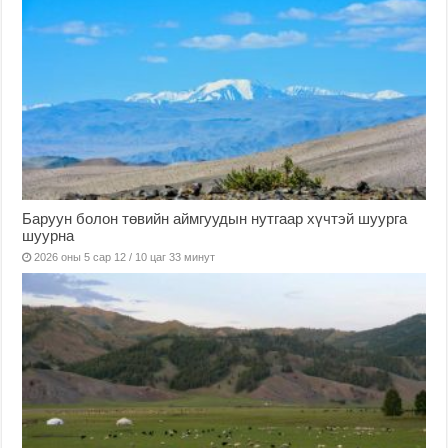
Баруун болон төвийн аймгуудын нутгаар хүчтэй шуурга
шуурна
2026 оны 5 сар 12 / 10 цаг 33 минут