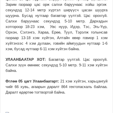
Зарим газраар цас орж салхи баруунаас хойш эргэж
секундэд 12-14 метр хүртэл ширүүсч цасан шуурга
шуурна. Бусад нутгаар багавтар үүлтэй. Цас орохгүй.
Салхи баруунаас секундэд 5-10 метр. Дархадын
хотгороор 18-23 хэм, Увс нуур, Идэр, Тэс, Эгь-Үүр,
Орхон, Сэлэнгэ, Хараа, Ерөө, Туул, Тэрэлж голынсав
газраар 13-18 хэм хүйтэн, Алтайн өвөр говиор 1 хэм
хүйтэнээс 4 хэм дулаан, говийн аймгуудын нутгаар 1-6
хэм, бусад нутгаар 6-11 хэм хүйтэн байна.
УЛААНБААТАР ХОТ:
Багавтар үүлтэй. Цас орохгүй.
Салхи зүүн өмнөөс секундэд 5-10 метр. 9-11 хэм хүйтэн
байна.
Өглөө 05 цагт Улаанбаатарт:
21 хэм хүйтэн, харьцангуй
чийг 66 хувь, агаарын даралт 864 гектопаскаль байлаа.
Даралт өдөртөө тогтвортой байна.