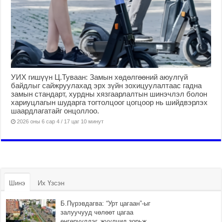
УИХ гишүүн Ц.Туваан: Замын хөдөлгөөний аюулгүй
байдлыг сайжруулахад эрх зүйн зохицуулалтаас гадна
замын стандарт, хурдны хязгаарлалтын шинэчлэл болон
хариуцлагын шударга тогтолцоог цогцоор нь шийдвэрлэх
шаардлагатайг онцоллоо.
2026 оны 6 сар 4 / 17 цаг 10 минут
Шинэ
Их Үзсэн
Б.Пүрэвдагва: “Урт цагаан”-ыг
залуучууд чөлөөт цагаа
өнгөрүүлдэг, жуулчид зорьж