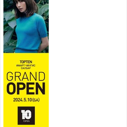
ХҮНД СУРТЛЫГ БУУРУУЛЖ,
ИРГЭД, АЖ АХУЙН НЭГЖИЙН
АЧААГ ХЭРХЭН ХӨНГӨЛСНӨӨР ДҮГНЭНЭ
2026 оны 7 сар 21 / 10 цаг 09 минут
Байнгын хорооны дарга
М.Мандхай Цөлжилттэй
тэмцэх тухай НҮБ-ын
конвенцын талуудын 17 дугаар
бага хурал (СОР17)-ын бэлтгэл ажлын явцтай
танилцлаа
2026 оны 7 сар 21 / 10 цаг 03 минут
Б.Пүрэвдагва: Бүтээн байгуулалтын аливаа
ажил инженерийн хангамжийн байгууллагуудын
уялдаа холбоогүйгээс саатах ёсгүй
2026 оны 7 сар 20 / 17 цаг 21 минут
“Сэлбэ 20 минутын хот” төслийн анхны 12
давхар барилгын үндсэн карказ, цутгалтын ажил
дууслаа
2026 оны 7 сар 20 / 17 цаг 17 минут
Мопед, скүүтер, тэдгээртэй адилтгах үзүүлэлт
бүхий тээврийн хэрэгсэлтэй холбоотой