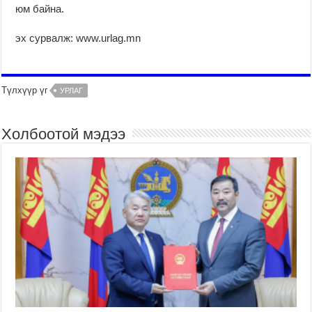
юм байна.
эх сурвалж: www.urlag.mn
Түлхүүр үг
УРЛАГ
Холбоотой мэдээ