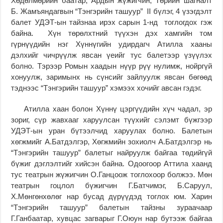
Хөдөлмөрийн баатар, Ардын жүжигчин, Төрийн шагналт
Б. Жамъяндагвын “Тэнгэрийн ташуур” II бүлэг, 4 үзэгдэлт
балет УДЭТ-ын тайзнаа ирэх сарын 1-нд тоглогдох гэж
байна. Хүн төрөлхтний түүхэн дэх хамгийн том
гүрнүүдийн нэг Хүннүгийн удирдагч Атилла хааны
дэлхийг чичрүүлж явсан үеийг тус балетээр үзүүлэх
болно. Тэрээр Ромын хаадын нүүр рүү нулимж, нойргүй
хонуулж, заримынх нь сүнсийг зайлуулж явсан бөгөөд
тэднээс “Тэнгэрийн ташуур” хэмээх хочийг авсан гэдэг.
Атилла хаан болон Хүннү цэргүүдийн хүч чадал, эр
зориг, сүр жавхааг харуулсан түүхийг сэлэмт бүжгээр
УДЭТ-ын уран бүтээлчид харуулах болно. Балетын
хөгжмийг А.Батдэлгэр, Хөгжмийн зохиолч А.Батдэлгэр нь
“Тэнгэрийн ташуур” балетыг найруулж байгаа төдийгүй
бүжиг дэглэлтийг хийсэн байна. Одоогоор Аттила хаанд
тус театрын жүжигчин О.Ганцоож тоглохоор болжээ. Мөн
театрын гоцлол бүжигчин Г.Батчимэг, Б.Саруул,
Х.Мөнгөнхөлөг нар бусад дүрүүдэд тоглох юм. Харин
“Тэнгэрийн ташуур” балетын тайзны зураачаар
Г.Ганбаатар, хувцас загварыг Г.Оюун нар бутээж байгаа