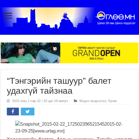
“Тэнгэрийн ташуур” балет
удахгүй тайзнаа
2015 оны 2 сар 22 / 20 цаг 19 минут
Мэдээ мэдээлэл
,
Урлаг