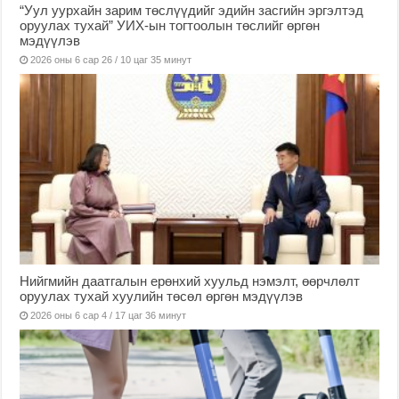
“Уул уурхайн зарим төслүүдийг эдийн засгийн эргэлтэд
оруулах тухай” УИХ-ын тогтоолын төслийг өргөн
мэдүүлэв
2026 оны 6 сар 26 / 10 цаг 35 минут
Нийгмийн даатгалын ерөнхий хуульд нэмэлт, өөрчлөлт
оруулах тухай хуулийн төсөл өргөн мэдүүлэв
2026 оны 6 сар 4 / 17 цаг 36 минут