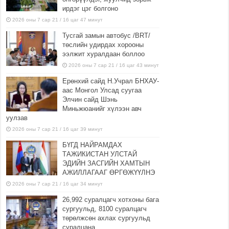
ирдэг цэг болгоно
2026 оны 7 сар 21 / 16 цаг 47 минут
Тусгай замын автобус /BRT/
төслийн удирдах хорооны
ээлжит хуралдаан боллоо
2026 оны 7 сар 21 / 16 цаг 43 минут
Ерөнхий сайд Н.Учрал БНХАУ-
аас Монгол Улсад суугаа
Элчин сайд Шэнь
Миньжюанийг хүлээн авч
уулзав
2026 оны 7 сар 21 / 16 цаг 39 минут
БҮГД НАЙРАМДАХ
ТАЖИКИСТАН УЛСТАЙ
ЭДИЙН ЗАСГИЙН ХАМТЫН
АЖИЛЛАГААГ ӨРГӨЖҮҮЛНЭ
2026 оны 7 сар 21 / 16 цаг 34 минут
26,992 суралцагч хотхоны бага
сургуульд, 8100 суралцагч
төрөлжсөн ахлах сургуульд
суралцана