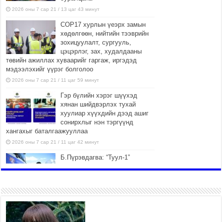
2026 оны 7 сар 21 / 13 цаг 43 минут
COP17 хурлын үеэрх замын
хөдөлгөөн, нийтийн тээврийн
зохицуулалт, сургууль,
цэцэрлэг, зах, худалдааны
төвийн ажиллах хуваарийг гаргаж, иргэдэд
мэдээлэхийг үүрэг болголоо
2026 оны 7 сар 21 / 11 цаг 59 минут
Гэр бүлийн хэрэг шүүхэд
хянан шийдвэрлэх тухай
хуулиар хүүхдийн дээд ашиг
сонирхлыг нэн тэргүүнд
хангахыг баталгаажууллаа
2026 оны 7 сар 21 / 11 цаг 42 минут
Б.Пүрэвдагва: “Туул-1”
коллекторыг ашиглалтад
оруулж байж бид гэр
хорооллыг барилгажуулна
2026 оны 7 сар 21 / 10 цаг 15 минут
НИЙСЛЭЛ, АЙМГИЙН
УДИРДЛАГУУДЫН АЖЛЫГ