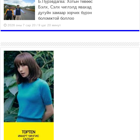
Б.Пүрэвдагва: Хотын төвөөс
Бэлх, Сэлх чиглэлд явахад
дугуйн замаар зорчих бүрэн
боломжтой боллоо
2026 оны 7 сар 20 / 9 цаг 20 минут
Хан-Уул дүүрэг, Чингисийн
өргөн чөлөөний ус зайлуулах
шугам хоолойн ажил 80
хувьтай үргэлжилж байна
2026 оны 7 сар 20 / 9 цаг 14 минут
Усархаг аадар бороо орж
байгаа тул аюулгүй байдлаа
хангаж, үер усны аюулаас
сэрэмжлэхийг нийслэлийн
Онцгой байдлын газраас анхааруулж байна
2026 оны 7 сар 20 / 9 цаг 09 минут
311 алба хаагч, 119 техник хэрэгсэлтэй ажиллаж
үер усны аюул, болзошгүй эрсдэлээс сэргийлж
байна
2026 оны 7 сар 20 / 9 цаг 05 минут
Аяллаа зөв төлөвлөхийг иргэдэд зөвлөж байна