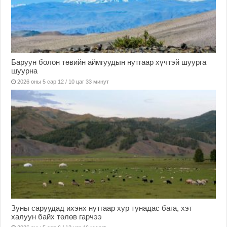
Баруун болон төвийн аймгуудын нутгаар хүчтэй шуурга
шуурна
2026 оны 5 сар 12 / 10 цаг 33 минут
Зуны саруудад ихэнх нутгаар хур тунадас бага, хэт
халуун байх төлөв гарчээ