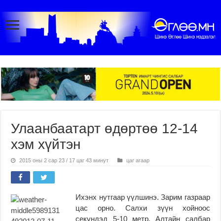
Улаанбаатарт өдөртөө 12-14
хэм хүйтэн
2015 оны 2 сар 23 / 17 цаг 43 минут
цаг агаар
Ихэнх нутгаар үүлшинэ. Зарим газраар
цас орно. Салхи зүүн хойноос
секундэд 5-10 метр, Алтайн салбар