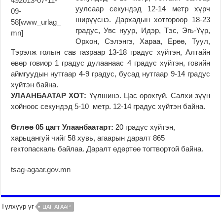
уулсаар секундэд 12-14 метр хүрч
ширүүснэ. Дархадын хотгороор 18-23
градус, Увс нуур, Идэр, Тэс, Эгь-Үүр,
Орхон, Сэлэнгэ, Хараа, Ерөө, Туул,
Тэрэлж голын сав газраар 13-18 градус хүйтэн, Алтайн
өвөр говиор 1 градус дулаанаас 4 градус хүйтэн, говийн
аймгуудын нутгаар 4-9 градус, бусад нутгаар 9-14 градус
хүйтэн байна.
УЛААНБААТАР ХОТ:
Үүлшинэ. Цас орохгүй. Салхи зүүн
хойноос секундэд 5-10 метр. 12-14 градус хүйтэн байна.
Өглөө 05 цагт Улаанбаатарт:
20 градус хүйтэн,
харьцангуй чийг 58 хувь, агаарын даралт 865
гектопаскаль байлаа. Даралт өдөртөө тогтвортой байна.
tsag-agaar.gov.mn
Түлхүүр үг
ЦАГ АГААР