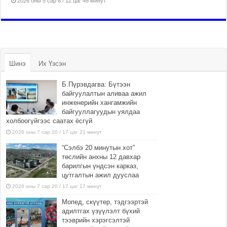
2026 оны 5 сар 6 / 12 цаг 46 минут
Шинэ
Их Үзсэн
Б.Пүрэвдагва: Бүтээн
байгуулалтын аливаа ажил
инженерийн хангамжийн
байгууллагуудын уялдаа
холбоогүйгээс саатах ёсгүй
2026 оны 7 сар 20 / 17 цаг 21 минут
“Сэлбэ 20 минутын хот”
төслийн анхны 12 давхар
барилгын үндсэн карказ,
цутгалтын ажил дууслаа
2026 оны 7 сар 20 / 17 цаг 17 минут
Мопед, скүүтер, тэдгээртэй
адилтгах үзүүлэлт бүхий
тээврийн хэрэгсэлтэй