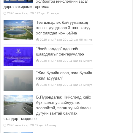
холбоотой нийслэлийн засаг
дарга захирамж гаргалаа
2026 оны 7 сар 20 / 17 цаг 11 минут
Төв цэвэрлэх байгууламжид
хоногт дунджаар 3 тонн хатуу
хог хаягдал ирж байна
2026 оны 7 сар 20 / 12 цаг 06 минут
“Эхийн алдар” одонгийн
шаардлагыг хөнгөрүүллээ
2026 оны 7 сар 20 / 11 цаг 51 минут
“Жил бүрийн өвөл, жил бүрийн
ижил асуудал”
2026 оны 7 сар 20 / 11 цаг 16 минут
Б.Пүрэвдагва: Нийслэлд хийх
бүх замыг ус зайлуулах
хоолойтой, явган хүний болон
дугуйн замтай байлгах
стандарт мөрдөнө
2026 оны 7 сар 20 / 9 цаг 24 минут