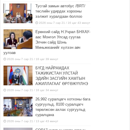
Тусгай замын автобус /BRT/
төслийн удирдах хорооны
ээлжит хуралдаан боллоо
2026 оны 7 сар 21 / 16 цаг 43 минут
Ерөнхий сайд Н.Учрал БНХАУ-
аас Монгол Улсад суугаа
Элчин сайд Шэнь
Миньжюанийг хүлээн авч
уулзав
2026 оны 7 сар 21 / 16 цаг 39 минут
БҮГД НАЙРАМДАХ
ТАЖИКИСТАН УЛСТАЙ
ЭДИЙН ЗАСГИЙН ХАМТЫН
АЖИЛЛАГААГ ӨРГӨЖҮҮЛНЭ
2026 оны 7 сар 21 / 16 цаг 34 минут
26,992 суралцагч хотхоны бага
сургуульд, 8100 суралцагч
төрөлжсөн ахлах сургуульд
суралцана
2026 оны 7 сар 21 / 13 цаг 43 минут