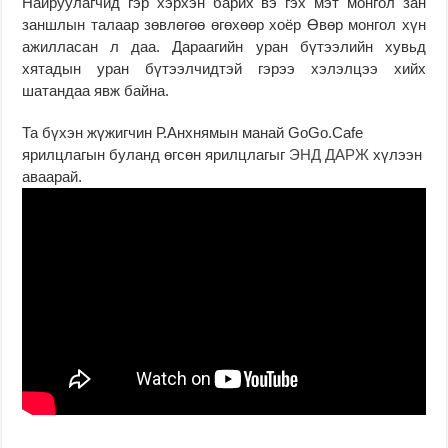
Найруулагчид гэр хэрхэн барих вэ гэх мэт монгол зан
заншлын талаар зөвлөгөө өгөхөөр хоёр Өвөр монгол хүн
ажилласан л даа. Дараагийн уран бүтээлийн хувьд
хятадын уран бүтээлчидтэй гэрээ хэлэлцээ хийх
шатандаа явж байна.
Та бүхэн жүжигчин Р.Анхнямын манай GoGo.Cafe
ярилцлагын буланд өгсөн ярилцлагыг
ЭНД ДАРЖ
хүлээн
аваарай.