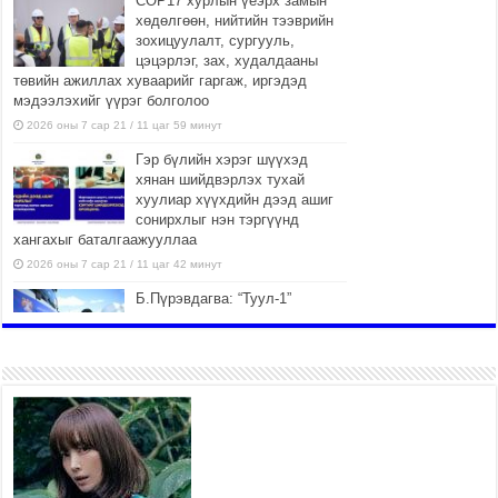
COP17 хурлын үеэрх замын
хөдөлгөөн, нийтийн тээврийн
зохицуулалт, сургууль,
цэцэрлэг, зах, худалдааны
төвийн ажиллах хуваарийг гаргаж, иргэдэд
мэдээлэхийг үүрэг болголоо
2026 оны 7 сар 21 / 11 цаг 59 минут
Гэр бүлийн хэрэг шүүхэд
хянан шийдвэрлэх тухай
хуулиар хүүхдийн дээд ашиг
сонирхлыг нэн тэргүүнд
хангахыг баталгаажууллаа
2026 оны 7 сар 21 / 11 цаг 42 минут
Б.Пүрэвдагва: “Туул-1”
коллекторыг ашиглалтад
оруулж байж бид гэр
хорооллыг барилгажуулна
2026 оны 7 сар 21 / 10 цаг 15 минут
НИЙСЛЭЛ, АЙМГИЙН
УДИРДЛАГУУДЫН АЖЛЫГ
ХҮНД СУРТЛЫГ БУУРУУЛЖ,
ИРГЭД, АЖ АХУЙН НЭГЖИЙН
АЧААГ ХЭРХЭН ХӨНГӨЛСНӨӨР ДҮГНЭНЭ