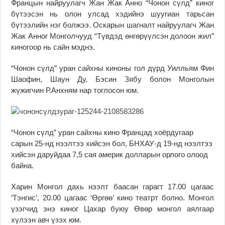
Францын найруулагч Жан Жак Анно “Чонон сүлд” киног
бүтээсэн нь олон улсад хэдийнэ шуугиан тарьсан
бүтээлийн нэг болжээ. Оскарын шагналт найруулагч Жан
Жак Анног Монголчууд “Түвдэд өнгөрүүлсэн долоон жил”
киногоор нь сайн мэднэ.
“Чонон сүлд” уран сайхны киноны гол дүрд Уилльям Фин
Шаофин, Шаун Ду, Бэсин Зябу болон Монголын
жүжигчин Р.Анхням нар тоглосон юм.
“Чонон сүлд” уран сайхны кино Францад хоёрдугаар
сарын 25-нд нээлтээ хийсэн бол, БНХАУ-д 19-нд нээлтээ
хийсэн даруйдаа 7,5 сая америк долларын орлого олоод
байна.
Харин Монгол дахь нээлт баасан гарагт 17.00 цагаас
‘Тэнгис’, 20.00 цагаас ‘Өргөө’ кино театрт болно. Монгол
үзэгчид энэ киног Цахар буюу Өвөр монгол аялгаар
хүлээн авч үзэх юм.