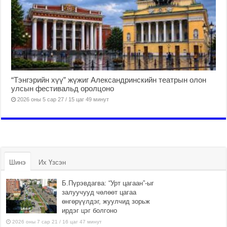
“Тэнгэрийн хүү” жүжиг Александринскийн театрын олон
улсын фестивальд оролцоно
2026 оны 5 сар 27 / 15 цаг 49 минут
Шинэ
Их Үзсэн
Б.Пүрэвдагва: “Урт цагаан”-ыг
залуучууд чөлөөт цагаа
өнгөрүүлдэг, жуулчид зорьж
ирдэг цэг болгоно
2026 оны 7 сар 21 / 16 цаг 47 минут