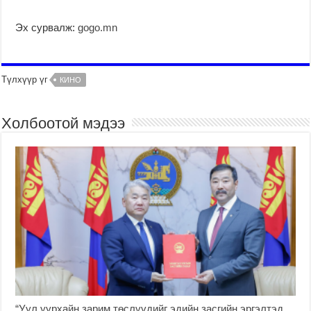
Эх сурвалж:
gogo.mn
Түлхүүр үг
КИНО
Холбоотой мэдээ
“Уул уурхайн зарим төслүүдийг эдийн засгийн эргэлтэд