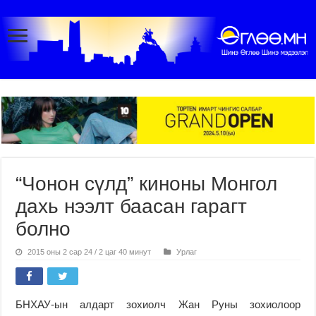
“Чонон сүлд” киноны Монгол
дахь нээлт баасан гарагт
болно
2015 оны 2 сар 24 / 2 цаг 40 минут
Урлаг
БНХАУ-ын алдарт зохиолч Жан Руны зохиолоор