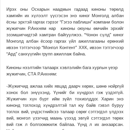
Ирэх оны Оскарын наадмын гадаад киноны төрөлд
хамгийн их хүлээлт үүсгэсэн энэ киног Монголд албан
ёсны эрхтэй гаргах гэрээг “Гэгээ паблишн” компани болон
жүжигчин Р.Анхням нар киноны оюуны өмчийн эрхийг
эзэмшигчидтэй хамтран байгуулжээ. “Чонон сүлд” киног
Монголд албан ёсоор гаргах үйл ажиллагааны ерөнхий
ивээн тэтгэгчээр “Монгол Контент” ХХК, ивээн тэтгэгчээр
“Ард” санхүүгийн групп ажиллаж байна.
Киноны нээлтийн талаарх хэвлэлийн бага хурлын үеэр
жүжигчин, СТА Р.Анхням:
-Жүжигчид ажлаа хийх явцад даарч хөрөх, шөнө нойргүй
хонох бол энүүхэнд. Үүнийг би хүндрэл гэж үздэггүй.
Жүжигчин хүн бүрт ийм зүйл тохиолддог. Харин энэ
кинонд тоглоход хүндрэлтэй тал юу байв гэвэл буруу
тоглох вий, үндэстнийхээ талаар сөрөг сэтгэгдэл үлдээх
вий, монгол үзэгчид маань үзээд эвгүй сэтгэгдэл төрөх
вий гэж л болгоомжилж байлаа. Үүнд л их анхаарсан.