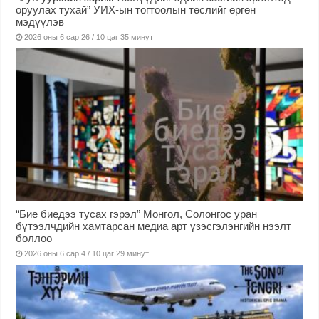
оруулах тухай” УИХ-ын тогтоолын төслийг өргөн
мэдүүлэв
2026 оны 6 сар 26 / 10 цаг 35 минут
“Бие биедээ тусах гэрэл” Монгол, Солонгос уран
бүтээлчдийн хамтарсан медиа арт үзэсгэлэнгийн нээлт
боллоо
2026 оны 6 сар 4 / 10 цаг 29 минут