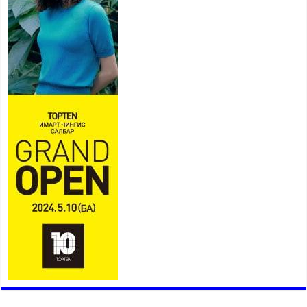
2026 оны 7 сар 21 / 10 цаг 09 минут
Байнгын хорооны дарга
М.Мандхай Цөлжилттэй
тэмцэх тухай НҮБ-ын
конвенцын талуудын 17 дугаар
бага хурал (СОР17)-ын бэлтгэл ажлын явцтай
танилцлаа
2026 оны 7 сар 21 / 10 цаг 03 минут
Б.Пүрэвдагва: Бүтээн байгуулалтын аливаа
ажил инженерийн хангамжийн байгууллагуудын
уялдаа холбоогүйгээс саатах ёсгүй
2026 оны 7 сар 20 / 17 цаг 21 минут
“Сэлбэ 20 минутын хот” төслийн анхны 12
давхар барилгын үндсэн карказ, цутгалтын ажил
дууслаа
2026 оны 7 сар 20 / 17 цаг 17 минут
Мопед, скүүтер, тэдгээртэй адилтгах үзүүлэлт
бүхий тээврийн хэрэгсэлтэй холбоотой
нийслэлийн засаг дарга захирамж гаргалаа
2026 оны 7 сар 20 / 17 цаг 11 минут