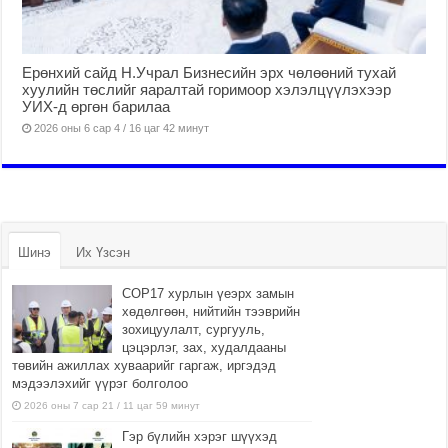
Ерөнхий сайд Н.Учрал Бизнесийн эрх чөлөөний тухай
хуулийн төслийг яаралтай горимоор хэлэлцүүлэхээр
УИХ-д өргөн барилаа
2026 оны 6 сар 4 / 16 цаг 42 минут
Шинэ
Их Үзсэн
COP17 хурлын үеэрх замын
хөдөлгөөн, нийтийн тээврийн
зохицуулалт, сургууль,
цэцэрлэг, зах, худалдааны
төвийн ажиллах хуваарийг гаргаж, иргэдэд
мэдээлэхийг үүрэг болголоо
2026 оны 7 сар 21 / 11 цаг 59 минут
Гэр бүлийн хэрэг шүүхэд