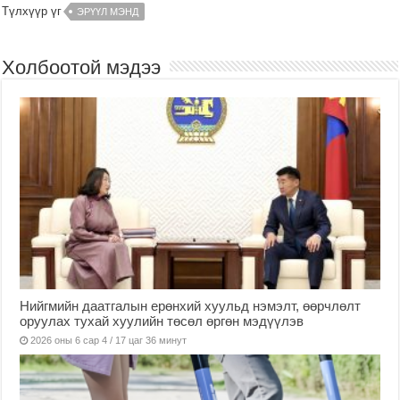
Түлхүүр үг
ЭРҮҮЛ МЭНД
Холбоотой мэдээ
Нийгмийн даатгалын ерөнхий хуульд нэмэлт, өөрчлөлт
оруулах тухай хуулийн төсөл өргөн мэдүүлэв
2026 оны 6 сар 4 / 17 цаг 36 минут