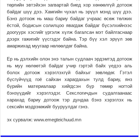
төрлийн эвтэйхэн загвартай биед хор хөнөөлгүй дотоож
байдаг шүү дээ. Хамгийн чухал нь эрүүл мэнд шүү дээ.
Бэнз дотоож нь маш бариу байдаг учраас өсөж төлжих
ёстой, бодисын солилцоо явагдаж байдаг бүсэлхийнээс
доогуурх хэсгийг үргэлж хүлж багалсан мэт байлгаснаар
дээрх гажигийг үүсгэдэг байна. Тэр бүү хэл эрүүл зөв
амаржихад муугаар нөлөөлдөг байна.
Ер нь дэлхийн олон энэ талын судлаач эрдэмтэд дотоож
нь муу нөлөөтэй байдаг учир гэртэй байх үедээ аль
болох дотоож хэрэглэхгүй байхыг зөвлөдөг. Гэтэл
бүсгүйчүүд гоё сайхан харагдахын тулд бариу, янз
бүрийн материалаар хийгдсэн бүр төмөр ногтой
бэнзүүдийг хэрэглэдэг. Секслогичдын судалгаанаас
харахад бариу дотоож тэр дундаа бэнз хэрэглэх нь
сексийн мэдрэмжийг бууруулдаг гэнэ.
эх сурвалж: www.emegteichuud.mn