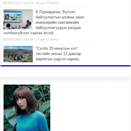
2026 оны 7 сар 21 / 10 цаг 03 минут
Б.Пүрэвдагва: Бүтээн
байгуулалтын аливаа ажил
инженерийн хангамжийн
байгууллагуудын уялдаа
холбоогүйгээс саатах ёсгүй
2026 оны 7 сар 20 / 17 цаг 21 минут
“Сэлбэ 20 минутын хот”
төслийн анхны 12 давхар
барилгын үндсэн карказ,
цутгалтын ажил дууслаа
2026 оны 7 сар 20 / 17 цаг 17 минут
Мопед, скүүтер, тэдгээртэй
адилтгах үзүүлэлт бүхий
тээврийн хэрэгсэлтэй
холбоотой нийслэлийн засаг
дарга захирамж гаргалаа
2026 оны 7 сар 20 / 17 цаг 11 минут
Төв цэвэрлэх байгууламжид
хоногт дунджаар 3 тонн хатуу
хог хаягдал ирж байна