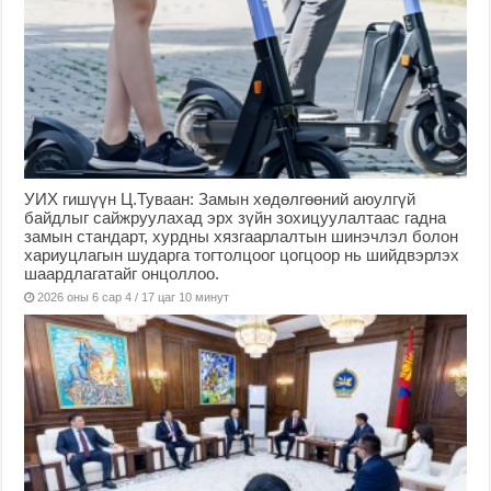
УИХ гишүүн Ц.Туваан: Замын хөдөлгөөний аюулгүй
байдлыг сайжруулахад эрх зүйн зохицуулалтаас гадна
замын стандарт, хурдны хязгаарлалтын шинэчлэл болон
хариуцлагын шударга тогтолцоог цогцоор нь шийдвэрлэх
шаардлагатайг онцоллоо.
2026 оны 6 сар 4 / 17 цаг 10 минут