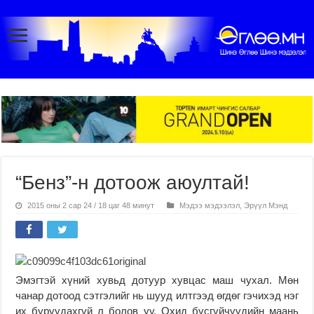
“Бенз”-н дотоож аюултай!
2015 оны 2 сар 24 / 18 цаг 48 минут
Мэдээ мэдээлэл
,
Эрүүл Мэнд
Эмэгтэй хүний хувьд дотуур хувцас маш чухал. Мөн
чанар дотоод сэтгэлийг нь шууд илтгээд өгдөг гэчихэд нэг
их буруудахгүй л болов уу. Охид бүсгүйчүүдийн маань