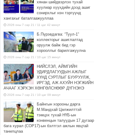
хянан шийдвэрлэх тухай
хуулиар хүүхдийн дээд ашиг
сонирхлыг нэн тэргүүнд
хангахыг баталгаажууллаа
2026 оны 7 сар 21 / 11 цаг 42 минут
Б.Пүрэвдагва: “Туул-1”
коллекторыг ашиглалтад
оруулж байж бид гэр
хорооллыг барилгажуулна
2026 оны 7 сар 21 / 10 цаг 15 минут
НИЙСЛЭЛ, АЙМГИЙН
УДИРДЛАГУУДЫН АЖЛЫГ
ХҮНД СУРТЛЫГ БУУРУУЛЖ,
ИРГЭД, АЖ АХУЙН НЭГЖИЙН
АЧААГ ХЭРХЭН ХӨНГӨЛСНӨӨР ДҮГНЭНЭ
2026 оны 7 сар 21 / 10 цаг 09 минут
Байнгын хорооны дарга
М.Мандхай Цөлжилттэй
тэмцэх тухай НҮБ-ын
конвенцын талуудын 17 дугаар
бага хурал (СОР17)-ын бэлтгэл ажлын явцтай
танилцлаа