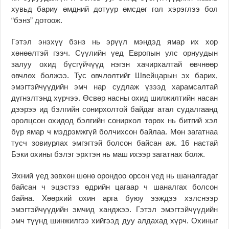
хувьд бариу өмдний дотуур өмсдөг гол хэрэглээ бол
“бэнз” дотоож.
Гэтэл энэхүү бэнз нь эрүүл мэндэд ямар их хор
хөнөөлтэй гээч. Сүүлийн үед Европын улс орнуудын
залуу охид бүсгүйчүүд нэгэн хачирхалтай өвчнөөр
өвчлөх болжээ. Тус өвчлөлтийг Швейцарын эх барих,
эмэгтэйчүүдийн эмч нар судлаж үзээд харамсалтай
дүгнэлтэнд хүрчээ. Өсвөр насны охид шилжилтийн насан
дээрээ ид бэлгийн сонирхолтой байдаг атал судалгаанд
оролцсон охидод бэлгийн сонирхол төрөх нь битгий хэл
бүр ямар ч мэдрэмжгүй болчихсон байлаа. Мөн загатнаа
тусч зовиурлах эмгэгтэй болсон байсан аж. 16 настай
Бэки охины бэлэг эрхтэн нь маш ихээр загатнах болж.
Эхний үед зөвхөн шөнө орондоо орсон үед нь шаналгадаг
байсан ч эцэстээ өдрийн цагаар ч шаналгах болсон
байна. Хөөрхий охин арга буюу ээждээ хэлснээр
эмэгтэйчүүдийн эмчид ханджээ. Гэтэл эмэгтэйчүүдийн
эмч түүнд шинжилгээ хийгээд дуу алдахад хүрч. Охиныг