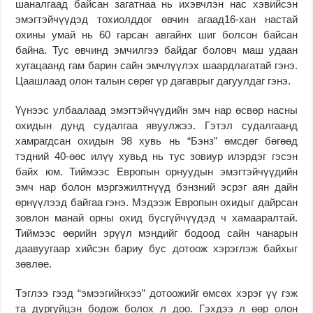
шаналгаад байсан загатнаа нь ихэвчлэн нас хэвийсэн
эмэгтэйчүүдэд тохиолддог өвчин агаад16-хан настай
охины умай нь 60 гарсан авгайнх шиг болсон байсан
байна. Тус өвчинд эмчилгээ байдаг боловч маш удаан
хугацаанд гам барин сайн эмчлүүлэх шаардлагатай гэнэ.
Цаашлаад олон талын сөрөг үр дагаврыг дагуулдаг гэнэ.
Үүнээс улбаалаад эмэгтэйчүүдийн эмч нар өсвөр насны
охидын дунд судалгаа явуулжээ. Гэтэл судалгаанд
хамрагдсан охидын 98 хувь нь “Бэнз” өмсдөг бөгөөд
тэдний 40-өөс илүү хувьд нь тус зовиур илэрдэг гэсэн
байх юм. Тиймээс Европын орнуудын эмэгтэйчүүдийн
эмч нар болон мэргэжилтнүүд бэнзний эсрэг аян дайн
өрнүүлээд байгаа гэнэ. Мэдээж Европын охидыг дайрсан
зовлон манай орны охид бүсгүйчүүдэд ч хамааралтай.
Тиймээс өөрийн эрүүл мэндийг бодоод сайн чанарын
даавуугаар хийсэн бариу бус дотоож хэрэглэж байхыг
зөвлөе.
Тэглээ гээд “эмээгийнхээ” дотоожийг өмсөх хэрэг үү гэж
та дургуйцэн бодож болох л доо. Гэхдээ л өөр олон