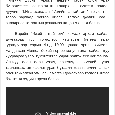
Нийтийн дууны урлагт өөрийн гэсэн олон уран
бүтээлээрээ сонсогчдын талархлыг хүлээж чадсан
дуучин П.Идэржавхлан “Ижийн энтэй эгч” тоглолтын
товоо зарлаад байгаа билээ. Тэгвэл дуучин маань
өнөөдрөөс тоглолтын рекламаа цацаж эхлээд байна.
Өөрийн “Ижий энтэй эгч” хэмээх эрхэм сайхан
дуугаараа тус тоглолтоо нэрлэсэн бөгөөд ирэх
гуравдугаар сарын 4-нд 19:00 цагаас эрийн хийморь
мандаасан Монгол бөхийн өргөөнөө уянгалаг сайхан дуу
хуураараа үзэгч түмэнтэйгээ учран золгох гэж байгаа юм.
Ийнхүү олон олон үзэгч, сонсогчдын хүслийн учиг
тайлагдаж, авъяаслаг уран бүтээлч маань ижийн энтэй
олон гайхалтай эгч нарыг магтан дуулахаар тоглолтынхоо
бэлтгэлд хэдийн орсон байна.