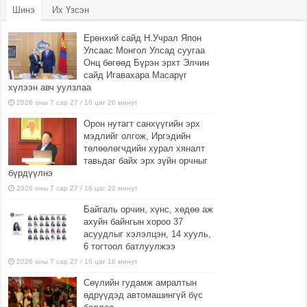
Шинэ
Их Үзсэн
Ерөнхий сайд Н.Учрал Япон
Улсаас Монгол Улсад суугаа
Онц бөгөөд Бүрэн эрхт Элчин
сайд Игавахара Масарүг
хүлээн авч уулзлаа
2026 оны 7 сар 27 / 16 цаг 26 минут
Орон нутагт санхүүгийн эрх
мэдлийг олгож, Иргэдийн
төлөөлөгчдийн хурал хяналт
тавьдаг байх эрх зүйн орчныг
бүрдүүлнэ
2026 оны 7 сар 27 / 16 цаг 22 минут
Байгаль орчин, хүнс, хөдөө аж
ахуйн байнгын хороо 37
асуудлыг хэлэлцэн, 14 хууль,
6 тогтоол батлуулжээ
2026 оны 7 сар 27 / 16 цаг 16 минут
Сөүлийн гудамж амралтын
өдрүүдэд автомашингүй бүс