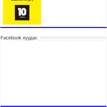
Хянан шалгах түр хорооны нотлох баримттай
нээлттэй танилцах боломжтой боллоо.
2026 оны 7 сар 23 / 15 цаг 58 минут
Дүүжин замын тээвэр энэ оны 12 дугаар сард
ашиглалтад бүрэн орно
2026 оны 7 сар 23 / 10 цаг 21 минут
Facebook хуудас
Агаарын бохирдлыг бууруулах бодлогын
хүрээнд Баянгол, Чингэлтэй дүүргийн 5000
өрхийг хийн халаалтад шилжүүлэв
2026 оны 7 сар 22 / 17 цаг 14 минут
Нийгмийн сүлжээнд хүүхдийн оролцоог
зохицуулах тухай хуулийн төслийг өргөн
мэдүүллээ
2026 оны 7 сар 22 / 17 цаг 09 минут
УИХ-ын гишүүн А.Ариунзаяа “Нээлттэй
парламент” танхимд ажиллаж, иргэдийн саналыг
сонслоо
2026 оны 7 сар 22 / 17 цаг 04 минут
Нийслэлийн өвөлжилтийн бэлтгэл ажил 50