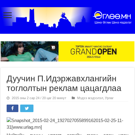
Дуучин П.Идэржавхлангийн
тоглолтын реклам цацагдлаа
2015 оны 2 сар 24 / 20 цаг 20 минут
Мэдээ мэдээлэл
,
Урлаг