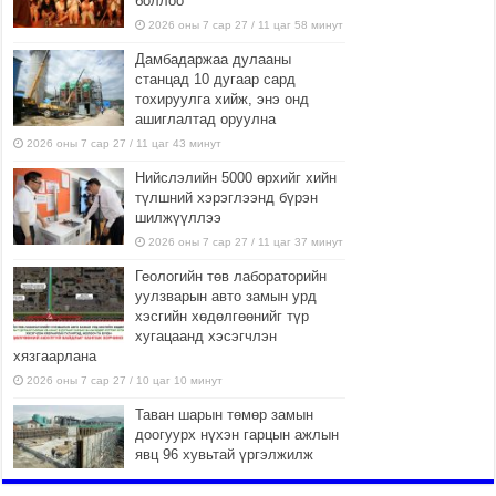
боллоо
2026 оны 7 сар 27 / 11 цаг 58 минут
Дамбадаржаа дулааны
станцад 10 дугаар сард
тохируулга хийж, энэ онд
ашиглалтад оруулна
2026 оны 7 сар 27 / 11 цаг 43 минут
Нийслэлийн 5000 өрхийг хийн
түлшний хэрэглээнд бүрэн
шилжүүллээ
2026 оны 7 сар 27 / 11 цаг 37 минут
Геологийн төв лабораторийн
уулзварын авто замын урд
хэсгийн хөдөлгөөнийг түр
хугацаанд хэсэгчлэн
хязгаарлана
2026 оны 7 сар 27 / 10 цаг 10 минут
Таван шарын төмөр замын
доогуурх нүхэн гарцын ажлын
явц 96 хувьтай үргэлжилж
байна