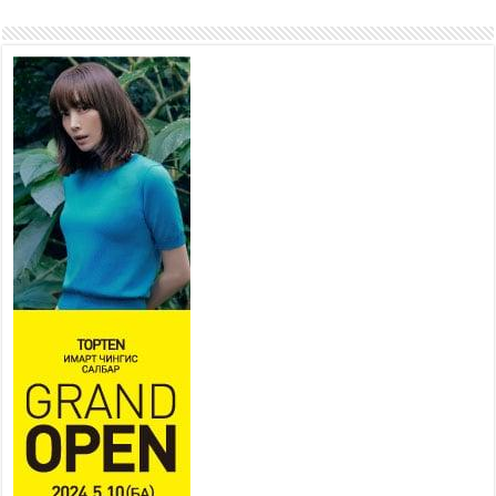
2026 оны 7 сар 27 / 10 цаг 04 минут
Нийслэлийн харьяа амаржих
газруудыг “Эх, хүүхдийн төв”
болгон өргөтгөнө
2026 оны 7 сар 27 / 9 цаг 58 минут
ТӨВ АЙМАГТ ӨВЛИЙН
БЭЛТГЭЛ АЖИЛ 80 ХУВЬТАЙ
ҮРГЭЛЖИЛЖ БАЙНА
2026 оны 7 сар 27 / 9 цаг 51 минут
“Хөдөө аж ахуй, хөдөөгийн
хөгжил төслийн 2 дахь шат”
төслийн хүрээнд 4 банктай
дамжуулан зээлдүүлэх гэрээ
байгууллаа
2026 оны 7 сар 27 / 9 цаг 40 минут
УИХ-ын гишүүн С.Зулпхар: Иргэдийн санал
хууль тогтоох үйл ажиллагааны чухал үндэс
2026 оны 7 сар 27 / 9 цаг 19 минут
Ерөнхий хяналтын хоёр удаагийн сонсголд 345
хүн оролцжээ
2026 оны 7 сар 27 / 9 цаг 13 минут