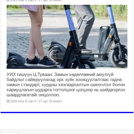
УИХ гишүүн Ц.Туваан: Замын хөдөлгөөний аюулгүй
байдлыг сайжруулахад эрх зүйн зохицуулалтаас гадна
замын стандарт, хурдны хязгаарлалтын шинэчлэл болон
хариуцлагын шударга тогтолцоог цогцоор нь шийдвэрлэх
шаардлагатайг онцоллоо.
2026 оны 6 сар 4 / 17 цаг 10 минут