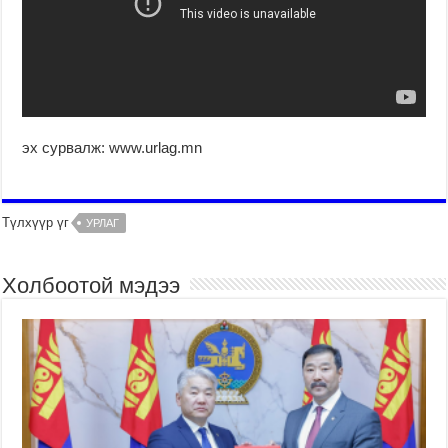
эх сурвалж: www.urlag.mn
Түлхүүр үг
УРЛАГ
Холбоотой мэдээ