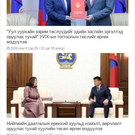
“Уул уурхайн зарим төслүүдийг эдийн засгийн эргэлтэд
оруулах тухай” УИХ-ын тогтоолын төслийг өргөн
мэдүүлэв
2026 оны 6 сар 26 / 10 цаг 35 минут
Нийгмийн даатгалын ерөнхий хуульд нэмэлт, өөрчлөлт
оруулах тухай хуулийн төсөл өргөн мэдүүлэв
2026 оны 6 сар 4 / 17 цаг 36 минут